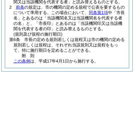
関又は当該機関を代表する者」と読み替えるものとする。
2
前条
の規定は、市の機関の定める規程で公表を要するもの
について準用する。
この場合において、
同条第1項
中「市長
名」とあるのは「当該機関名又は当該機関名を代表する者
の名」と、「市長印」とあるのは「当該機関印又は当該機
関を代表する者の印」と読み替えるものとする。
(規則及び規程の施行期日)
第6条
市長の定める規則若しくは規程又は市の機関の定める
規則若しくは規程は、それぞれ当該規則又は規程をもっ
て、特に施行期日を定めることができる。
附
則
この条例
は、平成17年4月1日から施行する。