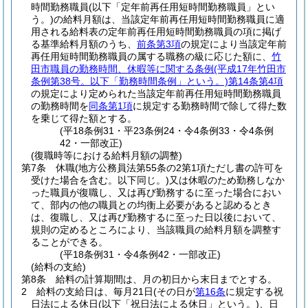
時間勤務職員
(以下「定年前再任用短時間勤務職員」とい
う。)
の給料月額は、当該定年前再任用短時間勤務職員に適
用される給料表の定年前再任用短時間勤務職員の項に掲げ
る基準給料月額のうち、
前条第3項
の規定により当該定年前
再任用短時間勤務職員の属する職務の級に応じた額に、
竹
田市職員の勤務時間、休暇等に関する条例
(平成17年竹田市
条例第38号。以下「勤務時間条例」という。)
第14条第4項
の規定により定められた当該定年前再任用短時間勤務職員
の勤務時間を
同条第1項
に規定する勤務時間で除して得た数
を乗じて得た額とする。
(平18条例31・平23条例24・令4条例33・令4条例
42・一部改正)
(復職時等における給料月額の調整)
第7条
休職
(地方公務員法第55条の2第1項ただし書の許可を
受けた場合を含む。以下同じ。)
又は休暇のため勤務しなか
った職員が復職し、又は再び勤務するに至った場合におい
て、部内の他の職員との均衡上必要があると認めるとき
は、復職し、又は再び勤務するに至った日以後において、
規則の定めるところにより、当該職員の給料月額を調整す
ることができる。
(平18条例31・令4条例42・一部改正)
(給料の支給)
第8条
給料の計算期間は、月の初日から末日までとする。
2
給料の支給日は、毎月21日
(その日が
第16条
に規定する祝
日法による休日
(以下「祝日法による休日」という。)
、日