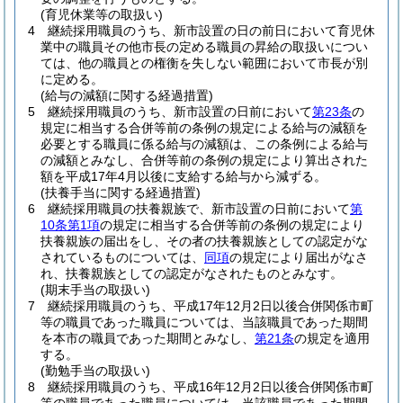
(育児休業等の取扱い)
4
継続採用職員のうち、新市設置の日の前日において育児休
業中の職員その他市長の定める職員の昇給の取扱いについ
ては、他の職員との権衡を失しない範囲において市長が別
に定める。
(給与の減額に関する経過措置)
5
継続採用職員のうち、新市設置の日前において
第23条
の
規定に相当する合併等前の条例の規定による給与の減額を
必要とする職員に係る給与の減額は、この条例による給与
の減額とみなし、合併等前の条例の規定により算出された
額を平成17年4月以後に支給する給与から減ずる。
(扶養手当に関する経過措置)
6
継続採用職員の扶養親族で、新市設置の日前において
第
10条第1項
の規定に相当する合併等前の条例の規定により
扶養親族の届出をし、その者の扶養親族としての認定がな
されているものについては、
同項
の規定により届出がなさ
れ、扶養親族としての認定がなされたものとみなす。
(期末手当の取扱い)
7
継続採用職員のうち、平成17年12月2日以後合併関係市町
等の職員であった職員については、当該職員であった期間
を本市の職員であった期間とみなし、
第21条
の規定を適用
する。
(勤勉手当の取扱い)
8
継続採用職員のうち、平成16年12月2日以後合併関係市町