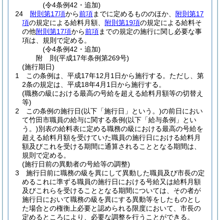
(令4条例42・追加)
24
附則第17項
から
前項
までに定めるもののほか、
附則第17
項
の規定による給料月額、
附則第19項
の規定による給料そ
の他
附則第17項
から
前項
までの規定の施行に関し必要な事
項は、規則で定める。
(令4条例42・追加)
附
則
(平成17年
条例第269号)
(施行期日)
1
この条例は、平成17年12月1日から施行する。
ただし、第
2条の規定は、平成18年4月1日から施行する。
(職務の級における最高の号給を超える給料月額等の切替え
等)
2
この条例の施行日
(以下「施行日」という。)
の前日におい
て竹田市職員の給与に関する条例
(以下「給与条例」とい
う。)
別表の給料表に定める職務の級における最高の号給を
超える給料月額を受けていた職員の施行日における給料月
額及びこれを受ける期間に通算されることとなる期間は、
規則で定める。
(施行日前の異動者の号給等の調整)
3
施行日前に職務の級を異にして異動した職員及び市長の定
めるこれに準ずる職員の施行日における号給又は給料月額
及びこれらを受けることとなる期間については、その者が
施行日において職務の級を異にする異動等をしたものとし
た場合との権衡上必要と認められる限度において、市長の
定めるところにより、必要な調整を行うことができる。