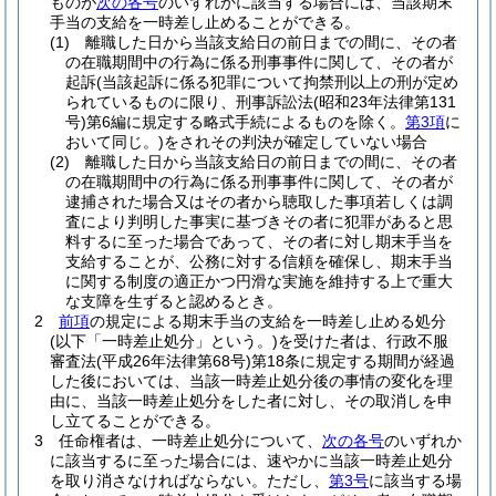
ものが
次の各号
のいずれかに該当する場合には、当該期末
手当の支給を一時差し止めることができる。
(1)
離職した日から当該支給日の前日までの間に、その者
の在職期間中の行為に係る刑事事件に関して、その者が
起訴
(当該起訴に係る犯罪について拘禁刑以上の刑が定め
られているものに限り、刑事訴訟法
(昭和23年法律第131
号)
第6編に規定する略式手続によるものを除く。
第3項
に
おいて同じ。)
をされその判決が確定していない場合
(2)
離職した日から当該支給日の前日までの間に、その者
の在職期間中の行為に係る刑事事件に関して、その者が
逮捕された場合又はその者から聴取した事項若しくは調
査により判明した事実に基づきその者に犯罪があると思
料するに至った場合であって、その者に対し期末手当を
支給することが、公務に対する信頼を確保し、期末手当
に関する制度の適正かつ円滑な実施を維持する上で重大
な支障を生ずると認めるとき。
2
前項
の規定による期末手当の支給を一時差し止める処分
(以下「一時差止処分」という。)
を受けた者は、行政不服
審査法
(平成26年法律第68号)
第18条に規定する期間が経過
した後においては、当該一時差止処分後の事情の変化を理
由に、当該一時差止処分をした者に対し、その取消しを申
し立てることができる。
3
任命権者は、一時差止処分について、
次の各号
のいずれか
に該当するに至った場合には、速やかに当該一時差止処分
を取り消さなければならない。
ただし、
第3号
に該当する場