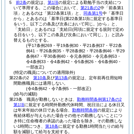
5
前2条
の規定は、
第1項
の規定による勤勉手当の支給につ
いて準用する。
この場合において、
第21条の2
中「前条第1
項」とあるのは「第22条第1項」と、
同条第1号
中「基準日
から」とあるのは「基準日
(第22条第1項に規定する基準日
をいう。以下この条及び次条において同じ。)
から」と、
「支給日」とあるのは「支給日
(同項に規定する規則で定め
る日をいう。以下この条及び次条において同じ。)
」と読み
替えるものとする。
(平17条例269・平19条例30・平21条例37・平22条
例41・平26条例35・平28条例2・平28条例46・平29
条例47・平30条例40・令元条例50・令元条例53・
令4条例33・令4条例42・令5条例26・令6条例40・
一部改正)
(特定の職員についての適用除外)
第22条の2
第10条
及び
第13条
の規定は、定年前再任用短時
間勤務職員には適用しない。
(令4条例42・令7条例5・一部改正)
(給与の減額)
第23条
職員が勤務しないときは、
勤務時間条例第17条の2
第1項
に規定する時間外勤務代休時間、祝日法による休日又
は年末年始の休日である場合、
勤務時間条例
の規定により
有給休暇が与えられた場合その他その勤務しないことにつ
き特に任命権者の承認のあった場合を除き、その勤務しな
い1時間につき、
第18条
に規定する勤務1時間当たりの給与
額を減額して給与を支給する。