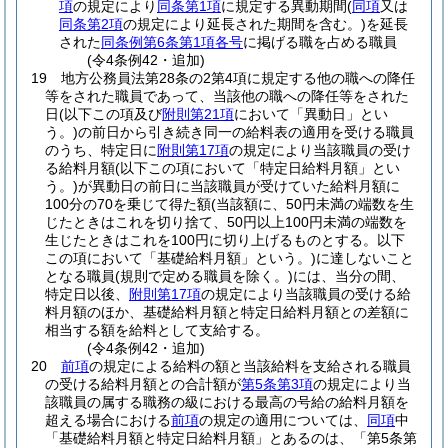
項
の規定により
同条第1項
に規定する異動期間
(
同項
又は
同条第2項
の規定により延長された期間を含む。)
を延長
された
同条例第6条第1項各号
に掲げる職を占める職員
(令4条例42・追加)
19
地方公務員法第28条の2第4項に規定する他の職への降任
等をされた職員であって、当該他の職への降任等をされた
日
(以下この項及び
附則第21項
において「異動日」とい
う。)
の前日から引き続き同一の給料表の適用を受ける職員
のうち、特定日に
附則第17項
の規定により当該職員の受け
る給料月額
(以下この項において「特定日給料月額」とい
う。)
が異動日の前日に当該職員が受けていた給料月額に
100分の70を乗じて得た額
(当該額に、50円未満の端数を生
じたときはこれを切り捨て、50円以上100円未満の端数を
生じたときはこれを100円に切り上げるものとする。以下
この項において「基礎給料月額」という。)
に達しないこと
となる職員
(規則で定める職員を除く。)
には、当分の間、
特定日以後、
附則第17項
の規定により当該職員の受ける給
料月額のほか、基礎給料月額と特定日給料月額との差額に
相当する額を給料として支給する。
(令4条例42・追加)
20
前項
の規定による給料の額と当該給料を支給される職員
の受ける給料月額との合計額が
第5条第3項
の規定により当
該職員の属する職務の級における最高の号給の給料月額を
超える場合における
前項
の規定の適用については、
同項
中
「基礎給料月額と特定日給料月額」とあるのは、「第5条第