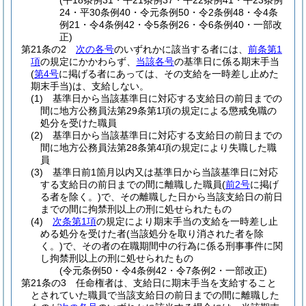
(平18条例31・平21条例37・平22条例41・平23条例
24・平30条例40・令元条例50・令2条例48・令4条
例21・令4条例42・令5条例26・令6条例40・一部改
正)
第21条の2
次の各号
のいずれかに該当する者には、
前条第1
項
の規定にかかわらず、
当該各号
の基準日に係る期末手当
(
第4号
に掲げる者にあっては、その支給を一時差し止めた
期末手当)
は、支給しない。
(1)
基準日から当該基準日に対応する支給日の前日までの
間に地方公務員法第29条第1項の規定による懲戒免職の
処分を受けた職員
(2)
基準日から当該基準日に対応する支給日の前日までの
間に地方公務員法第28条第4項の規定により失職した職
員
(3)
基準日前1箇月以内又は基準日から当該基準日に対応
する支給日の前日までの間に離職した職員
(
前2号
に掲げ
る者を除く。)
で、その離職した日から当該支給日の前日
までの間に拘禁刑以上の刑に処せられたもの
(4)
次条第1項
の規定により期末手当の支給を一時差し止
める処分を受けた者
(当該処分を取り消された者を除
く。)
で、その者の在職期間中の行為に係る刑事事件に関
し拘禁刑以上の刑に処せられたもの
(令元条例50・令4条例42・令7条例2・一部改正)
第21条の3
任命権者は、支給日に期末手当を支給すること
とされていた職員で当該支給日の前日までの間に離職した