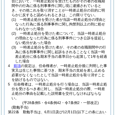
合において、一時差止処分を受けたものがその者の在職期
間中の行為に係る刑事事件に関し現に逮捕されていると
き、その他これを取り消すことが一時差止処分の目的に明
らかに反すると認められるときは、この限りでない。
(1)
一時差止処分を受けた者が当該一時差止処分の理由と
なった行為に係る刑事事件に関し拘禁刑以上の刑に処せ
られなかった場合
(2)
一時差止処分を受けた者について、当該一時差止処分
の理由となった行為に係る刑事事件につき公訴を提起し
ない処分があった場合
(3)
一時差止処分を受けた者が、その者の在職期間中の行
為に係る刑事事件に関し起訴をされることなく当該一時
差止処分に係る期末手当の基準日から起算して1年を経過
した場合
4
前項
の規定は、任命権者が、一時差止処分後に判明した事
実又は生じた事情に基づき、期末手当の支給を差し止める
必要がなくなったとして当該一時差止処分を取り消すこと
を妨げるものではない。
5
任命権者は、一時差止処分を行う場合は、当該一時差止処
分を受けるべき者に対し、当該一時差止処分の際、一時差
止処分の事由を記載した説明書を交付しなければならな
い。
(平28条例5・令4条例42・令7条例2・一部改正)
(勤勉手当)
第22条
勤勉手当は、6月1日及び12月1日
(以下この条におい