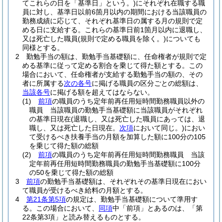
てこれらの日を「基準日」という。)
にそれぞれ在職する職
員に対し、基準日以前6箇月以内の期間における当該職員の
勤務成績に応じて、それぞれ基準日の属する月の規則で定
める日に支給する。
これらの基準日前1箇月以内に退職し、
又は死亡した職員
(規則で定める職員を除く。)
についても
同様とする。
2
勤勉手当の額は、勤勉手当基礎額に、任命権者が規則で定
める基準に従って定める割合を乗じて得た額とする。
この
場合において、任命権者が支給する勤勉手当の額の、その
者に所属する
次の各号
に掲げる職員の区分ごとの総額は、
当該各号
に掲げる額を超えてはならない。
(1)
前項
の職員のうち定年前再任用短時間勤務職員以外の
職員 当該職員の勤勉手当基礎額に当該職員がそれぞれ
の基準日現在
(退職し、又は死亡した職員にあっては、退
職し、又は死亡した日現在。
次項
において同じ。)
におい
て受けるべき扶養手当の月額を加算した額に100分の105
を乗じて得た額の総額
(2)
前項
の職員のうち定年前再任用短時間勤務職員 当該
定年前再任用短時間勤務職員の勤勉手当基礎額に100分
の50を乗じて得た額の総額
3
前項
の勤勉手当基礎額は、それぞれその基準日現在におい
て職員が受けるべき給料の月額とする。
4
第21条第5項
の規定は、勤勉手当基礎額について準用す
る。
この場合において、
同項
中「前項」とあるのは、「第
22条第3項」と読み替えるものとする。