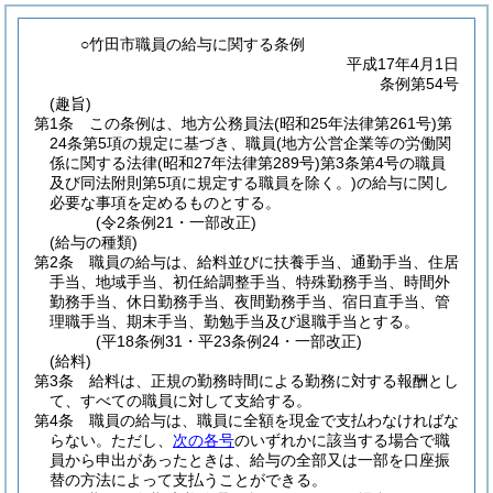
○竹田市職員の給与に関する条例
平成17年4月1日
条例第54号
(趣旨)
第1条
この条例は、地方公務員法
(昭和25年法律第261号)
第
24条第5項の規定に基づき、職員
(地方公営企業等の労働関
係に関する法律
(昭和27年法律第289号)
第3条第4号の職員
及び同法附則第5項に規定する職員を除く。)
の給与に関し
必要な事項を定めるものとする。
(令2条例21・一部改正)
(給与の種類)
第2条
職員の給与は、給料並びに扶養手当、通勤手当、住居
手当、地域手当、初任給調整手当、特殊勤務手当、時間外
勤務手当、休日勤務手当、夜間勤務手当、宿日直手当、管
理職手当、期末手当、勤勉手当及び退職手当とする。
(平18条例31・平23条例24・一部改正)
(給料)
第3条
給料は、正規の勤務時間による勤務に対する報酬とし
て、すべての職員に対して支給する。
第4条
職員の給与は、職員に全額を現金で支払わなければな
らない。
ただし、
次の各号
のいずれかに該当する場合で職
員から申出があったときは、給与の全部又は一部を口座振
替の方法によって支払うことができる。