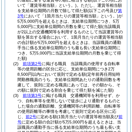
の通勤に要する運賃等の額に相当する額
(以下この項にお
いて「運賃等相当額」という。)
。
ただし、運賃等相当額
を支給単位期間の月数で除して得た額
(以下この号及び
第
3号
において「1箇月当たりの運賃等相当額」という。)
が
5万5,000円を超えるときは、支給単位期間につき、5万
5,000円に支給単位期間の月数を乗じて得た額
(当該職員
が2以上の交通機関等を利用するものとして当該運賃等の
額を算出する場合において、1箇月当たりの運賃等相当額
の合計額が5万5,000円を超えるときは、当該職員の通勤
手当に係る支給単位期間のうち最も長い支給単位期間に
つき、5万5,000円に当該支給単位期間の月数を乗じて得
た額)
(2)
前項第2号
に掲げる職員 当該職員の使用する自転車
等の使用距離の区分に応じ、支給単位期間につき2万
8,500円以内において規則で定める額
(定年前再任用短時
間勤務職員のうち、支給単位期間あたりの通勤回数を考
慮して、規則に定める職員にあっては、その額から、そ
の額に規則で定める割合を乗じて得た額を減じた額)
(3)
前項第3号
に掲げる職員 交通機関等を利用せず、か
つ、自転車等を使用しないで徒歩により通勤するものと
した場合の通勤距離、交通機関等の利用距離、自転車等
の使用距離等の事情を考慮して規則で定める区分に応
じ、
前2号
に定める額
(1箇月当たりの運賃等相当額及び
前
号
に定める額の合計額が5万5,000円を超えるときは、当
該職員の通勤手当に係る支給単位期間のうち最も長い支