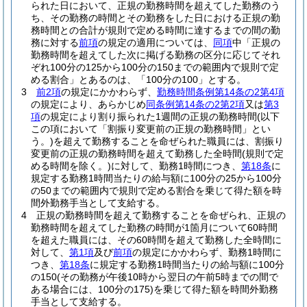
られた日において、正規の勤務時間を超えてした勤務のう
ち、その勤務の時間とその勤務をした日における正規の勤
務時間との合計が規則で定める時間に達するまでの間の勤
務に対する
前項
の規定の適用については、
同項
中「正規の
勤務時間を超えてした次に掲げる勤務の区分に応じてそれ
ぞれ100分の125から100分の150までの範囲内で規則で定
める割合」とあるのは、「100分の100」とする。
3
前2項
の規定にかかわらず、
勤務時間条例第14条の2第4項
の規定により、あらかじめ
同条例第14条の2第2項
又は
第3
項
の規定により割り振られた1週間の正規の勤務時間
(以下
この項において「割振り変更前の正規の勤務時間」とい
う。)
を超えて勤務することを命ぜられた職員には、割振り
変更前の正規の勤務時間を超えて勤務した全時間
(規則で定
める時間を除く。)
に対して、勤務1時間につき、
第18条
に
規定する勤務1時間当たりの給与額に100分の25から100分
の50までの範囲内で規則で定める割合を乗じて得た額を時
間外勤務手当として支給する。
4
正規の勤務時間を超えて勤務することを命ぜられ、正規の
勤務時間を超えてした勤務の時間が1箇月について60時間
を超えた職員には、その60時間を超えて勤務した全時間に
対して、
第1項
及び
前項
の規定にかかわらず、勤務1時間に
つき、
第18条
に規定する勤務1時間当たりの給与額に100分
の150
(その勤務が午後10時から翌日の午前5時までの間で
ある場合には、100分の175)
を乗じて得た額を時間外勤務
手当として支給する。