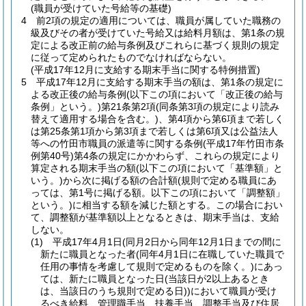
(職員が受けていた号給等の基礎)
4
前2項の規定の適用については、職員が属していた職務の
級及びその者が受けていた号給又は給料月額は、第1条の規
定による改正前の給与条例及びこれらに基づく規則の規定
に従って定められたものでなければならない。
(平成17年12月に支給する期末手当に関する特例措置)
5
平成17年12月に支給する期末手当の額は、第1条の規定に
よる改正後の給与条例
(以下この項において「改正後の給与
条例」という。)
第21条第2項
(同条第3項の規定により読み
替えて適用する場合を含む。)
、第4項から第6項まで若しく
は第25条第1項から第3項まで若しくは第6項又は公益法人
等への竹田市職員の派遣等に関する条例
(平成17年竹田市条
例第40号)
第4条の規定にかかわらず、これらの規定により
算定される期末手当の額
(以下この項において「基準額」と
いう。)
から次に掲げる額の合計額
(規則で定める職員にあ
っては、第1号に掲げる額。以下この項において「調整額」
という。)
に相当する額を減じた額とする。
この場合におい
て、調整額が基準額以上となるときは、期末手当は、支給
しない。
(1)
平成17年4月1日
(同月2日から同年12月1日までの間に
新たに職員となった者
(同年4月1日に在職していた職員で
任用の事情を考慮して規則で定めるものを除く。)
にあっ
ては、新たに職員となった日
(当該日が2以上あるとき
は、当該日のうち規則で定める日)
)
において職員が受け
るべき給料、管理職手当、扶養手当、調整手当及び住居