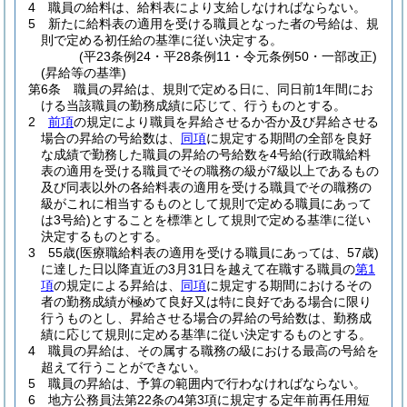
4
職員の給料は、給料表により支給しなければならない。
5
新たに給料表の適用を受ける職員となった者の号給は、規
則で定める初任給の基準に従い決定する。
(平23条例24・平28条例11・令元条例50・一部改正)
(昇給等の基準)
第6条
職員の昇給は、規則で定める日に、同日前1年間にお
ける当該職員の勤務成績に応じて、行うものとする。
2
前項
の規定により職員を昇給させるか否か及び昇給させる
場合の昇給の号給数は、
同項
に規定する期間の全部を良好
な成績で勤務した職員の昇給の号給数を4号給
(行政職給料
表の適用を受ける職員でその職務の級が7級以上であるもの
及び同表以外の各給料表の適用を受ける職員でその職務の
級がこれに相当するものとして規則で定める職員にあって
は3号給)
とすることを標準として規則で定める基準に従い
決定するものとする。
3
55歳
(医療職給料表の適用を受ける職員にあっては、57歳)
に達した日以降直近の3月31日を越えて在職する職員の
第1
項
の規定による昇給は、
同項
に規定する期間におけるその
者の勤務成績が極めて良好又は特に良好である場合に限り
行うものとし、昇給させる場合の昇給の号給数は、勤務成
績に応じて規則に定める基準に従い決定するものとする。
4
職員の昇給は、その属する職務の級における最高の号給を
超えて行うことができない。
5
職員の昇給は、予算の範囲内で行わなければならない。
6
地方公務員法第22条の4第3項に規定する定年前再任用短