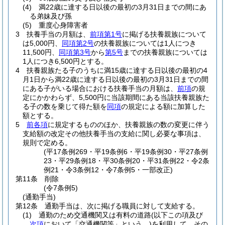
(4)
満22歳に達する日以後の最初の3月31日までの間にあ
る弟妹及び孫
(5)
重度心身障害者
3
扶養手当の月額は、
前項第1号
に掲げる扶養親族について
は5,000円、
同項第2号
の扶養親族については1人につき
11,500円、
同項第3号
から
第5号
までの扶養親族については
1人につき6,500円とする。
4
扶養親族たる子のうちに満15歳に達する日以後の最初の4
月1日から満22歳に達する日以後の最初の3月31日までの間
にある子がいる場合における扶養手当の月額は、
前項
の規
定にかかわらず、5,500円に当該期間にある当該扶養親族た
る子の数を乗じて得た額を
同項
の規定による額に加算した
額とする。
5
前各項
に規定するもののほか、扶養親族の数の変更に伴う
支給額の改定その他扶養手当の支給に関し必要な事項は、
規則で定める。
(平17条例269・平19条例6・平19条例30・平27条例
23・平29条例18・平30条例20・平31条例22・令2条
例21・令3条例12・令7条例5・一部改正)
第11条
削除
(令7条例5)
(通勤手当)
第12条
通勤手当は、次に掲げる職員に対して支給する。
(1)
通勤のため交通機関又は有料の道路
(以下この項及び
次項
において「交通機関等」という。)
を利用して、その