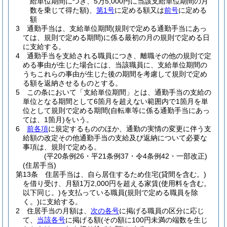
給単位期間につき、5万5,000円に当該支給単位期間の月
数を乗じて得た額)
、
第1号
に定める額又は
前号
に定める
額
3
通勤手当は、支給単位期間
(規則で定める通勤手当にあっ
ては、規則で定める期間)
に係る最初の月の規則で定める日
に支給する。
4
通勤手当を支給される職員につき、離職その他の規則で定
める事由が生じた場合には、当該職員に、支給単位期間の
うちこれらの事由が生じた後の期間を考慮して規則で定め
る額を返納させるものとする。
5
この条において「支給単位期間」とは、通勤手当の支給の
単位となる期間として6箇月を超えない範囲内で1箇月を単
位として規則で定める期間
(自転車等に係る通勤手当にあっ
ては、1箇月)
をいう。
6
前各項
に規定するもののほか、通勤の実情の変更に伴う支
給額の改定その他通勤手当の支給及び返納について必要な
事項は、規則で定める。
(平20条例26・平21条例37・令4条例42・一部改正)
(住居手当)
第13条
住居手当は、自ら居住するため住宅
(貸間を含む。)
を借り受け、月額1万2,000円を超える家賃
(使用料を含む。
以下同じ。)
を支払っている職員
(規則で定める職員を除
く。)
に支給する。
2
住居手当の月額は、
次の各号
に掲げる職員の区分に応じ
て、
当該各号
に掲げる額
(その額に100円未満の端数を生じ