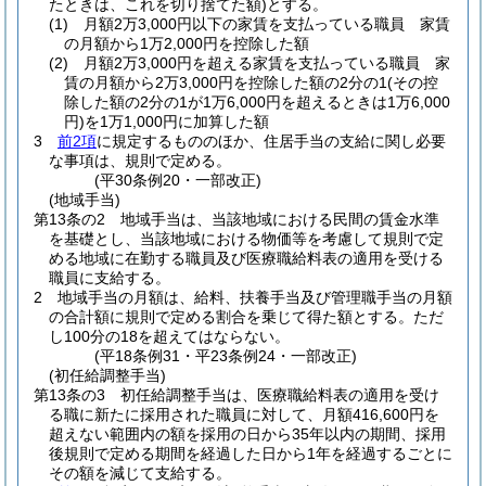
たときは、これを切り捨てた額)
とする。
(1)
月額2万3,000円以下の家賃を支払っている職員 家賃
の月額から1万2,000円を控除した額
(2)
月額2万3,000円を超える家賃を支払っている職員 家
賃の月額から2万3,000円を控除した額の2分の1
(その控
除した額の2分の1が1万6,000円を超えるときは1万6,000
円)
を1万1,000円に加算した額
3
前2項
に規定するもののほか、住居手当の支給に関し必要
な事項は、規則で定める。
(平30条例20・一部改正)
(地域手当)
第13条の2
地域手当は、当該地域における民間の賃金水準
を基礎とし、当該地域における物価等を考慮して規則で定
める地域に在勤する職員及び医療職給料表の適用を受ける
職員に支給する。
2
地域手当の月額は、給料、扶養手当及び管理職手当の月額
の合計額に規則で定める割合を乗じて得た額とする。
ただ
し100分の18を超えてはならない。
(平18条例31・平23条例24・一部改正)
(初任給調整手当)
第13条の3
初任給調整手当は、医療職給料表の適用を受け
る職に新たに採用された職員に対して、月額416,600円を
超えない範囲内の額を採用の日から35年以内の期間、採用
後規則で定める期間を経過した日から1年を経過するごとに
その額を減じて支給する。