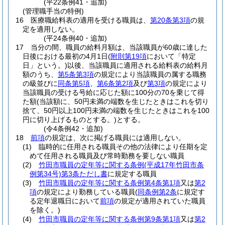
(平22条例41・追加)
(管理職手当の特例)
16
医療職給料表の適用を受ける職員は、
第20条第3項
の規
定を適用しない。
(平24条例40・追加)
17
当分の間、職員の給料月額は、当該職員が60歳に達した
日後における最初の4月1日
(
附則第19項
において「特定
日」という。)
以後、当該職員に適用される給料表の給料月
額のうち、
第5条第3項
の規定により当該職員の属する職務
の級並びに
同条第5項
、
第6条第2項
及び
第3項
の規定により
当該職員の受ける号給に応じた額に100分の70を乗じて得
た額
(当該額に、50円未満の端数を生じたときはこれを切り
捨て、50円以上100円未満の端数を生じたときはこれを100
円に切り上げるものとする。)
とする。
(令4条例42・追加)
18
前項
の規定は、次に掲げる職員には適用しない。
(1)
臨時的に任用される職員その他の法律により任期を定
めて任用される職員及び常時勤務を要しない職員
(2)
竹田市職員の定年等に関する条例
(平成17年竹田市条
例第34号)
第3条ただし書
に規定する職員
(3)
竹田市職員の定年等に関する条例第4条第1項
又は
第2
項
の規定により勤務している職員
(
同条例第2条
に規定す
る定年退職日において
前項
の規定が適用されていた職員
を除く。)
(4)
竹田市職員の定年等に関する条例第9条第1項
又は
第2