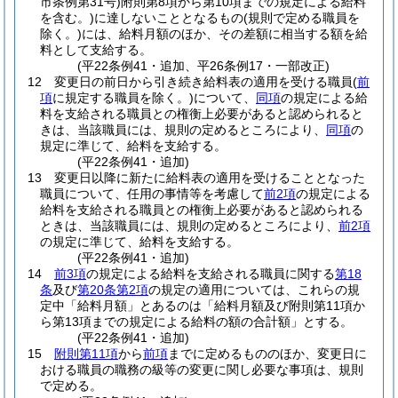
市条例第31号)
附則第8項から第10項までの規定による給料
を含む。)
に達しないこととなるもの
(規則で定める職員を
除く。)
には、給料月額のほか、その差額に相当する額を給
料として支給する。
(平22条例41・追加、平26条例17・一部改正)
12
変更日の前日から引き続き給料表の適用を受ける職員
(
前
項
に規定する職員を除く。)
について、
同項
の規定による給
料を支給される職員との権衡上必要があると認められると
きは、当該職員には、規則の定めるところにより、
同項
の
規定に準じて、給料を支給する。
(平22条例41・追加)
13
変更日以降に新たに給料表の適用を受けることとなった
職員について、任用の事情等を考慮して
前2項
の規定による
給料を支給される職員との権衡上必要があると認められる
ときは、当該職員には、規則の定めるところにより、
前2項
の規定に準じて、給料を支給する。
(平22条例41・追加)
14
前3項
の規定による給料を支給される職員に関する
第18
条
及び
第20条第2項
の規定の適用については、これらの規
定中「給料月額」とあるのは「給料月額及び附則第11項か
ら第13項までの規定による給料の額の合計額」とする。
(平22条例41・追加)
15
附則第11項
から
前項
までに定めるもののほか、変更日に
おける職員の職務の級等の変更に関し必要な事項は、規則
で定める。