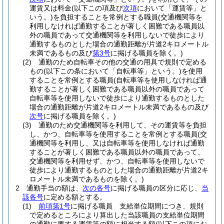
運賃又は料金
(以下この項及び
次項
において「運賃等」と
いう。)
を負担することを常例とする職員
(交通機関等を
利用しなければ通勤することが著しく困難である職員以
外の職員であって交通機関等を利用しないで徒歩により
通勤するものとした場合の通勤距離が片道2キロメートル
未満であるもの及び
第3号
に掲げる職員を除く。)
(2)
通勤のため自転車その他の交通の用具で規則で定める
もの
(以下この条において「自転車等」という。)
を使用
することを常例とする職員
(自転車等を使用しなければ通
勤することが著しく困難である職員以外の職員であって
自転車等を使用しないで徒歩により通勤するものとした
場合の通勤距離が片道2キロメートル未満であるもの及び
次号
に掲げる職員を除く。)
(3)
通勤のため交通機関等を利用して、その運賃等を負担
し、かつ、自転車等を使用することを常例とする職員
(交
通機関等を利用し、又は自転車等を使用しなければ通勤
することが著しく困難である職員以外の職員であって、
交通機関等を利用せず、かつ、自転車等を使用しないで
徒歩により通勤するものとした場合の通勤距離が片道2キ
ロメートル未満であるものを除く。)
2
通勤手当の額は、
次の各号
に掲げる職員の区分に応じ、
当
該各号
に定める額とする。
(1)
前項第1号
に掲げる職員 支給単位期間につき、規則
で定めるところにより算出した当該職員の支給単位期間