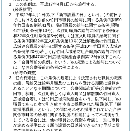
1
この条例は、平成17年4月1日から施行する。
(経過措置)
2
平成17年4月1日
(以下「新市設置の日」という。)
の前日ま
でにおける合併前の竹田市職員の給与に関する条例
(昭和50
年竹田市条例第41号)
、荻町職員の給与に関する条例
(昭和
42年荻町条例第13号)
、久住町職員の給与に関する条例
(昭
和32年久住町条例第3号)
若しくは直入町職員の給与に関す
る条例
(昭和32年直入町条例第10号)
又は解散前の竹田直入
広域連合職員の給与に関する条例
(平成10年竹田直入広域連
合条例第20号)
若しくは竹田広域消防組合職員の給与に関す
る条例
(昭和47年竹田広域消防組合条例第13号)
(以下これら
を「合併等前の条例」という。)
の規定による給与について
は、なお合併等前の条例の例による。
(給与の調整)
3
任命権者は、この条例の規定により決定された職員の職務
の級、号給又は給料月額及びこれらを受ける期間に通算さ
れることとなる期間について、合併関係市町等
(合併前の竹
田市、荻町、久住町若しくは直入町又は解散前の竹田直入
広域連合若しくは竹田広域消防組合をいう。以下同じ。)
の
職員であった者で引き続き本市に採用された職員
(以下「継
続採用職員」という。)
の間にそれぞれ採用されていた合併
関係市町等の給与に関する制度の相違によって不均衡が生
じている場合には、他の職員との権衡を考慮し、別に市長
が定める基準により新市設置の日以後できるだけ早期に所
要の調整を行うものとする。