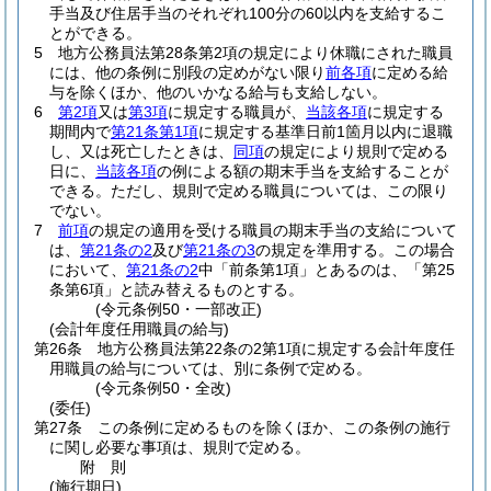
手当及び住居手当のそれぞれ100分の60以内を支給するこ
とができる。
5
地方公務員法第28条第2項の規定により休職にされた職員
には、他の条例に別段の定めがない限り
前各項
に定める給
与を除くほか、他のいかなる給与も支給しない。
6
第2項
又は
第3項
に規定する職員が、
当該各項
に規定する
期間内で
第21条第1項
に規定する基準日前1箇月以内に退職
し、又は死亡したときは、
同項
の規定により規則で定める
日に、
当該各項
の例による額の期末手当を支給することが
できる。
ただし、規則で定める職員については、この限り
でない。
7
前項
の規定の適用を受ける職員の期末手当の支給について
は、
第21条の2
及び
第21条の3
の規定を準用する。
この場合
において、
第21条の2
中「前条第1項」とあるのは、「第25
条第6項」と読み替えるものとする。
(令元条例50・一部改正)
(会計年度任用職員の給与)
第26条
地方公務員法第22条の2第1項に規定する会計年度任
用職員の給与については、別に条例で定める。
(令元条例50・全改)
(委任)
第27条
この条例に定めるものを除くほか、この条例の施行
に関し必要な事項は、規則で定める。
附
則
(施行期日)