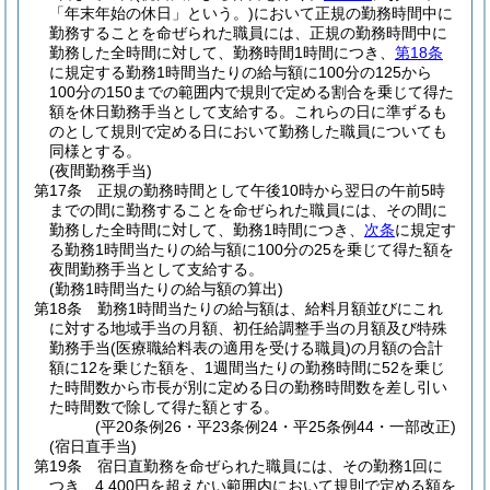
「年末年始の休日」という。)
において正規の勤務時間中に
勤務することを命ぜられた職員には、正規の勤務時間中に
勤務した全時間に対して、勤務時間1時間につき、
第18条
に規定する勤務1時間当たりの給与額に100分の125から
100分の150までの範囲内で規則で定める割合を乗じて得た
額を休日勤務手当として支給する。
これらの日に準ずるも
のとして規則で定める日において勤務した職員についても
同様とする。
(夜間勤務手当)
第17条
正規の勤務時間として午後10時から翌日の午前5時
までの間に勤務することを命ぜられた職員には、その間に
勤務した全時間に対して、勤務1時間につき、
次条
に規定す
る勤務1時間当たりの給与額に100分の25を乗じて得た額を
夜間勤務手当として支給する。
(勤務1時間当たりの給与額の算出)
第18条
勤務1時間当たりの給与額は、給料月額並びにこれ
に対する地域手当の月額、初任給調整手当の月額及び特殊
勤務手当
(医療職給料表の適用を受ける職員)
の月額の合計
額に12を乗じた額を、1週間当たりの勤務時間に52を乗じ
た時間数から市長が別に定める日の勤務時間数を差し引い
た時間数で除して得た額とする。
(平20条例26・平23条例24・平25条例44・一部改正)
(宿日直手当)
第19条
宿日直勤務を命ぜられた職員には、その勤務1回に
つき、4,400円を超えない範囲内において規則で定める額を