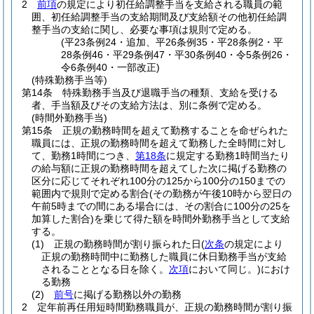
2
前項
の規定により初任給調整手当を支給される職員の範
囲、初任給調整手当の支給期間及び支給額その他初任給調
整手当の支給に関し、必要な事項は規則で定める。
(平23条例24・追加、平26条例35・平28条例2・平
28条例46・平29条例47・平30条例40・令5条例26・
令6条例40・一部改正)
(特殊勤務手当等)
第14条
特殊勤務手当及び退職手当の種類、支給を受ける
者、手当額及びその支給方法は、別に条例で定める。
(時間外勤務手当)
第15条
正規の勤務時間を超えて勤務することを命ぜられた
職員には、正規の勤務時間を超えて勤務した全時間に対し
て、勤務1時間につき、
第18条
に規定する勤務1時間当たり
の給与額に正規の勤務時間を超えてした次に掲げる勤務の
区分に応じてそれぞれ100分の125から100分の150までの
範囲内で規則で定める割合
(その勤務が午後10時から翌日の
午前5時までの間にある場合には、その割合に100分の25を
加算した割合)
を乗じて得た額を時間外勤務手当として支給
する。
(1)
正規の勤務時間が割り振られた日
(
次条
の規定により
正規の勤務時間中に勤務した職員に休日勤務手当が支給
されることとなる日を除く。
次項
において同じ。)
におけ
る勤務
(2)
前号
に掲げる勤務以外の勤務
2
定年前再任用短時間勤務職員が、正規の勤務時間が割り振