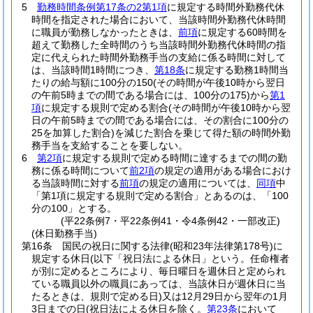
5
勤務時間条例第17条の2第1項
に規定する時間外勤務代休
時間を指定された場合において、当該時間外勤務代休時間
に職員が勤務しなかったときは、
前項
に規定する60時間を
超えて勤務した全時間のうち当該時間外勤務代休時間の指
定に代えられた時間外勤務手当の支給に係る時間に対して
は、当該時間1時間につき、
第18条
に規定する勤務1時間当
たりの給与額に100分の150
(その時間が午後10時から翌日
の午前5時までの間である場合には、100分の175)
から
第1
項
に規定する規則で定める割合
(その時間が午後10時から翌
日の午前5時までの間である場合には、その割合に100分の
25を加算した割合)
を減じた割合を乗じて得た額の時間外勤
務手当を支給することを要しない。
6
第2項
に規定する規則で定める時間に達するまでの間の勤
務に係る時間について
前2項
の規定の適用がある場合におけ
る当該時間に対する
前項
の規定の適用については、
同項
中
「第1項に規定する規則で定める割合」とあるのは、「100
分の100」とする。
(平22条例7・平22条例41・令4条例42・一部改正)
(休日勤務手当)
第16条
国民の祝日に関する法律
(昭和23年法律第178号)
に
規定する休日
(以下「祝日法による休日」という。任命権者
が別に定めるところにより、毎日曜日を週休日と定められ
ている職員以外の職員にあっては、当該休日が週休日に当
たるときは、規則で定める日)
又は12月29日から翌年の1月
3日までの日
(祝日法による休日を除く。
第23条
において