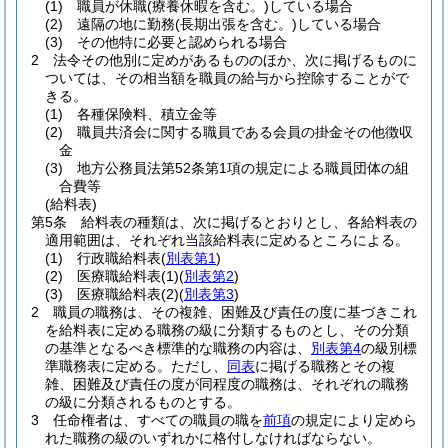
(1)
職員が休職
(療養休暇を含む。)
している場合
(2)
遠隔の地に勤務
(長期出張を含む。)
している場合
(3)
その他特に必要と認められる場合
2
法令その他別に定めがあるもののほか、次に掲げるものに
ついては、その相当額を職員の給与から控除することがで
きる。
(1)
各種保険料、積立金等
(2)
職員共済会に関する職員である会員の掛金その他徴収
金
(3)
地方公務員法第52条第1項の規定による職員団体の組
合費等
(給料表)
第5条
給料表の種類は、次に掲げるとおりとし、各給料表の
適用範囲は、それぞれ当該給料表に定めるところによる。
(1)
行政職給料表
(
別表第1
)
(2)
医療職給料表
(1)
(
別表第2
)
(3)
医療職給料表
(2)
(
別表第3
)
2
職員の職務は、その複雑、困難及び責任の度に基づきこれ
を給料表に定める職務の級に分類するものとし、その分類
の基準となるべき標準的な職務の内容は、
別表第4
の級別標
準職務表に定める。
ただし、
同表
に掲げる職務とその複
雑、困難及び責任の度が同程度の職務は、それぞれの職務
の級に分類されるものとする。
3
任命権者は、すべての職員の職を
前項
の規定により定めら
れた職務の級のいずれかに格付しなければならない。