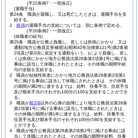
(平22条例7・一部改正)
(退職手当)
第24条
職員が退職し、又は死亡したときは、退職手当を支
給する。
2
前項
の退職手当の支給については、別に条例で定める。
(平20条例2・一部改正)
(休職者の給与)
第25条
職員が公務上負傷し、若しくは疾病にかかり、又は
通勤
(地方公務員災害補償法
(昭和42年法律第121号)
第2条第
2項及び第3項に規定する通勤をいう。)
により負傷し、若し
くは疾病にかかり地方公務員法第28条第2項第1号に掲げる
事由に該当して休職にされたときは、その休職の期間中給
与の全額を支給する。
2
職員が結核性疾患にかかり地方公務員法第28条第2項第1
号に掲げる事由に該当して休職にされたときは、その休職
の期間が満2年に達するまでは、給料、扶養手当、住居手当
及び期末手当のそれぞれ100分の100を支給することができ
る。
3
職員が
前2項
以外の心身の故障により地方公務員法第28条
第2項第1号に掲げる事由に該当して休職にされたときは、
その休職の期間が満1年に達するまでは、給料、扶養手当、
住居手当及び期末手当のそれぞれ100分の80を支給するこ
とができる。
4
職員が地方公務員法第28条第2項第2号に掲げる事由に該
当して休職にされたときは、その休職の期間中給料、扶養