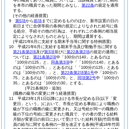
等の職員であった職員については、当該職員であった期間
を本市の職員であった期間とみなし、
第22条
の規定を適用
する。
(その他の経過措置)
9
第5項
から
前項
までに定めるもののほか、新市設置の日の
前日までに合併等前の条例の規定によりなされた給与に係
る処分、手続その他の行為は、それぞれこの条例の相当規
定によりなされたものとみなし、期間は通算する。
(平成21年6月に支給する期末手当等に関する特例措置)
10
平成21年6月に支給する期末手当及び勤勉手当に関する
第21条第2項
及び
第3項
並びに
第22条第2項
の規定の適用に
ついては、
第21条第2項
中「100分の140」とあるのは
「100分の125」と、
同条第3項
中「「100分の140」とある
のは「100分の75」」とあるのは「「100分の125」とある
のは「100分の70」」と、
第22条第2項第1号
中「100分の
75」とあるのは「100分の70」と、
同項第2号
中「100分の
35」とあるのは「100分の30」とする。
(平21条例20・追加)
(職務の級等の変更に伴う経過措置)
11
平成23年1月1日以降における市長が定める日
(以下「変
更日」という。)
において、市長が定める事由により職務の
級が下位の職務の級に変更され、又は号給が同一の職務の
級の下位の号給に変更された職員で、その者の受ける給料
月額が変更日の前日において受けていた給料月額
(竹田市職
員の給与に関する条例の一部を改正する条例
(平成18年竹田