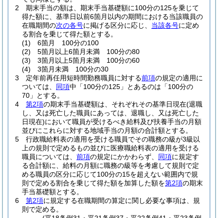
2
期末手当の額は、期末手当基礎額に100分の125を乗じて
得た額に、基準日以前6箇月以内の期間における当該職員の
在職期間の
次の各号
に掲げる区分に応じ、
当該各号
に定め
る割合を乗じて得た額とする。
(1)
6箇月 100分の100
(2)
5箇月以上6箇月未満 100分の80
(3)
3箇月以上5箇月未満 100分の60
(4)
3箇月未満 100分の30
3
定年前再任用短時間勤務職員に対する
前項
の規定の適用に
ついては、
同項
中「100分の125」とあるのは「100分の
70」とする。
4
第2項
の期末手当基礎額は、それぞれその基準日現在
(退職
し、又は死亡した職員にあっては、退職し、又は死亡した
日現在)
において職員が受けるべき給料及び扶養手当の月額
並びにこれらに対する地域手当の月額の合計額とする。
5
行政職給料表の適用を受ける職員でその職務の級が3級以
上の規則で定めるもの並びに医療職給料表の適用を受ける
職員については、
前項
の規定にかかわらず、
同項
に規定す
る合計額に、給料の月額に職務の級等を考慮して規則で定
める職員の区分に応じて100分の15を超えない範囲内で規
則で定める割合を乗じて得た額を加算した額を
第2項
の期末
手当基礎額とする。
6
第2項
に規定する在職期間の算定に関し必要な事項は、規
則で定める。