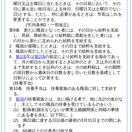
曜日又は土曜日に当たるときは、その日前において、その
日に最も近い祝日法による休日、日曜日又は土曜日でない
日)
とする。
ただし、特に必要があるときは、市長はこれを
変更することができる。
(平26条例2・一部改正)
第9条
新たに職員となった者には、その日から給料を支給
し、昇給、降給等により給料額に異動を生じた者には、そ
の日から新たに定められた給料を支給する。
2
職員が退職したときは、その日まで給料を支給する。
3
職員が死亡したときは、その月まで給料を支給する。
4
第1項
又は
第2項
の規定により給料を支給する場合であっ
て、月の初日から支給するとき以外のとき、又は月の末日
まで支給するとき以外のときは、その給料額は、その期間
の現日数から週休日の日数を差し引いた日数を基礎として
日割りによって計算する。
(扶養手当)
第10条
扶養手当は、扶養親族のある職員に対して支給す
る。
2
前項
の扶養親族とは、次に掲げる者で、他に生計の途がな
く、主としてその職員の扶養を受けているものをいう。
(1)
配偶者
(届出をしないが事実上婚姻関係と同様の事情
にある者を含む。以下同じ。)
(2)
満22歳に達する日以後の最初の3月31日までの間にあ
る子
(3)
60歳以上の父母及び祖父母