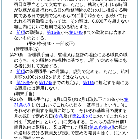
宿日直手当として支給する。
ただし、執務が行われる時間
が執務が通常行われる日の執務時間の2分の1に相当する時
間である日で規則で定めるものに退庁時から引き続いて行
われる宿直勤務にあっては、その額は、6,600円を超えない
範囲内において規則で定める額とする。
2
前項
の勤務は、
第15条
から
第17条
までの勤務には含まれ
ないものとする。
(平30条例40・一部改正)
(管理職手当)
第20条
管理職手当は、管理又は監督の地位にある職員の職
のうち、その職務の特殊性に基づき、規則で定める職にあ
る者に対して支給する。
2
前項
の管理職手当の月額は、規則で定める。
ただし、給料
月額の100分の12を超えてはならない。
3
第15条
から
第17条
までの規定は、
第1項
に規定する職にあ
る職員には適用しない。
(期末手当)
第21条
期末手当は、6月1日及び12月1日
(以下この条から
第
21条の3
までにおいてこれらの日を「基準日」という。)
に
それぞれ在職する職員に対して、それぞれ基準日の属する
月の規則で定める日
(
次条
及び
第21条の3
においてこれらの
日を「支給日」という。)
に支給する。
これらの基準日前1
箇月以内に退職し、又は死亡した職員
(
第25条第6項
の規定
の適用を受ける職員及び規則で定める職員を除く。)
につい
ても同様とする。