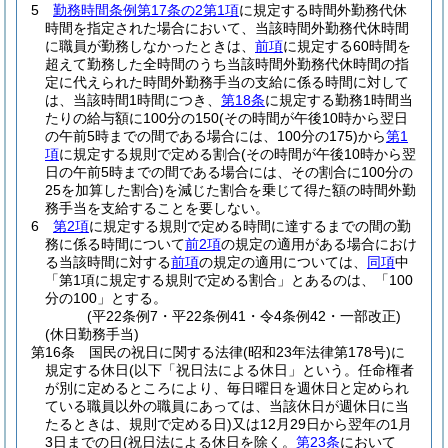
5
勤務時間条例第17条の2第1項
に規定する時間外勤務代休
時間を指定された場合において、当該時間外勤務代休時間
に職員が勤務しなかったときは、
前項
に規定する60時間を
超えて勤務した全時間のうち当該時間外勤務代休時間の指
定に代えられた時間外勤務手当の支給に係る時間に対して
は、当該時間1時間につき、
第18条
に規定する勤務1時間当
たりの給与額に100分の150
(その時間が午後10時から翌日
の午前5時までの間である場合には、100分の175)
から
第1
項
に規定する規則で定める割合
(その時間が午後10時から翌
日の午前5時までの間である場合には、その割合に100分の
25を加算した割合)
を減じた割合を乗じて得た額の時間外勤
務手当を支給することを要しない。
6
第2項
に規定する規則で定める時間に達するまでの間の勤
務に係る時間について
前2項
の規定の適用がある場合におけ
る当該時間に対する
前項
の規定の適用については、
同項
中
「第1項に規定する規則で定める割合」とあるのは、「100
分の100」とする。
(平22条例7・平22条例41・令4条例42・一部改正)
(休日勤務手当)
第16条
国民の祝日に関する法律
(昭和23年法律第178号)
に
規定する休日
(以下「祝日法による休日」という。任命権者
が別に定めるところにより、毎日曜日を週休日と定められ
ている職員以外の職員にあっては、当該休日が週休日に当
たるときは、規則で定める日)
又は12月29日から翌年の1月
3日までの日
(祝日法による休日を除く。
第23条
において