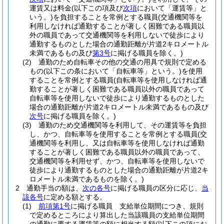
運賃又は料金
(以下この項及び
次項
において「運賃等」と
いう。)
を負担することを常例とする職員
(交通機関等を
利用しなければ通勤することが著しく困難である職員以
外の職員であって交通機関等を利用しないで徒歩により
通勤するものとした場合の通勤距離が片道2キロメートル
未満であるもの及び
第3号
に掲げる職員を除く。)
(2)
通勤のため自転車その他の交通の用具で規則で定める
もの
(以下この条において「自転車等」という。)
を使用
することを常例とする職員
(自転車等を使用しなければ通
勤することが著しく困難である職員以外の職員であって
自転車等を使用しないで徒歩により通勤するものとした
場合の通勤距離が片道2キロメートル未満であるもの及び
次号
に掲げる職員を除く。)
(3)
通勤のため交通機関等を利用して、その運賃等を負担
し、かつ、自転車等を使用することを常例とする職員
(交
通機関等を利用し、又は自転車等を使用しなければ通勤
することが著しく困難である職員以外の職員であって、
交通機関等を利用せず、かつ、自転車等を使用しないで
徒歩により通勤するものとした場合の通勤距離が片道2キ
ロメートル未満であるものを除く。)
2
通勤手当の額は、
次の各号
に掲げる職員の区分に応じ、
当
該各号
に定める額とする。
(1)
前項第1号
に掲げる職員 支給単位期間につき、規則
で定めるところにより算出した当該職員の支給単位期間