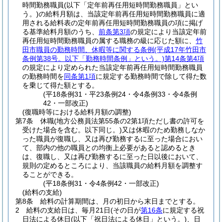
時間勤務職員
(以下「定年前再任用短時間勤務職員」とい
う。)
の給料月額は、当該定年前再任用短時間勤務職員に適
用される給料表の定年前再任用短時間勤務職員の項に掲げ
る基準給料月額のうち、
前条第3項
の規定により当該定年前
再任用短時間勤務職員の属する職務の級に応じた額に、
竹
田市職員の勤務時間、休暇等に関する条例
(平成17年竹田市
条例第38号。以下「勤務時間条例」という。)
第14条第4項
の規定により定められた当該定年前再任用短時間勤務職員
の勤務時間を
同条第1項
に規定する勤務時間で除して得た数
を乗じて得た額とする。
(平18条例31・平23条例24・令4条例33・令4条例
42・一部改正)
(復職時等における給料月額の調整)
第7条
休職
(地方公務員法第55条の2第1項ただし書の許可を
受けた場合を含む。以下同じ。)
又は休暇のため勤務しなか
った職員が復職し、又は再び勤務するに至った場合におい
て、部内の他の職員との均衡上必要があると認めるとき
は、復職し、又は再び勤務するに至った日以後において、
規則の定めるところにより、当該職員の給料月額を調整す
ることができる。
(平18条例31・令4条例42・一部改正)
(給料の支給)
第8条
給料の計算期間は、月の初日から末日までとする。
2
給料の支給日は、毎月21日
(その日が
第16条
に規定する祝
日法による休日
(以下「祝日法による休日」という。)
、日