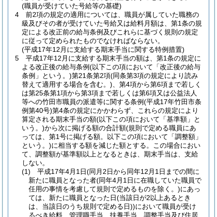
(職員が受けていた号給等の基礎)
4
前2項の規定の適用については、職員が属していた職務の
級及びその者が受けていた号給又は給料月額は、第1条の規
定による改正前の給与条例及びこれらに基づく規則の規定
に従って定められたものでなければならない。
(平成17年12月に支給する期末手当に関する特例措置)
5
平成17年12月に支給する期末手当の額は、第1条の規定に
よる改正後の給与条例
(以下この項において「改正後の給与
条例」という。)
第21条第2項
(同条第3項の規定により読み
替えて適用する場合を含む。)
、第4項から第6項まで若しく
は第25条第1項から第3項まで若しくは第6項又は公益法人
等への竹田市職員の派遣等に関する条例
(平成17年竹田市条
例第40号)
第4条の規定にかかわらず、これらの規定により
算定される期末手当の額
(以下この項において「基準額」と
いう。)
から次に掲げる額の合計額
(規則で定める職員にあ
っては、第1号に掲げる額。以下この項において「調整額」
という。)
に相当する額を減じた額とする。
この場合におい
て、調整額が基準額以上となるときは、期末手当は、支給
しない。
(1)
平成17年4月1日
(同月2日から同年12月1日までの間に
新たに職員となった者
(同年4月1日に在職していた職員で
任用の事情を考慮して規則で定めるものを除く。)
にあっ
ては、新たに職員となった日
(当該日が2以上あるとき
は、当該日のうち規則で定める日)
)
において職員が受け
るべき給料、管理職手当、扶養手当、調整手当及び住居