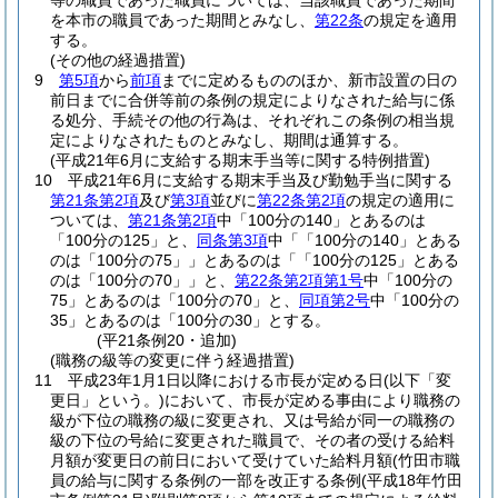
等の職員であった職員については、当該職員であった期間
を本市の職員であった期間とみなし、
第22条
の規定を適用
する。
(その他の経過措置)
9
第5項
から
前項
までに定めるもののほか、新市設置の日の
前日までに合併等前の条例の規定によりなされた給与に係
る処分、手続その他の行為は、それぞれこの条例の相当規
定によりなされたものとみなし、期間は通算する。
(平成21年6月に支給する期末手当等に関する特例措置)
10
平成21年6月に支給する期末手当及び勤勉手当に関する
第21条第2項
及び
第3項
並びに
第22条第2項
の規定の適用に
ついては、
第21条第2項
中「100分の140」とあるのは
「100分の125」と、
同条第3項
中「「100分の140」とある
のは「100分の75」」とあるのは「「100分の125」とある
のは「100分の70」」と、
第22条第2項第1号
中「100分の
75」とあるのは「100分の70」と、
同項第2号
中「100分の
35」とあるのは「100分の30」とする。
(平21条例20・追加)
(職務の級等の変更に伴う経過措置)
11
平成23年1月1日以降における市長が定める日
(以下「変
更日」という。)
において、市長が定める事由により職務の
級が下位の職務の級に変更され、又は号給が同一の職務の
級の下位の号給に変更された職員で、その者の受ける給料
月額が変更日の前日において受けていた給料月額
(竹田市職
員の給与に関する条例の一部を改正する条例
(平成18年竹田