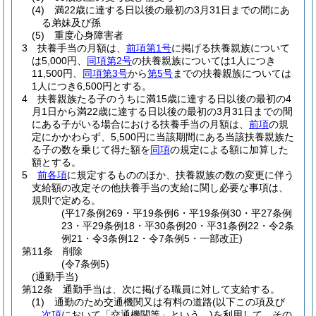
(4)
満22歳に達する日以後の最初の3月31日までの間にあ
る弟妹及び孫
(5)
重度心身障害者
3
扶養手当の月額は、
前項第1号
に掲げる扶養親族について
は5,000円、
同項第2号
の扶養親族については1人につき
11,500円、
同項第3号
から
第5号
までの扶養親族については
1人につき6,500円とする。
4
扶養親族たる子のうちに満15歳に達する日以後の最初の4
月1日から満22歳に達する日以後の最初の3月31日までの間
にある子がいる場合における扶養手当の月額は、
前項
の規
定にかかわらず、5,500円に当該期間にある当該扶養親族た
る子の数を乗じて得た額を
同項
の規定による額に加算した
額とする。
5
前各項
に規定するもののほか、扶養親族の数の変更に伴う
支給額の改定その他扶養手当の支給に関し必要な事項は、
規則で定める。
(平17条例269・平19条例6・平19条例30・平27条例
23・平29条例18・平30条例20・平31条例22・令2条
例21・令3条例12・令7条例5・一部改正)
第11条
削除
(令7条例5)
(通勤手当)
第12条
通勤手当は、次に掲げる職員に対して支給する。
(1)
通勤のため交通機関又は有料の道路
(以下この項及び
次項
において「交通機関等」という。)
を利用して、その