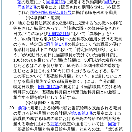
項
の規定により
同条第1項
に規定する異動期間
(
同項
又は
同条第2項
の規定により延長された期間を含む。)
を延長
された
同条例第6条第1項各号
に掲げる職を占める職員
(令4条例42・追加)
19
地方公務員法第28条の2第4項に規定する他の職への降任
等をされた職員であって、当該他の職への降任等をされた
日
(以下この項及び
附則第21項
において「異動日」とい
う。)
の前日から引き続き同一の給料表の適用を受ける職員
のうち、特定日に
附則第17項
の規定により当該職員の受け
る給料月額
(以下この項において「特定日給料月額」とい
う。)
が異動日の前日に当該職員が受けていた給料月額に
100分の70を乗じて得た額
(当該額に、50円未満の端数を生
じたときはこれを切り捨て、50円以上100円未満の端数を
生じたときはこれを100円に切り上げるものとする。以下
この項において「基礎給料月額」という。)
に達しないこと
となる職員
(規則で定める職員を除く。)
には、当分の間、
特定日以後、
附則第17項
の規定により当該職員の受ける給
料月額のほか、基礎給料月額と特定日給料月額との差額に
相当する額を給料として支給する。
(令4条例42・追加)
20
前項
の規定による給料の額と当該給料を支給される職員
の受ける給料月額との合計額が
第5条第3項
の規定により当
該職員の属する職務の級における最高の号給の給料月額を
超える場合における
前項
の規定の適用については、
同項
中
「基礎給料月額と特定日給料月額」とあるのは、「第5条第