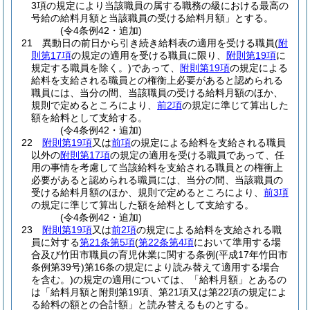
3項の規定により当該職員の属する職務の級における最高の
号給の給料月額と当該職員の受ける給料月額」とする。
(令4条例42・追加)
21
異動日の前日から引き続き給料表の適用を受ける職員
(
附
則第17項
の規定の適用を受ける職員に限り、
附則第19項
に
規定する職員を除く。)
であって、
附則第19項
の規定による
給料を支給される職員との権衡上必要があると認められる
職員には、当分の間、当該職員の受ける給料月額のほか、
規則で定めるところにより、
前2項
の規定に準じて算出した
額を給料として支給する。
(令4条例42・追加)
22
附則第19項
又は
前項
の規定による給料を支給される職員
以外の
附則第17項
の規定の適用を受ける職員であって、任
用の事情を考慮して当該給料を支給される職員との権衝上
必要があると認められる職員には、当分の間、当該職員の
受ける給料月額のほか、規則で定めるところにより、
前3項
の規定に準じて算出した額を給料として支給する。
(令4条例42・追加)
23
附則第19項
又は
前2項
の規定による給料を支給される職
員に対する
第21条第5項
(
第22条第4項
において準用する場
合及び竹田市職員の育児休業に関する条例
(平成17年竹田市
条例第39号)
第16条の規定により読み替えて適用する場合
を含む。)
の規定の適用については、「給料月額」とあるの
は「給料月額と附則第19項、第21項又は第22項の規定によ
る給料の額との合計額」と読み替えるものとする。