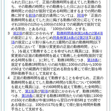
られた日において、正規の勤務時間を超えてした勤務のう
ち、その勤務の時間とその勤務をした日における正規の勤
務時間との合計が規則で定める時間に達するまでの間の勤
務に対する
前項
の規定の適用については、
同項
中「正規の
勤務時間を超えてした次に掲げる勤務の区分に応じてそれ
ぞれ100分の125から100分の150までの範囲内で規則で定
める割合」とあるのは、「100分の100」とする。
3
前2項
の規定にかかわらず、
勤務時間条例第14条の2第4項
の規定により、あらかじめ
同条例第14条の2第2項
又は
第3
項
の規定により割り振られた1週間の正規の勤務時間
(以下
この項において「割振り変更前の正規の勤務時間」とい
う。)
を超えて勤務することを命ぜられた職員には、割振り
変更前の正規の勤務時間を超えて勤務した全時間
(規則で定
める時間を除く。)
に対して、勤務1時間につき、
第18条
に
規定する勤務1時間当たりの給与額に100分の25から100分
の50までの範囲内で規則で定める割合を乗じて得た額を時
間外勤務手当として支給する。
4
正規の勤務時間を超えて勤務することを命ぜられ、正規の
勤務時間を超えてした勤務の時間が1箇月について60時間
を超えた職員には、その60時間を超えて勤務した全時間に
対して、
第1項
及び
前項
の規定にかかわらず、勤務1時間に
つき、
第18条
に規定する勤務1時間当たりの給与額に100分
の150
(その勤務が午後10時から翌日の午前5時までの間で
ある場合には、100分の175)
を乗じて得た額を時間外勤務
手当として支給する。