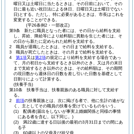
曜日又は土曜日に当たるときは、その日前において、その
日に最も近い祝日法による休日、日曜日又は土曜日でない
日)
とする。
ただし、特に必要があるときは、市長はこれを
変更することができる。
(平26条例2・一部改正)
第9条
新たに職員となった者には、その日から給料を支給
し、昇給、降給等により給料額に異動を生じた者には、そ
の日から新たに定められた給料を支給する。
2
職員が退職したときは、その日まで給料を支給する。
3
職員が死亡したときは、その月まで給料を支給する。
4
第1項
又は
第2項
の規定により給料を支給する場合であっ
て、月の初日から支給するとき以外のとき、又は月の末日
まで支給するとき以外のときは、その給料額は、その期間
の現日数から週休日の日数を差し引いた日数を基礎として
日割りによって計算する。
(扶養手当)
第10条
扶養手当は、扶養親族のある職員に対して支給す
る。
2
前項
の扶養親族とは、次に掲げる者で、他に生計の途がな
く、主としてその職員の扶養を受けているものをいう。
(1)
配偶者
(届出をしないが事実上婚姻関係と同様の事情
にある者を含む。以下同じ。)
(2)
満22歳に達する日以後の最初の3月31日までの間にあ
る子
(3)
60歳以上の父母及び祖父母