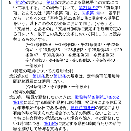
5
前2条
の規定は、
第1項
の規定による勤勉手当の支給につ
いて準用する。
この場合において、
第21条の2
中「前条第1
項」とあるのは「第22条第1項」と、
同条第1号
中「基準日
から」とあるのは「基準日
(第22条第1項に規定する基準日
をいう。以下この条及び次条において同じ。)
から」と、
「支給日」とあるのは「支給日
(同項に規定する規則で定め
る日をいう。以下この条及び次条において同じ。)
」と読み
替えるものとする。
(平17条例269・平19条例30・平21条例37・平22条
例41・平26条例35・平28条例2・平28条例46・平29
条例47・平30条例40・令元条例50・令元条例53・
令4条例33・令4条例42・令5条例26・令6条例40・
一部改正)
(特定の職員についての適用除外)
第22条の2
第10条
及び
第13条
の規定は、定年前再任用短時
間勤務職員には適用しない。
(令4条例42・令7条例5・一部改正)
(給与の減額)
第23条
職員が勤務しないときは、
勤務時間条例第17条の2
第1項
に規定する時間外勤務代休時間、祝日法による休日又
は年末年始の休日である場合、
勤務時間条例
の規定により
有給休暇が与えられた場合その他その勤務しないことにつ
き特に任命権者の承認のあった場合を除き、その勤務しな
い1時間につき、
第18条
に規定する勤務1時間当たりの給与
額を減額して給与を支給する。