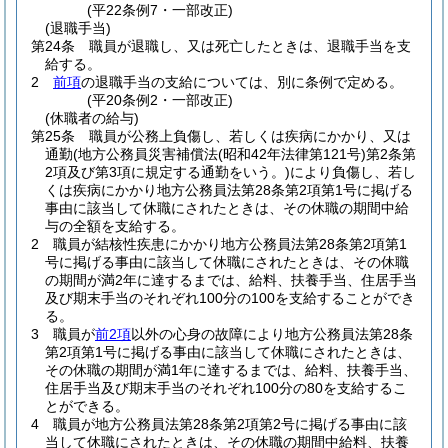
(平22条例7・一部改正)
(退職手当)
第24条
職員が退職し、又は死亡したときは、退職手当を支
給する。
2
前項
の退職手当の支給については、別に条例で定める。
(平20条例2・一部改正)
(休職者の給与)
第25条
職員が公務上負傷し、若しくは疾病にかかり、又は
通勤
(地方公務員災害補償法
(昭和42年法律第121号)
第2条第
2項及び第3項に規定する通勤をいう。)
により負傷し、若し
くは疾病にかかり地方公務員法第28条第2項第1号に掲げる
事由に該当して休職にされたときは、その休職の期間中給
与の全額を支給する。
2
職員が結核性疾患にかかり地方公務員法第28条第2項第1
号に掲げる事由に該当して休職にされたときは、その休職
の期間が満2年に達するまでは、給料、扶養手当、住居手当
及び期末手当のそれぞれ100分の100を支給することができ
る。
3
職員が
前2項
以外の心身の故障により地方公務員法第28条
第2項第1号に掲げる事由に該当して休職にされたときは、
その休職の期間が満1年に達するまでは、給料、扶養手当、
住居手当及び期末手当のそれぞれ100分の80を支給するこ
とができる。
4
職員が地方公務員法第28条第2項第2号に掲げる事由に該
当して休職にされたときは、その休職の期間中給料、扶養