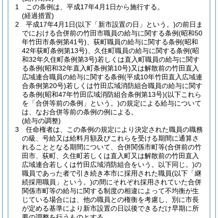
1
この条例は、平成17年4月1日から施行する。
(経過措置)
2
平成17年4月1日
(以下「新市設置の日」という。)
の前日ま
でにおける合併前の竹田市職員の給与に関する条例
(昭和50
年竹田市条例第41号)
、荻町職員の給与に関する条例
(昭和
42年荻町条例第13号)
、久住町職員の給与に関する条例
(昭
和32年久住町条例第3号)
若しくは直入町職員の給与に関す
る条例
(昭和32年直入町条例第10号)
又は解散前の竹田直入
広域連合職員の給与に関する条例
(平成10年竹田直入広域連
合条例第20号)
若しくは竹田広域消防組合職員の給与に関す
る条例
(昭和47年竹田広域消防組合条例第13号)
(以下これら
を「合併等前の条例」という。)
の規定による給与について
は、なお合併等前の条例の例による。
(給与の調整)
3
任命権者は、この条例の規定により決定された職員の職務
の級、号給又は給料月額及びこれらを受ける期間に通算さ
れることとなる期間について、合併関係市町等
(合併前の竹
田市、荻町、久住町若しくは直入町又は解散前の竹田直入
広域連合若しくは竹田広域消防組合をいう。以下同じ。)
の
職員であった者で引き続き本市に採用された職員
(以下「継
続採用職員」という。)
の間にそれぞれ採用されていた合併
関係市町等の給与に関する制度の相違によって不均衡が生
じている場合には、他の職員との権衡を考慮し、別に市長
が定める基準により新市設置の日以後できるだけ早期に所
要の調整を行うものとする。