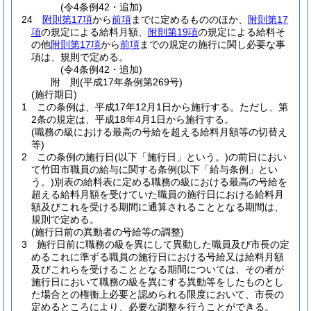
(令4条例42・追加)
24
附則第17項
から
前項
までに定めるもののほか、
附則第17
項
の規定による給料月額、
附則第19項
の規定による給料そ
の他
附則第17項
から
前項
までの規定の施行に関し必要な事
項は、規則で定める。
(令4条例42・追加)
附
則
(平成17年
条例第269号)
(施行期日)
1
この条例は、平成17年12月1日から施行する。
ただし、第
2条の規定は、平成18年4月1日から施行する。
(職務の級における最高の号給を超える給料月額等の切替え
等)
2
この条例の施行日
(以下「施行日」という。)
の前日におい
て竹田市職員の給与に関する条例
(以下「給与条例」とい
う。)
別表の給料表に定める職務の級における最高の号給を
超える給料月額を受けていた職員の施行日における給料月
額及びこれを受ける期間に通算されることとなる期間は、
規則で定める。
(施行日前の異動者の号給等の調整)
3
施行日前に職務の級を異にして異動した職員及び市長の定
めるこれに準ずる職員の施行日における号給又は給料月額
及びこれらを受けることとなる期間については、その者が
施行日において職務の級を異にする異動等をしたものとし
た場合との権衡上必要と認められる限度において、市長の
定めるところにより、必要な調整を行うことができる。