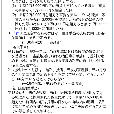
たときは、これを切り捨てた額)
とする。
(1)
月額2万3,000円以下の家賃を支払っている職員 家賃
の月額から1万2,000円を控除した額
(2)
月額2万3,000円を超える家賃を支払っている職員 家
賃の月額から2万3,000円を控除した額の2分の1
(その控
除した額の2分の1が1万6,000円を超えるときは1万6,000
円)
を1万1,000円に加算した額
3
前2項
に規定するもののほか、住居手当の支給に関し必要
な事項は、規則で定める。
(平30条例20・一部改正)
(地域手当)
第13条の2
地域手当は、当該地域における民間の賃金水準
を基礎とし、当該地域における物価等を考慮して規則で定
める地域に在勤する職員及び医療職給料表の適用を受ける
職員に支給する。
2
地域手当の月額は、給料、扶養手当及び管理職手当の月額
の合計額に規則で定める割合を乗じて得た額とする。
ただ
し100分の18を超えてはならない。
(平18条例31・平23条例24・一部改正)
(初任給調整手当)
第13条の3
初任給調整手当は、医療職給料表の適用を受け
る職に新たに採用された職員に対して、月額416,600円を
超えない範囲内の額を採用の日から35年以内の期間、採用
後規則で定める期間を経過した日から1年を経過するごとに
その額を減じて支給する。