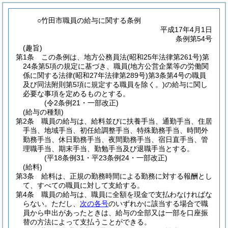
○竹田市職員の給与に関する条例
平成17年4月1日
条例第54号
(趣旨)
第1条
この条例は、地方公務員法
(昭和25年法律第261号)
第
24条第5項の規定に基づき、職員
(地方公営企業等の労働関
係に関する法律
(昭和27年法律第289号)
第3条第4号の職員
及び同法附則第5項に規定する職員を除く。)
の給与に関し
必要な事項を定めるものとする。
(令2条例21・一部改正)
(給与の種類)
第2条
職員の給与は、給料並びに扶養手当、通勤手当、住居
手当、地域手当、初任給調整手当、特殊勤務手当、時間外
勤務手当、休日勤務手当、夜間勤務手当、宿日直手当、管
理職手当、期末手当、勤勉手当及び退職手当とする。
(平18条例31・平23条例24・一部改正)
(給料)
第3条
給料は、正規の勤務時間による勤務に対する報酬とし
て、すべての職員に対して支給する。
第4条
職員の給与は、職員に全額を現金で支払わなければな
らない。
ただし、
次の各号
のいずれかに該当する場合で職
員から申出があったときは、給与の全部又は一部を口座振
替の方法によって支払うことができる。