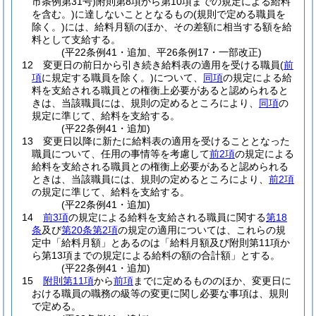
市条例第31号)
附則第8項から第10項までの規定による給料
を含む。)
に達しないこととなるもの
(規則で定める職員を
除く。)
には、給料月額のほか、その差額に相当する額を給
料として支給する。
(平22条例41・追加、平26条例17・一部改正)
12
変更日の前日から引き続き給料表の適用を受ける職員
(
前
項
に規定する職員を除く。)
について、
同項
の規定による給
料を支給される職員との権衡上必要があると認められると
きは、当該職員には、規則の定めるところにより、
同項
の
規定に準じて、給料を支給する。
(平22条例41・追加)
13
変更日以降に新たに給料表の適用を受けることとなった
職員について、任用の事情等を考慮して
前2項
の規定による
給料を支給される職員との権衡上必要があると認められる
ときは、当該職員には、規則の定めるところにより、
前2項
の規定に準じて、給料を支給する。
(平22条例41・追加)
14
前3項
の規定による給料を支給される職員に関する
第18
条
及び
第20条第2項
の規定の適用については、これらの規
定中「給料月額」とあるのは「給料月額及び附則第11項か
ら第13項までの規定による給料の額の合計額」とする。
(平22条例41・追加)
15
附則第11項
から
前項
までに定めるもののほか、変更日に
おける職員の職務の級等の変更に関し必要な事項は、規則
で定める。