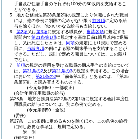
手当及び住居手当のそれぞれ100分の60以内を支給するこ
とができる。
5
地方公務員法第28条第2項の規定により休職にされた職員
には、他の条例に別段の定めがない限り
前各項
に定める給
与を除くほか、他のいかなる給与も支給しない。
6
第2項
又は
第3項
に規定する職員が、
当該各項
に規定する
期間内で
第21条第1項
に規定する基準日前1箇月以内に退職
し、又は死亡したときは、
同項
の規定により規則で定める
日に、
当該各項
の例による額の期末手当を支給することが
できる。
ただし、規則で定める職員については、この限り
でない。
7
前項
の規定の適用を受ける職員の期末手当の支給について
は、
第21条の2
及び
第21条の3
の規定を準用する。
この場合
において、
第21条の2
中「前条第1項」とあるのは、「第25
条第6項」と読み替えるものとする。
(令元条例50・一部改正)
(会計年度任用職員の給与)
第26条
地方公務員法第22条の2第1項に規定する会計年度任
用職員の給与については、別に条例で定める。
(令元条例50・全改)
(委任)
第27条
この条例に定めるものを除くほか、この条例の施行
に関し必要な事項は、規則で定める。
附
則
(施行期日)