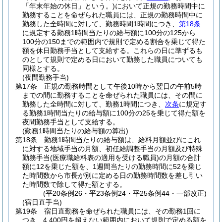
「年末年始の休日」という。)
において正規の勤務時間中に
勤務することを命ぜられた職員には、正規の勤務時間中に
勤務した全時間に対して、勤務時間1時間につき、
第18条
に規定する勤務1時間当たりの給与額に100分の125から
100分の150までの範囲内で規則で定める割合を乗じて得た
額を休日勤務手当として支給する。
これらの日に準ずるも
のとして規則で定める日において勤務した職員についても
同様とする。
(夜間勤務手当)
第17条
正規の勤務時間として午後10時から翌日の午前5時
までの間に勤務することを命ぜられた職員には、その間に
勤務した全時間に対して、勤務1時間につき、
次条
に規定す
る勤務1時間当たりの給与額に100分の25を乗じて得た額を
夜間勤務手当として支給する。
(勤務1時間当たりの給与額の算出)
第18条
勤務1時間当たりの給与額は、給料月額並びにこれ
に対する地域手当の月額、初任給調整手当の月額及び特殊
勤務手当
(医療職給料表の適用を受ける職員)
の月額の合計
額に12を乗じた額を、1週間当たりの勤務時間に52を乗じ
た時間数から市長が別に定める日の勤務時間数を差し引い
た時間数で除して得た額とする。
(平20条例26・平23条例24・平25条例44・一部改正)
(宿日直手当)
第19条
宿日直勤務を命ぜられた職員には、その勤務1回に
つき、4,400円を超えない範囲内において規則で定める額を