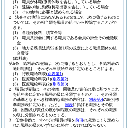
(1)
職員が休職
(療養休暇を含む。)
している場合
(2)
遠隔の地に勤務
(長期出張を含む。)
している場合
(3)
その他特に必要と認められる場合
2
法令その他別に定めがあるもののほか、次に掲げるものに
ついては、その相当額を職員の給与から控除することがで
きる。
(1)
各種保険料、積立金等
(2)
職員共済会に関する職員である会員の掛金その他徴収
金
(3)
地方公務員法第52条第1項の規定による職員団体の組
合費等
(給料表)
第5条
給料表の種類は、次に掲げるとおりとし、各給料表の
適用範囲は、それぞれ当該給料表に定めるところによる。
(1)
行政職給料表
(
別表第1
)
(2)
医療職給料表
(1)
(
別表第2
)
(3)
医療職給料表
(2)
(
別表第3
)
2
職員の職務は、その複雑、困難及び責任の度に基づきこれ
を給料表に定める職務の級に分類するものとし、その分類
の基準となるべき標準的な職務の内容は、
別表第4
の級別標
準職務表に定める。
ただし、
同表
に掲げる職務とその複
雑、困難及び責任の度が同程度の職務は、それぞれの職務
の級に分類されるものとする。
3
任命権者は、すべての職員の職を
前項
の規定により定めら
れた職務の級のいずれかに格付しなければならない。