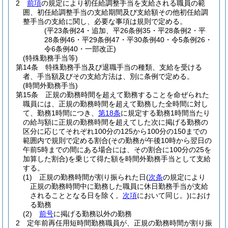
2
前項
の規定により初任給調整手当を支給される職員の範
囲、初任給調整手当の支給期間及び支給額その他初任給調
整手当の支給に関し、必要な事項は規則で定める。
(平23条例24・追加、平26条例35・平28条例2・平
28条例46・平29条例47・平30条例40・令5条例26・
令6条例40・一部改正)
(特殊勤務手当等)
第14条
特殊勤務手当及び退職手当の種類、支給を受ける
者、手当額及びその支給方法は、別に条例で定める。
(時間外勤務手当)
第15条
正規の勤務時間を超えて勤務することを命ぜられた
職員には、正規の勤務時間を超えて勤務した全時間に対し
て、勤務1時間につき、
第18条
に規定する勤務1時間当たり
の給与額に正規の勤務時間を超えてした次に掲げる勤務の
区分に応じてそれぞれ100分の125から100分の150までの
範囲内で規則で定める割合
(その勤務が午後10時から翌日の
午前5時までの間にある場合には、その割合に100分の25を
加算した割合)
を乗じて得た額を時間外勤務手当として支給
する。
(1)
正規の勤務時間が割り振られた日
(
次条
の規定により
正規の勤務時間中に勤務した職員に休日勤務手当が支給
されることとなる日を除く。
次項
において同じ。)
におけ
る勤務
(2)
前号
に掲げる勤務以外の勤務
2
定年前再任用短時間勤務職員が、正規の勤務時間が割り振