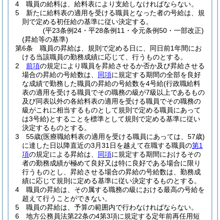
4
職員の給料は、給料表により支給しなければならない。
5
新たに給料表の適用を受ける職員となった者の号給は、規
則で定める初任給の基準に従い決定する。
(平23条例24・平28条例11・令元条例50・一部改正)
(昇給等の基準)
第6条
職員の昇給は、規則で定める日に、同日前1年間にお
ける当該職員の勤務成績に応じて、行うものとする。
2
前項
の規定により職員を昇給させるか否か及び昇給させる
場合の昇給の号給数は、
同項
に規定する期間の全部を良好
な成績で勤務した職員の昇給の号給数を4号給
(行政職給料
表の適用を受ける職員でその職務の級が7級以上であるもの
及び同表以外の各給料表の適用を受ける職員でその職務の
級がこれに相当するものとして規則で定める職員にあって
は3号給)
とすることを標準として規則で定める基準に従い
決定するものとする。
3
55歳
(医療職給料表の適用を受ける職員にあっては、57歳)
に達した日以降直近の3月31日を越えて在職する職員の
第1
項
の規定による昇給は、
同項
に規定する期間におけるその
者の勤務成績が極めて良好又は特に良好である場合に限り
行うものとし、昇給させる場合の昇給の号給数は、勤務成
績に応じて規則に定める基準に従い決定するものとする。
4
職員の昇給は、その属する職務の級における最高の号給を
超えて行うことができない。
5
職員の昇給は、予算の範囲内で行わなければならない。
6
地方公務員法第22条の4第3項に規定する定年前再任用短