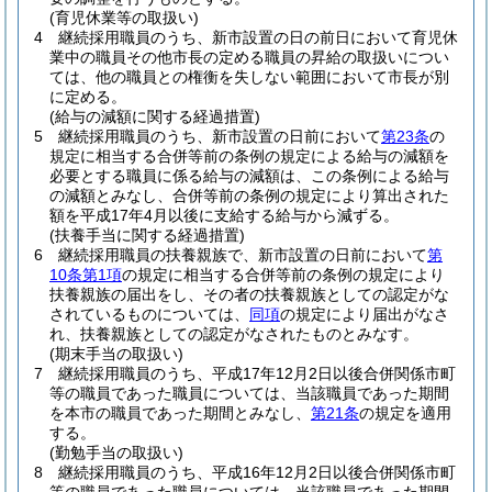
(育児休業等の取扱い)
4
継続採用職員のうち、新市設置の日の前日において育児休
業中の職員その他市長の定める職員の昇給の取扱いについ
ては、他の職員との権衡を失しない範囲において市長が別
に定める。
(給与の減額に関する経過措置)
5
継続採用職員のうち、新市設置の日前において
第23条
の
規定に相当する合併等前の条例の規定による給与の減額を
必要とする職員に係る給与の減額は、この条例による給与
の減額とみなし、合併等前の条例の規定により算出された
額を平成17年4月以後に支給する給与から減ずる。
(扶養手当に関する経過措置)
6
継続採用職員の扶養親族で、新市設置の日前において
第
10条第1項
の規定に相当する合併等前の条例の規定により
扶養親族の届出をし、その者の扶養親族としての認定がな
されているものについては、
同項
の規定により届出がなさ
れ、扶養親族としての認定がなされたものとみなす。
(期末手当の取扱い)
7
継続採用職員のうち、平成17年12月2日以後合併関係市町
等の職員であった職員については、当該職員であった期間
を本市の職員であった期間とみなし、
第21条
の規定を適用
する。
(勤勉手当の取扱い)
8
継続採用職員のうち、平成16年12月2日以後合併関係市町