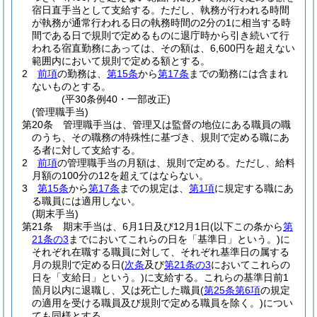
宿日直手当として支給する。
ただし、執務が行われる時間
が執務が通常行われる日の執務時間の2分の1に相当する時
間である日で規則で定めるものに退庁時から引き続いて行
われる宿直勤務にあっては、その額は、6,600円を超えない
範囲内において規則で定める額とする。
2
前項
の勤務は、
第15条
から
第17条
までの勤務には含まれ
ないものとする。
(平30条例40・一部改正)
(管理職手当)
第20条
管理職手当は、管理又は監督の地位にある職員の職
のうち、その職務の特殊性に基づき、規則で定める職にあ
る者に対して支給する。
2
前項
の管理職手当の月額は、規則で定める。
ただし、給料
月額の100分の12を超えてはならない。
3
第15条
から
第17条
までの規定は、
第1項
に規定する職にあ
る職員には適用しない。
(期末手当)
第21条
期末手当は、6月1日及び12月1日
(以下この条から
第
21条の3
までにおいてこれらの日を「基準日」という。)
に
それぞれ在職する職員に対して、それぞれ基準日の属する
月の規則で定める日
(
次条
及び
第21条の3
においてこれらの
日を「支給日」という。)
に支給する。
これらの基準日前1
箇月以内に退職し、又は死亡した職員
(
第25条第6項
の規定
の適用を受ける職員及び規則で定める職員を除く。)
につい
ても同様とする。