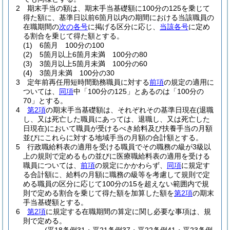
2
期末手当の額は、期末手当基礎額に100分の125を乗じて
得た額に、基準日以前6箇月以内の期間における当該職員の
在職期間の
次の各号
に掲げる区分に応じ、
当該各号
に定め
る割合を乗じて得た額とする。
(1)
6箇月 100分の100
(2)
5箇月以上6箇月未満 100分の80
(3)
3箇月以上5箇月未満 100分の60
(4)
3箇月未満 100分の30
3
定年前再任用短時間勤務職員に対する
前項
の規定の適用に
ついては、
同項
中「100分の125」とあるのは「100分の
70」とする。
4
第2項
の期末手当基礎額は、それぞれその基準日現在
(退職
し、又は死亡した職員にあっては、退職し、又は死亡した
日現在)
において職員が受けるべき給料及び扶養手当の月額
並びにこれらに対する地域手当の月額の合計額とする。
5
行政職給料表の適用を受ける職員でその職務の級が3級以
上の規則で定めるもの並びに医療職給料表の適用を受ける
職員については、
前項
の規定にかかわらず、
同項
に規定す
る合計額に、給料の月額に職務の級等を考慮して規則で定
める職員の区分に応じて100分の15を超えない範囲内で規
則で定める割合を乗じて得た額を加算した額を
第2項
の期末
手当基礎額とする。
6
第2項
に規定する在職期間の算定に関し必要な事項は、規
則で定める。