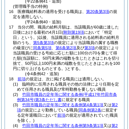
(平22条例41・追加)
(管理職手当の特例)
16
医療職給料表の適用を受ける職員は、
第20条第3項
の規
定を適用しない。
(平24条例40・追加)
17
当分の間、職員の給料月額は、当該職員が60歳に達した
日後における最初の4月1日
(
附則第19項
において「特定
日」という。)
以後、当該職員に適用される給料表の給料月
額のうち、
第5条第3項
の規定により当該職員の属する職務
の級並びに
同条第5項
、
第6条第2項
及び
第3項
の規定により
当該職員の受ける号給に応じた額に100分の70を乗じて得
た額
(当該額に、50円未満の端数を生じたときはこれを切り
捨て、50円以上100円未満の端数を生じたときはこれを100
円に切り上げるものとする。)
とする。
(令4条例42・追加)
18
前項
の規定は、次に掲げる職員には適用しない。
(1)
臨時的に任用される職員その他の法律により任期を定
めて任用される職員及び常時勤務を要しない職員
(2)
竹田市職員の定年等に関する条例
(平成17年竹田市条
例第34号)
第3条ただし書
に規定する職員
(3)
竹田市職員の定年等に関する条例第4条第1項
又は
第2
項
の規定により勤務している職員
(
同条例第2条
に規定す
る定年退職日において
前項
の規定が適用されていた職員
を除く。)
(4)
竹田市職員の定年等に関する条例第9条第1項
又は
第2