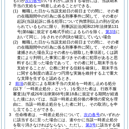
ものが
次の各号
のいずれかに該当する場合には、当該期末
手当の支給を一時差し止めることができる。
(1)
離職した日から当該支給日の前日までの間に、その者
の在職期間中の行為に係る刑事事件に関して、その者が
起訴
(当該起訴に係る犯罪について拘禁刑以上の刑が定め
られているものに限り、刑事訴訟法
(昭和23年法律第131
号)
第6編に規定する略式手続によるものを除く。
第3項
に
おいて同じ。)
をされその判決が確定していない場合
(2)
離職した日から当該支給日の前日までの間に、その者
の在職期間中の行為に係る刑事事件に関して、その者が
逮捕された場合又はその者から聴取した事項若しくは調
査により判明した事実に基づきその者に犯罪があると思
料するに至った場合であって、その者に対し期末手当を
支給することが、公務に対する信頼を確保し、期末手当
に関する制度の適正かつ円滑な実施を維持する上で重大
な支障を生ずると認めるとき。
2
前項
の規定による期末手当の支給を一時差し止める処分
(以下「一時差止処分」という。)
を受けた者は、行政不服
審査法
(平成26年法律第68号)
第18条に規定する期間が経過
した後においては、当該一時差止処分後の事情の変化を理
由に、当該一時差止処分をした者に対し、その取消しを申
し立てることができる。
3
任命権者は、一時差止処分について、
次の各号
のいずれか
に該当するに至った場合には、速やかに当該一時差止処分
を取り消さなければならない。
ただし、
第3号
に該当する場