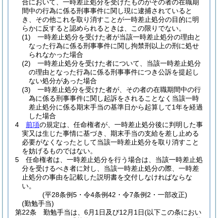
合において、一時差止処分を受けたものがその者の在職期
間中の行為に係る刑事事件に関し現に逮捕されていると
き、その他これを取り消すことが一時差止処分の目的に明
らかに反すると認められるときは、この限りでない。
(1)
一時差止処分を受けた者が当該一時差止処分の理由と
なった行為に係る刑事事件に関し拘禁刑以上の刑に処せ
られなかった場合
(2)
一時差止処分を受けた者について、当該一時差止処分
の理由となった行為に係る刑事事件につき公訴を提起し
ない処分があった場合
(3)
一時差止処分を受けた者が、その者の在職期間中の行
為に係る刑事事件に関し起訴をされることなく当該一時
差止処分に係る期末手当の基準日から起算して1年を経過
した場合
4
前項
の規定は、任命権者が、一時差止処分後に判明した事
実又は生じた事情に基づき、期末手当の支給を差し止める
必要がなくなったとして当該一時差止処分を取り消すこと
を妨げるものではない。
5
任命権者は、一時差止処分を行う場合は、当該一時差止処
分を受けるべき者に対し、当該一時差止処分の際、一時差
止処分の事由を記載した説明書を交付しなければならな
い。
(平28条例5・令4条例42・令7条例2・一部改正)
(勤勉手当)
第22条
勤勉手当は、6月1日及び12月1日
(以下この条におい