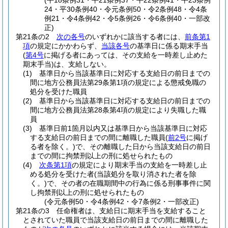
(平18条例31・平21条例37・平22条例41・平23条例
24・平30条例40・令元条例50・令2条例48・令4条
例21・令4条例42・令5条例26・令6条例40・一部改
正)
第21条の2
次の各号
のいずれかに該当する者には、
前条第1
項
の規定にかかわらず、
当該各号
の基準日に係る期末手当
(
第4号
に掲げる者にあっては、その支給を一時差し止めた
期末手当)
は、支給しない。
(1)
基準日から当該基準日に対応する支給日の前日までの
間に地方公務員法第29条第1項の規定による懲戒免職の
処分を受けた職員
(2)
基準日から当該基準日に対応する支給日の前日までの
間に地方公務員法第28条第4項の規定により失職した職
員
(3)
基準日前1箇月以内又は基準日から当該基準日に対応
する支給日の前日までの間に離職した職員
(
前2号
に掲げ
る者を除く。)
で、その離職した日から当該支給日の前日
までの間に拘禁刑以上の刑に処せられたもの
(4)
次条第1項
の規定により期末手当の支給を一時差し止
める処分を受けた者
(当該処分を取り消された者を除
く。)
で、その者の在職期間中の行為に係る刑事事件に関
し拘禁刑以上の刑に処せられたもの
(令元条例50・令4条例42・令7条例2・一部改正)
第21条の3
任命権者は、支給日に期末手当を支給すること
とされていた職員で当該支給日の前日までの間に離職した