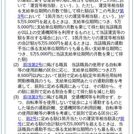
の通勤に要する運賃等の額に相当する額
(以下この項にお
いて「運賃等相当額」という。)
。
ただし、運賃等相当額
を支給単位期間の月数で除して得た額
(以下この号及び
第
3号
において「1箇月当たりの運賃等相当額」という。)
が
5万5,000円を超えるときは、支給単位期間につき、5万
5,000円に支給単位期間の月数を乗じて得た額
(当該職員
が2以上の交通機関等を利用するものとして当該運賃等の
額を算出する場合において、1箇月当たりの運賃等相当額
の合計額が5万5,000円を超えるときは、当該職員の通勤
手当に係る支給単位期間のうち最も長い支給単位期間に
つき、5万5,000円に当該支給単位期間の月数を乗じて得
た額)
(2)
前項第2号
に掲げる職員 当該職員の使用する自転車
等の使用距離の区分に応じ、支給単位期間につき2万
8,500円以内において規則で定める額
(定年前再任用短時
間勤務職員のうち、支給単位期間あたりの通勤回数を考
慮して、規則に定める職員にあっては、その額から、そ
の額に規則で定める割合を乗じて得た額を減じた額)
(3)
前項第3号
に掲げる職員 交通機関等を利用せず、か
つ、自転車等を使用しないで徒歩により通勤するものと
した場合の通勤距離、交通機関等の利用距離、自転車等
の使用距離等の事情を考慮して規則で定める区分に応
じ、
前2号
に定める額
(1箇月当たりの運賃等相当額及び
前
号
に定める額の合計額が5万5,000円を超えるときは、当
該職員の通勤手当に係る支給単位期間のうち最も長い支