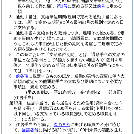
給単位期間につき、5万5,000円に当該支給単位期間の月
数を乗じて得た額)
、
第1号
に定める額又は
前号
に定める
額
3
通勤手当は、支給単位期間
(規則で定める通勤手当にあっ
ては、規則で定める期間)
に係る最初の月の規則で定める日
に支給する。
4
通勤手当を支給される職員につき、離職その他の規則で定
める事由が生じた場合には、当該職員に、支給単位期間の
うちこれらの事由が生じた後の期間を考慮して規則で定め
る額を返納させるものとする。
5
この条において「支給単位期間」とは、通勤手当の支給の
単位となる期間として6箇月を超えない範囲内で1箇月を単
位として規則で定める期間
(自転車等に係る通勤手当にあっ
ては、1箇月)
をいう。
6
前各項
に規定するもののほか、通勤の実情の変更に伴う支
給額の改定その他通勤手当の支給及び返納について必要な
事項は、規則で定める。
(平20条例26・平21条例37・令4条例42・一部改正)
(住居手当)
第13条
住居手当は、自ら居住するため住宅
(貸間を含む。)
を借り受け、月額1万2,000円を超える家賃
(使用料を含む。
以下同じ。)
を支払っている職員
(規則で定める職員を除
く。)
に支給する。
2
住居手当の月額は、
次の各号
に掲げる職員の区分に応じ
て、
当該各号
に掲げる額
(その額に100円未満の端数を生じ