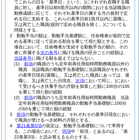
てこれらの日を「基準日」という。)
にそれぞれ在職する職
員に対し、基準日以前6箇月以内の期間における当該職員の
勤務成績に応じて、それぞれ基準日の属する月の規則で定
める日に支給する。
これらの基準日前1箇月以内に退職し、
又は死亡した職員
(規則で定める職員を除く。)
についても
同様とする。
2
勤勉手当の額は、勤勉手当基礎額に、任命権者が規則で定
める基準に従って定める割合を乗じて得た額とする。
この
場合において、任命権者が支給する勤勉手当の額の、その
者に所属する
次の各号
に掲げる職員の区分ごとの総額は、
当該各号
に掲げる額を超えてはならない。
(1)
前項
の職員のうち定年前再任用短時間勤務職員以外の
職員 当該職員の勤勉手当基礎額に当該職員がそれぞれ
の基準日現在
(退職し、又は死亡した職員にあっては、退
職し、又は死亡した日現在。
次項
において同じ。)
におい
て受けるべき扶養手当の月額を加算した額に100分の105
を乗じて得た額の総額
(2)
前項
の職員のうち定年前再任用短時間勤務職員 当該
定年前再任用短時間勤務職員の勤勉手当基礎額に100分
の50を乗じて得た額の総額
3
前項
の勤勉手当基礎額は、それぞれその基準日現在におい
て職員が受けるべき給料の月額とする。
4
第21条第5項
の規定は、勤勉手当基礎額について準用す
る。
この場合において、
同項
中「前項」とあるのは、「第
22条第3項」と読み替えるものとする。