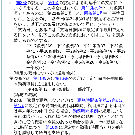
5
前2条
の規定は、
第1項
の規定による勤勉手当の支給につ
いて準用する。
この場合において、
第21条の2
中「前条第1
項」とあるのは「第22条第1項」と、
同条第1号
中「基準日
から」とあるのは「基準日
(第22条第1項に規定する基準日
をいう。以下この条及び次条において同じ。)
から」と、
「支給日」とあるのは「支給日
(同項に規定する規則で定め
る日をいう。以下この条及び次条において同じ。)
」と読み
替えるものとする。
(平17条例269・平19条例30・平21条例37・平22条
例41・平26条例35・平28条例2・平28条例46・平29
条例47・平30条例40・令元条例50・令元条例53・
令4条例33・令4条例42・令5条例26・令6条例40・
一部改正)
(特定の職員についての適用除外)
第22条の2
第10条
及び
第13条
の規定は、定年前再任用短時
間勤務職員には適用しない。
(令4条例42・令7条例5・一部改正)
(給与の減額)
第23条
職員が勤務しないときは、
勤務時間条例第17条の2
第1項
に規定する時間外勤務代休時間、祝日法による休日又
は年末年始の休日である場合、
勤務時間条例
の規定により
有給休暇が与えられた場合その他その勤務しないことにつ
き特に任命権者の承認のあった場合を除き、その勤務しな
い1時間につき、
第18条
に規定する勤務1時間当たりの給与
額を減額して給与を支給する。