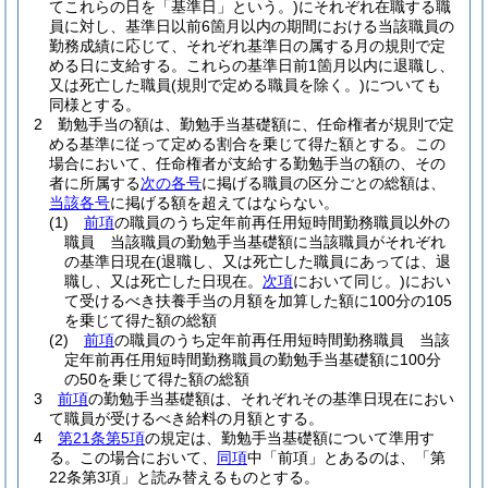
てこれらの日を「基準日」という。)
にそれぞれ在職する職
員に対し、基準日以前6箇月以内の期間における当該職員の
勤務成績に応じて、それぞれ基準日の属する月の規則で定
める日に支給する。
これらの基準日前1箇月以内に退職し、
又は死亡した職員
(規則で定める職員を除く。)
についても
同様とする。
2
勤勉手当の額は、勤勉手当基礎額に、任命権者が規則で定
める基準に従って定める割合を乗じて得た額とする。
この
場合において、任命権者が支給する勤勉手当の額の、その
者に所属する
次の各号
に掲げる職員の区分ごとの総額は、
当該各号
に掲げる額を超えてはならない。
(1)
前項
の職員のうち定年前再任用短時間勤務職員以外の
職員 当該職員の勤勉手当基礎額に当該職員がそれぞれ
の基準日現在
(退職し、又は死亡した職員にあっては、退
職し、又は死亡した日現在。
次項
において同じ。)
におい
て受けるべき扶養手当の月額を加算した額に100分の105
を乗じて得た額の総額
(2)
前項
の職員のうち定年前再任用短時間勤務職員 当該
定年前再任用短時間勤務職員の勤勉手当基礎額に100分
の50を乗じて得た額の総額
3
前項
の勤勉手当基礎額は、それぞれその基準日現在におい
て職員が受けるべき給料の月額とする。
4
第21条第5項
の規定は、勤勉手当基礎額について準用す
る。
この場合において、
同項
中「前項」とあるのは、「第
22条第3項」と読み替えるものとする。