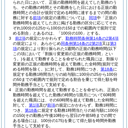
られた日において、正規の勤務時間を超えてした勤務のう
ち、その勤務の時間とその勤務をした日における正規の勤
務時間との合計が規則で定める時間に達するまでの間の勤
務に対する
前項
の規定の適用については、
同項
中「正規の
勤務時間を超えてした次に掲げる勤務の区分に応じてそれ
ぞれ100分の125から100分の150までの範囲内で規則で定
める割合」とあるのは、「100分の100」とする。
3
前2項
の規定にかかわらず、
勤務時間条例第14条の2第4項
の規定により、あらかじめ
同条例第14条の2第2項
又は
第3
項
の規定により割り振られた1週間の正規の勤務時間
(以下
この項において「割振り変更前の正規の勤務時間」とい
う。)
を超えて勤務することを命ぜられた職員には、割振り
変更前の正規の勤務時間を超えて勤務した全時間
(規則で定
める時間を除く。)
に対して、勤務1時間につき、
第18条
に
規定する勤務1時間当たりの給与額に100分の25から100分
の50までの範囲内で規則で定める割合を乗じて得た額を時
間外勤務手当として支給する。
4
正規の勤務時間を超えて勤務することを命ぜられ、正規の
勤務時間を超えてした勤務の時間が1箇月について60時間
を超えた職員には、その60時間を超えて勤務した全時間に
対して、
第1項
及び
前項
の規定にかかわらず、勤務1時間に
つき、
第18条
に規定する勤務1時間当たりの給与額に100分
の150
(その勤務が午後10時から翌日の午前5時までの間で
ある場合には、100分の175)
を乗じて得た額を時間外勤務
手当として支給する。