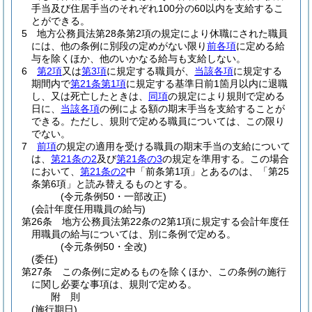
手当及び住居手当のそれぞれ100分の60以内を支給するこ
とができる。
5
地方公務員法第28条第2項の規定により休職にされた職員
には、他の条例に別段の定めがない限り
前各項
に定める給
与を除くほか、他のいかなる給与も支給しない。
6
第2項
又は
第3項
に規定する職員が、
当該各項
に規定する
期間内で
第21条第1項
に規定する基準日前1箇月以内に退職
し、又は死亡したときは、
同項
の規定により規則で定める
日に、
当該各項
の例による額の期末手当を支給することが
できる。
ただし、規則で定める職員については、この限り
でない。
7
前項
の規定の適用を受ける職員の期末手当の支給について
は、
第21条の2
及び
第21条の3
の規定を準用する。
この場合
において、
第21条の2
中「前条第1項」とあるのは、「第25
条第6項」と読み替えるものとする。
(令元条例50・一部改正)
(会計年度任用職員の給与)
第26条
地方公務員法第22条の2第1項に規定する会計年度任
用職員の給与については、別に条例で定める。
(令元条例50・全改)
(委任)
第27条
この条例に定めるものを除くほか、この条例の施行
に関し必要な事項は、規則で定める。
附
則
(施行期日)