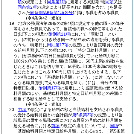
項
の規定により
同条第1項
に規定する異動期間
(
同項
又は
同条第2項
の規定により延長された期間を含む。)
を延長
された
同条例第6条第1項各号
に掲げる職を占める職員
(令4条例42・追加)
19
地方公務員法第28条の2第4項に規定する他の職への降任
等をされた職員であって、当該他の職への降任等をされた
日
(以下この項及び
附則第21項
において「異動日」とい
う。)
の前日から引き続き同一の給料表の適用を受ける職員
のうち、特定日に
附則第17項
の規定により当該職員の受け
る給料月額
(以下この項において「特定日給料月額」とい
う。)
が異動日の前日に当該職員が受けていた給料月額に
100分の70を乗じて得た額
(当該額に、50円未満の端数を生
じたときはこれを切り捨て、50円以上100円未満の端数を
生じたときはこれを100円に切り上げるものとする。以下
この項において「基礎給料月額」という。)
に達しないこと
となる職員
(規則で定める職員を除く。)
には、当分の間、
特定日以後、
附則第17項
の規定により当該職員の受ける給
料月額のほか、基礎給料月額と特定日給料月額との差額に
相当する額を給料として支給する。
(令4条例42・追加)
20
前項
の規定による給料の額と当該給料を支給される職員
の受ける給料月額との合計額が
第5条第3項
の規定により当
該職員の属する職務の級における最高の号給の給料月額を
超える場合における
前項
の規定の適用については、
同項
中
「基礎給料月額と特定日給料月額」とあるのは、「第5条第