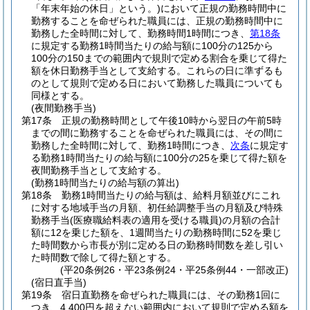
「年末年始の休日」という。)
において正規の勤務時間中に
勤務することを命ぜられた職員には、正規の勤務時間中に
勤務した全時間に対して、勤務時間1時間につき、
第18条
に規定する勤務1時間当たりの給与額に100分の125から
100分の150までの範囲内で規則で定める割合を乗じて得た
額を休日勤務手当として支給する。
これらの日に準ずるも
のとして規則で定める日において勤務した職員についても
同様とする。
(夜間勤務手当)
第17条
正規の勤務時間として午後10時から翌日の午前5時
までの間に勤務することを命ぜられた職員には、その間に
勤務した全時間に対して、勤務1時間につき、
次条
に規定す
る勤務1時間当たりの給与額に100分の25を乗じて得た額を
夜間勤務手当として支給する。
(勤務1時間当たりの給与額の算出)
第18条
勤務1時間当たりの給与額は、給料月額並びにこれ
に対する地域手当の月額、初任給調整手当の月額及び特殊
勤務手当
(医療職給料表の適用を受ける職員)
の月額の合計
額に12を乗じた額を、1週間当たりの勤務時間に52を乗じ
た時間数から市長が別に定める日の勤務時間数を差し引い
た時間数で除して得た額とする。
(平20条例26・平23条例24・平25条例44・一部改正)
(宿日直手当)
第19条
宿日直勤務を命ぜられた職員には、その勤務1回に
つき、4,400円を超えない範囲内において規則で定める額を