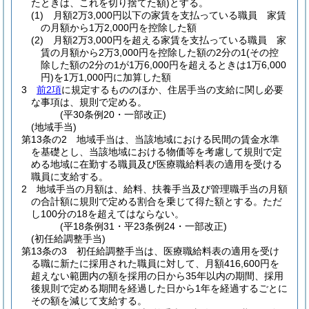
たときは、これを切り捨てた額)
とする。
(1)
月額2万3,000円以下の家賃を支払っている職員 家賃
の月額から1万2,000円を控除した額
(2)
月額2万3,000円を超える家賃を支払っている職員 家
賃の月額から2万3,000円を控除した額の2分の1
(その控
除した額の2分の1が1万6,000円を超えるときは1万6,000
円)
を1万1,000円に加算した額
3
前2項
に規定するもののほか、住居手当の支給に関し必要
な事項は、規則で定める。
(平30条例20・一部改正)
(地域手当)
第13条の2
地域手当は、当該地域における民間の賃金水準
を基礎とし、当該地域における物価等を考慮して規則で定
める地域に在勤する職員及び医療職給料表の適用を受ける
職員に支給する。
2
地域手当の月額は、給料、扶養手当及び管理職手当の月額
の合計額に規則で定める割合を乗じて得た額とする。
ただ
し100分の18を超えてはならない。
(平18条例31・平23条例24・一部改正)
(初任給調整手当)
第13条の3
初任給調整手当は、医療職給料表の適用を受け
る職に新たに採用された職員に対して、月額416,600円を
超えない範囲内の額を採用の日から35年以内の期間、採用
後規則で定める期間を経過した日から1年を経過するごとに
その額を減じて支給する。