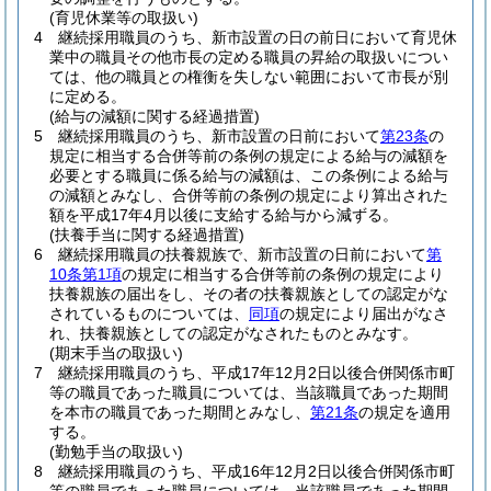
(育児休業等の取扱い)
4
継続採用職員のうち、新市設置の日の前日において育児休
業中の職員その他市長の定める職員の昇給の取扱いについ
ては、他の職員との権衡を失しない範囲において市長が別
に定める。
(給与の減額に関する経過措置)
5
継続採用職員のうち、新市設置の日前において
第23条
の
規定に相当する合併等前の条例の規定による給与の減額を
必要とする職員に係る給与の減額は、この条例による給与
の減額とみなし、合併等前の条例の規定により算出された
額を平成17年4月以後に支給する給与から減ずる。
(扶養手当に関する経過措置)
6
継続採用職員の扶養親族で、新市設置の日前において
第
10条第1項
の規定に相当する合併等前の条例の規定により
扶養親族の届出をし、その者の扶養親族としての認定がな
されているものについては、
同項
の規定により届出がなさ
れ、扶養親族としての認定がなされたものとみなす。
(期末手当の取扱い)
7
継続採用職員のうち、平成17年12月2日以後合併関係市町
等の職員であった職員については、当該職員であった期間
を本市の職員であった期間とみなし、
第21条
の規定を適用
する。
(勤勉手当の取扱い)
8
継続採用職員のうち、平成16年12月2日以後合併関係市町