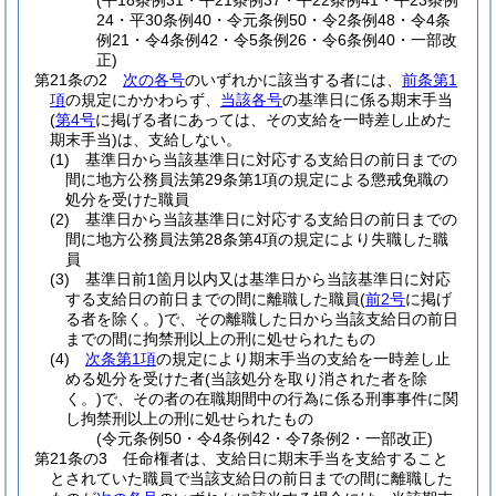
(平18条例31・平21条例37・平22条例41・平23条例
24・平30条例40・令元条例50・令2条例48・令4条
例21・令4条例42・令5条例26・令6条例40・一部改
正)
第21条の2
次の各号
のいずれかに該当する者には、
前条第1
項
の規定にかかわらず、
当該各号
の基準日に係る期末手当
(
第4号
に掲げる者にあっては、その支給を一時差し止めた
期末手当)
は、支給しない。
(1)
基準日から当該基準日に対応する支給日の前日までの
間に地方公務員法第29条第1項の規定による懲戒免職の
処分を受けた職員
(2)
基準日から当該基準日に対応する支給日の前日までの
間に地方公務員法第28条第4項の規定により失職した職
員
(3)
基準日前1箇月以内又は基準日から当該基準日に対応
する支給日の前日までの間に離職した職員
(
前2号
に掲げ
る者を除く。)
で、その離職した日から当該支給日の前日
までの間に拘禁刑以上の刑に処せられたもの
(4)
次条第1項
の規定により期末手当の支給を一時差し止
める処分を受けた者
(当該処分を取り消された者を除
く。)
で、その者の在職期間中の行為に係る刑事事件に関
し拘禁刑以上の刑に処せられたもの
(令元条例50・令4条例42・令7条例2・一部改正)
第21条の3
任命権者は、支給日に期末手当を支給すること
とされていた職員で当該支給日の前日までの間に離職した