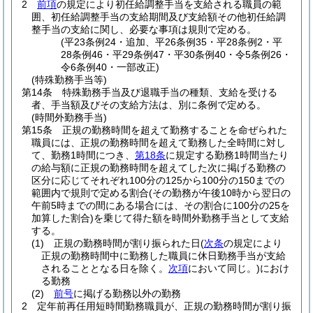
2
前項
の規定により初任給調整手当を支給される職員の範
囲、初任給調整手当の支給期間及び支給額その他初任給調
整手当の支給に関し、必要な事項は規則で定める。
(平23条例24・追加、平26条例35・平28条例2・平
28条例46・平29条例47・平30条例40・令5条例26・
令6条例40・一部改正)
(特殊勤務手当等)
第14条
特殊勤務手当及び退職手当の種類、支給を受ける
者、手当額及びその支給方法は、別に条例で定める。
(時間外勤務手当)
第15条
正規の勤務時間を超えて勤務することを命ぜられた
職員には、正規の勤務時間を超えて勤務した全時間に対し
て、勤務1時間につき、
第18条
に規定する勤務1時間当たり
の給与額に正規の勤務時間を超えてした次に掲げる勤務の
区分に応じてそれぞれ100分の125から100分の150までの
範囲内で規則で定める割合
(その勤務が午後10時から翌日の
午前5時までの間にある場合には、その割合に100分の25を
加算した割合)
を乗じて得た額を時間外勤務手当として支給
する。
(1)
正規の勤務時間が割り振られた日
(
次条
の規定により
正規の勤務時間中に勤務した職員に休日勤務手当が支給
されることとなる日を除く。
次項
において同じ。)
におけ
る勤務
(2)
前号
に掲げる勤務以外の勤務
2
定年前再任用短時間勤務職員が、正規の勤務時間が割り振