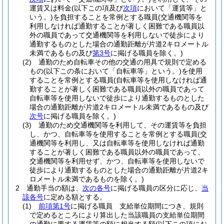
運賃又は料金
(以下この項及び
次項
において「運賃等」と
いう。)
を負担することを常例とする職員
(交通機関等を
利用しなければ通勤することが著しく困難である職員以
外の職員であって交通機関等を利用しないで徒歩により
通勤するものとした場合の通勤距離が片道2キロメートル
未満であるもの及び
第3号
に掲げる職員を除く。)
(2)
通勤のため自転車その他の交通の用具で規則で定める
もの
(以下この条において「自転車等」という。)
を使用
することを常例とする職員
(自転車等を使用しなければ通
勤することが著しく困難である職員以外の職員であって
自転車等を使用しないで徒歩により通勤するものとした
場合の通勤距離が片道2キロメートル未満であるもの及び
次号
に掲げる職員を除く。)
(3)
通勤のため交通機関等を利用して、その運賃等を負担
し、かつ、自転車等を使用することを常例とする職員
(交
通機関等を利用し、又は自転車等を使用しなければ通勤
することが著しく困難である職員以外の職員であって、
交通機関等を利用せず、かつ、自転車等を使用しないで
徒歩により通勤するものとした場合の通勤距離が片道2キ
ロメートル未満であるものを除く。)
2
通勤手当の額は、
次の各号
に掲げる職員の区分に応じ、
当
該各号
に定める額とする。
(1)
前項第1号
に掲げる職員 支給単位期間につき、規則
で定めるところにより算出した当該職員の支給単位期間