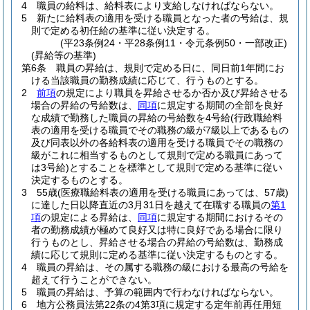
4
職員の給料は、給料表により支給しなければならない。
5
新たに給料表の適用を受ける職員となった者の号給は、規
則で定める初任給の基準に従い決定する。
(平23条例24・平28条例11・令元条例50・一部改正)
(昇給等の基準)
第6条
職員の昇給は、規則で定める日に、同日前1年間にお
ける当該職員の勤務成績に応じて、行うものとする。
2
前項
の規定により職員を昇給させるか否か及び昇給させる
場合の昇給の号給数は、
同項
に規定する期間の全部を良好
な成績で勤務した職員の昇給の号給数を4号給
(行政職給料
表の適用を受ける職員でその職務の級が7級以上であるもの
及び同表以外の各給料表の適用を受ける職員でその職務の
級がこれに相当するものとして規則で定める職員にあって
は3号給)
とすることを標準として規則で定める基準に従い
決定するものとする。
3
55歳
(医療職給料表の適用を受ける職員にあっては、57歳)
に達した日以降直近の3月31日を越えて在職する職員の
第1
項
の規定による昇給は、
同項
に規定する期間におけるその
者の勤務成績が極めて良好又は特に良好である場合に限り
行うものとし、昇給させる場合の昇給の号給数は、勤務成
績に応じて規則に定める基準に従い決定するものとする。
4
職員の昇給は、その属する職務の級における最高の号給を
超えて行うことができない。
5
職員の昇給は、予算の範囲内で行わなければならない。
6
地方公務員法第22条の4第3項に規定する定年前再任用短