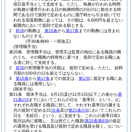
宿日直手当として支給する。
ただし、執務が行われる時間
が執務が通常行われる日の執務時間の2分の1に相当する時
間である日で規則で定めるものに退庁時から引き続いて行
われる宿直勤務にあっては、その額は、6,600円を超えない
範囲内において規則で定める額とする。
2
前項
の勤務は、
第15条
から
第17条
までの勤務には含まれ
ないものとする。
(平30条例40・一部改正)
(管理職手当)
第20条
管理職手当は、管理又は監督の地位にある職員の職
のうち、その職務の特殊性に基づき、規則で定める職にあ
る者に対して支給する。
2
前項
の管理職手当の月額は、規則で定める。
ただし、給料
月額の100分の12を超えてはならない。
3
第15条
から
第17条
までの規定は、
第1項
に規定する職にあ
る職員には適用しない。
(期末手当)
第21条
期末手当は、6月1日及び12月1日
(以下この条から
第
21条の3
までにおいてこれらの日を「基準日」という。)
に
それぞれ在職する職員に対して、それぞれ基準日の属する
月の規則で定める日
(
次条
及び
第21条の3
においてこれらの
日を「支給日」という。)
に支給する。
これらの基準日前1
箇月以内に退職し、又は死亡した職員
(
第25条第6項
の規定
の適用を受ける職員及び規則で定める職員を除く。)
につい
ても同様とする。