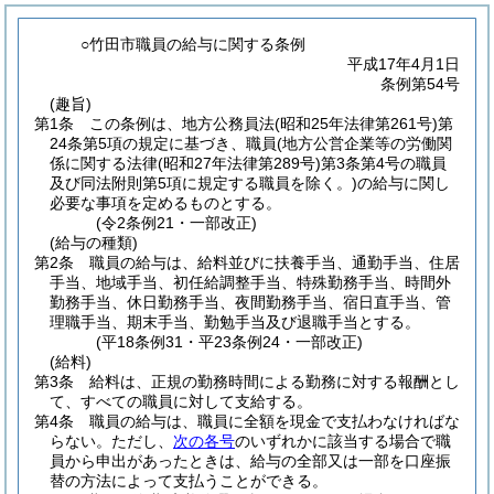
○竹田市職員の給与に関する条例
平成17年4月1日
条例第54号
(趣旨)
第1条
この条例は、地方公務員法
(昭和25年法律第261号)
第
24条第5項の規定に基づき、職員
(地方公営企業等の労働関
係に関する法律
(昭和27年法律第289号)
第3条第4号の職員
及び同法附則第5項に規定する職員を除く。)
の給与に関し
必要な事項を定めるものとする。
(令2条例21・一部改正)
(給与の種類)
第2条
職員の給与は、給料並びに扶養手当、通勤手当、住居
手当、地域手当、初任給調整手当、特殊勤務手当、時間外
勤務手当、休日勤務手当、夜間勤務手当、宿日直手当、管
理職手当、期末手当、勤勉手当及び退職手当とする。
(平18条例31・平23条例24・一部改正)
(給料)
第3条
給料は、正規の勤務時間による勤務に対する報酬とし
て、すべての職員に対して支給する。
第4条
職員の給与は、職員に全額を現金で支払わなければな
らない。
ただし、
次の各号
のいずれかに該当する場合で職
員から申出があったときは、給与の全部又は一部を口座振
替の方法によって支払うことができる。