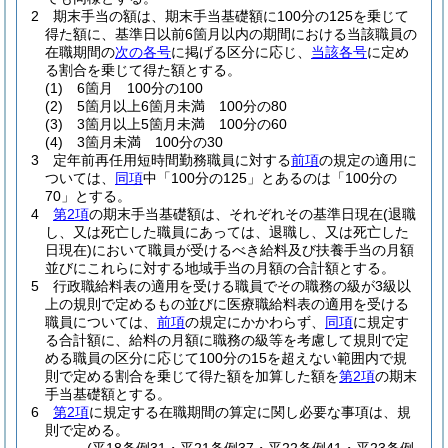
2
期末手当の額は、期末手当基礎額に100分の125を乗じて
得た額に、基準日以前6箇月以内の期間における当該職員の
在職期間の
次の各号
に掲げる区分に応じ、
当該各号
に定め
る割合を乗じて得た額とする。
(1)
6箇月 100分の100
(2)
5箇月以上6箇月未満 100分の80
(3)
3箇月以上5箇月未満 100分の60
(4)
3箇月未満 100分の30
3
定年前再任用短時間勤務職員に対する
前項
の規定の適用に
ついては、
同項
中「100分の125」とあるのは「100分の
70」とする。
4
第2項
の期末手当基礎額は、それぞれその基準日現在
(退職
し、又は死亡した職員にあっては、退職し、又は死亡した
日現在)
において職員が受けるべき給料及び扶養手当の月額
並びにこれらに対する地域手当の月額の合計額とする。
5
行政職給料表の適用を受ける職員でその職務の級が3級以
上の規則で定めるもの並びに医療職給料表の適用を受ける
職員については、
前項
の規定にかかわらず、
同項
に規定す
る合計額に、給料の月額に職務の級等を考慮して規則で定
める職員の区分に応じて100分の15を超えない範囲内で規
則で定める割合を乗じて得た額を加算した額を
第2項
の期末
手当基礎額とする。
6
第2項
に規定する在職期間の算定に関し必要な事項は、規
則で定める。