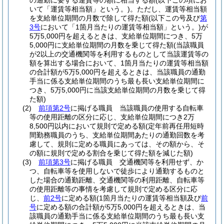
の通勤に要する運賃等の額に相当する額
(以下この項にお
いて「運賃等相当額」という。)
。
ただし、運賃等相当額
を支給単位期間の月数で除して得た額
(以下この号及び
第
3号
において「1箇月当たりの運賃等相当額」という。)
が
5万5,000円を超えるときは、支給単位期間につき、5万
5,000円に支給単位期間の月数を乗じて得た額
(当該職員
が2以上の交通機関等を利用するものとして当該運賃等の
額を算出する場合において、1箇月当たりの運賃等相当額
の合計額が5万5,000円を超えるときは、当該職員の通勤
手当に係る支給単位期間のうち最も長い支給単位期間に
つき、5万5,000円に当該支給単位期間の月数を乗じて得
た額)
(2)
前項第2号
に掲げる職員 当該職員の使用する自転車
等の使用距離の区分に応じ、支給単位期間につき2万
8,500円以内において規則で定める額
(定年前再任用短時
間勤務職員のうち、支給単位期間あたりの通勤回数を考
慮して、規則に定める職員にあっては、その額から、そ
の額に規則で定める割合を乗じて得た額を減じた額)
(3)
前項第3号
に掲げる職員 交通機関等を利用せず、か
つ、自転車等を使用しないで徒歩により通勤するものと
した場合の通勤距離、交通機関等の利用距離、自転車等
の使用距離等の事情を考慮して規則で定める区分に応
じ、
前2号
に定める額
(1箇月当たりの運賃等相当額及び
前
号
に定める額の合計額が5万5,000円を超えるときは、当
該職員の通勤手当に係る支給単位期間のうち最も長い支