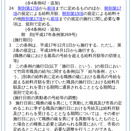
(令4条例42・追加)
24
附則第17項
から
前項
までに定めるもののほか、
附則第17
項
の規定による給料月額、
附則第19項
の規定による給料そ
の他
附則第17項
から
前項
までの規定の施行に関し必要な事
項は、規則で定める。
(令4条例42・追加)
附
則
(平成17年
条例第269号)
(施行期日)
1
この条例は、平成17年12月1日から施行する。
ただし、第
2条の規定は、平成18年4月1日から施行する。
(職務の級における最高の号給を超える給料月額等の切替え
等)
2
この条例の施行日
(以下「施行日」という。)
の前日におい
て竹田市職員の給与に関する条例
(以下「給与条例」とい
う。)
別表の給料表に定める職務の級における最高の号給を
超える給料月額を受けていた職員の施行日における給料月
額及びこれを受ける期間に通算されることとなる期間は、
規則で定める。
(施行日前の異動者の号給等の調整)
3
施行日前に職務の級を異にして異動した職員及び市長の定
めるこれに準ずる職員の施行日における号給又は給料月額
及びこれらを受けることとなる期間については、その者が
施行日において職務の級を異にする異動等をしたものとし
た場合との権衡上必要と認められる限度において、市長の
定めるところにより、必要な調整を行うことができる。