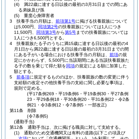
(4)
満22歳に達する日以後の最初の3月31日までの間にあ
る弟妹及び孫
(5)
重度心身障害者
3
扶養手当の月額は、
前項第1号
に掲げる扶養親族について
は5,000円、
同項第2号
の扶養親族については1人につき
11,500円、
同項第3号
から
第5号
までの扶養親族については
1人につき6,500円とする。
4
扶養親族たる子のうちに満15歳に達する日以後の最初の4
月1日から満22歳に達する日以後の最初の3月31日までの間
にある子がいる場合における扶養手当の月額は、
前項
の規
定にかかわらず、5,500円に当該期間にある当該扶養親族た
る子の数を乗じて得た額を
同項
の規定による額に加算した
額とする。
5
前各項
に規定するもののほか、扶養親族の数の変更に伴う
支給額の改定その他扶養手当の支給に関し必要な事項は、
規則で定める。
(平17条例269・平19条例6・平19条例30・平27条例
23・平29条例18・平30条例20・平31条例22・令2条
例21・令3条例12・令7条例5・一部改正)
第11条
削除
(令7条例5)
(通勤手当)
第12条
通勤手当は、次に掲げる職員に対して支給する。
(1)
通勤のため交通機関又は有料の道路
(以下この項及び
次項
において「交通機関等」という。)
を利用して、その