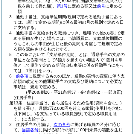
給単位期間につき、5万5,000円に当該支給単位期間の月
数を乗じて得た額)
、
第1号
に定める額又は
前号
に定める
額
3
通勤手当は、支給単位期間
(規則で定める通勤手当にあっ
ては、規則で定める期間)
に係る最初の月の規則で定める日
に支給する。
4
通勤手当を支給される職員につき、離職その他の規則で定
める事由が生じた場合には、当該職員に、支給単位期間の
うちこれらの事由が生じた後の期間を考慮して規則で定め
る額を返納させるものとする。
5
この条において「支給単位期間」とは、通勤手当の支給の
単位となる期間として6箇月を超えない範囲内で1箇月を単
位として規則で定める期間
(自転車等に係る通勤手当にあっ
ては、1箇月)
をいう。
6
前各項
に規定するもののほか、通勤の実情の変更に伴う支
給額の改定その他通勤手当の支給及び返納について必要な
事項は、規則で定める。
(平20条例26・平21条例37・令4条例42・一部改正)
(住居手当)
第13条
住居手当は、自ら居住するため住宅
(貸間を含む。)
を借り受け、月額1万2,000円を超える家賃
(使用料を含む。
以下同じ。)
を支払っている職員
(規則で定める職員を除
く。)
に支給する。
2
住居手当の月額は、
次の各号
に掲げる職員の区分に応じ
て、
当該各号
に掲げる額
(その額に100円未満の端数を生じ