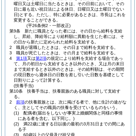
曜日又は土曜日に当たるときは、その日前において、その
日に最も近い祝日法による休日、日曜日又は土曜日でない
日)
とする。
ただし、特に必要があるときは、市長はこれを
変更することができる。
(平26条例2・一部改正)
第9条
新たに職員となった者には、その日から給料を支給
し、昇給、降給等により給料額に異動を生じた者には、そ
の日から新たに定められた給料を支給する。
2
職員が退職したときは、その日まで給料を支給する。
3
職員が死亡したときは、その月まで給料を支給する。
4
第1項
又は
第2項
の規定により給料を支給する場合であっ
て、月の初日から支給するとき以外のとき、又は月の末日
まで支給するとき以外のときは、その給料額は、その期間
の現日数から週休日の日数を差し引いた日数を基礎として
日割りによって計算する。
(扶養手当)
第10条
扶養手当は、扶養親族のある職員に対して支給す
る。
2
前項
の扶養親族とは、次に掲げる者で、他に生計の途がな
く、主としてその職員の扶養を受けているものをいう。
(1)
配偶者
(届出をしないが事実上婚姻関係と同様の事情
にある者を含む。以下同じ。)
(2)
満22歳に達する日以後の最初の3月31日までの間にあ
る子
(3)
60歳以上の父母及び祖父母