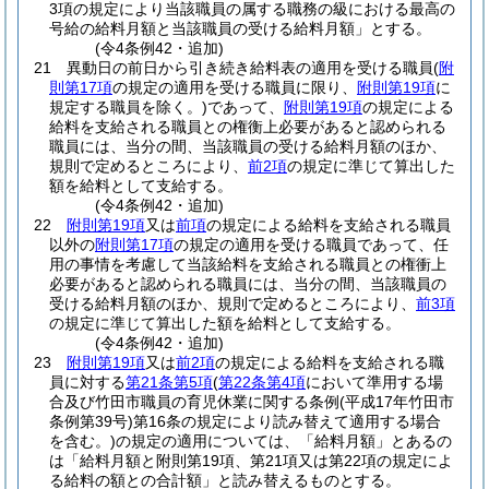
3項の規定により当該職員の属する職務の級における最高の
号給の給料月額と当該職員の受ける給料月額」とする。
(令4条例42・追加)
21
異動日の前日から引き続き給料表の適用を受ける職員
(
附
則第17項
の規定の適用を受ける職員に限り、
附則第19項
に
規定する職員を除く。)
であって、
附則第19項
の規定による
給料を支給される職員との権衡上必要があると認められる
職員には、当分の間、当該職員の受ける給料月額のほか、
規則で定めるところにより、
前2項
の規定に準じて算出した
額を給料として支給する。
(令4条例42・追加)
22
附則第19項
又は
前項
の規定による給料を支給される職員
以外の
附則第17項
の規定の適用を受ける職員であって、任
用の事情を考慮して当該給料を支給される職員との権衝上
必要があると認められる職員には、当分の間、当該職員の
受ける給料月額のほか、規則で定めるところにより、
前3項
の規定に準じて算出した額を給料として支給する。
(令4条例42・追加)
23
附則第19項
又は
前2項
の規定による給料を支給される職
員に対する
第21条第5項
(
第22条第4項
において準用する場
合及び竹田市職員の育児休業に関する条例
(平成17年竹田市
条例第39号)
第16条の規定により読み替えて適用する場合
を含む。)
の規定の適用については、「給料月額」とあるの
は「給料月額と附則第19項、第21項又は第22項の規定によ
る給料の額との合計額」と読み替えるものとする。