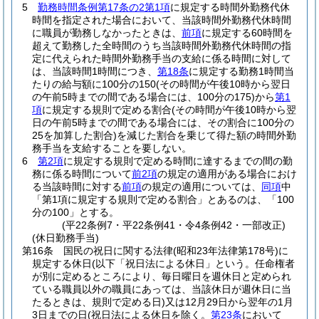
5
勤務時間条例第17条の2第1項
に規定する時間外勤務代休
時間を指定された場合において、当該時間外勤務代休時間
に職員が勤務しなかったときは、
前項
に規定する60時間を
超えて勤務した全時間のうち当該時間外勤務代休時間の指
定に代えられた時間外勤務手当の支給に係る時間に対して
は、当該時間1時間につき、
第18条
に規定する勤務1時間当
たりの給与額に100分の150
(その時間が午後10時から翌日
の午前5時までの間である場合には、100分の175)
から
第1
項
に規定する規則で定める割合
(その時間が午後10時から翌
日の午前5時までの間である場合には、その割合に100分の
25を加算した割合)
を減じた割合を乗じて得た額の時間外勤
務手当を支給することを要しない。
6
第2項
に規定する規則で定める時間に達するまでの間の勤
務に係る時間について
前2項
の規定の適用がある場合におけ
る当該時間に対する
前項
の規定の適用については、
同項
中
「第1項に規定する規則で定める割合」とあるのは、「100
分の100」とする。
(平22条例7・平22条例41・令4条例42・一部改正)
(休日勤務手当)
第16条
国民の祝日に関する法律
(昭和23年法律第178号)
に
規定する休日
(以下「祝日法による休日」という。任命権者
が別に定めるところにより、毎日曜日を週休日と定められ
ている職員以外の職員にあっては、当該休日が週休日に当
たるときは、規則で定める日)
又は12月29日から翌年の1月
3日までの日
(祝日法による休日を除く。
第23条
において