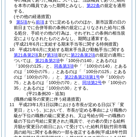
等の職員であった職員については、当該職員であった期間
を本市の職員であった期間とみなし、
第22条
の規定を適用
する。
(その他の経過措置)
9
第5項
から
前項
までに定めるもののほか、新市設置の日の
前日までに合併等前の条例の規定によりなされた給与に係
る処分、手続その他の行為は、それぞれこの条例の相当規
定によりなされたものとみなし、期間は通算する。
(平成21年6月に支給する期末手当等に関する特例措置)
10
平成21年6月に支給する期末手当及び勤勉手当に関する
第21条第2項
及び
第3項
並びに
第22条第2項
の規定の適用に
ついては、
第21条第2項
中「100分の140」とあるのは
「100分の125」と、
同条第3項
中「「100分の140」とある
のは「100分の75」」とあるのは「「100分の125」とある
のは「100分の70」」と、
第22条第2項第1号
中「100分の
75」とあるのは「100分の70」と、
同項第2号
中「100分の
35」とあるのは「100分の30」とする。
(平21条例20・追加)
(職務の級等の変更に伴う経過措置)
11
平成23年1月1日以降における市長が定める日
(以下「変
更日」という。)
において、市長が定める事由により職務の
級が下位の職務の級に変更され、又は号給が同一の職務の
級の下位の号給に変更された職員で、その者の受ける給料
月額が変更日の前日において受けていた給料月額
(竹田市職
員の給与に関する条例の一部を改正する条例
(平成18年竹田