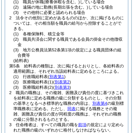
(1)
職員が休職
(療養休暇を含む。)
している場合
(2)
遠隔の地に勤務
(長期出張を含む。)
している場合
(3)
その他特に必要と認められる場合
2
法令その他別に定めがあるもののほか、次に掲げるものに
ついては、その相当額を職員の給与から控除することがで
きる。
(1)
各種保険料、積立金等
(2)
職員共済会に関する職員である会員の掛金その他徴収
金
(3)
地方公務員法第52条第1項の規定による職員団体の組
合費等
(給料表)
第5条
給料表の種類は、次に掲げるとおりとし、各給料表の
適用範囲は、それぞれ当該給料表に定めるところによる。
(1)
行政職給料表
(
別表第1
)
(2)
医療職給料表
(1)
(
別表第2
)
(3)
医療職給料表
(2)
(
別表第3
)
2
職員の職務は、その複雑、困難及び責任の度に基づきこれ
を給料表に定める職務の級に分類するものとし、その分類
の基準となるべき標準的な職務の内容は、
別表第4
の級別標
準職務表に定める。
ただし、
同表
に掲げる職務とその複
雑、困難及び責任の度が同程度の職務は、それぞれの職務
の級に分類されるものとする。
3
任命権者は、すべての職員の職を
前項
の規定により定めら
れた職務の級のいずれかに格付しなければならない。