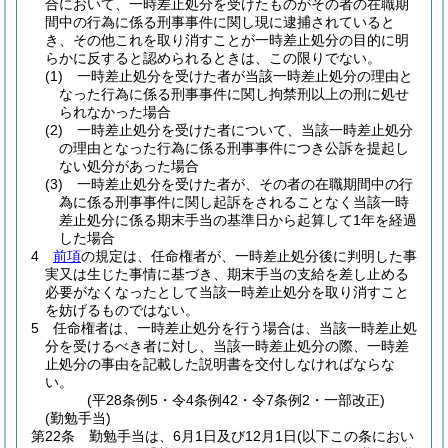
合において、一時差止処分を受けたものがその者の在職期
間中の行為に係る刑事事件に関し現に逮捕されていると
き、その他これを取り消すことが一時差止処分の目的に明
らかに反すると認められるときは、この限りでない。
(1)
一時差止処分を受けた者が当該一時差止処分の理由と
なった行為に係る刑事事件に関し拘禁刑以上の刑に処せ
られなかった場合
(2)
一時差止処分を受けた者について、当該一時差止処分
の理由となった行為に係る刑事事件につき公訴を提起し
ない処分があった場合
(3)
一時差止処分を受けた者が、その者の在職期間中の行
為に係る刑事事件に関し起訴をされることなく当該一時
差止処分に係る期末手当の基準日から起算して1年を経過
した場合
4
前項
の規定は、任命権者が、一時差止処分後に判明した事
実又は生じた事情に基づき、期末手当の支給を差し止める
必要がなくなったとして当該一時差止処分を取り消すこと
を妨げるものではない。
5
任命権者は、一時差止処分を行う場合は、当該一時差止処
分を受けるべき者に対し、当該一時差止処分の際、一時差
止処分の事由を記載した説明書を交付しなければならな
い。
(平28条例5・令4条例42・令7条例2・一部改正)
(勤勉手当)
第22条
勤勉手当は、6月1日及び12月1日
(以下この条におい