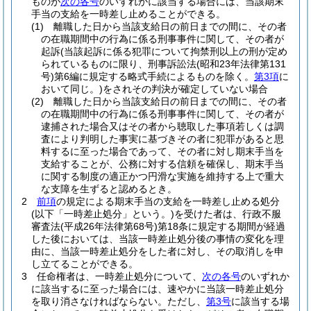
ものが
次の各号
のいずれかに該当する場合には、当該期末
手当の支給を一時差し止めることができる。
(1)
離職した日から当該支給日の前日までの間に、その者
の在職期間中の行為に係る刑事事件に関して、その者が
起訴
(当該起訴に係る犯罪について拘禁刑以上の刑が定め
られているものに限り、刑事訴訟法
(昭和23年法律第131
号)
第6編に規定する略式手続によるものを除く。
第3項
に
おいて同じ。)
をされその判決が確定していない場合
(2)
離職した日から当該支給日の前日までの間に、その者
の在職期間中の行為に係る刑事事件に関して、その者が
逮捕された場合又はその者から聴取した事項若しくは調
査により判明した事実に基づきその者に犯罪があると思
料するに至った場合であって、その者に対し期末手当を
支給することが、公務に対する信頼を確保し、期末手当
に関する制度の適正かつ円滑な実施を維持する上で重大
な支障を生ずると認めるとき。
2
前項
の規定による期末手当の支給を一時差し止める処分
(以下「一時差止処分」という。)
を受けた者は、行政不服
審査法
(平成26年法律第68号)
第18条に規定する期間が経過
した後においては、当該一時差止処分後の事情の変化を理
由に、当該一時差止処分をした者に対し、その取消しを申
し立てることができる。
3
任命権者は、一時差止処分について、
次の各号
のいずれか
に該当するに至った場合には、速やかに当該一時差止処分
を取り消さなければならない。
ただし、
第3号
に該当する場