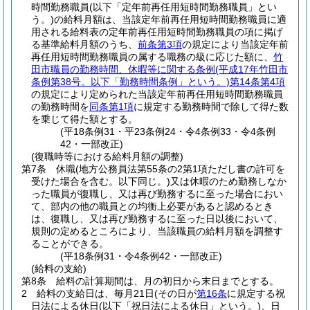
時間勤務職員
(以下「定年前再任用短時間勤務職員」とい
う。)
の給料月額は、当該定年前再任用短時間勤務職員に適
用される給料表の定年前再任用短時間勤務職員の項に掲げ
る基準給料月額のうち、
前条第3項
の規定により当該定年前
再任用短時間勤務職員の属する職務の級に応じた額に、
竹
田市職員の勤務時間、休暇等に関する条例
(平成17年竹田市
条例第38号。以下「勤務時間条例」という。)
第14条第4項
の規定により定められた当該定年前再任用短時間勤務職員
の勤務時間を
同条第1項
に規定する勤務時間で除して得た数
を乗じて得た額とする。
(平18条例31・平23条例24・令4条例33・令4条例
42・一部改正)
(復職時等における給料月額の調整)
第7条
休職
(地方公務員法第55条の2第1項ただし書の許可を
受けた場合を含む。以下同じ。)
又は休暇のため勤務しなか
った職員が復職し、又は再び勤務するに至った場合におい
て、部内の他の職員との均衡上必要があると認めるとき
は、復職し、又は再び勤務するに至った日以後において、
規則の定めるところにより、当該職員の給料月額を調整す
ることができる。
(平18条例31・令4条例42・一部改正)
(給料の支給)
第8条
給料の計算期間は、月の初日から末日までとする。
2
給料の支給日は、毎月21日
(その日が
第16条
に規定する祝
日法による休日
(以下「祝日法による休日」という。)
、日