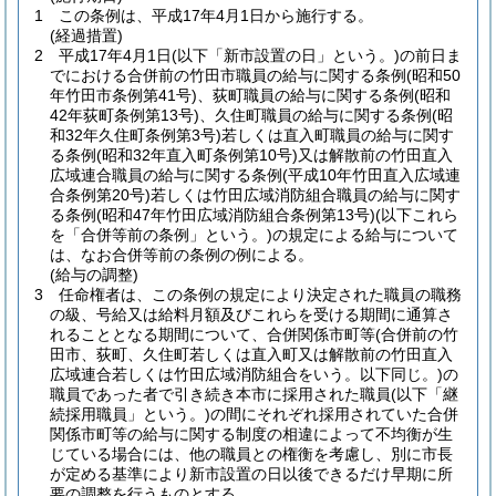
1
この条例は、平成17年4月1日から施行する。
(経過措置)
2
平成17年4月1日
(以下「新市設置の日」という。)
の前日ま
でにおける合併前の竹田市職員の給与に関する条例
(昭和50
年竹田市条例第41号)
、荻町職員の給与に関する条例
(昭和
42年荻町条例第13号)
、久住町職員の給与に関する条例
(昭
和32年久住町条例第3号)
若しくは直入町職員の給与に関す
る条例
(昭和32年直入町条例第10号)
又は解散前の竹田直入
広域連合職員の給与に関する条例
(平成10年竹田直入広域連
合条例第20号)
若しくは竹田広域消防組合職員の給与に関す
る条例
(昭和47年竹田広域消防組合条例第13号)
(以下これら
を「合併等前の条例」という。)
の規定による給与について
は、なお合併等前の条例の例による。
(給与の調整)
3
任命権者は、この条例の規定により決定された職員の職務
の級、号給又は給料月額及びこれらを受ける期間に通算さ
れることとなる期間について、合併関係市町等
(合併前の竹
田市、荻町、久住町若しくは直入町又は解散前の竹田直入
広域連合若しくは竹田広域消防組合をいう。以下同じ。)
の
職員であった者で引き続き本市に採用された職員
(以下「継
続採用職員」という。)
の間にそれぞれ採用されていた合併
関係市町等の給与に関する制度の相違によって不均衡が生
じている場合には、他の職員との権衡を考慮し、別に市長
が定める基準により新市設置の日以後できるだけ早期に所
要の調整を行うものとする。