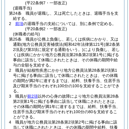
(平22条例7・一部改正)
(退職手当)
第24条
職員が退職し、又は死亡したときは、退職手当を支
給する。
2
前項
の退職手当の支給については、別に条例で定める。
(平20条例2・一部改正)
(休職者の給与)
第25条
職員が公務上負傷し、若しくは疾病にかかり、又は
通勤
(地方公務員災害補償法
(昭和42年法律第121号)
第2条第
2項及び第3項に規定する通勤をいう。)
により負傷し、若し
くは疾病にかかり地方公務員法第28条第2項第1号に掲げる
事由に該当して休職にされたときは、その休職の期間中給
与の全額を支給する。
2
職員が結核性疾患にかかり地方公務員法第28条第2項第1
号に掲げる事由に該当して休職にされたときは、その休職
の期間が満2年に達するまでは、給料、扶養手当、住居手当
及び期末手当のそれぞれ100分の100を支給することができ
る。
3
職員が
前2項
以外の心身の故障により地方公務員法第28条
第2項第1号に掲げる事由に該当して休職にされたときは、
その休職の期間が満1年に達するまでは、給料、扶養手当、
住居手当及び期末手当のそれぞれ100分の80を支給するこ
とができる。
4
職員が地方公務員法第28条第2項第2号に掲げる事由に該
当して休職にされたときは、その休職の期間中給料、扶養