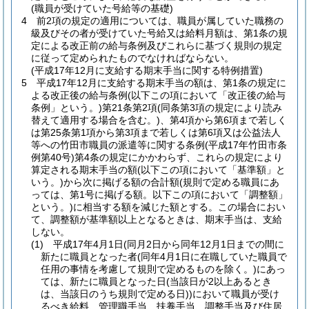
(職員が受けていた号給等の基礎)
4
前2項の規定の適用については、職員が属していた職務の
級及びその者が受けていた号給又は給料月額は、第1条の規
定による改正前の給与条例及びこれらに基づく規則の規定
に従って定められたものでなければならない。
(平成17年12月に支給する期末手当に関する特例措置)
5
平成17年12月に支給する期末手当の額は、第1条の規定に
よる改正後の給与条例
(以下この項において「改正後の給与
条例」という。)
第21条第2項
(同条第3項の規定により読み
替えて適用する場合を含む。)
、第4項から第6項まで若しく
は第25条第1項から第3項まで若しくは第6項又は公益法人
等への竹田市職員の派遣等に関する条例
(平成17年竹田市条
例第40号)
第4条の規定にかかわらず、これらの規定により
算定される期末手当の額
(以下この項において「基準額」と
いう。)
から次に掲げる額の合計額
(規則で定める職員にあ
っては、第1号に掲げる額。以下この項において「調整額」
という。)
に相当する額を減じた額とする。
この場合におい
て、調整額が基準額以上となるときは、期末手当は、支給
しない。
(1)
平成17年4月1日
(同月2日から同年12月1日までの間に
新たに職員となった者
(同年4月1日に在職していた職員で
任用の事情を考慮して規則で定めるものを除く。)
にあっ
ては、新たに職員となった日
(当該日が2以上あるとき
は、当該日のうち規則で定める日)
)
において職員が受け
るべき給料、管理職手当、扶養手当、調整手当及び住居