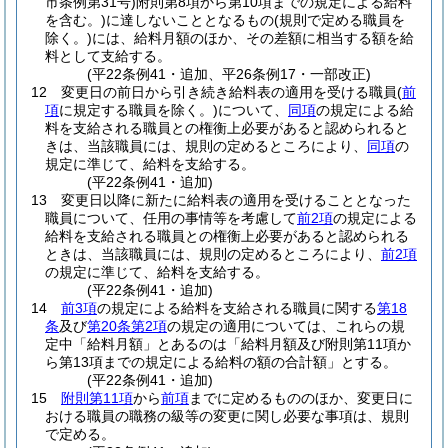
市条例第31号)
附則第8項から第10項までの規定による給料
を含む。)
に達しないこととなるもの
(規則で定める職員を
除く。)
には、給料月額のほか、その差額に相当する額を給
料として支給する。
(平22条例41・追加、平26条例17・一部改正)
12
変更日の前日から引き続き給料表の適用を受ける職員
(
前
項
に規定する職員を除く。)
について、
同項
の規定による給
料を支給される職員との権衡上必要があると認められると
きは、当該職員には、規則の定めるところにより、
同項
の
規定に準じて、給料を支給する。
(平22条例41・追加)
13
変更日以降に新たに給料表の適用を受けることとなった
職員について、任用の事情等を考慮して
前2項
の規定による
給料を支給される職員との権衡上必要があると認められる
ときは、当該職員には、規則の定めるところにより、
前2項
の規定に準じて、給料を支給する。
(平22条例41・追加)
14
前3項
の規定による給料を支給される職員に関する
第18
条
及び
第20条第2項
の規定の適用については、これらの規
定中「給料月額」とあるのは「給料月額及び附則第11項か
ら第13項までの規定による給料の額の合計額」とする。
(平22条例41・追加)
15
附則第11項
から
前項
までに定めるもののほか、変更日に
おける職員の職務の級等の変更に関し必要な事項は、規則
で定める。