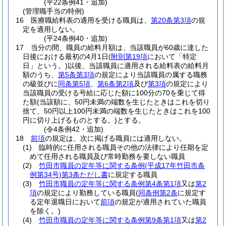
(平22条例41・追加)
(管理職手当の特例)
16
医療職給料表の適用を受ける職員は、
第20条第3項
の規
定を適用しない。
(平24条例40・追加)
17
当分の間、職員の給料月額は、当該職員が60歳に達した
日後における最初の4月1日
(
附則第19項
において「特定
日」という。)
以後、当該職員に適用される給料表の給料月
額のうち、
第5条第3項
の規定により当該職員の属する職務
の級並びに
同条第5項
、
第6条第2項
及び
第3項
の規定により
当該職員の受ける号給に応じた額に100分の70を乗じて得
た額
(当該額に、50円未満の端数を生じたときはこれを切り
捨て、50円以上100円未満の端数を生じたときはこれを100
円に切り上げるものとする。)
とする。
(令4条例42・追加)
18
前項
の規定は、次に掲げる職員には適用しない。
(1)
臨時的に任用される職員その他の法律により任期を定
めて任用される職員及び常時勤務を要しない職員
(2)
竹田市職員の定年等に関する条例
(平成17年竹田市条
例第34号)
第3条ただし書
に規定する職員
(3)
竹田市職員の定年等に関する条例第4条第1項
又は
第2
項
の規定により勤務している職員
(
同条例第2条
に規定す
る定年退職日において
前項
の規定が適用されていた職員
を除く。)
(4)
竹田市職員の定年等に関する条例第9条第1項
又は
第2