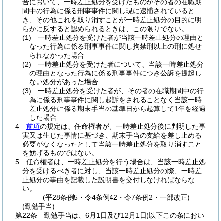
合において、一時差止処分を受けたものがその者の在職期
間中の行為に係る刑事事件に関し現に逮捕されていると
き、その他これを取り消すことが一時差止処分の目的に明
らかに反すると認められるときは、この限りでない。
(1)
一時差止処分を受けた者が当該一時差止処分の理由と
なった行為に係る刑事事件に関し拘禁刑以上の刑に処せ
られなかった場合
(2)
一時差止処分を受けた者について、当該一時差止処分
の理由となった行為に係る刑事事件につき公訴を提起し
ない処分があった場合
(3)
一時差止処分を受けた者が、その者の在職期間中の行
為に係る刑事事件に関し起訴をされることなく当該一時
差止処分に係る期末手当の基準日から起算して1年を経過
した場合
4
前項
の規定は、任命権者が、一時差止処分後に判明した事
実又は生じた事情に基づき、期末手当の支給を差し止める
必要がなくなったとして当該一時差止処分を取り消すこと
を妨げるものではない。
5
任命権者は、一時差止処分を行う場合は、当該一時差止処
分を受けるべき者に対し、当該一時差止処分の際、一時差
止処分の事由を記載した説明書を交付しなければならな
い。
(平28条例5・令4条例42・令7条例2・一部改正)
(勤勉手当)
第22条
勤勉手当は、6月1日及び12月1日
(以下この条におい