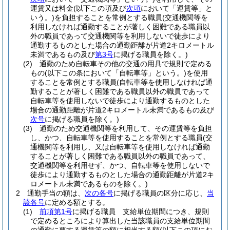
運賃又は料金
(以下この項及び
次項
において「運賃等」と
いう。)
を負担することを常例とする職員
(交通機関等を
利用しなければ通勤することが著しく困難である職員以
外の職員であって交通機関等を利用しないで徒歩により
通勤するものとした場合の通勤距離が片道2キロメートル
未満であるもの及び
第3号
に掲げる職員を除く。)
(2)
通勤のため自転車その他の交通の用具で規則で定める
もの
(以下この条において「自転車等」という。)
を使用
することを常例とする職員
(自転車等を使用しなければ通
勤することが著しく困難である職員以外の職員であって
自転車等を使用しないで徒歩により通勤するものとした
場合の通勤距離が片道2キロメートル未満であるもの及び
次号
に掲げる職員を除く。)
(3)
通勤のため交通機関等を利用して、その運賃等を負担
し、かつ、自転車等を使用することを常例とする職員
(交
通機関等を利用し、又は自転車等を使用しなければ通勤
することが著しく困難である職員以外の職員であって、
交通機関等を利用せず、かつ、自転車等を使用しないで
徒歩により通勤するものとした場合の通勤距離が片道2キ
ロメートル未満であるものを除く。)
2
通勤手当の額は、
次の各号
に掲げる職員の区分に応じ、
当
該各号
に定める額とする。
(1)
前項第1号
に掲げる職員 支給単位期間につき、規則
で定めるところにより算出した当該職員の支給単位期間