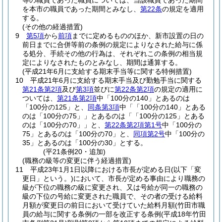
等の職員であった職員については、当該職員であった期間
を本市の職員であった期間とみなし、
第22条
の規定を適用
する。
(その他の経過措置)
9
第5項
から
前項
までに定めるもののほか、新市設置の日の
前日までに合併等前の条例の規定によりなされた給与に係
る処分、手続その他の行為は、それぞれこの条例の相当規
定によりなされたものとみなし、期間は通算する。
(平成21年6月に支給する期末手当等に関する特例措置)
10
平成21年6月に支給する期末手当及び勤勉手当に関する
第21条第2項
及び
第3項
並びに
第22条第2項
の規定の適用に
ついては、
第21条第2項
中「100分の140」とあるのは
「100分の125」と、
同条第3項
中「「100分の140」とある
のは「100分の75」」とあるのは「「100分の125」とある
のは「100分の70」」と、
第22条第2項第1号
中「100分の
75」とあるのは「100分の70」と、
同項第2号
中「100分の
35」とあるのは「100分の30」とする。
(平21条例20・追加)
(職務の級等の変更に伴う経過措置)
11
平成23年1月1日以降における市長が定める日
(以下「変
更日」という。)
において、市長が定める事由により職務の
級が下位の職務の級に変更され、又は号給が同一の職務の
級の下位の号給に変更された職員で、その者の受ける給料
月額が変更日の前日において受けていた給料月額
(竹田市職
員の給与に関する条例の一部を改正する条例
(平成18年竹田