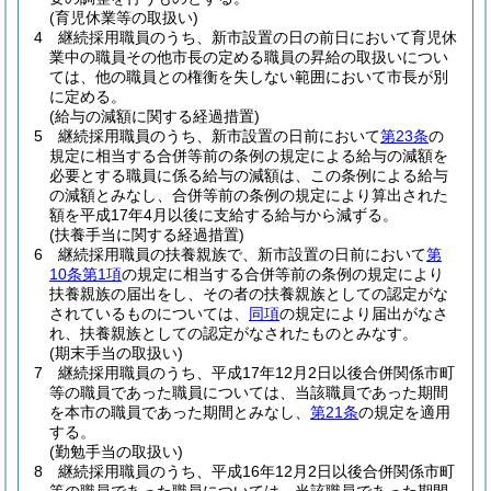
(育児休業等の取扱い)
4
継続採用職員のうち、新市設置の日の前日において育児休
業中の職員その他市長の定める職員の昇給の取扱いについ
ては、他の職員との権衡を失しない範囲において市長が別
に定める。
(給与の減額に関する経過措置)
5
継続採用職員のうち、新市設置の日前において
第23条
の
規定に相当する合併等前の条例の規定による給与の減額を
必要とする職員に係る給与の減額は、この条例による給与
の減額とみなし、合併等前の条例の規定により算出された
額を平成17年4月以後に支給する給与から減ずる。
(扶養手当に関する経過措置)
6
継続採用職員の扶養親族で、新市設置の日前において
第
10条第1項
の規定に相当する合併等前の条例の規定により
扶養親族の届出をし、その者の扶養親族としての認定がな
されているものについては、
同項
の規定により届出がなさ
れ、扶養親族としての認定がなされたものとみなす。
(期末手当の取扱い)
7
継続採用職員のうち、平成17年12月2日以後合併関係市町
等の職員であった職員については、当該職員であった期間
を本市の職員であった期間とみなし、
第21条
の規定を適用
する。
(勤勉手当の取扱い)
8
継続採用職員のうち、平成16年12月2日以後合併関係市町