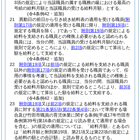
3項の規定により当該職員の属する職務の級における最高の
号給の給料月額と当該職員の受ける給料月額」とする。
(令4条例42・追加)
21
異動日の前日から引き続き給料表の適用を受ける職員
(
附
則第17項
の規定の適用を受ける職員に限り、
附則第19項
に
規定する職員を除く。)
であって、
附則第19項
の規定による
給料を支給される職員との権衡上必要があると認められる
職員には、当分の間、当該職員の受ける給料月額のほか、
規則で定めるところにより、
前2項
の規定に準じて算出した
額を給料として支給する。
(令4条例42・追加)
22
附則第19項
又は
前項
の規定による給料を支給される職員
以外の
附則第17項
の規定の適用を受ける職員であって、任
用の事情を考慮して当該給料を支給される職員との権衝上
必要があると認められる職員には、当分の間、当該職員の
受ける給料月額のほか、規則で定めるところにより、
前3項
の規定に準じて算出した額を給料として支給する。
(令4条例42・追加)
23
附則第19項
又は
前2項
の規定による給料を支給される職
員に対する
第21条第5項
(
第22条第4項
において準用する場
合及び竹田市職員の育児休業に関する条例
(平成17年竹田市
条例第39号)
第16条の規定により読み替えて適用する場合
を含む。)
の規定の適用については、「給料月額」とあるの
は「給料月額と附則第19項、第21項又は第22項の規定によ
る給料の額との合計額」と読み替えるものとする。