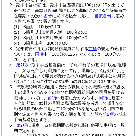
2
期末手当の額は、期末手当基礎額に100分の125を乗じて
得た額に、基準日以前6箇月以内の期間における当該職員の
在職期間の
次の各号
に掲げる区分に応じ、
当該各号
に定め
る割合を乗じて得た額とする。
(1)
6箇月 100分の100
(2)
5箇月以上6箇月未満 100分の80
(3)
3箇月以上5箇月未満 100分の60
(4)
3箇月未満 100分の30
3
定年前再任用短時間勤務職員に対する
前項
の規定の適用に
ついては、
同項
中「100分の125」とあるのは「100分の
70」とする。
4
第2項
の期末手当基礎額は、それぞれその基準日現在
(退職
し、又は死亡した職員にあっては、退職し、又は死亡した
日現在)
において職員が受けるべき給料及び扶養手当の月額
並びにこれらに対する地域手当の月額の合計額とする。
5
行政職給料表の適用を受ける職員でその職務の級が3級以
上の規則で定めるもの並びに医療職給料表の適用を受ける
職員については、
前項
の規定にかかわらず、
同項
に規定す
る合計額に、給料の月額に職務の級等を考慮して規則で定
める職員の区分に応じて100分の15を超えない範囲内で規
則で定める割合を乗じて得た額を加算した額を
第2項
の期末
手当基礎額とする。
6
第2項
に規定する在職期間の算定に関し必要な事項は、規
則で定める。