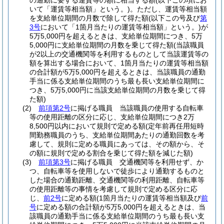
の通勤に要する運賃等の額に相当する額
(以下この項にお
いて「運賃等相当額」という。)
。
ただし、運賃等相当額
を支給単位期間の月数で除して得た額
(以下この号及び
第
3号
において「1箇月当たりの運賃等相当額」という。)
が
5万5,000円を超えるときは、支給単位期間につき、5万
5,000円に支給単位期間の月数を乗じて得た額
(当該職員
が2以上の交通機関等を利用するものとして当該運賃等の
額を算出する場合において、1箇月当たりの運賃等相当額
の合計額が5万5,000円を超えるときは、当該職員の通勤
手当に係る支給単位期間のうち最も長い支給単位期間に
つき、5万5,000円に当該支給単位期間の月数を乗じて得
た額)
(2)
前項第2号
に掲げる職員 当該職員の使用する自転車
等の使用距離の区分に応じ、支給単位期間につき2万
8,500円以内において規則で定める額
(定年前再任用短時
間勤務職員のうち、支給単位期間あたりの通勤回数を考
慮して、規則に定める職員にあっては、その額から、そ
の額に規則で定める割合を乗じて得た額を減じた額)
(3)
前項第3号
に掲げる職員 交通機関等を利用せず、か
つ、自転車等を使用しないで徒歩により通勤するものと
した場合の通勤距離、交通機関等の利用距離、自転車等
の使用距離等の事情を考慮して規則で定める区分に応
じ、
前2号
に定める額
(1箇月当たりの運賃等相当額及び
前
号
に定める額の合計額が5万5,000円を超えるときは、当
該職員の通勤手当に係る支給単位期間のうち最も長い支