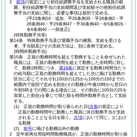
2
前項
の規定により初任給調整手当を支給される職員の範
囲、初任給調整手当の支給期間及び支給額その他初任給調
整手当の支給に関し、必要な事項は規則で定める。
(平23条例24・追加、平26条例35・平28条例2・平
28条例46・平29条例47・平30条例40・令5条例26・
令6条例40・一部改正)
(特殊勤務手当等)
第14条
特殊勤務手当及び退職手当の種類、支給を受ける
者、手当額及びその支給方法は、別に条例で定める。
(時間外勤務手当)
第15条
正規の勤務時間を超えて勤務することを命ぜられた
職員には、正規の勤務時間を超えて勤務した全時間に対し
て、勤務1時間につき、
第18条
に規定する勤務1時間当たり
の給与額に正規の勤務時間を超えてした次に掲げる勤務の
区分に応じてそれぞれ100分の125から100分の150までの
範囲内で規則で定める割合
(その勤務が午後10時から翌日の
午前5時までの間にある場合には、その割合に100分の25を
加算した割合)
を乗じて得た額を時間外勤務手当として支給
する。
(1)
正規の勤務時間が割り振られた日
(
次条
の規定により
正規の勤務時間中に勤務した職員に休日勤務手当が支給
されることとなる日を除く。
次項
において同じ。)
におけ
る勤務
(2)
前号
に掲げる勤務以外の勤務
2
定年前再任用短時間勤務職員が、正規の勤務時間が割り振