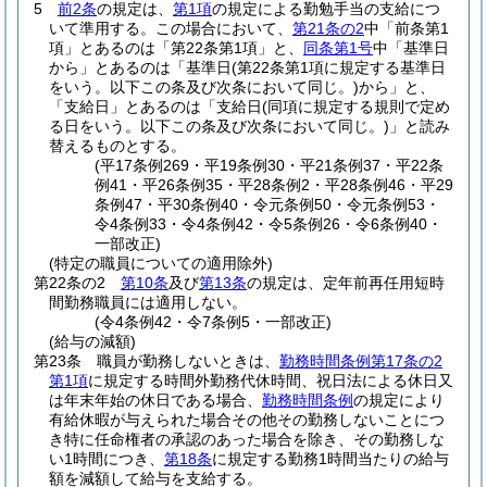
5
前2条
の規定は、
第1項
の規定による勤勉手当の支給につ
いて準用する。
この場合において、
第21条の2
中「前条第1
項」とあるのは「第22条第1項」と、
同条第1号
中「基準日
から」とあるのは「基準日
(第22条第1項に規定する基準日
をいう。以下この条及び次条において同じ。)
から」と、
「支給日」とあるのは「支給日
(同項に規定する規則で定め
る日をいう。以下この条及び次条において同じ。)
」と読み
替えるものとする。
(平17条例269・平19条例30・平21条例37・平22条
例41・平26条例35・平28条例2・平28条例46・平29
条例47・平30条例40・令元条例50・令元条例53・
令4条例33・令4条例42・令5条例26・令6条例40・
一部改正)
(特定の職員についての適用除外)
第22条の2
第10条
及び
第13条
の規定は、定年前再任用短時
間勤務職員には適用しない。
(令4条例42・令7条例5・一部改正)
(給与の減額)
第23条
職員が勤務しないときは、
勤務時間条例第17条の2
第1項
に規定する時間外勤務代休時間、祝日法による休日又
は年末年始の休日である場合、
勤務時間条例
の規定により
有給休暇が与えられた場合その他その勤務しないことにつ
き特に任命権者の承認のあった場合を除き、その勤務しな
い1時間につき、
第18条
に規定する勤務1時間当たりの給与
額を減額して給与を支給する。