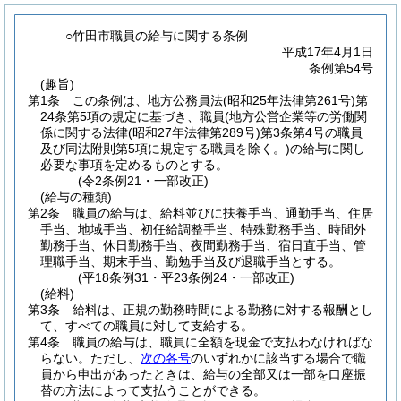
○竹田市職員の給与に関する条例
平成17年4月1日
条例第54号
(趣旨)
第1条
この条例は、地方公務員法
(昭和25年法律第261号)
第
24条第5項の規定に基づき、職員
(地方公営企業等の労働関
係に関する法律
(昭和27年法律第289号)
第3条第4号の職員
及び同法附則第5項に規定する職員を除く。)
の給与に関し
必要な事項を定めるものとする。
(令2条例21・一部改正)
(給与の種類)
第2条
職員の給与は、給料並びに扶養手当、通勤手当、住居
手当、地域手当、初任給調整手当、特殊勤務手当、時間外
勤務手当、休日勤務手当、夜間勤務手当、宿日直手当、管
理職手当、期末手当、勤勉手当及び退職手当とする。
(平18条例31・平23条例24・一部改正)
(給料)
第3条
給料は、正規の勤務時間による勤務に対する報酬とし
て、すべての職員に対して支給する。
第4条
職員の給与は、職員に全額を現金で支払わなければな
らない。
ただし、
次の各号
のいずれかに該当する場合で職
員から申出があったときは、給与の全部又は一部を口座振
替の方法によって支払うことができる。