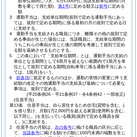
給単位期間につき、5万5,000円に当該支給単位期間の月
数を乗じて得た額)
、
第1号
に定める額又は
前号
に定める
額
3
通勤手当は、支給単位期間
(規則で定める通勤手当にあっ
ては、規則で定める期間)
に係る最初の月の規則で定める日
に支給する。
4
通勤手当を支給される職員につき、離職その他の規則で定
める事由が生じた場合には、当該職員に、支給単位期間の
うちこれらの事由が生じた後の期間を考慮して規則で定め
る額を返納させるものとする。
5
この条において「支給単位期間」とは、通勤手当の支給の
単位となる期間として6箇月を超えない範囲内で1箇月を単
位として規則で定める期間
(自転車等に係る通勤手当にあっ
ては、1箇月)
をいう。
6
前各項
に規定するもののほか、通勤の実情の変更に伴う支
給額の改定その他通勤手当の支給及び返納について必要な
事項は、規則で定める。
(平20条例26・平21条例37・令4条例42・一部改正)
(住居手当)
第13条
住居手当は、自ら居住するため住宅
(貸間を含む。)
を借り受け、月額1万2,000円を超える家賃
(使用料を含む。
以下同じ。)
を支払っている職員
(規則で定める職員を除
く。)
に支給する。
2
住居手当の月額は、
次の各号
に掲げる職員の区分に応じ
て、
当該各号
に掲げる額
(その額に100円未満の端数を生じ