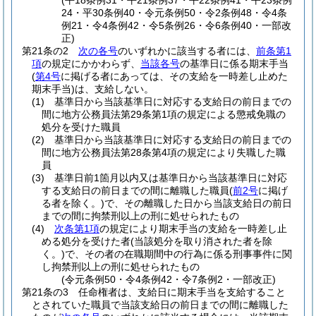
(平18条例31・平21条例37・平22条例41・平23条例
24・平30条例40・令元条例50・令2条例48・令4条
例21・令4条例42・令5条例26・令6条例40・一部改
正)
第21条の2
次の各号
のいずれかに該当する者には、
前条第1
項
の規定にかかわらず、
当該各号
の基準日に係る期末手当
(
第4号
に掲げる者にあっては、その支給を一時差し止めた
期末手当)
は、支給しない。
(1)
基準日から当該基準日に対応する支給日の前日までの
間に地方公務員法第29条第1項の規定による懲戒免職の
処分を受けた職員
(2)
基準日から当該基準日に対応する支給日の前日までの
間に地方公務員法第28条第4項の規定により失職した職
員
(3)
基準日前1箇月以内又は基準日から当該基準日に対応
する支給日の前日までの間に離職した職員
(
前2号
に掲げ
る者を除く。)
で、その離職した日から当該支給日の前日
までの間に拘禁刑以上の刑に処せられたもの
(4)
次条第1項
の規定により期末手当の支給を一時差し止
める処分を受けた者
(当該処分を取り消された者を除
く。)
で、その者の在職期間中の行為に係る刑事事件に関
し拘禁刑以上の刑に処せられたもの
(令元条例50・令4条例42・令7条例2・一部改正)
第21条の3
任命権者は、支給日に期末手当を支給すること
とされていた職員で当該支給日の前日までの間に離職した