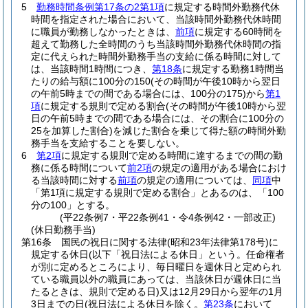
5
勤務時間条例第17条の2第1項
に規定する時間外勤務代休
時間を指定された場合において、当該時間外勤務代休時間
に職員が勤務しなかったときは、
前項
に規定する60時間を
超えて勤務した全時間のうち当該時間外勤務代休時間の指
定に代えられた時間外勤務手当の支給に係る時間に対して
は、当該時間1時間につき、
第18条
に規定する勤務1時間当
たりの給与額に100分の150
(その時間が午後10時から翌日
の午前5時までの間である場合には、100分の175)
から
第1
項
に規定する規則で定める割合
(その時間が午後10時から翌
日の午前5時までの間である場合には、その割合に100分の
25を加算した割合)
を減じた割合を乗じて得た額の時間外勤
務手当を支給することを要しない。
6
第2項
に規定する規則で定める時間に達するまでの間の勤
務に係る時間について
前2項
の規定の適用がある場合におけ
る当該時間に対する
前項
の規定の適用については、
同項
中
「第1項に規定する規則で定める割合」とあるのは、「100
分の100」とする。
(平22条例7・平22条例41・令4条例42・一部改正)
(休日勤務手当)
第16条
国民の祝日に関する法律
(昭和23年法律第178号)
に
規定する休日
(以下「祝日法による休日」という。任命権者
が別に定めるところにより、毎日曜日を週休日と定められ
ている職員以外の職員にあっては、当該休日が週休日に当
たるときは、規則で定める日)
又は12月29日から翌年の1月
3日までの日
(祝日法による休日を除く。
第23条
において