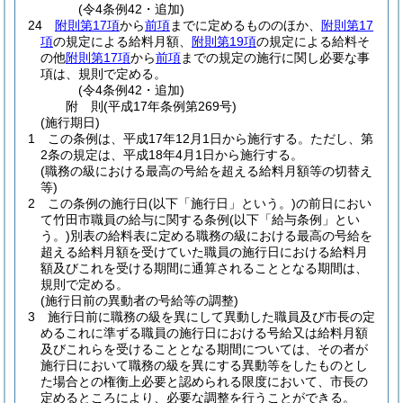
(令4条例42・追加)
24
附則第17項
から
前項
までに定めるもののほか、
附則第17
項
の規定による給料月額、
附則第19項
の規定による給料そ
の他
附則第17項
から
前項
までの規定の施行に関し必要な事
項は、規則で定める。
(令4条例42・追加)
附
則
(平成17年
条例第269号)
(施行期日)
1
この条例は、平成17年12月1日から施行する。
ただし、第
2条の規定は、平成18年4月1日から施行する。
(職務の級における最高の号給を超える給料月額等の切替え
等)
2
この条例の施行日
(以下「施行日」という。)
の前日におい
て竹田市職員の給与に関する条例
(以下「給与条例」とい
う。)
別表の給料表に定める職務の級における最高の号給を
超える給料月額を受けていた職員の施行日における給料月
額及びこれを受ける期間に通算されることとなる期間は、
規則で定める。
(施行日前の異動者の号給等の調整)
3
施行日前に職務の級を異にして異動した職員及び市長の定
めるこれに準ずる職員の施行日における号給又は給料月額
及びこれらを受けることとなる期間については、その者が
施行日において職務の級を異にする異動等をしたものとし
た場合との権衡上必要と認められる限度において、市長の
定めるところにより、必要な調整を行うことができる。