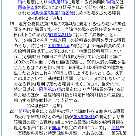
項
の規定により
同条第1項
に規定する異動期間
(
同項
又は
同条第2項
の規定により延長された期間を含む。)
を延長
された
同条例第6条第1項各号
に掲げる職を占める職員
(令4条例42・追加)
19
地方公務員法第28条の2第4項に規定する他の職への降任
等をされた職員であって、当該他の職への降任等をされた
日
(以下この項及び
附則第21項
において「異動日」とい
う。)
の前日から引き続き同一の給料表の適用を受ける職員
のうち、特定日に
附則第17項
の規定により当該職員の受け
る給料月額
(以下この項において「特定日給料月額」とい
う。)
が異動日の前日に当該職員が受けていた給料月額に
100分の70を乗じて得た額
(当該額に、50円未満の端数を生
じたときはこれを切り捨て、50円以上100円未満の端数を
生じたときはこれを100円に切り上げるものとする。以下
この項において「基礎給料月額」という。)
に達しないこと
となる職員
(規則で定める職員を除く。)
には、当分の間、
特定日以後、
附則第17項
の規定により当該職員の受ける給
料月額のほか、基礎給料月額と特定日給料月額との差額に
相当する額を給料として支給する。
(令4条例42・追加)
20
前項
の規定による給料の額と当該給料を支給される職員
の受ける給料月額との合計額が
第5条第3項
の規定により当
該職員の属する職務の級における最高の号給の給料月額を
超える場合における
前項
の規定の適用については、
同項
中
「基礎給料月額と特定日給料月額」とあるのは、「第5条第