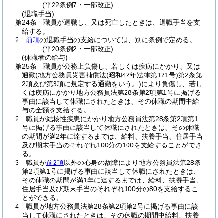
(平22条例7・一部改正)
(退職手当)
第24条
職員が退職し、又は死亡したときは、退職手当を支
給する。
2
前項
の退職手当の支給については、別に条例で定める。
(平20条例2・一部改正)
(休職者の給与)
第25条
職員が公務上負傷し、若しくは疾病にかかり、又は
通勤
(地方公務員災害補償法
(昭和42年法律第121号)
第2条第
2項及び第3項に規定する通勤をいう。)
により負傷し、若し
くは疾病にかかり地方公務員法第28条第2項第1号に掲げる
事由に該当して休職にされたときは、その休職の期間中給
与の全額を支給する。
2
職員が結核性疾患にかかり地方公務員法第28条第2項第1
号に掲げる事由に該当して休職にされたときは、その休職
の期間が満2年に達するまでは、給料、扶養手当、住居手当
及び期末手当のそれぞれ100分の100を支給することができ
る。
3
職員が
前2項
以外の心身の故障により地方公務員法第28条
第2項第1号に掲げる事由に該当して休職にされたときは、
その休職の期間が満1年に達するまでは、給料、扶養手当、
住居手当及び期末手当のそれぞれ100分の80を支給するこ
とができる。
4
職員が地方公務員法第28条第2項第2号に掲げる事由に該
当して休職にされたときは、その休職の期間中給料、扶養