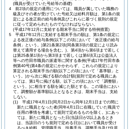
(職員が受けていた号給等の基礎)
4
前2項の規定の適用については、職員が属していた職務の
級及びその者が受けていた号給又は給料月額は、第1条の規
定による改正前の給与条例及びこれらに基づく規則の規定
に従って定められたものでなければならない。
(平成17年12月に支給する期末手当に関する特例措置)
5
平成17年12月に支給する期末手当の額は、第1条の規定に
よる改正後の給与条例
(以下この項において「改正後の給与
条例」という。)
第21条第2項
(同条第3項の規定により読み
替えて適用する場合を含む。)
、第4項から第6項まで若しく
は第25条第1項から第3項まで若しくは第6項又は公益法人
等への竹田市職員の派遣等に関する条例
(平成17年竹田市条
例第40号)
第4条の規定にかかわらず、これらの規定により
算定される期末手当の額
(以下この項において「基準額」と
いう。)
から次に掲げる額の合計額
(規則で定める職員にあ
っては、第1号に掲げる額。以下この項において「調整額」
という。)
に相当する額を減じた額とする。
この場合におい
て、調整額が基準額以上となるときは、期末手当は、支給
しない。
(1)
平成17年4月1日
(同月2日から同年12月1日までの間に
新たに職員となった者
(同年4月1日に在職していた職員で
任用の事情を考慮して規則で定めるものを除く。)
にあっ
ては、新たに職員となった日
(当該日が2以上あるとき
は、当該日のうち規則で定める日)
)
において職員が受け
るべき給料、管理職手当、扶養手当、調整手当及び住居