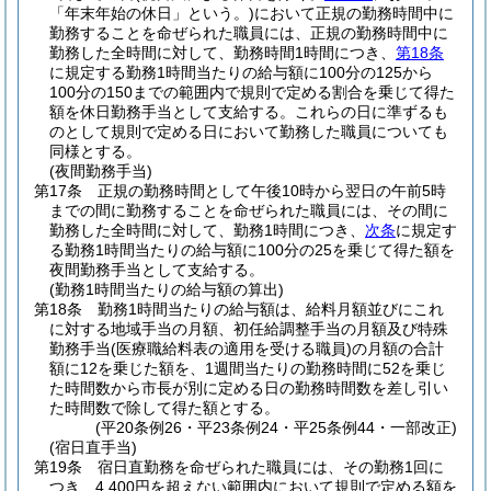
「年末年始の休日」という。)
において正規の勤務時間中に
勤務することを命ぜられた職員には、正規の勤務時間中に
勤務した全時間に対して、勤務時間1時間につき、
第18条
に規定する勤務1時間当たりの給与額に100分の125から
100分の150までの範囲内で規則で定める割合を乗じて得た
額を休日勤務手当として支給する。
これらの日に準ずるも
のとして規則で定める日において勤務した職員についても
同様とする。
(夜間勤務手当)
第17条
正規の勤務時間として午後10時から翌日の午前5時
までの間に勤務することを命ぜられた職員には、その間に
勤務した全時間に対して、勤務1時間につき、
次条
に規定す
る勤務1時間当たりの給与額に100分の25を乗じて得た額を
夜間勤務手当として支給する。
(勤務1時間当たりの給与額の算出)
第18条
勤務1時間当たりの給与額は、給料月額並びにこれ
に対する地域手当の月額、初任給調整手当の月額及び特殊
勤務手当
(医療職給料表の適用を受ける職員)
の月額の合計
額に12を乗じた額を、1週間当たりの勤務時間に52を乗じ
た時間数から市長が別に定める日の勤務時間数を差し引い
た時間数で除して得た額とする。
(平20条例26・平23条例24・平25条例44・一部改正)
(宿日直手当)
第19条
宿日直勤務を命ぜられた職員には、その勤務1回に
つき、4,400円を超えない範囲内において規則で定める額を