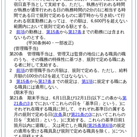
宿日直手当として支給する。
ただし、執務が行われる時間
が執務が通常行われる日の執務時間の2分の1に相当する時
間である日で規則で定めるものに退庁時から引き続いて行
われる宿直勤務にあっては、その額は、6,600円を超えない
範囲内において規則で定める額とする。
2
前項
の勤務は、
第15条
から
第17条
までの勤務には含まれ
ないものとする。
(平30条例40・一部改正)
(管理職手当)
第20条
管理職手当は、管理又は監督の地位にある職員の職
のうち、その職務の特殊性に基づき、規則で定める職にあ
る者に対して支給する。
2
前項
の管理職手当の月額は、規則で定める。
ただし、給料
月額の100分の12を超えてはならない。
3
第15条
から
第17条
までの規定は、
第1項
に規定する職にあ
る職員には適用しない。
(期末手当)
第21条
期末手当は、6月1日及び12月1日
(以下この条から
第
21条の3
までにおいてこれらの日を「基準日」という。)
に
それぞれ在職する職員に対して、それぞれ基準日の属する
月の規則で定める日
(
次条
及び
第21条の3
においてこれらの
日を「支給日」という。)
に支給する。
これらの基準日前1
箇月以内に退職し、又は死亡した職員
(
第25条第6項
の規定
の適用を受ける職員及び規則で定める職員を除く。)
につい
ても同様とする。