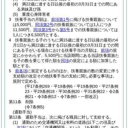
(4)
満22歳に達する日以後の最初の3月31日までの間にあ
る弟妹及び孫
(5)
重度心身障害者
3
扶養手当の月額は、
前項第1号
に掲げる扶養親族について
は5,000円、
同項第2号
の扶養親族については1人につき
11,500円、
同項第3号
から
第5号
までの扶養親族については
1人につき6,500円とする。
4
扶養親族たる子のうちに満15歳に達する日以後の最初の4
月1日から満22歳に達する日以後の最初の3月31日までの間
にある子がいる場合における扶養手当の月額は、
前項
の規
定にかかわらず、5,500円に当該期間にある当該扶養親族た
る子の数を乗じて得た額を
同項
の規定による額に加算した
額とする。
5
前各項
に規定するもののほか、扶養親族の数の変更に伴う
支給額の改定その他扶養手当の支給に関し必要な事項は、
規則で定める。
(平17条例269・平19条例6・平19条例30・平27条例
23・平29条例18・平30条例20・平31条例22・令2条
例21・令3条例12・令7条例5・一部改正)
第11条
削除
(令7条例5)
(通勤手当)
第12条
通勤手当は、次に掲げる職員に対して支給する。
(1)
通勤のため交通機関又は有料の道路
(以下この項及び
次項
において「交通機関等」という。)
を利用して、その