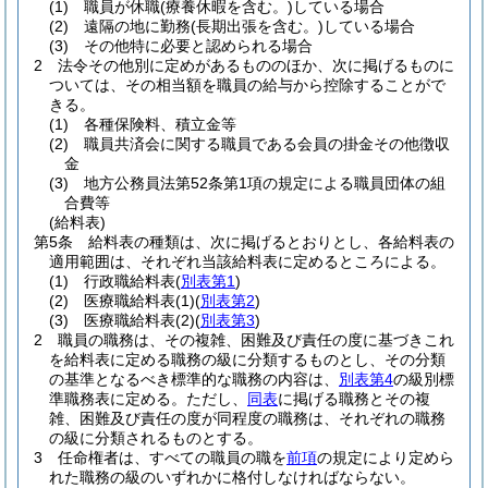
(1)
職員が休職
(療養休暇を含む。)
している場合
(2)
遠隔の地に勤務
(長期出張を含む。)
している場合
(3)
その他特に必要と認められる場合
2
法令その他別に定めがあるもののほか、次に掲げるものに
ついては、その相当額を職員の給与から控除することがで
きる。
(1)
各種保険料、積立金等
(2)
職員共済会に関する職員である会員の掛金その他徴収
金
(3)
地方公務員法第52条第1項の規定による職員団体の組
合費等
(給料表)
第5条
給料表の種類は、次に掲げるとおりとし、各給料表の
適用範囲は、それぞれ当該給料表に定めるところによる。
(1)
行政職給料表
(
別表第1
)
(2)
医療職給料表
(1)
(
別表第2
)
(3)
医療職給料表
(2)
(
別表第3
)
2
職員の職務は、その複雑、困難及び責任の度に基づきこれ
を給料表に定める職務の級に分類するものとし、その分類
の基準となるべき標準的な職務の内容は、
別表第4
の級別標
準職務表に定める。
ただし、
同表
に掲げる職務とその複
雑、困難及び責任の度が同程度の職務は、それぞれの職務
の級に分類されるものとする。
3
任命権者は、すべての職員の職を
前項
の規定により定めら
れた職務の級のいずれかに格付しなければならない。