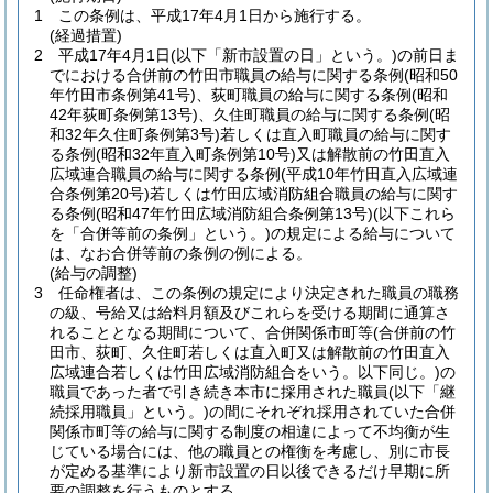
1
この条例は、平成17年4月1日から施行する。
(経過措置)
2
平成17年4月1日
(以下「新市設置の日」という。)
の前日ま
でにおける合併前の竹田市職員の給与に関する条例
(昭和50
年竹田市条例第41号)
、荻町職員の給与に関する条例
(昭和
42年荻町条例第13号)
、久住町職員の給与に関する条例
(昭
和32年久住町条例第3号)
若しくは直入町職員の給与に関す
る条例
(昭和32年直入町条例第10号)
又は解散前の竹田直入
広域連合職員の給与に関する条例
(平成10年竹田直入広域連
合条例第20号)
若しくは竹田広域消防組合職員の給与に関す
る条例
(昭和47年竹田広域消防組合条例第13号)
(以下これら
を「合併等前の条例」という。)
の規定による給与について
は、なお合併等前の条例の例による。
(給与の調整)
3
任命権者は、この条例の規定により決定された職員の職務
の級、号給又は給料月額及びこれらを受ける期間に通算さ
れることとなる期間について、合併関係市町等
(合併前の竹
田市、荻町、久住町若しくは直入町又は解散前の竹田直入
広域連合若しくは竹田広域消防組合をいう。以下同じ。)
の
職員であった者で引き続き本市に採用された職員
(以下「継
続採用職員」という。)
の間にそれぞれ採用されていた合併
関係市町等の給与に関する制度の相違によって不均衡が生
じている場合には、他の職員との権衡を考慮し、別に市長
が定める基準により新市設置の日以後できるだけ早期に所
要の調整を行うものとする。