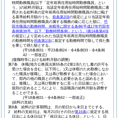
時間勤務職員
(以下「定年前再任用短時間勤務職員」とい
う。)
の給料月額は、当該定年前再任用短時間勤務職員に適
用される給料表の定年前再任用短時間勤務職員の項に掲げ
る基準給料月額のうち、
前条第3項
の規定により当該定年前
再任用短時間勤務職員の属する職務の級に応じた額に、
竹
田市職員の勤務時間、休暇等に関する条例
(平成17年竹田市
条例第38号。以下「勤務時間条例」という。)
第14条第4項
の規定により定められた当該定年前再任用短時間勤務職員
の勤務時間を
同条第1項
に規定する勤務時間で除して得た数
を乗じて得た額とする。
(平18条例31・平23条例24・令4条例33・令4条例
42・一部改正)
(復職時等における給料月額の調整)
第7条
休職
(地方公務員法第55条の2第1項ただし書の許可を
受けた場合を含む。以下同じ。)
又は休暇のため勤務しなか
った職員が復職し、又は再び勤務するに至った場合におい
て、部内の他の職員との均衡上必要があると認めるとき
は、復職し、又は再び勤務するに至った日以後において、
規則の定めるところにより、当該職員の給料月額を調整す
ることができる。
(平18条例31・令4条例42・一部改正)
(給料の支給)
第8条
給料の計算期間は、月の初日から末日までとする。
2
給料の支給日は、毎月21日
(その日が
第16条
に規定する祝
日法による休日
(以下「祝日法による休日」という。)
、日