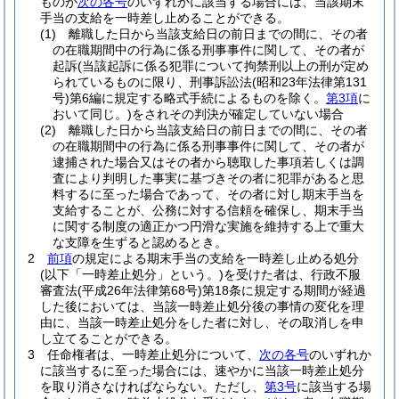
ものが
次の各号
のいずれかに該当する場合には、当該期末
手当の支給を一時差し止めることができる。
(1)
離職した日から当該支給日の前日までの間に、その者
の在職期間中の行為に係る刑事事件に関して、その者が
起訴
(当該起訴に係る犯罪について拘禁刑以上の刑が定め
られているものに限り、刑事訴訟法
(昭和23年法律第131
号)
第6編に規定する略式手続によるものを除く。
第3項
に
おいて同じ。)
をされその判決が確定していない場合
(2)
離職した日から当該支給日の前日までの間に、その者
の在職期間中の行為に係る刑事事件に関して、その者が
逮捕された場合又はその者から聴取した事項若しくは調
査により判明した事実に基づきその者に犯罪があると思
料するに至った場合であって、その者に対し期末手当を
支給することが、公務に対する信頼を確保し、期末手当
に関する制度の適正かつ円滑な実施を維持する上で重大
な支障を生ずると認めるとき。
2
前項
の規定による期末手当の支給を一時差し止める処分
(以下「一時差止処分」という。)
を受けた者は、行政不服
審査法
(平成26年法律第68号)
第18条に規定する期間が経過
した後においては、当該一時差止処分後の事情の変化を理
由に、当該一時差止処分をした者に対し、その取消しを申
し立てることができる。
3
任命権者は、一時差止処分について、
次の各号
のいずれか
に該当するに至った場合には、速やかに当該一時差止処分
を取り消さなければならない。
ただし、
第3号
に該当する場