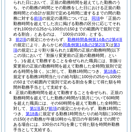
られた日において、正規の勤務時間を超えてした勤務のう
ち、その勤務の時間とその勤務をした日における正規の勤
務時間との合計が規則で定める時間に達するまでの間の勤
務に対する
前項
の規定の適用については、
同項
中「正規の
勤務時間を超えてした次に掲げる勤務の区分に応じてそれ
ぞれ100分の125から100分の150までの範囲内で規則で定
める割合」とあるのは、「100分の100」とする。
3
前2項
の規定にかかわらず、
勤務時間条例第14条の2第4項
の規定により、あらかじめ
同条例第14条の2第2項
又は
第3
項
の規定により割り振られた1週間の正規の勤務時間
(以下
この項において「割振り変更前の正規の勤務時間」とい
う。)
を超えて勤務することを命ぜられた職員には、割振り
変更前の正規の勤務時間を超えて勤務した全時間
(規則で定
める時間を除く。)
に対して、勤務1時間につき、
第18条
に
規定する勤務1時間当たりの給与額に100分の25から100分
の50までの範囲内で規則で定める割合を乗じて得た額を時
間外勤務手当として支給する。
4
正規の勤務時間を超えて勤務することを命ぜられ、正規の
勤務時間を超えてした勤務の時間が1箇月について60時間
を超えた職員には、その60時間を超えて勤務した全時間に
対して、
第1項
及び
前項
の規定にかかわらず、勤務1時間に
つき、
第18条
に規定する勤務1時間当たりの給与額に100分
の150
(その勤務が午後10時から翌日の午前5時までの間で
ある場合には、100分の175)
を乗じて得た額を時間外勤務
手当として支給する。