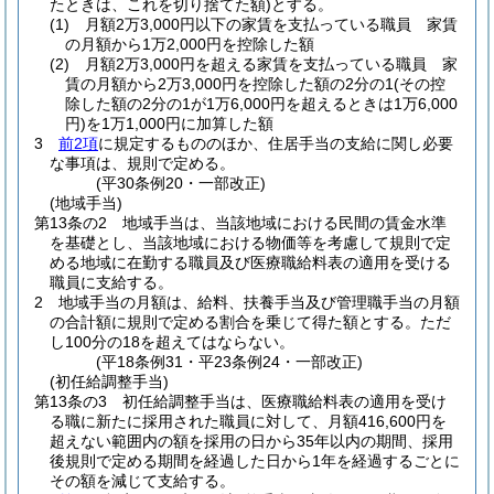
たときは、これを切り捨てた額)
とする。
(1)
月額2万3,000円以下の家賃を支払っている職員 家賃
の月額から1万2,000円を控除した額
(2)
月額2万3,000円を超える家賃を支払っている職員 家
賃の月額から2万3,000円を控除した額の2分の1
(その控
除した額の2分の1が1万6,000円を超えるときは1万6,000
円)
を1万1,000円に加算した額
3
前2項
に規定するもののほか、住居手当の支給に関し必要
な事項は、規則で定める。
(平30条例20・一部改正)
(地域手当)
第13条の2
地域手当は、当該地域における民間の賃金水準
を基礎とし、当該地域における物価等を考慮して規則で定
める地域に在勤する職員及び医療職給料表の適用を受ける
職員に支給する。
2
地域手当の月額は、給料、扶養手当及び管理職手当の月額
の合計額に規則で定める割合を乗じて得た額とする。
ただ
し100分の18を超えてはならない。
(平18条例31・平23条例24・一部改正)
(初任給調整手当)
第13条の3
初任給調整手当は、医療職給料表の適用を受け
る職に新たに採用された職員に対して、月額416,600円を
超えない範囲内の額を採用の日から35年以内の期間、採用
後規則で定める期間を経過した日から1年を経過するごとに
その額を減じて支給する。