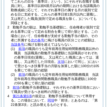
てこれらの日を「基準日」という。)
にそれぞれ在職する職
員に対し、基準日以前6箇月以内の期間における当該職員の
勤務成績に応じて、それぞれ基準日の属する月の規則で定
める日に支給する。
これらの基準日前1箇月以内に退職し、
又は死亡した職員
(規則で定める職員を除く。)
についても
同様とする。
2
勤勉手当の額は、勤勉手当基礎額に、任命権者が規則で定
める基準に従って定める割合を乗じて得た額とする。
この
場合において、任命権者が支給する勤勉手当の額の、その
者に所属する
次の各号
に掲げる職員の区分ごとの総額は、
当該各号
に掲げる額を超えてはならない。
(1)
前項
の職員のうち定年前再任用短時間勤務職員以外の
職員 当該職員の勤勉手当基礎額に当該職員がそれぞれ
の基準日現在
(退職し、又は死亡した職員にあっては、退
職し、又は死亡した日現在。
次項
において同じ。)
におい
て受けるべき扶養手当の月額を加算した額に100分の105
を乗じて得た額の総額
(2)
前項
の職員のうち定年前再任用短時間勤務職員 当該
定年前再任用短時間勤務職員の勤勉手当基礎額に100分
の50を乗じて得た額の総額
3
前項
の勤勉手当基礎額は、それぞれその基準日現在におい
て職員が受けるべき給料の月額とする。
4
第21条第5項
の規定は、勤勉手当基礎額について準用す
る。
この場合において、
同項
中「前項」とあるのは、「第
22条第3項」と読み替えるものとする。