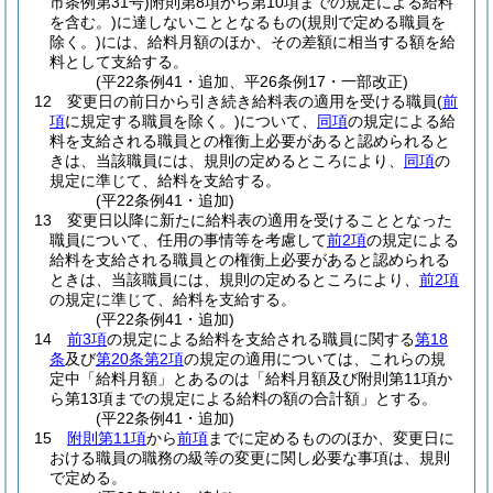
市条例第31号)
附則第8項から第10項までの規定による給料
を含む。)
に達しないこととなるもの
(規則で定める職員を
除く。)
には、給料月額のほか、その差額に相当する額を給
料として支給する。
(平22条例41・追加、平26条例17・一部改正)
12
変更日の前日から引き続き給料表の適用を受ける職員
(
前
項
に規定する職員を除く。)
について、
同項
の規定による給
料を支給される職員との権衡上必要があると認められると
きは、当該職員には、規則の定めるところにより、
同項
の
規定に準じて、給料を支給する。
(平22条例41・追加)
13
変更日以降に新たに給料表の適用を受けることとなった
職員について、任用の事情等を考慮して
前2項
の規定による
給料を支給される職員との権衡上必要があると認められる
ときは、当該職員には、規則の定めるところにより、
前2項
の規定に準じて、給料を支給する。
(平22条例41・追加)
14
前3項
の規定による給料を支給される職員に関する
第18
条
及び
第20条第2項
の規定の適用については、これらの規
定中「給料月額」とあるのは「給料月額及び附則第11項か
ら第13項までの規定による給料の額の合計額」とする。
(平22条例41・追加)
15
附則第11項
から
前項
までに定めるもののほか、変更日に
おける職員の職務の級等の変更に関し必要な事項は、規則
で定める。