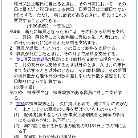
曜日又は土曜日に当たるときは、その日前において、その
日に最も近い祝日法による休日、日曜日又は土曜日でない
日)
とする。
ただし、特に必要があるときは、市長はこれを
変更することができる。
(平26条例2・一部改正)
第9条
新たに職員となった者には、その日から給料を支給
し、昇給、降給等により給料額に異動を生じた者には、そ
の日から新たに定められた給料を支給する。
2
職員が退職したときは、その日まで給料を支給する。
3
職員が死亡したときは、その月まで給料を支給する。
4
第1項
又は
第2項
の規定により給料を支給する場合であっ
て、月の初日から支給するとき以外のとき、又は月の末日
まで支給するとき以外のときは、その給料額は、その期間
の現日数から週休日の日数を差し引いた日数を基礎として
日割りによって計算する。
(扶養手当)
第10条
扶養手当は、扶養親族のある職員に対して支給す
る。
2
前項
の扶養親族とは、次に掲げる者で、他に生計の途がな
く、主としてその職員の扶養を受けているものをいう。
(1)
配偶者
(届出をしないが事実上婚姻関係と同様の事情
にある者を含む。以下同じ。)
(2)
満22歳に達する日以後の最初の3月31日までの間にあ
る子
(3)
60歳以上の父母及び祖父母