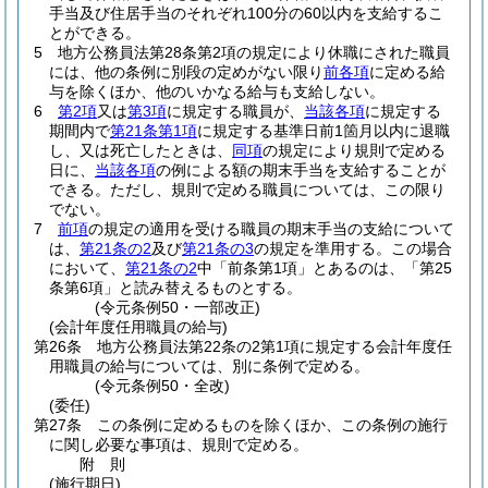
手当及び住居手当のそれぞれ100分の60以内を支給するこ
とができる。
5
地方公務員法第28条第2項の規定により休職にされた職員
には、他の条例に別段の定めがない限り
前各項
に定める給
与を除くほか、他のいかなる給与も支給しない。
6
第2項
又は
第3項
に規定する職員が、
当該各項
に規定する
期間内で
第21条第1項
に規定する基準日前1箇月以内に退職
し、又は死亡したときは、
同項
の規定により規則で定める
日に、
当該各項
の例による額の期末手当を支給することが
できる。
ただし、規則で定める職員については、この限り
でない。
7
前項
の規定の適用を受ける職員の期末手当の支給について
は、
第21条の2
及び
第21条の3
の規定を準用する。
この場合
において、
第21条の2
中「前条第1項」とあるのは、「第25
条第6項」と読み替えるものとする。
(令元条例50・一部改正)
(会計年度任用職員の給与)
第26条
地方公務員法第22条の2第1項に規定する会計年度任
用職員の給与については、別に条例で定める。
(令元条例50・全改)
(委任)
第27条
この条例に定めるものを除くほか、この条例の施行
に関し必要な事項は、規則で定める。
附
則
(施行期日)