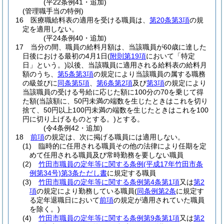
(平22条例41・追加)
(管理職手当の特例)
16
医療職給料表の適用を受ける職員は、
第20条第3項
の規
定を適用しない。
(平24条例40・追加)
17
当分の間、職員の給料月額は、当該職員が60歳に達した
日後における最初の4月1日
(
附則第19項
において「特定
日」という。)
以後、当該職員に適用される給料表の給料月
額のうち、
第5条第3項
の規定により当該職員の属する職務
の級並びに
同条第5項
、
第6条第2項
及び
第3項
の規定により
当該職員の受ける号給に応じた額に100分の70を乗じて得
た額
(当該額に、50円未満の端数を生じたときはこれを切り
捨て、50円以上100円未満の端数を生じたときはこれを100
円に切り上げるものとする。)
とする。
(令4条例42・追加)
18
前項
の規定は、次に掲げる職員には適用しない。
(1)
臨時的に任用される職員その他の法律により任期を定
めて任用される職員及び常時勤務を要しない職員
(2)
竹田市職員の定年等に関する条例
(平成17年竹田市条
例第34号)
第3条ただし書
に規定する職員
(3)
竹田市職員の定年等に関する条例第4条第1項
又は
第2
項
の規定により勤務している職員
(
同条例第2条
に規定す
る定年退職日において
前項
の規定が適用されていた職員
を除く。)
(4)
竹田市職員の定年等に関する条例第9条第1項
又は
第2