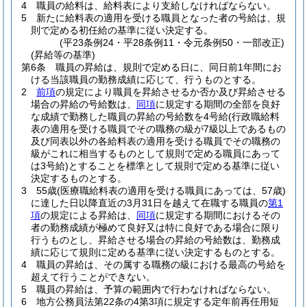
4
職員の給料は、給料表により支給しなければならない。
5
新たに給料表の適用を受ける職員となった者の号給は、規
則で定める初任給の基準に従い決定する。
(平23条例24・平28条例11・令元条例50・一部改正)
(昇給等の基準)
第6条
職員の昇給は、規則で定める日に、同日前1年間にお
ける当該職員の勤務成績に応じて、行うものとする。
2
前項
の規定により職員を昇給させるか否か及び昇給させる
場合の昇給の号給数は、
同項
に規定する期間の全部を良好
な成績で勤務した職員の昇給の号給数を4号給
(行政職給料
表の適用を受ける職員でその職務の級が7級以上であるもの
及び同表以外の各給料表の適用を受ける職員でその職務の
級がこれに相当するものとして規則で定める職員にあって
は3号給)
とすることを標準として規則で定める基準に従い
決定するものとする。
3
55歳
(医療職給料表の適用を受ける職員にあっては、57歳)
に達した日以降直近の3月31日を越えて在職する職員の
第1
項
の規定による昇給は、
同項
に規定する期間におけるその
者の勤務成績が極めて良好又は特に良好である場合に限り
行うものとし、昇給させる場合の昇給の号給数は、勤務成
績に応じて規則に定める基準に従い決定するものとする。
4
職員の昇給は、その属する職務の級における最高の号給を
超えて行うことができない。
5
職員の昇給は、予算の範囲内で行わなければならない。
6
地方公務員法第22条の4第3項に規定する定年前再任用短