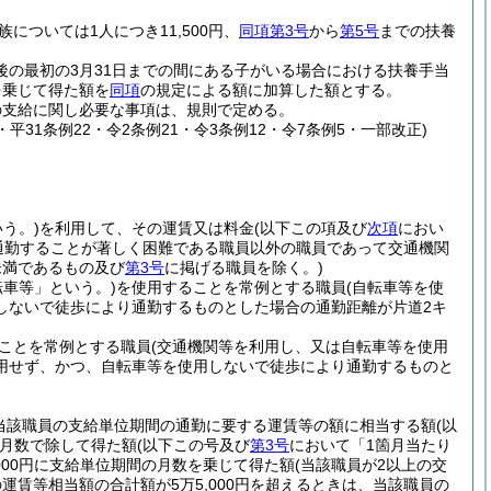
族については1人につき11,500円、
同項第3号
から
第5号
までの扶養
後の最初の3月31日までの間にある子がいる場合における扶養手当
を乗じて得た額を
同項
の規定による額に加算した額とする。
の支給に関し必要な事項は、規則で定める。
0・平31条例22・令2条例21・令3条例12・令7条例5・一部改正)
う。)
を利用して、その運賃又は料金
(以下この項及び
次項
におい
通勤することが著しく困難である職員以外の職員であって交通機関
未満であるもの及び
第3号
に掲げる職員を除く。)
転車等」という。)
を使用することを常例とする職員
(自転車等を使
しないで徒歩により通勤するものとした場合の通勤距離が片道2キ
ことを常例とする職員
(交通機関等を利用し、又は自転車等を使用
用せず、かつ、自転車等を使用しないで徒歩により通勤するものと
当該職員の支給単位期間の通勤に要する運賃等の額に相当する額
(以
月数で除して得た額
(以下この号及び
第3号
において「1箇月当たり
,000円に支給単位期間の月数を乗じて得た額
(当該職員が2以上の交
賃等相当額の合計額が5万5,000円を超えるときは、当該職員の