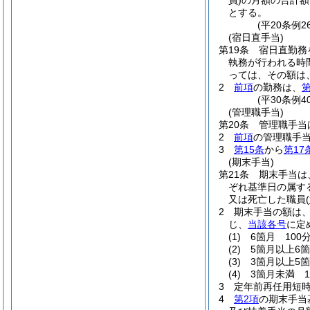
員)
の月額の合計額
とする。
(平20条例
(宿日直手当)
第19条
宿日直勤務
執務が行われる時
っては、その額は、
2
前項
の勤務は、
第
(平30条例
(管理職手当)
第20条
管理職手当
2
前項
の管理職手
3
第15条
から
第17
(期末手当)
第21条
期末手当は、
ぞれ基準日の属す
又は死亡した職員
(
2
期末手当の額は、
じ、
当該各号
に定
(1)
6箇月 100分
(2)
5箇月以上6箇
(3)
3箇月以上5箇
(4)
3箇月未満 1
3
定年前再任用短
4
第2項
の期末手当