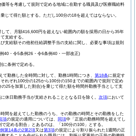
物価等を考慮して規則で定める地域に在勤する職員及び医療職給料
を乗じて得た額とする。
ただし100分の18を超えてはならない。
て、月額416,600円を超えない範囲内の額を採用の日から35年
じて支給する。
及び支給額その他初任給調整手当の支給に関し、必要な事項は規則
条例40・令5条例26・令6条例40・一部改正)
別に条例で定める。
えて勤務した全時間に対して、勤務1時間につき、
第18条
に規定す
ぞれ100分の125から100分の150までの範囲内で規則で定め
の25を加算した割合)
を乗じて得た額を時間外勤務手当として支
員に休日勤務手当が支給されることとなる日を除く。
次項
において
務時間を超えてした勤務のうち、その勤務の時間とその勤務をした
前項
の規定の適用については、
同項
中「正規の勤務時間を超えてし
則で定める割合」とあるのは、「100分の100」とする。
例第14条の2第2項
又は
第3項
の規定により割り振られた1週間の正
勤務することを命ぜられた職員には、割振り変更前の正規の勤務時