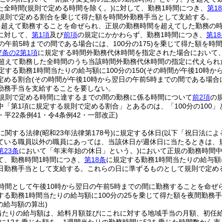
た全時間
(規則で定める時間を除く。)
に対して、勤務1時間につき、
第1
で規則で定める割合を乗じて得た額を時間外勤務手当として支給する。
超えて勤務することを命ぜられ、正規の勤務時間を超えてした勤務の時間
に対して、
第1項
及び
前項
の規定にかかわらず、勤務1時間につき、
第1
の午前5時までの間である場合には、100分の175)
を乗じて得た額を時
7条の2第1項
に規定する時間外勤務代休時間を指定された場合において
を超えて勤務した全時間のうち当該時間外勤務代休時間の指定に代えられ
定する勤務1時間当たりの給与額に100分の150
(その時間が午後10時か
定める割合
(その時間が午後10時から翌日の午前5時までの間である場合に
勤務手当を支給することを要しない。
規則で定める時間に達するまでの間の勤務に係る時間について
前2項
の
中「第1項に規定する規則で定める割合」とあるのは、「100分の100」
7・平22条例41・令4条例42・一部改正)
に関する法律
(昭和23年法律第178号)
に規定する休日
(以下「祝日法に
ている職員以外の職員にあっては、当該休日が週休日に当たるときは、
第23条
において「年末年始の休日」という。)
において正規の勤務時間
て、勤務時間1時間につき、
第18条
に規定する勤務1時間当たりの給与額に
日勤務手当として支給する。
これらの日に準ずるものとして規則で定め
時間として午後10時から翌日の午前5時までの間に勤務することを命ぜ
する勤務1時間当たりの給与額に100分の25を乗じて得た額を夜間勤務
の給与額の算出)
当たりの給与額は、給料月額並びにこれに対する地域手当の月額、初任