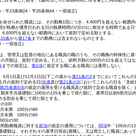
に12を乗じた額を、1週間当たりの勤務時間に52を乗じた時間数から
26・平23条例24・平25条例44・一部改正)
を命ぜられた職員には、その勤務1回につき、4,400円を超えない範囲
間が執務が通常行われる日の執務時間の2分の1に相当する時間である
6,600円を超えない範囲内において規則で定める額とする。
15条
から
第17条
までの勤務には含まれないものとする。
40・一部改正)
は、管理又は監督の地位にある職員の職のうち、その職務の特殊性に基
当の月額は、規則で定める。
ただし、給料月額の100分の12を超えては
条
までの規定は、
第1項
に規定する職にある職員には適用しない。
6月1日及び12月1日
(以下この条から
第21条の3
までにおいてこれらの
る月の規則で定める日
(
次条
及び
第21条の3
においてこれらの日を「支給
第25条第6項
の規定の適用を受ける職員及び規則で定める職員を除く。)
期末手当基礎額に100分の125を乗じて得た額に、基準日以前6箇月
める割合を乗じて得た額とする。
の100
月未満 100分の80
月未満 100分の60
00分の30
時間勤務職員に対する
前項
の規定の適用については、
同項
中「100分の1
基礎額は、それぞれその基準日現在
(退職し、又は死亡した職員にあっ