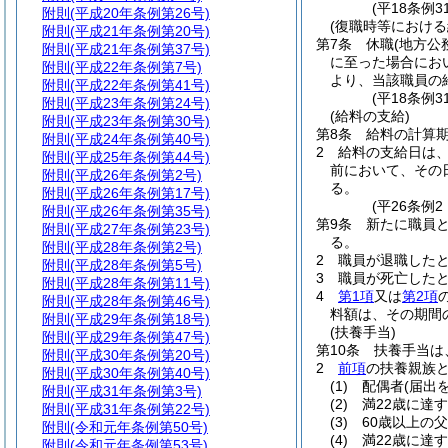
(平18条例
附則
(平成20年条例第26号)
(復職時等における
附則
(平成21年条例第20号)
第7条
休職
(地方公
附則
(平成21年条例第37号)
に至った場合にお
附則
(平成22年条例第7号)
より、当該職員の
附則
(平成22年条例第41号)
(平18条例
附則
(平成23年条例第24号)
(給料の支給)
附則
(平成23年条例第30号)
第8条
給料の計算
附則
(平成24年条例第40号)
2
給料の支給日は、
附則
(平成25年条例第44号)
前において、その
附則
(平成26年条例第2号)
る。
附則
(平成26年条例第17号)
(平26条例
附則
(平成26年条例第35号)
第9条
新たに職員
附則
(平成27年条例第23号)
る。
附則
(平成28年条例第2号)
2
職員が退職した
附則
(平成28年条例第5号)
3
職員が死亡した
附則
(平成28年条例第11号)
4
第1項
又は
第2項
附則
(平成28年条例第46号)
料額は、その期間
附則
(平成29年条例第18号)
(扶養手当)
附則
(平成29年条例第47号)
第10条
扶養手当は
附則
(平成30年条例第20号)
2
前項
の扶養親族
附則
(平成30年条例第40号)
(1)
配偶者
(届出
附則
(平成31年条例第3号)
(2)
満22歳に達
附則
(平成31年条例第22号)
(3)
60歳以上の
附則
(令和元年条例第50号)
(4)
満22歳に達
附則
(令和元年条例第53号)