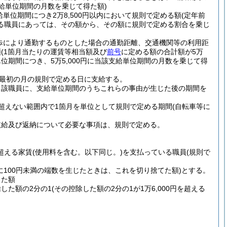
支給単位期間の月数を乗じて得た額)
位期間につき2万8,500円以内において規則で定める額
(定年前
る職員にあっては、その額から、その額に規則で定める割合を乗じ
歩により通勤するものとした場合の通勤距離、交通機関等の利用距
額
(1箇月当たりの運賃等相当額及び
前号
に定める額の合計額が5万
位期間につき、5万5,000円に当該支給単位期間の月数を乗じて得
最初の月の規則で定める日に支給する。
当該職員に、支給単位期間のうちこれらの事由が生じた後の期間を
超えない範囲内で1箇月を単位として規則で定める期間
(自転車等に
支給及び返納について必要な事項は、規則で定める。
を超える家賃
(使用料を含む。以下同じ。)
を支払っている職員
(規則で
に100円未満の端数を生じたときは、これを切り捨てた額)
とする。
した額
除した額の2分の1
(その控除した額の2分の1が1万6,000円を超える