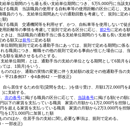
支給単位期間のうち最も長い支給単位期間につき、5万5,000円に当該
掲げる職員 当該職員の使用する自転車等の使用距離の区分に応じ、支給単
務職員のうち、支給単位期間あたりの通勤回数を考慮して、規則に定め
た額)
掲げる職員 交通機関等を利用せず、かつ、自転車等を使用しないで徒
使用距離等の事情を考慮して規則で定める区分に応じ、
前2号
に定める
えるときは、当該職員の通勤手当に係る支給単位期間のうち最も長い支給単
定める額又は
前号
に定める額
給単位期間
(規則で定める通勤手当にあっては、規則で定める期間)
に係る
される職員につき、離職その他の規則で定める事由が生じた場合には、
める額を返納させるものとする。
「支給単位期間」とは、通勤手当の支給の単位となる期間として6箇月を
ては、1箇月)
をいう。
るもののほか、通勤の実情の変更に伴う支給額の改定その他通勤手当の
26・平21条例37・令4条例42・一部改正)
、自ら居住するため住宅
(貸間を含む。)
を借り受け、月額1万2,000円
)
に支給する。
は、
次の各号
に掲げる職員の区分に応じて、
当該各号
に掲げる額
(その額
00円以下の家賃を支払っている職員 家賃の月額から1万2,000円を控除
00円を超える家賃を支払っている職員 家賃の月額から2万3,000円を控
円)
を1万1,000円に加算した額
もののほか、住居手当の支給に関し必要な事項は、規則で定める。
20・一部改正)