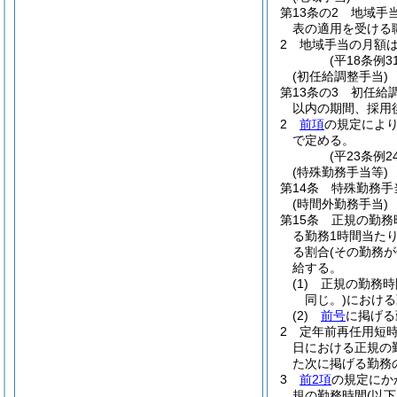
第13条の2
地域手
表の適用を受ける
2
地域手当の月額
(平18条例
(初任給調整手当)
第13条の3
初任給
以内の期間、採用
2
前項
の規定によ
で定める。
(平23条例
(特殊勤務手当等)
第14条
特殊勤務手
(時間外勤務手当)
第15条
正規の勤務
る勤務1時間当たり
る割合
(その勤務
給する。
(1)
正規の勤務時
同じ。)
における
(2)
前号
に掲げる
2
定年前再任用短
日における正規の
た次に掲げる勤務の
3
前2項
の規定にか
規の勤務時間
(以