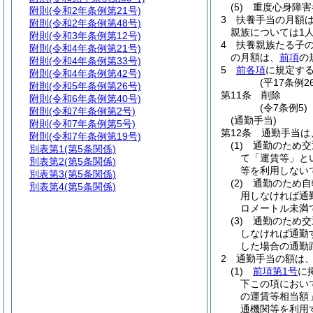
(5)
重度心身障害
附則
(令和2年条例第21号)
3
扶養手当の月額
附則
(令和2年条例第48号)
親族については1人
附則
(令和3年条例第12号)
4
扶養親族たる子の
附則
(令和4年条例第21号)
の月額は、
前項
の
附則
(令和4年条例第33号)
5
前各項
に規定す
附則
(令和4年条例第42号)
(平17条例
附則
(令和5年条例第26号)
第11条
削除
附則
(令和6年条例第40号)
(令7条例5)
附則
(令和7年条例第2号)
(通勤手当)
附則
(令和7年条例第5号)
第12条
通勤手当は
附則
(令和7年条例第19号)
(1)
通勤のため交
別表第1
(第5条関係)
て「運賃等」と
別表第2
(第5条関係)
等を利用しない
別表第3
(第5条関係)
(2)
通勤のため自
別表第4
(第5条関係)
用しなければ通
ロメートル未満
(3)
通勤のため交
しなければ通勤
した場合の通勤
2
通勤手当の額は
(1)
前項第1号
に
下この項におい
の運賃等相当額
通機関等を利用