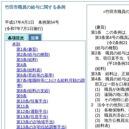
竹田市職員の給与に関する条例
○竹田市職員
平成17年4月1日 条例第54号
(趣旨)
(令和7年7月1日施行)
第1条
この条例は
第3条第4号の職員
条項目次
沿革
(令2条例2
本則
(給与の種類)
第1条
(趣旨)
第2条
職員の給与
第2条
(給与の種類)
当、宿日直手当、
第3条
(給料)
(平18条例
第4条
(給料)
第5条
(給料表)
第3条
給料は、正
第6条
(昇給等の基準)
第4条
職員の給与
第7条
(復職時等における給料月額の調
部又は一部を口座
整)
(1)
職員が休職
(
第8条
(給料の支給)
(2)
遠隔の地に勤
第9条
(3)
その他特に必
第10条
(扶養手当)
2
法令その他別に
第11条
(1)
各種保険料、
第12条
(通勤手当)
(2)
職員共済会に
第13条
(住居手当)
(3)
地方公務員法
第13条の2
(地域手当)
(給料表)
第13条の3
(初任給調整手当)