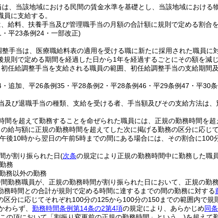
当は、当該地域における民間の賃金水準を基礎とし、当該地域における
職員に支給する。
は、給料、扶養手当及び管理職手当の月額の合計額に規則で定める割合
31・平23条例24・一部改正)
調整手当は、医療職給料表の適用を受ける職に新たに採用された職員に対し
後規則で定める期間を経過した日から1年を経過するごとにその額を減
り初任給調整手当を支給される職員の範囲、初任給調整手当の支給期間
24・追加、平26条例35・平28条例2・平28条例46・平29条例47・平30
当及び退職手当の種類、支給を受ける者、手当額及びその支給方法は、
時間を超えて勤務することを命ぜられた職員には、正規の勤務時間を超
の給与額に正規の勤務時間を超えてした次に掲げる勤務の区分に応じてそれ
が午後10時から翌日の午前5時までの間にある場合には、その割合に100分
間が割り振られた日
(
次条
の規定により正規の勤務時間中に勤務した職
勤務
勤務以外の勤務
時間勤務職員が、正規の勤務時間が割り振られた日において、正規の勤
勤務時間との合計が規則で定める時間に達するまでの間の勤務に対する
区分に応じてそれぞれ100分の125から100分の150までの範囲内で規
かわらず、
勤務時間条例第14条の2第4項
の規定により、あらかじめ
同条
下この項において「割振り変更前の正規の勤務時間」という。)
を超えて