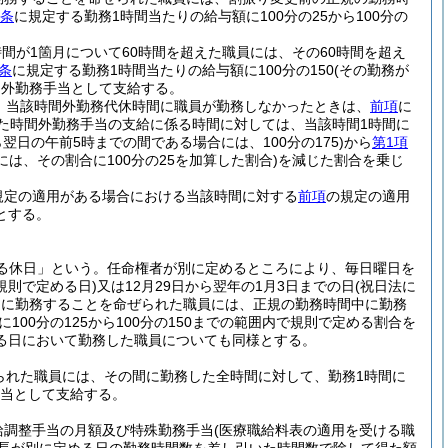
8条
に規定する勤務1時間当たりの給与額に100分の25から100分の
が1箇月について60時間を超えた職員には、その60時間を超え
8条
に規定する勤務1時間当たりの給与額に100分の150
(その勤務が
間外勤務手当として支給する。
、当該時間外勤務代休時間に職員が勤務しなかったときは、
前項
に
た時間外勤務手当の支給に係る時間に対しては、当該時間1時間に
ら翌日の午前5時までの間である場合には、100分の175)
から
第1項
は、その割合に100分の25を加算した割合)
を減じた割合を乗じ
規定の適用がある場合における当該時間に対する
前項
の規定の適用
とする。
よる休日」という。任命権者が別に定めるところにより、毎日曜日を
規則で定める日)
又は12月29日から翌年の1月3日までの日
(祝日法に
中に勤務することを命ぜられた職員には、正規の勤務時間中に勤務
100分の125から100分の150までの範囲内で規則で定める割合を
る日において勤務した職員についても同様とする。
られた職員には、その間に勤務した全時間に対して、勤務1時間に
手当として支給する。
給調整手当の月額及び特殊勤務手当
(医療職給料表の適用を受ける職