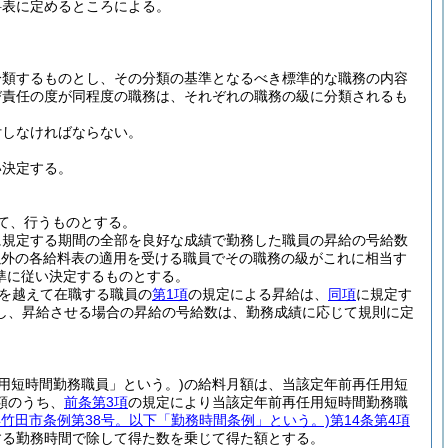
料表に定めるところによる。
分類するものとし、その分類の基準となるべき標準的な職務の内容
び責任の度が同程度の職務は、それぞれの職務の級に分類されるも
付しなければならない。
い決定する。
て、行うものとする。
に規定する期間の全部を良好な成績で勤務した職員の昇給の号給数
以外の各給料表の適用を受ける職員でその職務の級がこれに相当す
準に従い決定するものとする。
日を越えて在職する職員の
第1項
の規定による昇給は、
同項
に規定す
し、昇給させる場合の昇給の号給数は、勤務成績に応じて規則に定
用短時間勤務職員」という。)
の給料月額は、当該定年前再任用短
額のうち、
前条第3項
の規定により当該定年前再任用短時間勤務職
7年竹田市条例第38号。以下「勤務時間条例」という。)
第14条第4項
する勤務時間で除して得た数を乗じて得た額とする。