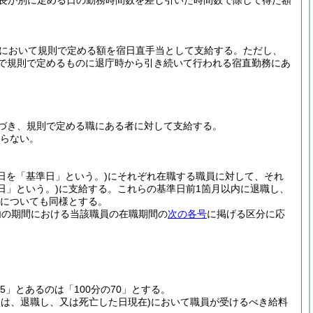
市長が別に定める日の勤務時間数を差し引いた時間数で除して得た額
内において規則で定める額を宿日直手当として支給する。
ただし、
日で規則で定めるものに退庁時から引き続いて行われる宿直勤務にあ
づき、規則で定める職にある者に対して支給する。
ならない。
日を「基準日」という。)
にそれぞれ在職する職員に対して、それ
日」という。)
に支給する。
これらの基準日前1箇月以内に退職し、
についても同様とする。
以内の期間における当該職員の在職期間の
次の各号
に掲げる区分に応
25」とあるのは「100分の70」とする。
ては、退職し、又は死亡した日現在)
において職員が受けるべき給料