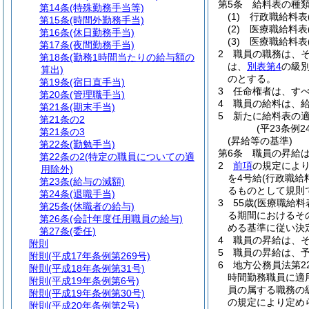
第5条
給料表の種
第14条
(特殊勤務手当等)
(1)
行政職給料表
第15条
(時間外勤務手当)
(2)
医療職給料表
第16条
(休日勤務手当)
(3)
医療職給料表
第17条
(夜間勤務手当)
2
職員の職務は、
第18条
(勤務1時間当たりの給与額の
は、
別表第4
の級
算出)
のとする。
第19条
(宿日直手当)
3
任命権者は、す
第20条
(管理職手当)
4
職員の給料は、
第21条
(期末手当)
5
新たに給料表の
第21条の2
(平23条例
第21条の3
(昇給等の基準)
第22条
(勤勉手当)
第6条
職員の昇給
第22条の2
(特定の職員についての適
2
前項
の規定によ
用除外)
を4号給
(行政職
第23条
(給与の減額)
るものとして規則
第24条
(退職手当)
3
55歳
(医療職給料
第25条
(休職者の給与)
る期間におけるそ
第26条
(会計年度任用職員の給与)
める基準に従い決
第27条
(委任)
4
職員の昇給は、
附則
5
職員の昇給は、
附則
(平成17年条例第269号)
6
地方公務員法第2
附則
(平成18年条例第31号)
時間勤務職員に適
附則
(平成19年条例第6号)
員の属する職務の
附則
(平成19年条例第30号)
の規定により定め
附則
(平成20年条例第2号)