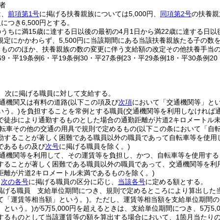
者
は、
前項第1号
に掲げる扶養親族については5,000円、
同項第2号
の扶養親
につき6,500円とする。
うちに満15歳に達する日以後の最初の4月1日から満22歳に達する日以
規定にかかわらず、5,500円に当該期間にある当該扶養親族たる子の数
るもののほか、扶養親族の数の変更に伴う支給額の改定その他扶養手当
269・平19条例6・平19条例30・平27条例23・平29条例18・平30条例2
、次に掲げる職員に対して支給する。
通機関又は有料の道路
(以下この項及び
次項
において「交通機関等」とい
いう。)
を負担することを常例とする職員
(交通機関等を利用しなければ
で徒歩により通勤するものとした場合の通勤距離が片道2キロメートル
転車その他の交通の用具で規則で定めるもの
(以下この条において「自
勤することが著しく困難である職員以外の職員であって自転車等を使用
であるもの及び
次号
に掲げる職員を除く。)
通機関等を利用して、その運賃等を負担し、かつ、自転車等を使用する
することが著しく困難である職員以外の職員であって、交通機関等を利
距離が片道2キロメートル未満であるものを除く。)
、
次の各号
に掲げる職員の区分に応じ、
当該各号
に定める額とする。
掲げる職員 支給単位期間につき、規則で定めるところにより算出した
て「運賃等相当額」という。)
。
ただし、運賃等相当額を支給単位期間の
」という。)
が5万5,000円を超えるときは、支給単位期間につき、5万5
するものとして当該運賃等の額を算出する場合において、1箇月当たりの運