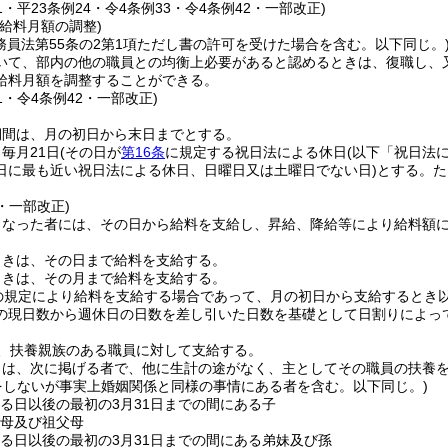
31・平23条例24・令4条例33・令4条例42・一部改正)
給料月額の調整)
務員法第55条の2第1項ただし書の許可を受けた場合を含む。以下同じ。
いて、部内の他の職員との均衡上必要があると認めるときは、復職し、
給料月額を調整することができる。
31・令4条例42・一部改正)
期間は、月の初日から末日までとする。
毎月21日
(その日が
第16条
に規定する祝日法による休日
(以下「祝日法
日に最も近い祝日法による休日、日曜日又は土曜日でない日)
とする。
た
2・一部改正)
となった者には、その日から給料を支給し、昇給、降給等により給料額
ときは、その日まで給料を支給する。
ときは、その月まで給料を支給する。
の規定により給料を支給する場合であって、月の初日から支給するとき
の現日数から週休日の日数を差し引いた日数を基礎として日割りによっ
、扶養親族のある職員に対して支給する。
とは、次に掲げる者で、他に生計の途がなく、主としてその職員の扶養
をしないが事実上婚姻関係と同様の事情にある者を含む。以下同じ。)
する日以後の最初の3月31日までの間にある子
父母及び祖父母
する日以後の最初の3月31日までの間にある弟妹及び孫