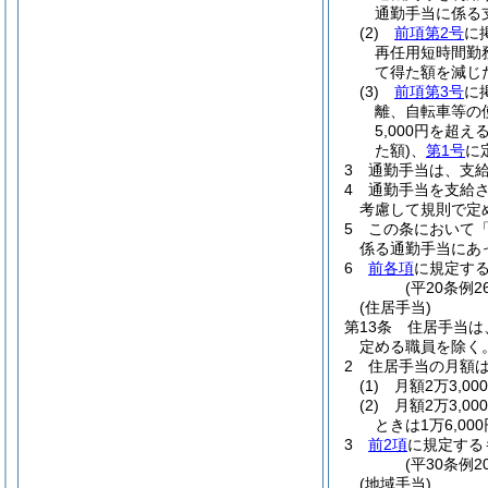
通勤手当に係る
(2)
前項第2号
に
再任用短時間勤
て得た額を減じ
(3)
前項第3号
に
離、自転車等の
5,000円を超
た額)
、
第1号
に
3
通勤手当は、支
4
通勤手当を支給
考慮して規則で定
5
この条において
係る通勤手当にあっ
6
前各項
に規定す
(平20条例
(住居手当)
第13条
住居手当は
定める職員を除く。
2
住居手当の月額
(1)
月額2万3,0
(2)
月額2万3,0
ときは1万6,000
3
前2項
に規定する
(平30条例
(地域手当)