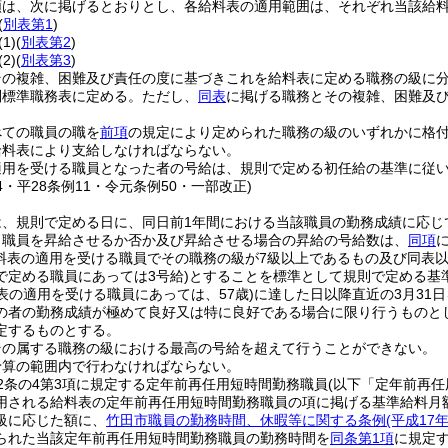
類は、次に掲げるとおりとし、各給料表の適用範囲は、それぞれ当該給
(
別表第1
)
(1)
(
別表第2
)
(2)
(
別表第3
)
その複雑、困難及び責任の度に基づきこれを給料表に定める職務の級に
別標準職務表に定める。
ただし、
同表
に掲げる職務とその複雑、困難及
べての職員の職を
前項
の規定により定められた職務の級のいずれかに格
給料表により支給しなければならない。
適用を受ける職員となった者の号給は、規則で定める初任給の基準に従
24・平28条例11・令元条例50・一部改正)
は、規則で定める日に、同日前1年間における当該職員の勤務成績に応じ
り職員を昇給させるか否か及び昇給させる場合の昇給の号給数は、
同項
給料表の適用を受ける職員でその職務の級が7級以上であるもの及び同表
で定める職員にあっては3号給)
とすることを標準として規則で定める基
表の適用を受ける職員にあっては、57歳)
に達した日以降直近の3月31
の者の勤務成績が極めて良好又は特に良好である場合に限り行うものと
定するものとする。
その属する職務の級における最高の号給を超えて行うことができない。
予算の範囲内で行わなければならない。
2条の4第3項に規定する定年前再任用短時間勤務職員
(以下「定年前再任
用される給料表の定年前再任用短時間勤務職員の項に掲げる基準給料月
級に応じた額に、
竹田市職員の勤務時間、休暇等に関する条例
(平成1
られた当該定年前再任用短時間勤務職員の勤務時間を
同条第1項
に規定