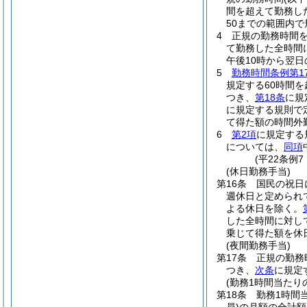
間を超えて勤務し
50までの範囲内
4
正規の勤務時間を
て勤務した全時間
午後10時から翌日
5
勤務時間条例第1
規定する60時間
つき、
第18条
に規
に規定する規則で
て得た額の時間外
6
第2項
に規定する
については、
同項
(平22条例
(休日勤務手当)
第16条
国民の祝日
週休日と定められ
よる休日を除く。
した全時間に対し
乗じて得た額を休
(夜間勤務手当)
第17条
正規の勤務
つき、
次条
に規定
(勤務1時間当たり
第18条
勤務1時間