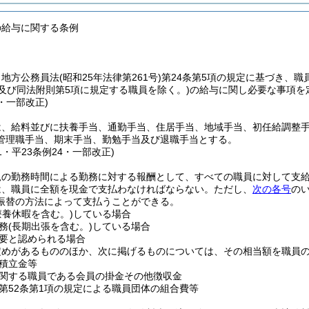
の給与に関する条例
、地方公務員法
(昭和25年法律第261号)
第24条第5項の規定に基づき、職
及び同法附則第5項に規定する職員を除く。)
の給与に関し必要な事項を
1・一部改正)
は、給料並びに扶養手当、通勤手当、住居手当、地域手当、初任給調整
管理職手当、期末手当、勤勉手当及び退職手当とする。
31・平23条例24・一部改正)
規の勤務時間による勤務に対する報酬として、すべての職員に対して支
は、職員に全額を現金で支払わなければならない。
ただし、
次の各号
の
振替の方法によって支払うことができる。
療養休暇を含む。)
している場合
務
(長期出張を含む。)
している場合
要と認められる場合
定めがあるもののほか、次に掲げるものについては、その相当額を職員
積立金等
関する職員である会員の掛金その他徴収金
第52条第1項の規定による職員団体の組合費等