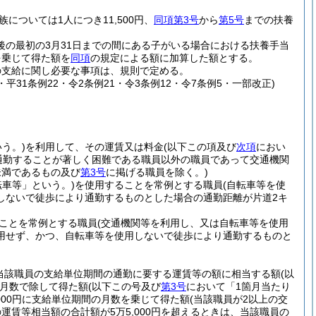
族については1人につき11,500円、
同項第3号
から
第5号
までの扶養
後の最初の3月31日までの間にある子がいる場合における扶養手当
を乗じて得た額を
同項
の規定による額に加算した額とする。
の支給に関し必要な事項は、規則で定める。
0・平31条例22・令2条例21・令3条例12・令7条例5・一部改正)
う。)
を利用して、その運賃又は料金
(以下この項及び
次項
におい
通勤することが著しく困難である職員以外の職員であって交通機関
未満であるもの及び
第3号
に掲げる職員を除く。)
転車等」という。)
を使用することを常例とする職員
(自転車等を使
しないで徒歩により通勤するものとした場合の通勤距離が片道2キ
ことを常例とする職員
(交通機関等を利用し、又は自転車等を使用
用せず、かつ、自転車等を使用しないで徒歩により通勤するものと
当該職員の支給単位期間の通勤に要する運賃等の額に相当する額
(以
月数で除して得た額
(以下この号及び
第3号
において「1箇月当たり
,000円に支給単位期間の月数を乗じて得た額
(当該職員が2以上の交
賃等相当額の合計額が5万5,000円を超えるときは、当該職員の