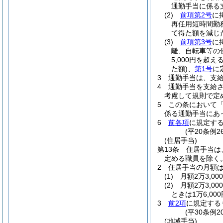
通勤手当に係る
(2)
前項第2号
に
再任用短時間勤
て得た額を減じ
(3)
前項第3号
に
離、自転車等の
5,000円を超
た額)
、
第1号
に
3
通勤手当は、支
4
通勤手当を支給
考慮して規則で定
5
この条において
係る通勤手当にあっ
6
前各項
に規定す
(平20条例
(住居手当)
第13条
住居手当は
定める職員を除く。
2
住居手当の月額
(1)
月額2万3,0
(2)
月額2万3,0
ときは1万6,000
3
前2項
に規定する
(平30条例
(地域手当)