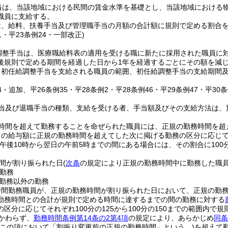
当は、当該地域における民間の賃金水準を基礎とし、当該地域における
職員に支給する。
は、給料、扶養手当及び管理職手当の月額の合計額に規則で定める割合
31・平23条例24・一部改正)
調整手当は、医療職給料表の適用を受ける職に新たに採用された職員に対し
後規則で定める期間を経過した日から1年を経過するごとにその額を減
り初任給調整手当を支給される職員の範囲、初任給調整手当の支給期間
24・追加、平26条例35・平28条例2・平28条例46・平29条例47・平30
当及び退職手当の種類、支給を受ける者、手当額及びその支給方法は、
時間を超えて勤務することを命ぜられた職員には、正規の勤務時間を超
の給与額に正規の勤務時間を超えてした次に掲げる勤務の区分に応じてそれ
が午後10時から翌日の午前5時までの間にある場合には、その割合に100分
間が割り振られた日
(
次条
の規定により正規の勤務時間中に勤務した職
勤務
勤務以外の勤務
時間勤務職員が、正規の勤務時間が割り振られた日において、正規の勤
勤務時間との合計が規則で定める時間に達するまでの間の勤務に対する
区分に応じてそれぞれ100分の125から100分の150までの範囲内で規
かわらず、
勤務時間条例第14条の2第4項
の規定により、あらかじめ
同条
下この項において「割振り変更前の正規の勤務時間」という。)
を超えて