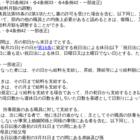
31・平23条例24・令4条例33・令4条例42・一部改正)
給料月額の調整)
務員法第55条の2第1項ただし書の許可を受けた場合を含む。以下同じ。
いて、部内の他の職員との均衡上必要があると認めるときは、復職し、
給料月額を調整することができる。
31・令4条例42・一部改正)
期間は、月の初日から末日までとする。
毎月21日
(その日が
第16条
に規定する祝日法による休日
(以下「祝日法
日に最も近い祝日法による休日、日曜日又は土曜日でない日)
とする。
た
2・一部改正)
となった者には、その日から給料を支給し、昇給、降給等により給料額
ときは、その日まで給料を支給する。
ときは、その月まで給料を支給する。
の規定により給料を支給する場合であって、月の初日から支給するとき
の現日数から週休日の日数を差し引いた日数を基礎として日割りによっ
、扶養親族のある職員に対して支給する。
とは、次に掲げる者で、他に生計の途がなく、主としてその職員の扶養
をしないが事実上婚姻関係と同様の事情にある者を含む。以下同じ。)
する日以後の最初の3月31日までの間にある子
父母及び祖父母
する日以後の最初の3月31日までの間にある弟妹及び孫