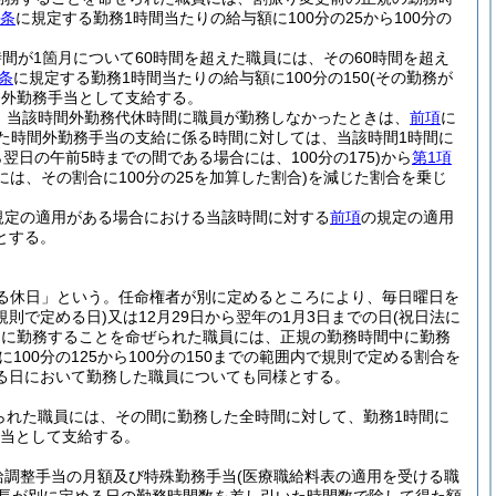
8条
に規定する勤務1時間当たりの給与額に100分の25から100分の
が1箇月について60時間を超えた職員には、その60時間を超え
8条
に規定する勤務1時間当たりの給与額に100分の150
(その勤務が
間外勤務手当として支給する。
、当該時間外勤務代休時間に職員が勤務しなかったときは、
前項
に
た時間外勤務手当の支給に係る時間に対しては、当該時間1時間に
ら翌日の午前5時までの間である場合には、100分の175)
から
第1項
は、その割合に100分の25を加算した割合)
を減じた割合を乗じ
規定の適用がある場合における当該時間に対する
前項
の規定の適用
とする。
よる休日」という。任命権者が別に定めるところにより、毎日曜日を
規則で定める日)
又は12月29日から翌年の1月3日までの日
(祝日法に
中に勤務することを命ぜられた職員には、正規の勤務時間中に勤務
100分の125から100分の150までの範囲内で規則で定める割合を
る日において勤務した職員についても同様とする。
られた職員には、その間に勤務した全時間に対して、勤務1時間に
手当として支給する。
給調整手当の月額及び特殊勤務手当
(医療職給料表の適用を受ける職