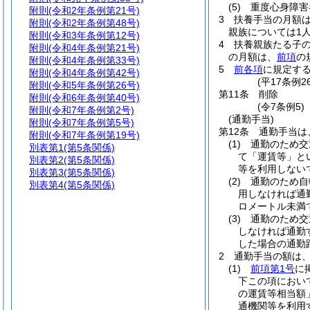
(5)
重度心身障害
附則
(令和2年条例第21号)
3
扶養手当の月額
附則
(令和2年条例第48号)
親族については1人
附則
(令和3年条例第12号)
4
扶養親族たる子の
附則
(令和4年条例第21号)
の月額は、
前項
の
附則
(令和4年条例第33号)
5
前各項
に規定す
附則
(令和4年条例第42号)
(平17条例
附則
(令和5年条例第26号)
第11条
削除
附則
(令和6年条例第40号)
(令7条例5)
附則
(令和7年条例第2号)
(通勤手当)
附則
(令和7年条例第5号)
第12条
通勤手当は
附則
(令和7年条例第19号)
(1)
通勤のため交
別表第1
(第5条関係)
て「運賃等」と
別表第2
(第5条関係)
等を利用しない
別表第3
(第5条関係)
(2)
通勤のため自
別表第4
(第5条関係)
用しなければ通
ロメートル未満
(3)
通勤のため交
しなければ通勤
した場合の通勤
2
通勤手当の額は
(1)
前項第1号
に
下この項におい
の運賃等相当額
通機関等を利用