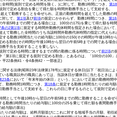
た全時間
(規則で定める時間を除く。)
に対して、勤務1時間につき、
第1
で規則で定める割合を乗じて得た額を時間外勤務手当として支給する。
超えて勤務することを命ぜられ、正規の勤務時間を超えてした勤務の時間
に対して、
第1項
及び
前項
の規定にかかわらず、勤務1時間につき、
第1
の午前5時までの間である場合には、100分の175)
を乗じて得た額を時
7条の2第1項
に規定する時間外勤務代休時間を指定された場合において
を超えて勤務した全時間のうち当該時間外勤務代休時間の指定に代えられ
定する勤務1時間当たりの給与額に100分の150
(その時間が午後10時か
定める割合
(その時間が午後10時から翌日の午前5時までの間である場合に
勤務手当を支給することを要しない。
規則で定める時間に達するまでの間の勤務に係る時間について
前2項
の
中「第1項に規定する規則で定める割合」とあるのは、「100分の100」
7・平22条例41・令4条例42・一部改正)
に関する法律
(昭和23年法律第178号)
に規定する休日
(以下「祝日法に
ている職員以外の職員にあっては、当該休日が週休日に当たるときは、
第23条
において「年末年始の休日」という。)
において正規の勤務時間
て、勤務時間1時間につき、
第18条
に規定する勤務1時間当たりの給与額に
日勤務手当として支給する。
これらの日に準ずるものとして規則で定め
時間として午後10時から翌日の午前5時までの間に勤務することを命ぜ
する勤務1時間当たりの給与額に100分の25を乗じて得た額を夜間勤務
の給与額の算出)
当たりの給与額は、給料月額並びにこれに対する地域手当の月額、初任