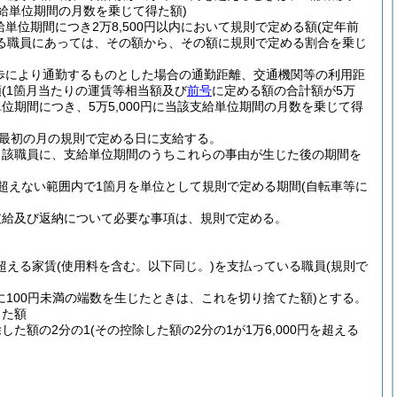
支給単位期間の月数を乗じて得た額)
位期間につき2万8,500円以内において規則で定める額
(定年前
る職員にあっては、その額から、その額に規則で定める割合を乗じ
歩により通勤するものとした場合の通勤距離、交通機関等の利用距
額
(1箇月当たりの運賃等相当額及び
前号
に定める額の合計額が5万
位期間につき、5万5,000円に当該支給単位期間の月数を乗じて得
最初の月の規則で定める日に支給する。
当該職員に、支給単位期間のうちこれらの事由が生じた後の期間を
超えない範囲内で1箇月を単位として規則で定める期間
(自転車等に
支給及び返納について必要な事項は、規則で定める。
を超える家賃
(使用料を含む。以下同じ。)
を支払っている職員
(規則で
に100円未満の端数を生じたときは、これを切り捨てた額)
とする。
した額
除した額の2分の1
(その控除した額の2分の1が1万6,000円を超える