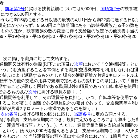
者
は、
前項第1号
に掲げる扶養親族については5,000円、
同項第2号
の扶養親
につき6,500円とする。
うちに満15歳に達する日以後の最初の4月1日から満22歳に達する日以
規定にかかわらず、5,500円に当該期間にある当該扶養親族たる子の数
るもののほか、扶養親族の数の変更に伴う支給額の改定その他扶養手当
269・平19条例6・平19条例30・平27条例23・平29条例18・平30条例2
、次に掲げる職員に対して支給する。
通機関又は有料の道路
(以下この項及び
次項
において「交通機関等」とい
いう。)
を負担することを常例とする職員
(交通機関等を利用しなければ
で徒歩により通勤するものとした場合の通勤距離が片道2キロメートル
転車その他の交通の用具で規則で定めるもの
(以下この条において「自
勤することが著しく困難である職員以外の職員であって自転車等を使用
であるもの及び
次号
に掲げる職員を除く。)
通機関等を利用して、その運賃等を負担し、かつ、自転車等を使用する
することが著しく困難である職員以外の職員であって、交通機関等を利
距離が片道2キロメートル未満であるものを除く。)
、
次の各号
に掲げる職員の区分に応じ、
当該各号
に定める額とする。
掲げる職員 支給単位期間につき、規則で定めるところにより算出した
て「運賃等相当額」という。)
。
ただし、運賃等相当額を支給単位期間の
」という。)
が5万5,000円を超えるときは、支給単位期間につき、5万5
するものとして当該運賃等の額を算出する場合において、1箇月当たりの運