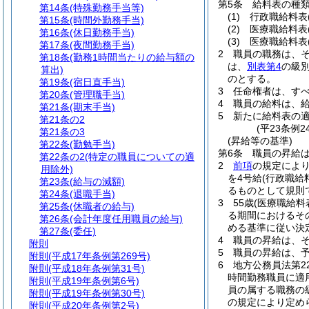
第5条
給料表の種
第14条
(特殊勤務手当等)
(1)
行政職給料表
第15条
(時間外勤務手当)
(2)
医療職給料表
第16条
(休日勤務手当)
(3)
医療職給料表
第17条
(夜間勤務手当)
2
職員の職務は、
第18条
(勤務1時間当たりの給与額の
は、
別表第4
の級
算出)
のとする。
第19条
(宿日直手当)
3
任命権者は、す
第20条
(管理職手当)
4
職員の給料は、
第21条
(期末手当)
5
新たに給料表の
第21条の2
(平23条例
第21条の3
(昇給等の基準)
第22条
(勤勉手当)
第6条
職員の昇給
第22条の2
(特定の職員についての適
2
前項
の規定によ
用除外)
を4号給
(行政職
第23条
(給与の減額)
るものとして規則
第24条
(退職手当)
3
55歳
(医療職給料
第25条
(休職者の給与)
る期間におけるそ
第26条
(会計年度任用職員の給与)
める基準に従い決
第27条
(委任)
4
職員の昇給は、
附則
5
職員の昇給は、
附則
(平成17年条例第269号)
6
地方公務員法第2
附則
(平成18年条例第31号)
時間勤務職員に適
附則
(平成19年条例第6号)
員の属する職務の
附則
(平成19年条例第30号)
の規定により定め
附則
(平成20年条例第2号)