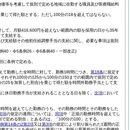
物価等を考慮して規則で定める地域に在勤する職員及び医療職給料
を乗じて得た額とする。
ただし100分の18を超えてはならない。
て、月額416,600円を超えない範囲内の額を採用の日から35年
じて支給する。
及び支給額その他初任給調整手当の支給に関し、必要な事項は規則
条例40・令5条例26・令6条例40・一部改正)
別に条例で定める。
えて勤務した全時間に対して、勤務1時間につき、
第18条
に規定す
ぞれ100分の125から100分の150までの範囲内で規則で定め
の25を加算した割合)
を乗じて得た額を時間外勤務手当として支
員に休日勤務手当が支給されることとなる日を除く。
次項
において
務時間を超えてした勤務のうち、その勤務の時間とその勤務をした
前項
の規定の適用については、
同項
中「正規の勤務時間を超えてし
則で定める割合」とあるのは、「100分の100」とする。
例第14条の2第2項
又は
第3項
の規定により割り振られた1週間の正
勤務することを命ぜられた職員には、割振り変更前の正規の勤務時