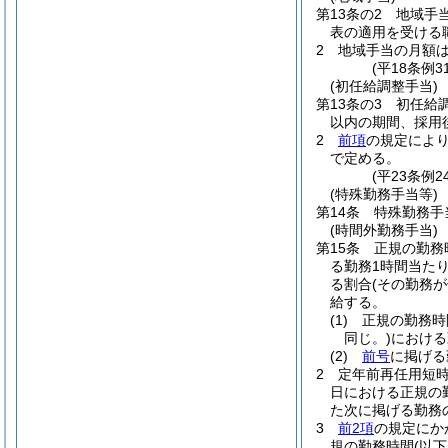
第13条の2
地域手
表の適用を受ける
2
地域手当の月額
(平18条例
(初任給調整手当)
第13条の3
初任給
以内の期間、採用
2
前項
の規定によ
で定める。
(平23条例
(特殊勤務手当等)
第14条
特殊勤務手
(時間外勤務手当)
第15条
正規の勤務
る勤務1時間当たり
る割合
(その勤務
給する。
(1)
正規の勤務時
同じ。)
における
(2)
前号
に掲げる
2
定年前再任用短
日における正規の
た次に掲げる勤務の
3
前2項
の規定にか
規の勤務時間
(以