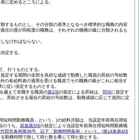
料表に定めるところによる。
分類するものとし、その分類の基準となるべき標準的な職務の内容
び責任の度が同程度の職務は、それぞれの職務の級に分類されるも
付しなければならない。
い決定する。
て、行うものとする。
に規定する期間の全部を良好な成績で勤務した職員の昇給の号給数
以外の各給料表の適用を受ける職員でその職務の級がこれに相当す
準に従い決定するものとする。
日を越えて在職する職員の
第1項
の規定による昇給は、
同項
に規定す
し、昇給させる場合の昇給の号給数は、勤務成績に応じて規則に定
用短時間勤務職員」という。)
の給料月額は、当該定年前再任用短
額のうち、
前条第3項
の規定により当該定年前再任用短時間勤務職
7年竹田市条例第38号。以下「勤務時間条例」という。)
第14条第4項
する勤務時間で除して得た数を乗じて得た額とする。