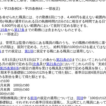
に12を乗じた額を、1週間当たりの勤務時間に52を乗じた時間数から
26・平23条例24・平25条例44・一部改正)
を命ぜられた職員には、その勤務1回につき、4,400円を超えない範囲
間が執務が通常行われる日の執務時間の2分の1に相当する時間である
6,600円を超えない範囲内において規則で定める額とする。
15条
から
第17条
までの勤務には含まれないものとする。
40・一部改正)
は、管理又は監督の地位にある職員の職のうち、その職務の特殊性に基
当の月額は、規則で定める。
ただし、給料月額の100分の12を超えては
条
までの規定は、
第1項
に規定する職にある職員には適用しない。
6月1日及び12月1日
(以下この条から
第21条の3
までにおいてこれらの
る月の規則で定める日
(
次条
及び
第21条の3
においてこれらの日を「支給
第25条第6項
の規定の適用を受ける職員及び規則で定める職員を除く。)
期末手当基礎額に100分の125を乗じて得た額に、基準日以前6箇月
める割合を乗じて得た額とする。
の100
月未満 100分の80
月未満 100分の60
00分の30
時間勤務職員に対する
前項
の規定の適用については、
同項
中「100分の1
基礎額は、それぞれその基準日現在
(退職し、又は死亡した職員にあっ