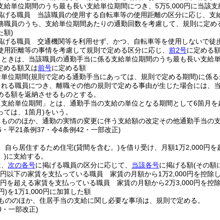
支給単位期間のうち最も長い支給単位期間につき、5万5,000円に当該
掲げる職員 当該職員の使用する自転車等の使用距離の区分に応じ、支給単
務職員のうち、支給単位期間あたりの通勤回数を考慮して、規則に定め
た額)
掲げる職員 交通機関等を利用せず、かつ、自転車等を使用しないで徒
使用距離等の事情を考慮して規則で定める区分に応じ、
前2号
に定める
えるときは、当該職員の通勤手当に係る支給単位期間のうち最も長い支給単
定める額又は
前号
に定める額
給単位期間
(規則で定める通勤手当にあっては、規則で定める期間)
に係る
される職員につき、離職その他の規則で定める事由が生じた場合には、
める額を返納させるものとする。
「支給単位期間」とは、通勤手当の支給の単位となる期間として6箇月を
ては、1箇月)
をいう。
るもののほか、通勤の実情の変更に伴う支給額の改定その他通勤手当の
26・平21条例37・令4条例42・一部改正)
、自ら居住するため住宅
(貸間を含む。)
を借り受け、月額1万2,000円
)
に支給する。
は、
次の各号
に掲げる職員の区分に応じて、
当該各号
に掲げる額
(その額
00円以下の家賃を支払っている職員 家賃の月額から1万2,000円を控除
00円を超える家賃を支払っている職員 家賃の月額から2万3,000円を控
円)
を1万1,000円に加算した額
もののほか、住居手当の支給に関し必要な事項は、規則で定める。
20・一部改正)