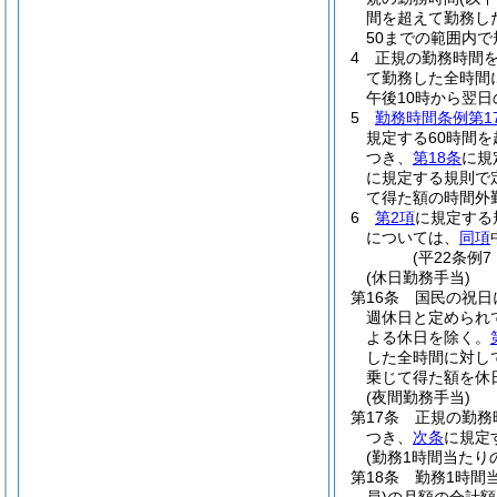
間を超えて勤務し
50までの範囲内
4
正規の勤務時間を
て勤務した全時間
午後10時から翌日
5
勤務時間条例第1
規定する60時間
つき、
第18条
に規
に規定する規則で
て得た額の時間外
6
第2項
に規定する
については、
同項
(平22条例
(休日勤務手当)
第16条
国民の祝日
週休日と定められ
よる休日を除く。
した全時間に対し
乗じて得た額を休
(夜間勤務手当)
第17条
正規の勤務
つき、
次条
に規定
(勤務1時間当たり
第18条
勤務1時間