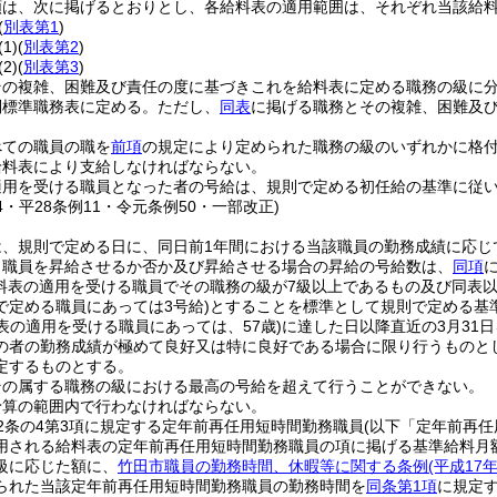
類は、次に掲げるとおりとし、各給料表の適用範囲は、それぞれ当該給
(
別表第1
)
(1)
(
別表第2
)
(2)
(
別表第3
)
その複雑、困難及び責任の度に基づきこれを給料表に定める職務の級に
別標準職務表に定める。
ただし、
同表
に掲げる職務とその複雑、困難及
べての職員の職を
前項
の規定により定められた職務の級のいずれかに格
給料表により支給しなければならない。
適用を受ける職員となった者の号給は、規則で定める初任給の基準に従
24・平28条例11・令元条例50・一部改正)
は、規則で定める日に、同日前1年間における当該職員の勤務成績に応じ
り職員を昇給させるか否か及び昇給させる場合の昇給の号給数は、
同項
給料表の適用を受ける職員でその職務の級が7級以上であるもの及び同表
で定める職員にあっては3号給)
とすることを標準として規則で定める基
表の適用を受ける職員にあっては、57歳)
に達した日以降直近の3月31
の者の勤務成績が極めて良好又は特に良好である場合に限り行うものと
定するものとする。
その属する職務の級における最高の号給を超えて行うことができない。
予算の範囲内で行わなければならない。
2条の4第3項に規定する定年前再任用短時間勤務職員
(以下「定年前再任
用される給料表の定年前再任用短時間勤務職員の項に掲げる基準給料月
級に応じた額に、
竹田市職員の勤務時間、休暇等に関する条例
(平成1
られた当該定年前再任用短時間勤務職員の勤務時間を
同条第1項
に規定