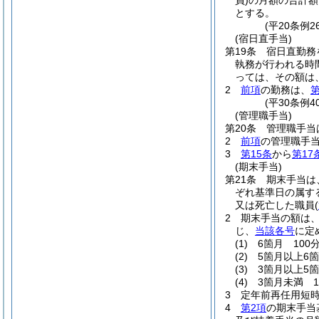
員)
の月額の合計額
とする。
(平20条例
(宿日直手当)
第19条
宿日直勤務
執務が行われる時
っては、その額は、
2
前項
の勤務は、
第
(平30条例
(管理職手当)
第20条
管理職手当
2
前項
の管理職手
3
第15条
から
第17
(期末手当)
第21条
期末手当は、
ぞれ基準日の属す
又は死亡した職員
(
2
期末手当の額は、
じ、
当該各号
に定
(1)
6箇月 100分
(2)
5箇月以上6箇
(3)
3箇月以上5箇
(4)
3箇月未満 1
3
定年前再任用短
4
第2項
の期末手当