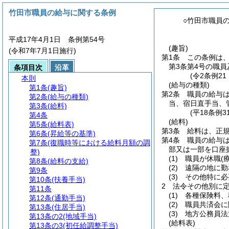
竹田市職員の給与に関する条例
○竹田市職員
平成17年4月1日 条例第54号
(趣旨)
(令和7年7月1日施行)
第1条
この条例は
第3条第4号の職員
条項目次
沿革
(令2条例2
本則
(給与の種類)
第1条
(趣旨)
第2条
職員の給与
第2条
(給与の種類)
当、宿日直手当、
第3条
(給料)
(平18条例
第4条
(給料)
第5条
(給料表)
第3条
給料は、正
第6条
(昇給等の基準)
第4条
職員の給与
第7条
(復職時等における給料月額の調
部又は一部を口座
整)
(1)
職員が休職
(
第8条
(給料の支給)
(2)
遠隔の地に勤
第9条
(3)
その他特に必
第10条
(扶養手当)
2
法令その他別に
第11条
(1)
各種保険料、
第12条
(通勤手当)
(2)
職員共済会に
第13条
(住居手当)
(3)
地方公務員法
第13条の2
(地域手当)
(給料表)
第13条の3
(初任給調整手当)