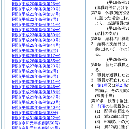
(平18条例
附則
(平成20年条例第26号)
(復職時等における
附則
(平成21年条例第20号)
第7条
休職
(地方公
附則
(平成21年条例第37号)
に至った場合にお
附則
(平成22年条例第7号)
より、当該職員の
附則
(平成22年条例第41号)
(平18条例
附則
(平成23年条例第24号)
(給料の支給)
附則
(平成23年条例第30号)
第8条
給料の計算
附則
(平成24年条例第40号)
2
給料の支給日は、
附則
(平成25年条例第44号)
前において、その
附則
(平成26年条例第2号)
る。
附則
(平成26年条例第17号)
(平26条例
附則
(平成26年条例第35号)
第9条
新たに職員
附則
(平成27年条例第23号)
る。
附則
(平成28年条例第2号)
2
職員が退職した
附則
(平成28年条例第5号)
3
職員が死亡した
附則
(平成28年条例第11号)
4
第1項
又は
第2項
附則
(平成28年条例第46号)
料額は、その期間
附則
(平成29年条例第18号)
(扶養手当)
附則
(平成29年条例第47号)
第10条
扶養手当は
附則
(平成30年条例第20号)
2
前項
の扶養親族
附則
(平成30年条例第40号)
(1)
配偶者
(届出
附則
(平成31年条例第3号)
(2)
満22歳に達
附則
(平成31年条例第22号)
(3)
60歳以上の
附則
(令和元年条例第50号)
(4)
満22歳に達
附則
(令和元年条例第53号)