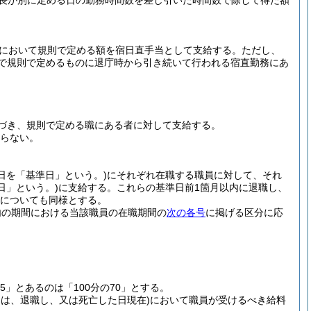
市長が別に定める日の勤務時間数を差し引いた時間数で除して得た額
内において規則で定める額を宿日直手当として支給する。
ただし、
日で規則で定めるものに退庁時から引き続いて行われる宿直勤務にあ
づき、規則で定める職にある者に対して支給する。
ならない。
日を「基準日」という。)
にそれぞれ在職する職員に対して、それ
日」という。)
に支給する。
これらの基準日前1箇月以内に退職し、
についても同様とする。
以内の期間における当該職員の在職期間の
次の各号
に掲げる区分に応
25」とあるのは「100分の70」とする。
ては、退職し、又は死亡した日現在)
において職員が受けるべき給料