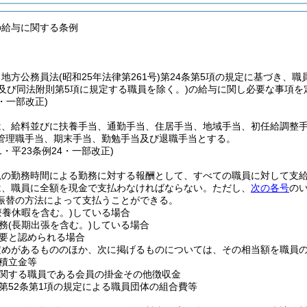
の給与に関する条例
、地方公務員法
(昭和25年法律第261号)
第24条第5項の規定に基づき、職
及び同法附則第5項に規定する職員を除く。)
の給与に関し必要な事項を
1・一部改正)
は、給料並びに扶養手当、通勤手当、住居手当、地域手当、初任給調整
管理職手当、期末手当、勤勉手当及び退職手当とする。
31・平23条例24・一部改正)
規の勤務時間による勤務に対する報酬として、すべての職員に対して支
は、職員に全額を現金で支払わなければならない。
ただし、
次の各号
の
振替の方法によって支払うことができる。
療養休暇を含む。)
している場合
務
(長期出張を含む。)
している場合
要と認められる場合
定めがあるもののほか、次に掲げるものについては、その相当額を職員
積立金等
関する職員である会員の掛金その他徴収金
第52条第1項の規定による職員団体の組合費等