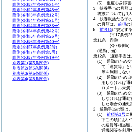
(5)
重度心身障害
附則
(令和2年条例第21号)
3
扶養手当の月額
附則
(令和2年条例第48号)
親族については1人
附則
(令和3年条例第12号)
4
扶養親族たる子の
附則
(令和4年条例第21号)
の月額は、
前項
の
附則
(令和4年条例第33号)
5
前各項
に規定す
附則
(令和4年条例第42号)
(平17条例
附則
(令和5年条例第26号)
第11条
削除
附則
(令和6年条例第40号)
(令7条例5)
附則
(令和7年条例第2号)
(通勤手当)
附則
(令和7年条例第5号)
第12条
通勤手当は
附則
(令和7年条例第19号)
(1)
通勤のため交
別表第1
(第5条関係)
て「運賃等」と
別表第2
(第5条関係)
等を利用しない
別表第3
(第5条関係)
(2)
通勤のため自
別表第4
(第5条関係)
用しなければ通
ロメートル未満
(3)
通勤のため交
しなければ通勤
した場合の通勤
2
通勤手当の額は
(1)
前項第1号
に
下この項におい
の運賃等相当額
通機関等を利用