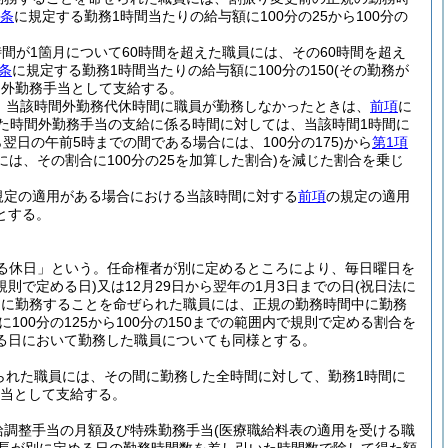
8条
に規定する勤務1時間当たりの給与額に100分の25から100分の
が1箇月について60時間を超えた職員には、その60時間を超え
8条
に規定する勤務1時間当たりの給与額に100分の150
(その勤務が
間外勤務手当として支給する。
、当該時間外勤務代休時間に職員が勤務しなかったときは、
前項
に
た時間外勤務手当の支給に係る時間に対しては、当該時間1時間に
ら翌日の午前5時までの間である場合には、100分の175)
から
第1項
は、その割合に100分の25を加算した割合)
を減じた割合を乗じ
規定の適用がある場合における当該時間に対する
前項
の規定の適用
とする。
よる休日」という。任命権者が別に定めるところにより、毎日曜日を
規則で定める日)
又は12月29日から翌年の1月3日までの日
(祝日法に
中に勤務することを命ぜられた職員には、正規の勤務時間中に勤務
100分の125から100分の150までの範囲内で規則で定める割合を
る日において勤務した職員についても同様とする。
られた職員には、その間に勤務した全時間に対して、勤務1時間に
手当として支給する。
給調整手当の月額及び特殊勤務手当
(医療職給料表の適用を受ける職