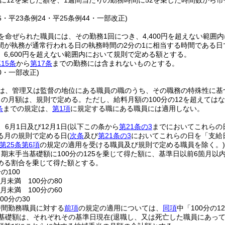
に12を乗じた額を、1週間当たりの勤務時間に52を乗じた時間数から
26・平23条例24・平25条例44・一部改正)
を命ぜられた職員には、その勤務1回につき、4,400円を超えない範囲
間が執務が通常行われる日の執務時間の2分の1に相当する時間である
6,600円を超えない範囲内において規則で定める額とする。
15条
から
第17条
までの勤務には含まれないものとする。
40・一部改正)
は、管理又は監督の地位にある職員の職のうち、その職務の特殊性に基
当の月額は、規則で定める。
ただし、給料月額の100分の12を超えては
条
までの規定は、
第1項
に規定する職にある職員には適用しない。
6月1日及び12月1日
(以下この条から
第21条の3
までにおいてこれらの
る月の規則で定める日
(
次条
及び
第21条の3
においてこれらの日を「支給
第25条第6項
の規定の適用を受ける職員及び規則で定める職員を除く。)
期末手当基礎額に100分の125を乗じて得た額に、基準日以前6箇月
める割合を乗じて得た額とする。
の100
月未満 100分の80
月未満 100分の60
00分の30
時間勤務職員に対する
前項
の規定の適用については、
同項
中「100分の1
基礎額は、それぞれその基準日現在
(退職し、又は死亡した職員にあっ