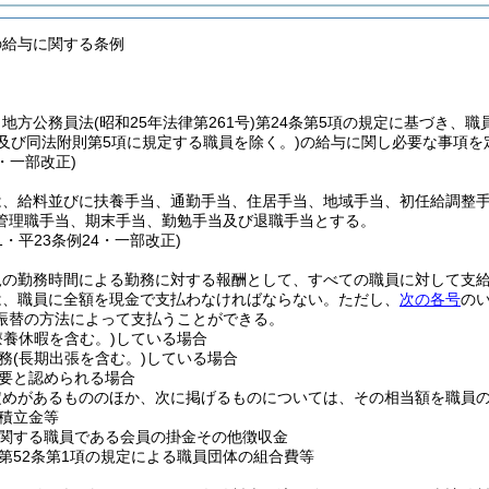
の給与に関する条例
、地方公務員法
(昭和25年法律第261号)
第24条第5項の規定に基づき、職
及び同法附則第5項に規定する職員を除く。)
の給与に関し必要な事項を
1・一部改正)
は、給料並びに扶養手当、通勤手当、住居手当、地域手当、初任給調整
管理職手当、期末手当、勤勉手当及び退職手当とする。
31・平23条例24・一部改正)
規の勤務時間による勤務に対する報酬として、すべての職員に対して支
は、職員に全額を現金で支払わなければならない。
ただし、
次の各号
の
振替の方法によって支払うことができる。
療養休暇を含む。)
している場合
務
(長期出張を含む。)
している場合
要と認められる場合
定めがあるもののほか、次に掲げるものについては、その相当額を職員
積立金等
関する職員である会員の掛金その他徴収金
第52条第1項の規定による職員団体の組合費等