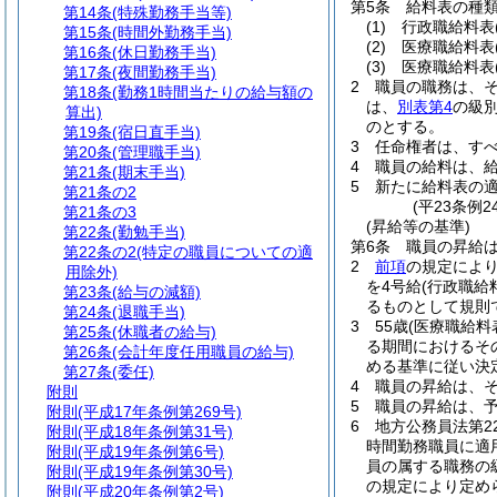
第5条
給料表の種
第14条
(特殊勤務手当等)
(1)
行政職給料表
第15条
(時間外勤務手当)
(2)
医療職給料表
第16条
(休日勤務手当)
(3)
医療職給料表
第17条
(夜間勤務手当)
2
職員の職務は、
第18条
(勤務1時間当たりの給与額の
は、
別表第4
の級
算出)
のとする。
第19条
(宿日直手当)
3
任命権者は、す
第20条
(管理職手当)
4
職員の給料は、
第21条
(期末手当)
5
新たに給料表の
第21条の2
(平23条例
第21条の3
(昇給等の基準)
第22条
(勤勉手当)
第6条
職員の昇給
第22条の2
(特定の職員についての適
2
前項
の規定によ
用除外)
を4号給
(行政職
第23条
(給与の減額)
るものとして規則
第24条
(退職手当)
3
55歳
(医療職給料
第25条
(休職者の給与)
る期間におけるそ
第26条
(会計年度任用職員の給与)
める基準に従い決
第27条
(委任)
4
職員の昇給は、
附則
5
職員の昇給は、
附則
(平成17年条例第269号)
6
地方公務員法第2
附則
(平成18年条例第31号)
時間勤務職員に適
附則
(平成19年条例第6号)
員の属する職務の
附則
(平成19年条例第30号)
の規定により定め
附則
(平成20年条例第2号)