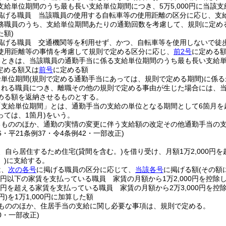
支給単位期間のうち最も長い支給単位期間につき、5万5,000円に当該
掲げる職員 当該職員の使用する自転車等の使用距離の区分に応じ、支給単
務職員のうち、支給単位期間あたりの通勤回数を考慮して、規則に定め
た額)
掲げる職員 交通機関等を利用せず、かつ、自転車等を使用しないで徒
使用距離等の事情を考慮して規則で定める区分に応じ、
前2号
に定める
えるときは、当該職員の通勤手当に係る支給単位期間のうち最も長い支給単
定める額又は
前号
に定める額
給単位期間
(規則で定める通勤手当にあっては、規則で定める期間)
に係る
される職員につき、離職その他の規則で定める事由が生じた場合には、
める額を返納させるものとする。
「支給単位期間」とは、通勤手当の支給の単位となる期間として6箇月を
ては、1箇月)
をいう。
るもののほか、通勤の実情の変更に伴う支給額の改定その他通勤手当の
26・平21条例37・令4条例42・一部改正)
、自ら居住するため住宅
(貸間を含む。)
を借り受け、月額1万2,000円
)
に支給する。
は、
次の各号
に掲げる職員の区分に応じて、
当該各号
に掲げる額
(その額
00円以下の家賃を支払っている職員 家賃の月額から1万2,000円を控除
00円を超える家賃を支払っている職員 家賃の月額から2万3,000円を控
円)
を1万1,000円に加算した額
もののほか、住居手当の支給に関し必要な事項は、規則で定める。
20・一部改正)