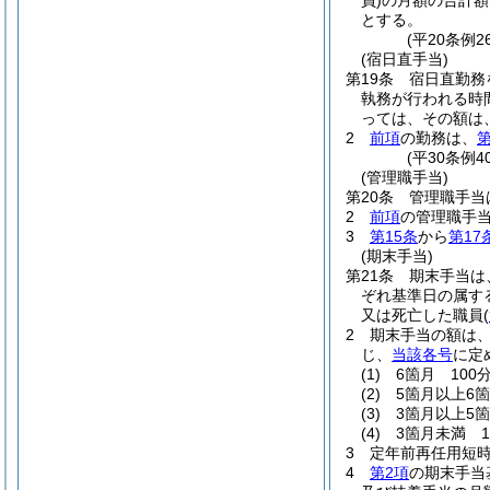
員)
の月額の合計額
とする。
(平20条例
(宿日直手当)
第19条
宿日直勤務
執務が行われる時
っては、その額は、
2
前項
の勤務は、
第
(平30条例
(管理職手当)
第20条
管理職手当
2
前項
の管理職手
3
第15条
から
第17
(期末手当)
第21条
期末手当は、
ぞれ基準日の属す
又は死亡した職員
(
2
期末手当の額は、
じ、
当該各号
に定
(1)
6箇月 100分
(2)
5箇月以上6箇
(3)
3箇月以上5箇
(4)
3箇月未満 1
3
定年前再任用短
4
第2項
の期末手当