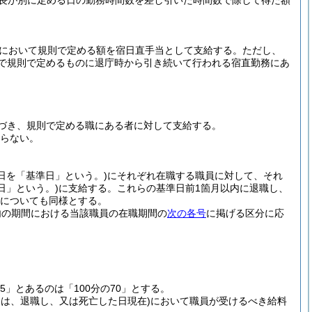
市長が別に定める日の勤務時間数を差し引いた時間数で除して得た額
内において規則で定める額を宿日直手当として支給する。
ただし、
日で規則で定めるものに退庁時から引き続いて行われる宿直勤務にあ
づき、規則で定める職にある者に対して支給する。
ならない。
日を「基準日」という。)
にそれぞれ在職する職員に対して、それ
日」という。)
に支給する。
これらの基準日前1箇月以内に退職し、
についても同様とする。
以内の期間における当該職員の在職期間の
次の各号
に掲げる区分に応
25」とあるのは「100分の70」とする。
ては、退職し、又は死亡した日現在)
において職員が受けるべき給料