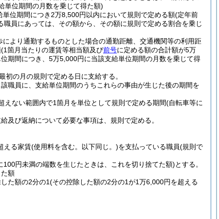
支給単位期間の月数を乗じて得た額)
位期間につき2万8,500円以内において規則で定める額
(定年前
る職員にあっては、その額から、その額に規則で定める割合を乗じ
歩により通勤するものとした場合の通勤距離、交通機関等の利用距
額
(1箇月当たりの運賃等相当額及び
前号
に定める額の合計額が5万
位期間につき、5万5,000円に当該支給単位期間の月数を乗じて得
最初の月の規則で定める日に支給する。
当該職員に、支給単位期間のうちこれらの事由が生じた後の期間を
超えない範囲内で1箇月を単位として規則で定める期間
(自転車等に
支給及び返納について必要な事項は、規則で定める。
を超える家賃
(使用料を含む。以下同じ。)
を支払っている職員
(規則で
に100円未満の端数を生じたときは、これを切り捨てた額)
とする。
した額
除した額の2分の1
(その控除した額の2分の1が1万6,000円を超える