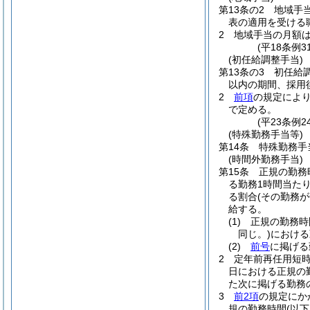
第13条の2
地域手
表の適用を受ける
2
地域手当の月額
(平18条例
(初任給調整手当)
第13条の3
初任給
以内の期間、採用
2
前項
の規定によ
で定める。
(平23条例
(特殊勤務手当等)
第14条
特殊勤務手
(時間外勤務手当)
第15条
正規の勤務
る勤務1時間当たり
る割合
(その勤務
給する。
(1)
正規の勤務時
同じ。)
における
(2)
前号
に掲げる
2
定年前再任用短
日における正規の
た次に掲げる勤務の
3
前2項
の規定にか
規の勤務時間
(以