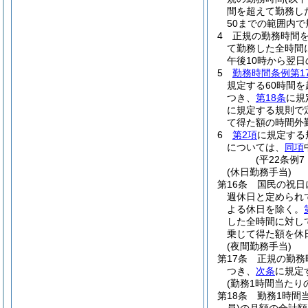
間を超えて勤務し
50までの範囲内
4
正規の勤務時間を
て勤務した全時間
午後10時から翌日
5
勤務時間条例第1
規定する60時間
つき、
第18条
に規
に規定する規則で
て得た額の時間外
6
第2項
に規定する
については、
同項
(平22条例
(休日勤務手当)
第16条
国民の祝日
週休日と定められ
よる休日を除く。
した全時間に対し
乗じて得た額を休
(夜間勤務手当)
第17条
正規の勤務
つき、
次条
に規定
(勤務1時間当たり
第18条
勤務1時間