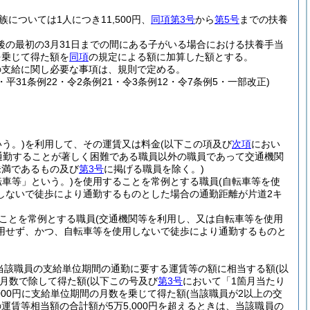
族については1人につき11,500円、
同項第3号
から
第5号
までの扶養
後の最初の3月31日までの間にある子がいる場合における扶養手当
を乗じて得た額を
同項
の規定による額に加算した額とする。
の支給に関し必要な事項は、規則で定める。
0・平31条例22・令2条例21・令3条例12・令7条例5・一部改正)
う。)
を利用して、その運賃又は料金
(以下この項及び
次項
におい
通勤することが著しく困難である職員以外の職員であって交通機関
未満であるもの及び
第3号
に掲げる職員を除く。)
転車等」という。)
を使用することを常例とする職員
(自転車等を使
しないで徒歩により通勤するものとした場合の通勤距離が片道2キ
ことを常例とする職員
(交通機関等を利用し、又は自転車等を使用
用せず、かつ、自転車等を使用しないで徒歩により通勤するものと
当該職員の支給単位期間の通勤に要する運賃等の額に相当する額
(以
月数で除して得た額
(以下この号及び
第3号
において「1箇月当たり
,000円に支給単位期間の月数を乗じて得た額
(当該職員が2以上の交
賃等相当額の合計額が5万5,000円を超えるときは、当該職員の