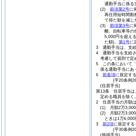
通勤手当に係る
(2)
前項第2号
に
再任用短時間勤
て得た額を減じ
(3)
前項第3号
に
離、自転車等の
5,000円を超
た額)
、
第1号
に
3
通勤手当は、支
4
通勤手当を支給
考慮して規則で定
5
この条において
係る通勤手当にあっ
6
前各項
に規定す
(平20条例
(住居手当)
第13条
住居手当は
定める職員を除く。
2
住居手当の月額
(1)
月額2万3,0
(2)
月額2万3,0
ときは1万6,000
3
前2項
に規定する
(平30条例
(地域手当)