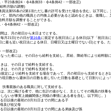
31・平23条例24・令4条例33・令4条例42・一部改正)
給料月額の調整)
務員法第55条の2第1項ただし書の許可を受けた場合を含む。以下同じ。
いて、部内の他の職員との均衡上必要があると認めるときは、復職し、
給料月額を調整することができる。
31・令4条例42・一部改正)
期間は、月の初日から末日までとする。
毎月21日
(その日が
第16条
に規定する祝日法による休日
(以下「祝日法
日に最も近い祝日法による休日、日曜日又は土曜日でない日)
とする。
た
2・一部改正)
となった者には、その日から給料を支給し、昇給、降給等により給料額
ときは、その日まで給料を支給する。
ときは、その月まで給料を支給する。
の規定により給料を支給する場合であって、月の初日から支給するとき
の現日数から週休日の日数を差し引いた日数を基礎として日割りによっ
、扶養親族のある職員に対して支給する。
とは、次に掲げる者で、他に生計の途がなく、主としてその職員の扶養
をしないが事実上婚姻関係と同様の事情にある者を含む。以下同じ。)
する日以後の最初の3月31日までの間にある子
父母及び祖父母
する日以後の最初の3月31日までの間にある弟妹及び孫