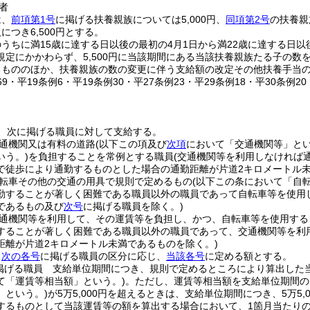
者
は、
前項第1号
に掲げる扶養親族については5,000円、
同項第2号
の扶養親
につき6,500円とする。
うちに満15歳に達する日以後の最初の4月1日から満22歳に達する日以
規定にかかわらず、5,500円に当該期間にある当該扶養親族たる子の数
るもののほか、扶養親族の数の変更に伴う支給額の改定その他扶養手当
269・平19条例6・平19条例30・平27条例23・平29条例18・平30条例2
、次に掲げる職員に対して支給する。
通機関又は有料の道路
(以下この項及び
次項
において「交通機関等」とい
いう。)
を負担することを常例とする職員
(交通機関等を利用しなければ
で徒歩により通勤するものとした場合の通勤距離が片道2キロメートル
転車その他の交通の用具で規則で定めるもの
(以下この条において「自
勤することが著しく困難である職員以外の職員であって自転車等を使用
であるもの及び
次号
に掲げる職員を除く。)
通機関等を利用して、その運賃等を負担し、かつ、自転車等を使用する
することが著しく困難である職員以外の職員であって、交通機関等を利
距離が片道2キロメートル未満であるものを除く。)
、
次の各号
に掲げる職員の区分に応じ、
当該各号
に定める額とする。
掲げる職員 支給単位期間につき、規則で定めるところにより算出した
て「運賃等相当額」という。)
。
ただし、運賃等相当額を支給単位期間の
」という。)
が5万5,000円を超えるときは、支給単位期間につき、5万5
するものとして当該運賃等の額を算出する場合において、1箇月当たりの運