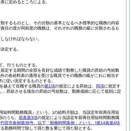
料表に定めるところによる。
分類するものとし、その分類の基準となるべき標準的な職務の内容
び責任の度が同程度の職務は、それぞれの職務の級に分類されるも
付しなければならない。
い決定する。
て、行うものとする。
に規定する期間の全部を良好な成績で勤務した職員の昇給の号給数
以外の各給料表の適用を受ける職員でその職務の級がこれに相当す
準に従い決定するものとする。
日を越えて在職する職員の
第1項
の規定による昇給は、
同項
に規定す
し、昇給させる場合の昇給の号給数は、勤務成績に応じて規則に定
用短時間勤務職員」という。)
の給料月額は、当該定年前再任用短
額のうち、
前条第3項
の規定により当該定年前再任用短時間勤務職
7年竹田市条例第38号。以下「勤務時間条例」という。)
第14条第4項
する勤務時間で除して得た数を乗じて得た額とする。