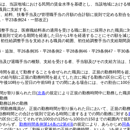
当は、当該地域における民間の賃金水準を基礎とし、当該地域における
職員に支給する。
は、給料、扶養手当及び管理職手当の月額の合計額に規則で定める割合
31・平23条例24・一部改正)
調整手当は、医療職給料表の適用を受ける職に新たに採用された職員に対し
後規則で定める期間を経過した日から1年を経過するごとにその額を減
り初任給調整手当を支給される職員の範囲、初任給調整手当の支給期間
24・追加、平26条例35・平28条例2・平28条例46・平29条例47・平30
当及び退職手当の種類、支給を受ける者、手当額及びその支給方法は、
時間を超えて勤務することを命ぜられた職員には、正規の勤務時間を超
の給与額に正規の勤務時間を超えてした次に掲げる勤務の区分に応じてそれ
が午後10時から翌日の午前5時までの間にある場合には、その割合に100分
間が割り振られた日
(
次条
の規定により正規の勤務時間中に勤務した職
勤務
勤務以外の勤務
時間勤務職員が、正規の勤務時間が割り振られた日において、正規の勤
勤務時間との合計が規則で定める時間に達するまでの間の勤務に対する
区分に応じてそれぞれ100分の125から100分の150までの範囲内で規
かわらず、
勤務時間条例第14条の2第4項
の規定により、あらかじめ
同条
下この項において「割振り変更前の正規の勤務時間」という。)
を超えて