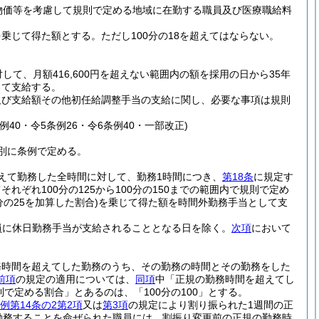
物価等を考慮して規則で定める地域に在勤する職員及び医療職給料
を乗じて得た額とする。
ただし100分の18を超えてはならない。
て、月額416,600円を超えない範囲内の額を採用の日から35年
じて支給する。
及び支給額その他初任給調整手当の支給に関し、必要な事項は規則
条例40・令5条例26・令6条例40・一部改正)
別に条例で定める。
えて勤務した全時間に対して、勤務1時間につき、
第18条
に規定す
ぞれ100分の125から100分の150までの範囲内で規則で定め
の25を加算した割合)
を乗じて得た額を時間外勤務手当として支
員に休日勤務手当が支給されることとなる日を除く。
次項
において
務時間を超えてした勤務のうち、その勤務の時間とその勤務をした
前項
の規定の適用については、
同項
中「正規の勤務時間を超えてし
則で定める割合」とあるのは、「100分の100」とする。
例第14条の2第2項
又は
第3項
の規定により割り振られた1週間の正
勤務することを命ぜられた職員には、割振り変更前の正規の勤務時