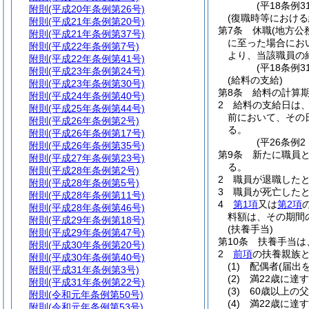
(平18条例
附則
(平成20年条例第26号)
(復職時等における
附則
(平成21年条例第20号)
第7条
休職
(地方公
附則
(平成21年条例第37号)
に至った場合にお
附則
(平成22年条例第7号)
より、当該職員の
附則
(平成22年条例第41号)
(平18条例
附則
(平成23年条例第24号)
(給料の支給)
附則
(平成23年条例第30号)
第8条
給料の計算
附則
(平成24年条例第40号)
2
給料の支給日は、
附則
(平成25年条例第44号)
前において、その
附則
(平成26年条例第2号)
る。
附則
(平成26年条例第17号)
(平26条例
附則
(平成26年条例第35号)
第9条
新たに職員
附則
(平成27年条例第23号)
る。
附則
(平成28年条例第2号)
2
職員が退職した
附則
(平成28年条例第5号)
3
職員が死亡した
附則
(平成28年条例第11号)
4
第1項
又は
第2項
附則
(平成28年条例第46号)
料額は、その期間
附則
(平成29年条例第18号)
(扶養手当)
附則
(平成29年条例第47号)
第10条
扶養手当は
附則
(平成30年条例第20号)
2
前項
の扶養親族
附則
(平成30年条例第40号)
(1)
配偶者
(届出
附則
(平成31年条例第3号)
(2)
満22歳に達
附則
(平成31年条例第22号)
(3)
60歳以上の
附則
(令和元年条例第50号)
(4)
満22歳に達
附則
(令和元年条例第53号)