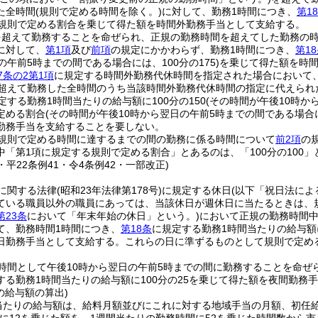
た全時間
(規則で定める時間を除く。)
に対して、勤務1時間につき、
第1
で規則で定める割合を乗じて得た額を時間外勤務手当として支給する。
超えて勤務することを命ぜられ、正規の勤務時間を超えてした勤務の時間
に対して、
第1項
及び
前項
の規定にかかわらず、勤務1時間につき、
第1
の午前5時までの間である場合には、100分の175)
を乗じて得た額を時
7条の2第1項
に規定する時間外勤務代休時間を指定された場合において
を超えて勤務した全時間のうち当該時間外勤務代休時間の指定に代えられ
定する勤務1時間当たりの給与額に100分の150
(その時間が午後10時か
定める割合
(その時間が午後10時から翌日の午前5時までの間である場合に
勤務手当を支給することを要しない。
規則で定める時間に達するまでの間の勤務に係る時間について
前2項
の
中「第1項に規定する規則で定める割合」とあるのは、「100分の100」
7・平22条例41・令4条例42・一部改正)
に関する法律
(昭和23年法律第178号)
に規定する休日
(以下「祝日法に
ている職員以外の職員にあっては、当該休日が週休日に当たるときは、
第23条
において「年末年始の休日」という。)
において正規の勤務時間
て、勤務時間1時間につき、
第18条
に規定する勤務1時間当たりの給与額に
日勤務手当として支給する。
これらの日に準ずるものとして規則で定め
時間として午後10時から翌日の午前5時までの間に勤務することを命ぜ
する勤務1時間当たりの給与額に100分の25を乗じて得た額を夜間勤務
の給与額の算出)
当たりの給与額は、給料月額並びにこれに対する地域手当の月額、初任