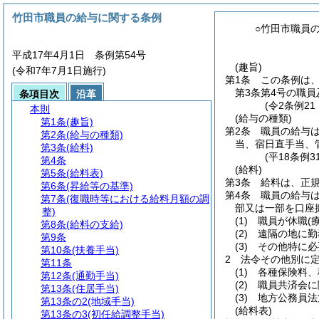
竹田市職員の給与に関する条例
○竹田市職員
平成17年4月1日 条例第54号
(趣旨)
(令和7年7月1日施行)
第1条
この条例は
第3条第4号の職員
条項目次
沿革
(令2条例2
本則
(給与の種類)
第1条
(趣旨)
第2条
職員の給与
第2条
(給与の種類)
当、宿日直手当、
第3条
(給料)
(平18条例
第4条
(給料)
第5条
(給料表)
第3条
給料は、正
第6条
(昇給等の基準)
第4条
職員の給与
第7条
(復職時等における給料月額の調
部又は一部を口座
整)
(1)
職員が休職
(
第8条
(給料の支給)
(2)
遠隔の地に勤
第9条
(3)
その他特に必
第10条
(扶養手当)
2
法令その他別に
第11条
(1)
各種保険料、
第12条
(通勤手当)
(2)
職員共済会に
第13条
(住居手当)
(3)
地方公務員法
第13条の2
(地域手当)
(給料表)
第13条の3
(初任給調整手当)