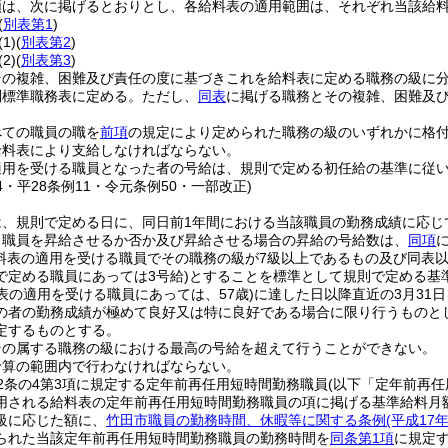
類は、次に掲げるとおりとし、各給料表の適用範囲は、それぞれ当該給
(
別表第1
)
(1)
(
別表第2
)
(2)
(
別表第3
)
その複雑、困難及び責任の度に基づきこれを給料表に定める職務の級に
別標準職務表に定める。
ただし、
同表
に掲げる職務とその複雑、困難及
べての職員の職を
前項
の規定により定められた職務の級のいずれかに格
給料表により支給しなければならない。
適用を受ける職員となった者の号給は、規則で定める初任給の基準に従
24・平28条例11・令元条例50・一部改正)
は、規則で定める日に、同日前1年間における当該職員の勤務成績に応じ
り職員を昇給させるか否か及び昇給させる場合の昇給の号給数は、
同項
給料表の適用を受ける職員でその職務の級が7級以上であるもの及び同表
で定める職員にあっては3号給)
とすることを標準として規則で定める基
表の適用を受ける職員にあっては、57歳)
に達した日以降直近の3月31
の者の勤務成績が極めて良好又は特に良好である場合に限り行うものと
定するものとする。
その属する職務の級における最高の号給を超えて行うことができない。
予算の範囲内で行わなければならない。
2条の4第3項に規定する定年前再任用短時間勤務職員
(以下「定年前再任
用される給料表の定年前再任用短時間勤務職員の項に掲げる基準給料月
級に応じた額に、
竹田市職員の勤務時間、休暇等に関する条例
(平成1
られた当該定年前再任用短時間勤務職員の勤務時間を
同条第1項
に規定