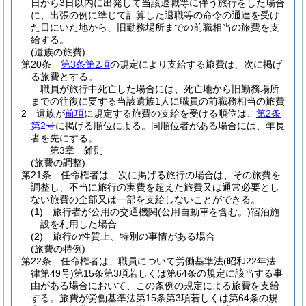
日から3日以内に出発して当該退職等に伴う旅行をした場合
に、出張の例に準じて計算した退職等の命令の通達を受け
た日にいた地から、旧勤務場所までの前職相当の旅費を支
給する。
(遺族の旅費)
第20条
第3条第2項
の規定により支給する旅費は、次に掲げ
る旅費とする。
職員が旅行中死亡した場合には、死亡地から旧勤務場所
までの往復に要する当該遺族1人に職員の前職務相当の旅費
2
遺族が
前項
に規定する旅費の支給を受ける順位は、
第2条
第2号
に掲げる順位による。
同順位者がある場合には、年長
者を先にする。
第3章
雑則
(旅費の調整)
第21条
任命権者は、次に掲げる旅行の場合は、その旅費を
調整し、不当に旅行の実費を超えた旅費又は通常必要とし
ない旅費の全部又は一部を支給しないことができる。
(1)
旅行者が公用の交通機関
(公用自動車を含む。)
宿泊施
設を利用した場合
(2)
旅行の性質上、特別の事情がある場合
(旅費の特例)
第22条
任命権者は、職員について労働基準法
(昭和22年法
律第49号)
第15条第3項若しくは第64条の規定に該当する事
由がある場合において、この条例の規定による旅費を支給
する。
旅費が労働基準法第15条第3項若しくは第64条の規