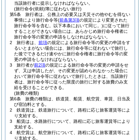
当該旅行者に提示しなければならない。
(旅行命令(依頼)簿に従わない旅行)
第5条
旅行者は、公務上の必要又は天災その他やむを得ない
事情により旅行命令等
(
前条第3項
の規定により変更された
旅行命令等を含む。以下本条において同じ。)
に従って旅行
することができない場合には、あらかじめ旅行命令権者に
旅行命令等の変更の申請をしなければならない。
2
旅行者は、
前項
の規定による旅行命令等の変更の申請をす
るいとまがない場合には、旅行命令等に従わないで旅行し
た後でできるだけ速やかに旅行命令権者に旅行命令等の変
更の申請をしなければならない。
3
旅行者が
前2項
の規定による旅行命令等の変更の申請をせ
ず、又は申請したが、その変更が認められなかった場合に
おいて旅行命令等に従わないで旅行したときは、当該旅行
者は、旅行命令等に従った限度の旅行に対する旅費のみ支
給を受けることができる。
(旅費の種類)
第6条
旅費の種類は、鉄道賃、船賃、航空賃、車賃、日当及
び宿泊料とする。
2
鉄道賃は、鉄道旅行について、路程に応じ旅客運賃等によ
り支給する。
3
船賃は、水路旅行について、路程に応じ旅客運賃等により
支給する。
4
航空賃は、航空旅行について、路程に応じ旅客運賃等によ
り支給する。