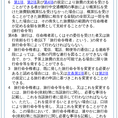
6
第1項
、
第2項
及び
第4項
の規定により旅費の支給を受ける
ことができる者が旅行中交通機関の事故により概算払を受
けた旅費額
(概算払を受けなかった場合には、概算払を受け
ることができた旅費額に相当する金額)
の全部又は一部を喪
失した場合には、その喪失した旅費額の範囲内で任命権者
が定める金額を旅費として支給することができる。
(旅行命令等)
第4条
旅行は、任命権者若しくはその委任を受けた者又は旅
行依頼を行う者
(以下「旅行命令権者」という。)
の発する
旅行命令等によって行わなければならない。
2
旅行命令権者は、電信、電話、郵便等の通信による連絡手
段によっては、公務の円滑な遂行を図ることができない場
合で、かつ、予算上旅費の支出が可能である場合に限り旅
行命令等を発することができる。
3
旅行命令権者は、既に発した旅行命令等を変更する必要が
あると認める場合には、自ら又は
次条第1項
若しくは
第2項
の規定による旅行者の申請に基づきこれを変更することが
できる。
4
旅行命令権者は、旅行命令等を発し、又はこれを変更する
には、旅行命令
(依頼)
簿に当該旅行に関し、必要な事項を
記載し、これを当該旅行者に提示して行わなければならな
い。
ただし、これを提示するいとまがない場合には、口頭
により旅行命令等を発し、又はこれを変更することができ
る。
この場合において、旅行命令権者は、速やかに旅行命
令
(依頼)
簿に当該旅行に関し必要な事項を記載し、これを