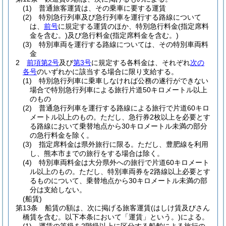
(1)
普通旅客運賃は、その乗車に要する運賃
(2)
特別急行列車及び急行列車を運行する路線について
は、
前号
に規定する運賃のほか、特別急行料金
(指定席料
金を含む。)
及び急行料金
(指定席料金を含む。)
(3)
特別車両を運行する路線については、その特別車両料
金
2
前項第2号
及び
第3号
に規定する各料金は、それぞれ
次の
各号
のいずれかに該当する場合に限り支給する。
(1)
特別急行列車に乗車しなければ公務の遂行ができない
場合で特別急行列車による旅行片道50キロメートル以上
のもの
(2)
普通急行列車を運行する路線による旅行で片道60キロ
メートル以上のもの。
ただし、急行券2枚以上を必要とす
る路線において乗替地点から30キロメートル未満の部分
の急行料金を除く。
(3)
指定席料金は県外旅行に限る。
ただし、豊肥線を利用
し、熊本市までの旅行をする場合は除く。
(4)
特別車両料金は大分県外への旅行で片道60キロメート
ル以上のもの。
ただし、特別車両券を2路線以上必要とす
るものについて、乗替地点から30キロメートル未満の部
分は支給しない。
(船賃)
第13条
船賃の額は、次に掲げる旅客運賃
(はしけ賃及びさん
橋賃を含む。以下本条において「運賃」という。)
による。