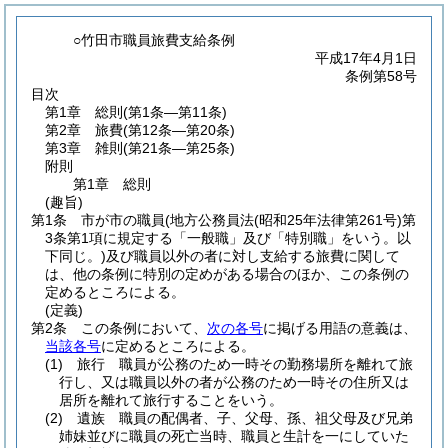
○竹田市職員旅費支給条例
平成17年4月1日
条例第58号
目次
第1章
総則
(第1条―第11条)
第2章
旅費
(第12条―第20条)
第3章
雑則
(第21条―第25条)
附則
第1章
総則
(趣旨)
第1条
市が市の職員
(地方公務員法
(昭和25年法律第261号)
第
3条第1項に規定する「一般職」及び「特別職」をいう。以
下同じ。)
及び職員以外の者に対し支給する旅費に関して
は、他の条例に特別の定めがある場合のほか、この条例の
定めるところによる。
(定義)
第2条
この条例において、
次の各号
に掲げる用語の意義は、
当該各号
に定めるところによる。
(1)
旅行 職員が公務のため一時その勤務場所を離れて旅
行し、又は職員以外の者が公務のため一時その住所又は
居所を離れて旅行することをいう。
(2)
遺族 職員の配偶者、子、父母、孫、祖父母及び兄弟
姉妹並びに職員の死亡当時、職員と生計を一にしていた