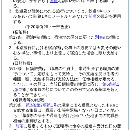
の規定にかかわらず
同項
定額の2分の1に相当する額によ
る。
3
鉄道及び陸路にわたる旅行については、鉄道4キロメート
ルをもって陸路1キロメートルとみなして
前項
の規定を適用
する。
(平20条例26・一部改正)
(宿泊料)
第17条
宿泊料の額は、宿泊地の区分に応じた
別表
の定額に
よる。
2
水路旅行における宿泊料は公務上の必要又は天災その他や
むを得ない事情により上陸して宿泊した場合に限り支給す
る。
(日額旅費)
第18条
日額旅費は、職務の性質上、常時出張する職員の旅
行について、定額をもって支給し、その支給を受ける者の
範囲、額、支給条件及び支給方法は、任命権者が定める。
ただし、その額は、当該日額旅費の性質に応じ、
第6条第1
項
に掲げる旅費の額についてこの条例で定める基準を超え
ることができない。
(退職者等の旅費)
第19条
第3条第2項第1号
の規定による退職となったものに
支給する旅費は、職員が出張中退職となった日にいた地か
ら、退職等の命令の通達を受けた日にいた地までの前職務
相当の旅費額とする。
2
前項
に規定するもので退職等の命令の通達を受けた日の翌