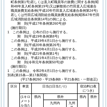
町条例第1号)
若しくは直入町職員等の旅費に関する条例
(昭
和48年直入町条例第19号)
又は解散前の竹田直入広域連合
職員旅費支給条例
(平成10年竹田直入広域連合条例第24号)
若しくは竹田広域消防組合職員旅費支給条例
(昭和47年竹田
広域消防組合条例第14号)
の例による。
附
則
(平成17年
条例第260号)
抄
(施行期日)
1
この条例は、公布の日から施行する。
附
則
(平成19年
条例第8号)
この条例は、平成19年4月1日から施行する。
附
則
(平成20年
条例第26号)
この条例は、平成20年4月1日から施行する。
附
則
(平成21年
条例第1号)
この条例は、平成21年4月1日から施行する。
附
則
(令和元年
条例第50号)
抄
(施行期日)
1
この条例は、令和2年4月1日から施行する。
別表
(第15条―第17条関係)
(平17条例260・平19条例8・平21条例1・一部改正)
区分
車賃
日当
(1日当たり)
宿泊料
(1夜
につき)
(1キロ
県内
県外
県内
県外
メート
九州内
九州
ル当た