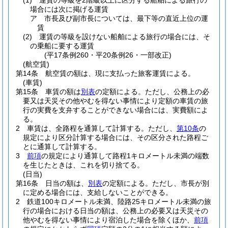
(1)
運賃の等級を2階級以上に区分する船舶による旅行の
場合には次に掲げる運賃
ア
市長及び副市長については、最下等の直近上位の運
賃
(2)
運賃の等級を設けない船舶による旅行の場合には、そ
の乗船に要する運賃
(平17条例260・平20条例26・一部改正)
(航空賃)
第14条
航空賃の額は、現に支払った旅客運賃による。
(車賃)
第15条
車賃の額は
別表
の定額による。
ただし、公務上の必
要又は天災その他やむを得ない事情により定額の車賃の旅
行の実費を支弁することができない場合には、実費額によ
る。
2
車賃は、全路程を通算して計算する。
ただし、
第10条
の
規定により区分計算する場合には、その区分された路程ご
とに通算して計算する。
3
前項
の規定により通算して路程1キロメートル未満の端数
を生じたときは、これを切り捨てる。
(日当)
第16条
日当の額は、
別表
の定額による。
ただし、市長が別
に定める場合には、支給しないことができる。
2
鉄道100キロメートル未満、陸路25キロメートル未満の旅
行の場合における日当の額は、公務上の必要又は天災その
他やむを得ない事情により宿泊した場合を除くほか、
前項