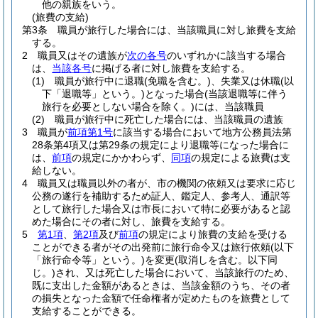
他の親族をいう。
(旅費の支給)
第3条
職員が旅行した場合には、当該職員に対し旅費を支給
する。
2
職員又はその遺族が
次の各号
のいずれかに該当する場合
は、
当該各号
に掲げる者に対し旅費を支給する。
(1)
職員が旅行中に退職
(免職を含む。)
、失業又は休職
(以
下「退職等」という。)
となった場合
(当該退職等に伴う
旅行を必要としない場合を除く。)
には、当該職員
(2)
職員が旅行中に死亡した場合には、当該職員の遺族
3
職員が
前項第1号
に該当する場合において地方公務員法第
28条第4項又は第29条の規定により退職等になった場合に
は、
前項
の規定にかかわらず、
同項
の規定による旅費は支
給しない。
4
職員又は職員以外の者が、市の機関の依頼又は要求に応じ
公務の遂行を補助するため証人、鑑定人、参考人、通訳等
として旅行した場合又は市長において特に必要があると認
めた場合にその者に対し、旅費を支給する。
5
第1項
、
第2項
及び
前項
の規定により旅費の支給を受ける
ことができる者がその出発前に旅行命令又は旅行依頼
(以下
「旅行命令等」という。)
を変更
(取消しを含む。以下同
じ。)
され、又は死亡した場合において、当該旅行のため、
既に支出した金額があるときは、当該金額のうち、その者
の損失となった金額で任命権者が定めたものを旅費として
支給することができる。