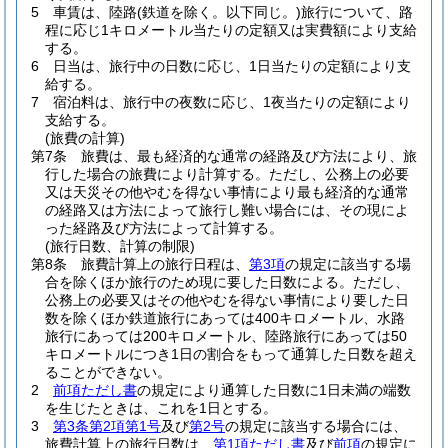
5
車賃は、陸路
(鉄道を除く。以下同じ。)
旅行について、路
程に応じ1キロメートル当たりの定額又は実費額により支給
する。
6
日当は、旅行中の日数に応じ、1日当たりの定額により支
給する。
7
宿泊料は、旅行中の夜数に応じ、1夜当たりの定額により
支給する。
(旅費の計算)
第7条
旅費は、最も経済的な通常の経路及び方法により、旅
行した場合の旅費により計算する。
ただし、公務上の必要
又は天災その他やむを得ない事情により最も経済的な通常
の経路又は方法によって旅行し難い場合には、その現によ
った経路及び方法によって計算する。
(旅行日数、計算の制限)
第8条
旅費計算上の旅行日程は、
第3項
の規定に該当する場
合を除くほか旅行のため現に要した日数による。
ただし、
公務上の必要又はその他やむを得ない事情により要した日
数を除くほか鉄道旅行にあっては400キロメートル、水路
旅行にあっては200キロメートル、陸路旅行にあっては50
キロメートルにつき1日の割合をもって通算した日数を超え
ることができない。
2
前項ただし書
の規定により通算した日数に1日未満の端数
を生じたときは、これを1日とする。
3
第3条第2項第1号
及び
第2号
の規定に該当する場合には、
旅費計算上の旅行日数は、
第1項ただし書
及び
前項
の規定に