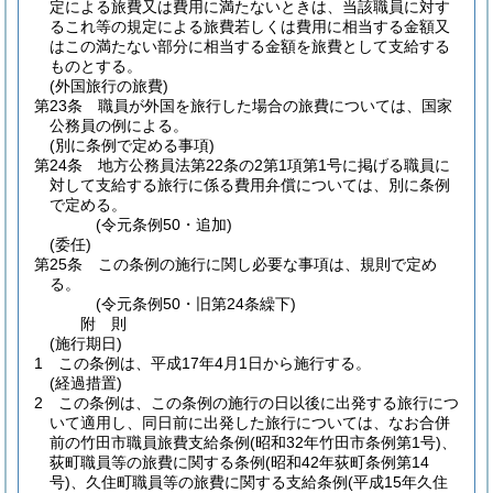
定による旅費又は費用に満たないときは、当該職員に対す
るこれ等の規定による旅費若しくは費用に相当する金額又
はこの満たない部分に相当する金額を旅費として支給する
ものとする。
(外国旅行の旅費)
第23条
職員が外国を旅行した場合の旅費については、国家
公務員の例による。
(別に条例で定める事項)
第24条
地方公務員法第22条の2第1項第1号に掲げる職員に
対して支給する旅行に係る費用弁償については、別に条例
で定める。
(令元条例50・追加)
(委任)
第25条
この条例の施行に関し必要な事項は、規則で定め
る。
(令元条例50・旧第24条繰下)
附
則
(施行期日)
1
この条例は、平成17年4月1日から施行する。
(経過措置)
2
この条例は、この条例の施行の日以後に出発する旅行につ
いて適用し、同日前に出発した旅行については、なお合併
前の竹田市職員旅費支給条例
(昭和32年竹田市条例第1号)
、
荻町職員等の旅費に関する条例
(昭和42年荻町条例第14
号)
、久住町職員等の旅費に関する支給条例
(平成15年久住