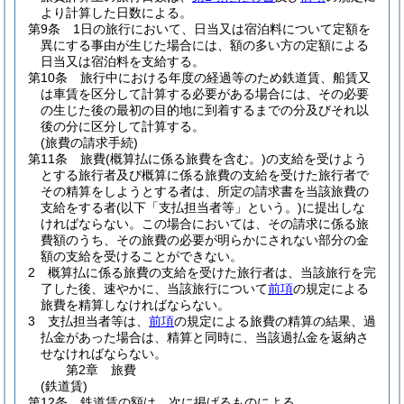
より計算した日数による。
第9条
1日の旅行において、日当又は宿泊料について定額を
異にする事由が生じた場合には、額の多い方の定額による
日当又は宿泊料を支給する。
第10条
旅行中における年度の経過等のため鉄道賃、船賃又
は車賃を区分して計算する必要がある場合には、その必要
の生じた後の最初の目的地に到着するまでの分及びそれ以
後の分に区分して計算する。
(旅費の請求手続)
第11条
旅費
(概算払に係る旅費を含む。)
の支給を受けよう
とする旅行者及び概算に係る旅費の支給を受けた旅行者で
その精算をしようとする者は、所定の請求書を当該旅費の
支給をする者
(以下「支払担当者等」という。)
に提出しな
ければならない。
この場合においては、その請求に係る旅
費額のうち、その旅費の必要が明らかにされない部分の金
額の支給を受けることができない。
2
概算払に係る旅費の支給を受けた旅行者は、当該旅行を完
了した後、速やかに、当該旅行について
前項
の規定による
旅費を精算しなければならない。
3
支払担当者等は、
前項
の規定による旅費の精算の結果、過
払金があった場合は、精算と同時に、当該過払金を返納さ
せなければならない。
第2章
旅費
(鉄道賃)
第12条
鉄道賃の額は、次に掲げるものによる。