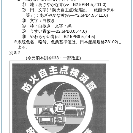
① 地：あざやかな青(vv―B2.5PB4.5／11.0)
② 円、文字(「防火自主点検済証」「旅館ホテル
等」)：あざやかな黄(vv―Y2.5PB4.5／11.0)
③ 文字：白抜き
④ 枠：白抜き 文字：黒
⑤ うすい青(pl―B2.5PB8.0／4.0)
⑥ やわらかい青(sf―B2.5PB6.5／4.5)
※系統色名、略号、色票基準値は、日本産業規格Z8102に
よる。
別図2
(令元消本訓令甲3・一部改正)