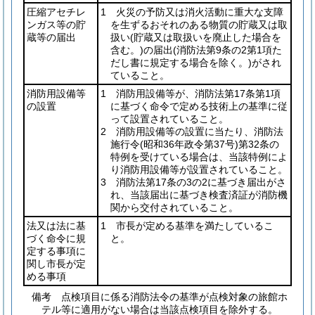
圧縮アセチレ
1 火災の予防又は消火活動に重大な支障
ンガス等の貯
を生ずるおそれのある物質の貯蔵又は取
蔵等の届出
扱い
(貯蔵又は取扱いを廃止した場合を
含む。)
の届出
(消防法第9条の2第1項た
だし書に規定する場合を除く。)
がされ
ていること。
消防用設備等
1 消防用設備等が、消防法第17条第1項
の設置
に基づく命令で定める技術上の基準に従
って設置されていること。
2 消防用設備等の設置に当たり、消防法
施行令
(昭和36年政令第37号)
第32条の
特例を受けている場合は、当該特例によ
り消防用設備等が設置されていること。
3 消防法第17条の3の2に基づき届出がさ
れ、当該届出に基づき検査済証が消防機
関から交付されていること。
法又は法に基
1 市長が定める基準を満たしているこ
づく命令に規
と。
定する事項に
関し市長が定
める事項
備考 点検項目に係る消防法令の基準が点検対象の旅館ホ
テル等に適用がない場合は当該点検項目を除外する。