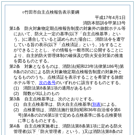
○竹田市自主点検報告表示要綱
平成17年4月1日
消防本部訓令甲第13号
第1条
防火対象物定期点検報告制度の対象外の旅館ホテル等
において、防火上一定の基準
(以下「自主点検基準」とい
う。)
に適合していると認められた場合に、消防法令を遵守
している旨の表示
(以下「点検済証」という。)
をすること
ができることとし、その情報を一般市民に公開することに
より、自主的防火管理体制の確保及び防火安全対策の推進
を図るものとする。
第2条
対象となるものは、消防法
(昭和23年法律第186号)
第
8条の2の2による防火対象物定期点検報告制度の対象外と
なるもののうち、点検済証を表示することを希望する旅館
ホテル等で、
次の各号
のいずれかに該当するものとする。
(1)
消防法第8条第1項の適用があるもの
(2)
階数が3以上のもの
第3条
自主点検基準は、次のとおりとする。
(1)
自主点検基準は、防火自主点検基準
(
別表
)
による。
(2)
点検要領は、消防法施行規則
(昭和36年自治省令第6
号)
第4条の2の6第1項で定める点検基準に係る点検要領
に準じるものとする。
第4条
自主点検実施者は、消防法第8条第1項に定める防火
管理者
(以下「防火管理者」という。)
又は消防法第8条の2