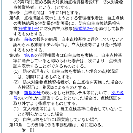
の2第1項に定める防火対象物点検資格者
(以下「防火対象物
点検資格者」という。)
とする。
第5条
点検期間は、1年に1回とする。
第6条
点検済証を表示しようとする管理権限者は、自主点検
の実施結果を消防長
(消防署長)
に、防火自主点検結果報告
書
(
様式第1号
)
に防火自主点検票
(
様式第2号
)
を添付して報告
するものとする。
第7条
前条
の報告の結果、自主点検基準に適合していないと
認められる旅館ホテル等には、立入検査等により是正指導
するものとする。
第8条
第6条
の管理権限者は自主点検を実施し、自主点検基
準に適合していると認められた場合は、次により、点検済
証を表示することができるものとする。
(1)
防火管理者が、自主点検を実施した場合の点検済証
は、別図1によるものとする。
(2)
防火対象物点検資格者が、自主点検を実施した場合の
点検済証は、別図2によるものとする。
第9条
前条各号
の表示をした旅館ホテル等において、
次の各
号
のいずれかに該当することとなった場合は、点検済証を
取り外すよう指導するものとする。
(1)
立入検査等により、自主点検基準に適合していないこ
とが明らかになった場合
(2)
自主点検を1年に1回実施していない場合
第10条
この要綱に係る事務処理は、別に定める。
附
則