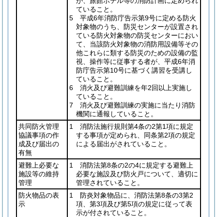
が、旅館ホテル等の消防計画に定められ
ていること。
5 平成6年消防庁告示第9号に定める防火
対象物のうち、防災センターが設置され
ている防火対象物の防災センターにおい
て、当該防火対象物の消防用設備等その
他これらに類する防災のための設備の監
視、操作等に従事する者が、平成6年消
防庁告示第10号に基づく講習を受講し
ていること。
6 消火及び避難訓練を年2回以上実施し
ていること。
7 消火及び避難訓練の実施に当たり消防
機関に通報していること。
共同防火管理
1 消防法施行規則第4条の2第1項に規定
協議事項の作
する事項が定められ、同条第2項の規定
成及び届出の
による届出がされていること。
有無
避難上必要な
1 消防法第8条の2の4に規定する避難上
施設等の維持
必要な施設及び防火戸について、適切に
管理
管理されていること。
防火物品の表
1 防炎対象物品に、消防法第8条の3第2
示
項、第3項及び第5項の規定に従って表
示が付されていること。