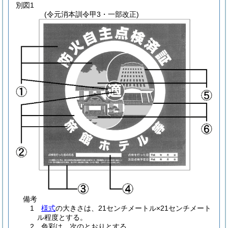
別図1
(令元消本訓令甲3・一部改正)
備考
1
様式
の大きさは、
21センチメートル×21センチメート
ル
程度とする。
2 色彩は、次のとおりとする。