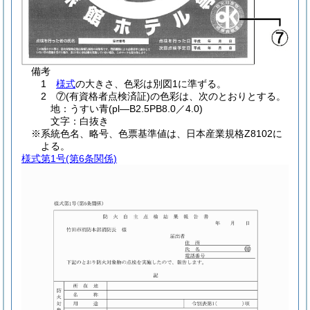
備考
1
様式
の大きさ、色彩は別図1に準ずる。
2 ⑦(有資格者点検済証)の色彩は、次のとおりとする。
地：うすい青(pl―B2.5PB8.0／4.0)
文字：白抜き
※系統色名、略号、色票基準値は、日本産業規格Z8102に
よる。
様式第1号
(第6条関係)