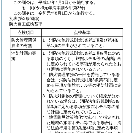
この訓令は、平成17年4月1日から施行する。
附
則
(令和元年
消本訓令甲第3号)
この訓令は、令和元年8月1日から施行する。
別表
(第3条関係)
防火自主点検基準
点検項目
点検基準
防火管理関係
1 消防法施行規則第3条第1項及び第4条
届出の有無
第1項の届出がされていること。
消防計画の実
1 消防法施行規則第3条第1項各号に定め
施
る事項のうち、旅館ホテル等の消防計画
に定められている事項が定められたとお
り適切に実施されていること。
2 防火管理業務の一部を委託している場
合は、消防法施行規則第3条第2項に定
める事項が旅館ホテル等の消防計画に定
められていること。
3 防火対象物の管理について権原が分か
れている場合は、消防法施行規則第3条
第3項に定める事項が旅館ホテル等の消
防計画に定められていること。
4 地震防災対策強化地域として指定され
た地域の旅館ホテル等である場合は、消
防法施行規則第3条第4項に定める事項