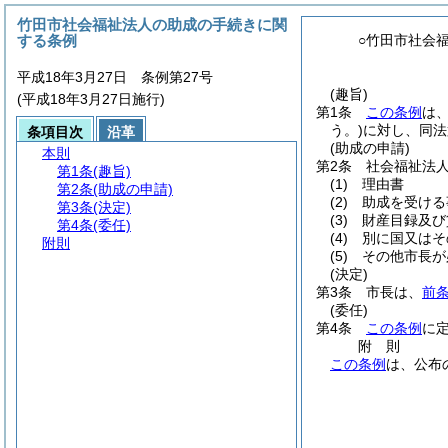
竹田市社会福祉法人の助成の手続きに関
する条例
○竹田市社会
平成18年3月27日 条例第27号
(趣旨)
(平成18年3月27日施行)
第1条
この条例
は
う。)
に対し、同法
条項目次
沿革
(助成の申請)
本則
第2条
社会福祉法
第1条
(趣旨)
(1)
理由書
第2条
(助成の申請)
(2)
助成を受ける
第3条
(決定)
(3)
財産目録及び
第4条
(委任)
(4)
別に国又はそ
附則
(5)
その他市長が
(決定)
第3条
市長は、
前
(委任)
第4条
この条例
に
附
則
この条例
は、公布