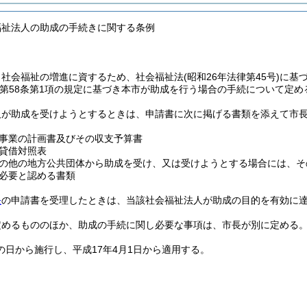
福祉法人の助成の手続きに関する条例
、社会福祉の増進に資するため、社会福祉法
(昭和26年法律第45号)
に基
第58条第1項の規定に基づき本市が助成を行う場合の手続について定め
人が助成を受けようとするときは、申請書に次に掲げる書類を添えて市
事業の計画書及びその収支予算書
貸借対照表
の他の地方公共団体から助成を受け、又は受けようとする場合には、そ
必要と認める書類
条
の申請書を受理したときは、当該社会福祉法人が助成の目的を有効に
定めるもののほか、助成の手続に関し必要な事項は、市長が別に定める
の日から施行し、平成17年4月1日から適用する。