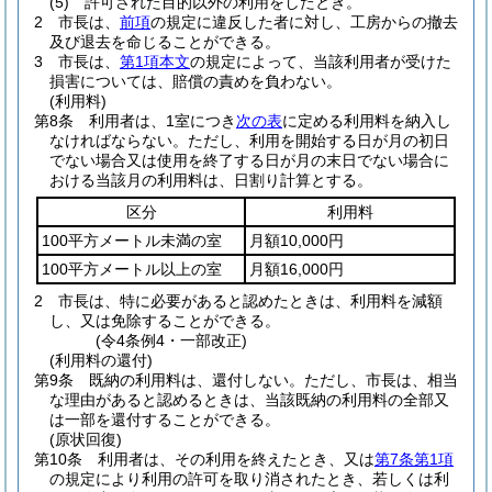
(5)
許可された目的以外の利用をしたとき。
2
市長は、
前項
の規定に違反した者に対し、工房からの撤去
及び退去を命じることができる。
3
市長は、
第1項本文
の規定によって、当該利用者が受けた
損害については、賠償の責めを負わない。
(利用料)
第8条
利用者は、1室につき
次の表
に定める利用料を納入し
なければならない。
ただし、利用を開始する日が月の初日
でない場合又は使用を終了する日が月の末日でない場合に
おける当該月の利用料は、日割り計算とする。
区分
利用料
100平方メートル未満の室
月額10,000円
100平方メートル以上の室
月額16,000円
2
市長は、特に必要があると認めたときは、利用料を減額
し、又は免除することができる。
(令4条例4・一部改正)
(利用料の還付)
第9条
既納の利用料は、還付しない。
ただし、市長は、相当
な理由があると認めるときは、当該既納の利用料の全部又
は一部を還付することができる。
(原状回復)
第10条
利用者は、その利用を終えたとき、又は
第7条第1項
の規定により利用の許可を取り消されたとき、若しくは利