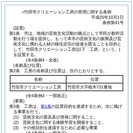
○竹田市クリエーション工房の管理に関する条例
平成25年10月1日
条例第41号
(設置)
第1条
市は、地域の芸術文化活動の拠点として市民が創作活
動を行う場を提供し、もって本市の芸術文化の振興及び芸
術文化に携わる人材の移住定住の促進を図ることを目的と
して、竹田市クリエーション工房
(以下「工房」という。)
を設置する。
(令4条例4・全改)
(名称及び位置)
第2条
工房の名称及び位置は、次のとおりとする。
名称
位置
竹田市クリエーション工房
竹田市大字植木731番地
(令4条例4・一部改正)
(事業)
第3条
工房は、
第1条
の設置目的を達成するため、次に掲げ
る事業を行う。
(1)
芸術文化の普及及び啓発に関すること。
(2)
芸術文化に関する体験学習を開催すること。
(3)
その他目的を達成するために必要な事業