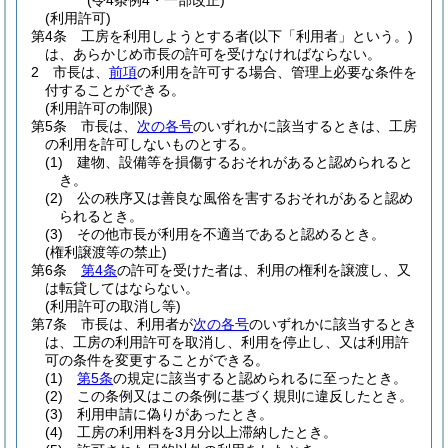
(令4条例4・一部改正)
(利用許可)
第4条
工房を利用しようとする者
(以下「利用者」という。)
は、あらかじめ市長の許可を受けなければならない。
2
市長は、
前項
の利用を許可する場合、管理上必要な条件を
付することができる。
(利用許可の制限)
第5条
市長は、
次の各号
のいずれかに該当するときは、工房
の利用を許可しないものとする。
(1)
建物、設備等を損傷するおそれがあると認められると
き。
(2)
公の秩序又は善良な風俗を害するおそれがあると認め
られるとき。
(3)
その他市長が利用を不適当であると認めるとき。
(権利譲渡等の禁止)
第6条
第4条
の許可を受けた者は、利用の権利を譲渡し、又
は転貸してはならない。
(利用許可の取消し等)
第7条
市長は、利用者が
次の各号
のいずれかに該当するとき
は、工房の利用許可を取消し、利用を停止し、又は利用許
可の条件を変更することができる。
(1)
第5条
の規定に該当すると認められるに至ったとき。
(2)
この条例又はこの条例に基づく規則に違反したとき。
(3)
利用申請に偽りがあったとき。
(4)
工房の利用料を3月分以上滞納したとき。