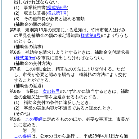
出しなければならない。
(1)
事業報告書
(
様式第6号
)
(2)
収支決算書
(
様式第7号
)
(3)
その他市長が必要と認める書類
(補助金の額の確定)
第5条
規則第13条の規定による通知は、竹田市老人はげみ
の里見会補助金の額の確定通知書
(
様式第8号
)
により行うも
のとする。
(補助金の請求)
第6条
補助金を請求しようとするときは、補助金交付請求書
(
様式第9号
)
を市長に提出しなければならない。
(補助金の交付方法)
第7条
この補助金は、精算払の方法により交付する。
ただ
し、市長が必要と認める場合は、概算払の方法により交付
することができる。
(補助金の返還)
第8条
市長は、
次の各号
のいずれかに該当するときは、補助
金の全額又は一部を返還させるものとする。
(1)
補助金交付の条件に違反したとき。
(2)
事業の実施内容が不適当であると認めたとき。
(その他)
第9条
この要綱
に定めるもののほか、必要な事項は、市長が
別に定める。
附
則
この要綱
は、公示の日から施行し、平成28年4月1日から適