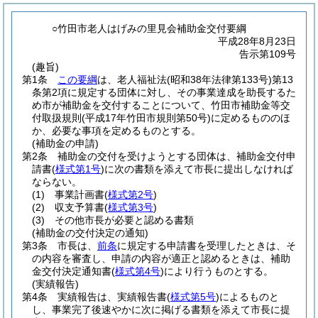
○竹田市老人はげみの里見会補助金交付要綱
平成28年8月23日
告示第109号
(趣旨)
第1条
この要綱
は、老人福祉法
(昭和38年法律第133号)
第13
条第2項に規定する団体に対し、その事業達成を助長するた
め市が補助金を交付することについて、竹田市補助金等交
付取扱規則
(平成17年竹田市規則第50号)
に定めるもののほ
か、必要な事項を定めるものとする。
(補助金の申請)
第2条
補助金の交付を受けようとする団体は、補助金交付申
請書
(
様式第1号
)
に次の書類を添えて市長に提出しなければ
ならない。
(1)
事業計画書
(
様式第2号
)
(2)
収支予算書
(
様式第3号
)
(3)
その他市長が必要と認める書類
(補助金の交付決定の通知)
第3条
市長は、
前条
に規定する申請書を受理したときは、そ
の内容を審査し、申請の内容が適正と認めるときは、補助
金交付決定通知書
(
様式第4号
)
により行うものとする。
(実績報告)
第4条
実績報告は、実績報告書
(
様式第5号
)
によるものと
し、事業完了後速やかに次に掲げる書類を添えて市長に提