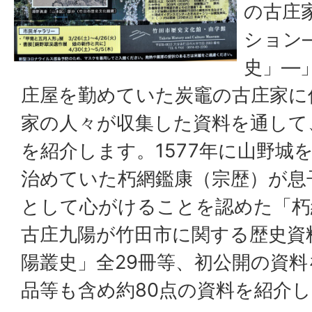
の古庄
ション
史」―
庄屋を勤めていた炭竈の古庄家に
家の人々が収集した資料を通して
を紹介します。1577年に山野城
治めていた朽網鑑康（宗歴）が息
として心がけることを認めた「朽
古庄九陽が竹田市に関する歴史資
陽叢史」全29冊等、初公開の資
品等も含め約80点の資料を紹介