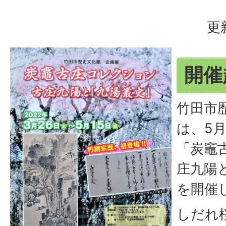
更
開催
竹田市
は、5
「炭竈
庄九陽
を開催
しだれ