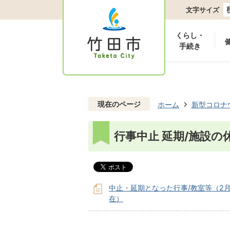
文字サイズ
くらし・
手続き
現在のページ
ホーム
新型コロナ
行事中止 延期/施設の
中止・延期となった行事/教室等（2月
在）