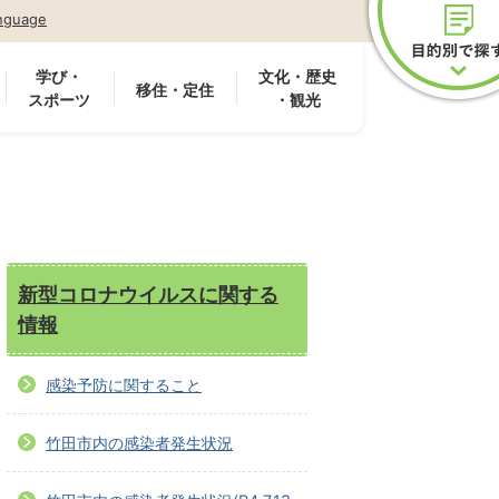
nguage
学び・
文化・歴史
移住・定住
スポーツ
・観光
新型コロナウイルスに関する
情報
感染予防に関すること
竹田市内の感染者発生状況