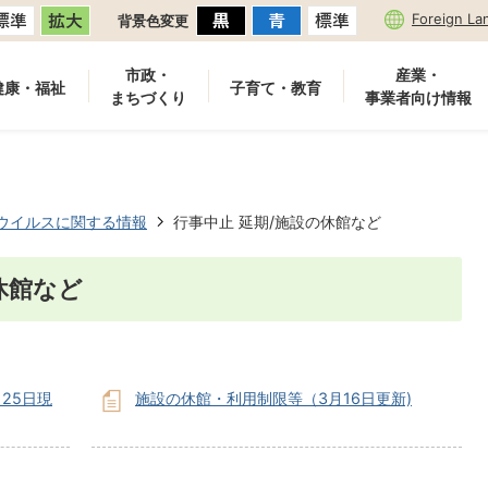
Foreign La
背景色変更
市政・
産業・
健康・福祉
子育て・教育
まちづくり
事業者向け情報
ウイルスに関する情報
行事中止 延期/施設の休館など
休館など
25日現
施設の休館・利用制限等（3月16日更新)