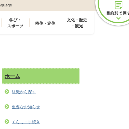
nguage
学び・
文化・歴史
移住・定住
スポーツ
・観光
ホーム
組織から探す
重要なお知らせ
くらし・手続き