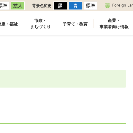
Foreign La
背景色変更
市政・
産業・
健康・福祉
子育て・教育
まちづくり
事業者向け情報