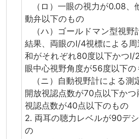
（ロ）一眼の視力が0.08、
動弁以下のもの
（ハ）ゴールドマン型視野
結果、両眼のI/4視標による
和がそれぞれ80度以下かつI/
眼中心視野角度が56度以下の
（ニ）自動視野計による測
開放視認点数が70点以下かつ
視認点数が40点以下のもの
2. 両耳の聴力レベルが90デ
の