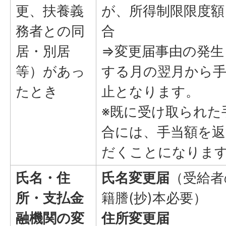
更、扶養義
が、所得制限限度額
務者との同
合
居・別居
⇒変更届事由の発生
等）があっ
する月の翌月から手
たとき
止となります。
※既に受け取られた
合には、手当額を
だくことになりま
氏名・住
氏名変更届
（受給者
所・支払金
籍謄(抄)本必要）
融機関の変
住所変更届