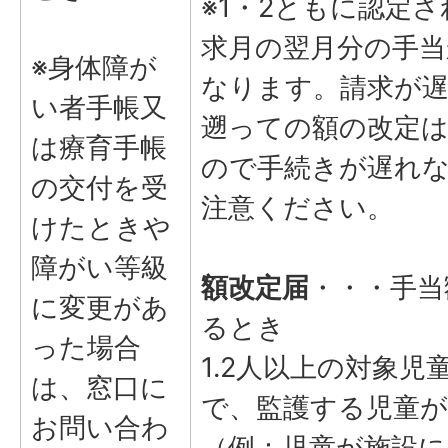
※1・2ともに認定
求月の翌月分の手当
※身体障が
なります。請求が
い者手帳又
遡っての額の改定
は療育手帳
ので手続きが遅れ
の交付を受
注意ください。
けたときや
障がい等級
額改定届
・・・手当
に変更があ
るとき
った場合
1.2人以上の対象児
は、窓口に
で、監護する児童
お問い合わ
（例：児童が施設に