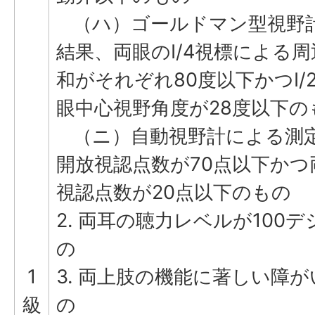
（ハ）ゴールドマン型視野
結果、両眼のI/4視標による
和がそれぞれ80度以下かつI/
眼中心視野角度が28度以下の
（ニ）自動視野計による測
開放視認点数が70点以下かつ
視認点数が20点以下のもの
2. 両耳の聴力レベルが100
の
1
3. 両上肢の機能に著しい障
級
の