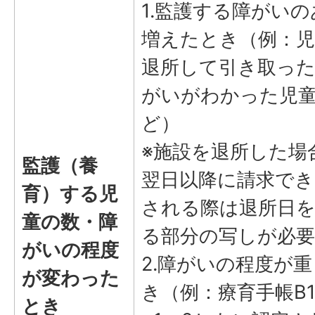
1.監護する障がい
増えたとき（例：児
退所して引き取っ
がいがわかった児
ど）
※施設を退所した場
監護（養
翌日以降に請求でき
育）する児
される際は退所日
童の数・障
る部分の写しが必
がいの程度
2.障がいの程度が
が変わった
き（例：療育手帳B
とき