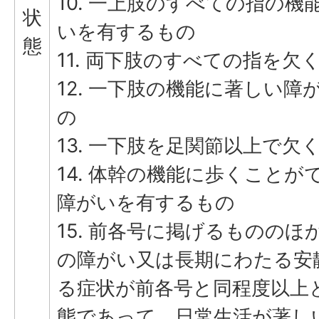
10. 一上肢のすべての指の
状
いを有するもの
態
11. 両下肢のすべての指を欠
12. 一下肢の機能に著しい
の
13. 一下肢を足関節以上で欠
14. 体幹の機能に歩くこと
障がいを有するもの
15. 前各号に掲げるもののほ
の障がい又は長期にわたる安
る症状が前各号と同程度以上
態であって、日常生活が著し