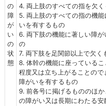
の
4. 両上肢のすべての指を欠
障
5. 両上肢のすべての指の機
が
いを有するもの
い
6. 両下肢の機能に著しい障
の
の
状
7. 両下肢を足関節以上で欠く
態
8. 体幹の機能に座っている
程度又は立ち上がることので
障がいを有するもの
9. 前各号に掲げるもののほ
の障がい又は長期にわたる安