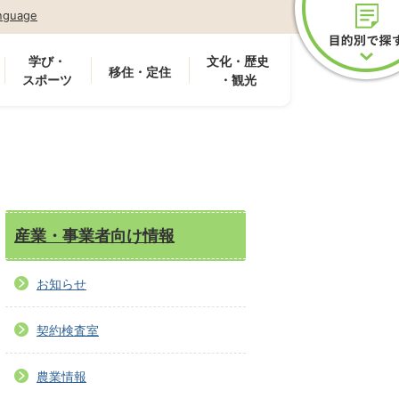
nguage
学び・
文化・歴史
移住・定住
スポーツ
・観光
産業・事業者向け情報
お知らせ
契約検査室
農業情報