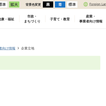
Foreign La
背景色変更
市政・
産業・
健康・福祉
子育て・教育
まちづくり
事業者向け情報
者向け情報
企業立地