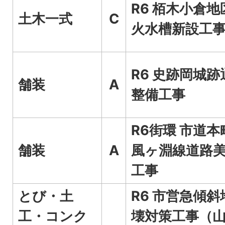
R6 栢木小倉地
土木一式
C
火水槽新設工
R6 史跡岡城跡
舗装
A
整備工事
R6街環 市道本
舗装
A
風ヶ淵線道路
工事
とび・土
R6 市営急傾斜
工・コンク
壊対策工事（