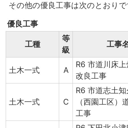
その他の優良工事は次のとおりで
優良工事
等
工種
工事
級
R6 市道川床
土木一式
A
改良工事
R6 市道志土
土木一式
C
（西園工区）
工事
R6 下田北小