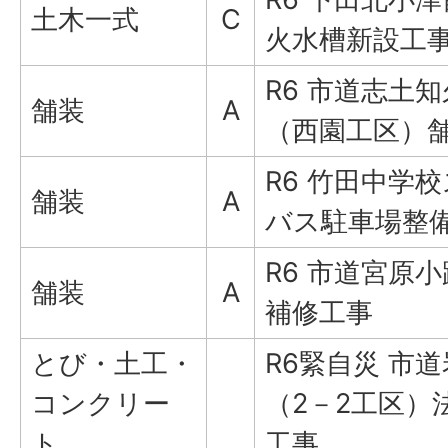
土木一式
C
火水槽新設工
R6 市道志土
舗装
A
（西園工区）
R6 竹田中学
舗装
A
バス駐車場整
R6 市道宮原
舗装
A
補修工事
とび・土工・
R6緊自災 市
コンクリー
（2－2工区）
ト
工事