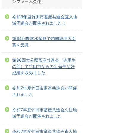
ンファーム久住)
令和8年度竹田市畜産共進会直入地
域予選会が開催されました！
第64回農林水産祭で内閣総理大臣
賞を受賞
第86回大分県畜産共進会（肉用牛
の部）で竹田市からの出品牛が好
成績を収めました
令和7年度竹田市畜産共進会が開催
されました
令和7年度竹田市畜産共進会久住地
域予選会が開催されました
令和7年度竹田市畜産共進会直入地