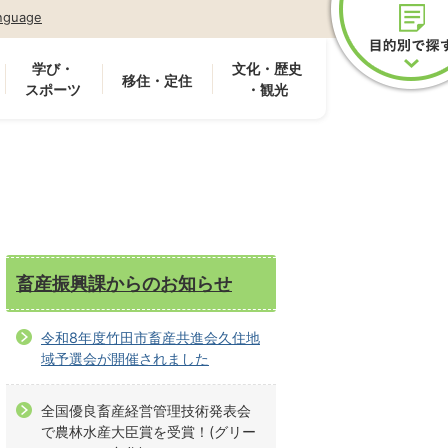
nguage
学び・
文化・歴史
移住・定住
スポーツ
・観光
畜産振興課からのお知らせ
令和8年度竹田市畜産共進会久住地
域予選会が開催されました
全国優良畜産経営管理技術発表会
で農林水産大臣賞を受賞！(グリー