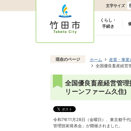
文字サイズ
くらし・
手続き
現在のページ
ホーム
産業・事業
全国優良畜産経営
全国優良畜産経営管理
リーンファーム久住)
令和7年11月28日（金曜日）、東京都千
管理技術発表会」が開催されました。