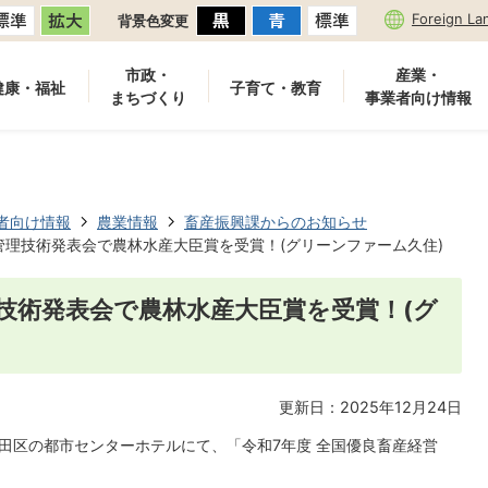
Foreign La
背景色変更
市政・
産業・
健康・福祉
子育て・教育
まちづくり
事業者向け情報
者向け情報
農業情報
畜産振興課からのお知らせ
管理技術発表会で農林水産大臣賞を受賞！(グリーンファーム久住)
技術発表会で農林水産大臣賞を受賞！(グ
更新日：2025年12月24日
代田区の都市センターホテルにて、「令和7年度 全国優良畜産経営