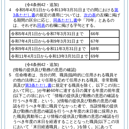
(令4条例42・追加)
4
令和5年4月1日から令和13年3月31日までの間における
第
3条ただし書
の規定の適用については、
次の表
の左欄に掲げ
る期間の区分に応じ、
同条ただし書
中「70年」とあるの
は、それぞれ
同表
の右欄に掲げる字句とする。
令和5年4月1日から令和7年3月31日まで
66年
令和7年4月1日から令和9年3月31日まで
67年
令和9年4月1日から令和11年3月31日まで
68年
令和11年4月1日から令和13年3月31日まで
69年
(令4条例42・追加)
(情報の提供及び勤務の意思の確認)
5
任命権者は、当分の間、職員
(臨時的に任用される職員そ
の他の法律により任期を定めて任用される職員、非常勤職
員及び
第3条ただし書
に規定する職員を除く。以下この項に
おいて同じ。)
が年齢60年に達する日の属する年度の前年度
(以下この項において「情報の提供及び勤務の意思の確認を
行うべき年度」という。)
(情報の提供及び勤務の意思の確
認を行うべき年度に職員でなかった者で、当該情報の提供
及び勤務の意思の確認を行うべき年度の末日後に採用され
た職員
(異動等により情報の提供及び勤務の意思の確認を行
うべき年度の末日を経過することとなった職員
(以下この項
において「末日経過職員」という。)
を除く。)
にあって