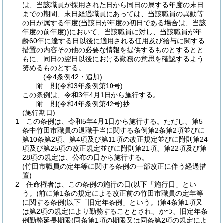
は、当該職員が採用された日から同日の属する年度の末日
までの期間、末日経過職員にあっては、当該職員の異動等
の日が属する年度
(当該日が年度の初日である場合は、当該
年度の前年度)
)
において、当該職員に対し、当該職員が年
齢60年に達する日以後に適用される任用及び給与に関する
措置の内容その他の必要な情報を提供するものとするとと
もに、同日の翌日以後における勤務の意思を確認するよう
努めるものとする。
(令4条例42・追加)
附
則
(令和3年
条例第10号)
この条例は、令和3年4月1日から施行する。
附
則
(令和4年
条例第42号)
抄
(施行期日)
1
この条例は、令和5年4月1日から施行する。
ただし、第5
条中竹田市職員の退職手当に関する条例第2条第2項並びに
第10条第2項、第4項及び第11項の改正規定並びに附則第24
項及び第25項の改正規定並びに附則第21項、第22項及び第
28項の規定は、公布の日から施行する。
(竹田市職員の定年等に関する条例の一部改正に伴う経過措
置)
2
任命権者は、この条例の施行の日
(以下「施行日」とい
う。)
前に第1条の規定による改正前の竹田市職員の定年等
に関する条例
(以下「旧定年条例」という。)
第4条第1項又
は第2項の規定により勤務することとされ、かつ、旧定年条
例勤務延長期限
(同条第1項の期限又は同条第2項の規定によ