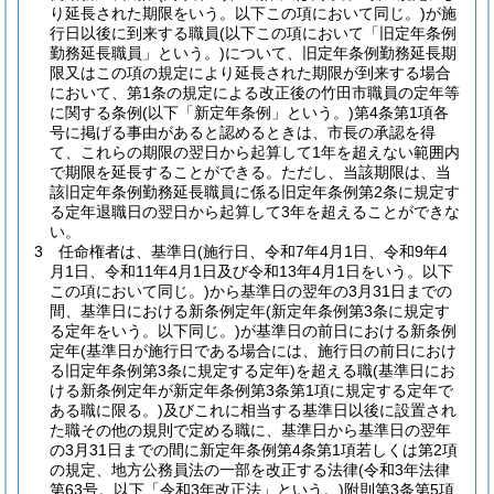
り延長された期限をいう。以下この項において同じ。)
が施
行日以後に到来する職員
(以下この項において「旧定年条例
勤務延長職員」という。)
について、旧定年条例勤務延長期
限又はこの項の規定により延長された期限が到来する場合
において、第1条の規定による改正後の竹田市職員の定年等
に関する条例
(以下「新定年条例」という。)
第4条第1項各
号に掲げる事由があると認めるときは、市長の承認を得
て、これらの期限の翌日から起算して1年を超えない範囲内
で期限を延長することができる。
ただし、当該期限は、当
該旧定年条例勤務延長職員に係る旧定年条例第2条に規定す
る定年退職日の翌日から起算して3年を超えることができな
い。
3
任命権者は、基準日
(施行日、令和7年4月1日、令和9年4
月1日、令和11年4月1日及び令和13年4月1日をいう。以下
この項において同じ。)
から基準日の翌年の3月31日までの
間、基準日における新条例定年
(新定年条例第3条に規定す
る定年をいう。以下同じ。)
が基準日の前日における新条例
定年
(基準日が施行日である場合には、施行日の前日におけ
る旧定年条例第3条に規定する定年)
を超える職
(基準日にお
ける新条例定年が新定年条例第3条第1項に規定する定年で
ある職に限る。)
及びこれに相当する基準日以後に設置され
た職その他の規則で定める職に、基準日から基準日の翌年
の3月31日までの間に新定年条例第4条第1項若しくは第2項
の規定、地方公務員法の一部を改正する法律
(令和3年法律
第63号。以下「令和3年改正法」という。)
附則第3条第5項