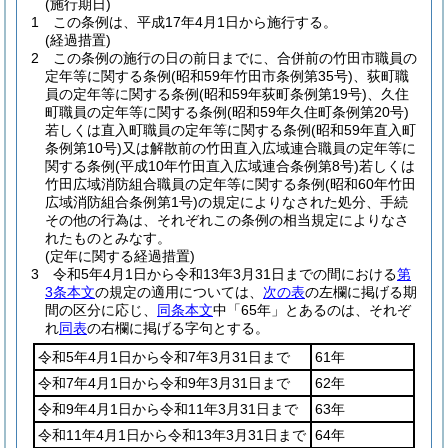
(施行期日)
1
この条例は、平成17年4月1日から施行する。
(経過措置)
2
この条例の施行の日の前日までに、合併前の竹田市職員の
定年等に関する条例
(昭和59年竹田市条例第35号)
、荻町職
員の定年等に関する条例
(昭和59年荻町条例第19号)
、久住
町職員の定年等に関する条例
(昭和59年久住町条例第20号)
若しくは直入町職員の定年等に関する条例
(昭和59年直入町
条例第10号)
又は解散前の竹田直入広域連合職員の定年等に
関する条例
(平成10年竹田直入広域連合条例第8号)
若しくは
竹田広域消防組合職員の定年等に関する条例
(昭和60年竹田
広域消防組合条例第1号)
の規定によりなされた処分、手続
その他の行為は、それぞれこの条例の相当規定によりなさ
れたものとみなす。
(定年に関する経過措置)
3
令和5年4月1日から令和13年3月31日までの間における
第
3条本文
の規定の適用については、
次の表
の左欄に掲げる期
間の区分に応じ、
同条本文
中「65年」とあるのは、それぞ
れ
同表
の右欄に掲げる字句とする。
令和5年4月1日から令和7年3月31日まで
61年
令和7年4月1日から令和9年3月31日まで
62年
令和9年4月1日から令和11年3月31日まで
63年
令和11年4月1日から令和13年3月31日まで
64年