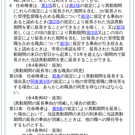
職に降任し、若しくは転任することができる。
4
任命権者は、
第1項
若しくは
第2項
の規定により異動期間
(これらの規定により延長された期間を含む。)
が延長され
た管理監督職を占める職員について
前項
に規定する事由が
あると認めるとき
(
第2項
の規定により延長された当該異動
期間を更に延長することができるときを除く。)
、又は
前項
若しくはこの項の規定により異動期間
(
前3項
又はこの項の
規定により延長された期間を含む。)
が延長された管理監督
職を占める職員について
前項
に規定する事由が引き続きあ
ると認めるときは、市長の承認を得て、延長された当該異
動期間の末日の翌日から起算して1年を超えない期間内で延
長された当該異動期間を更に延長することができる。
(令4条例42・追加)
(異動期間の延長等に係る職員の同意)
第10条
任命権者は、
前条
の規定により異動期間を延長する
場合及び
同条第3項
の規定により他の管理監督職に降任等を
する場合には、あらかじめ職員の同意を得なければならな
い。
(令4条例42・追加)
(異動期間の延長事由が消滅した場合の措置)
第11条
任命権者は、
第9条
の規定により異動期間を延長し
た場合において、当該異動期間の末日の到来前に当該異動
期間の延長の事由が消滅したときは、他の職への降任等を
するものとする。
(令4条例42・追加)