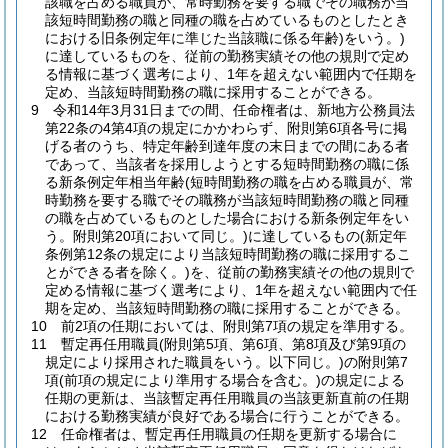
該職を占める職員が、常時勤務を要する職でその職務が当
該短時間勤務の職と同種の職を占めているものとしたとき
における旧条例定年に準じた当該職に係る年齢)
をいう。)
に達しているものを、従前の勤務実績その他の規則で定め
る情報に基づく選考により、1年を超えない範囲内で任期を
定め、当該短時間勤務の職に採用することができる。
9
令和14年3月31日までの間、任命権者は、新地方公務員法
第22条の4第4項の規定にかかわらず、附則第6項各号に掲
げる者のうち、特定年齢到達年度の末日までの間にある者
であって、当該者を採用しようとする短時間勤務の職に係
る新条例定年相当年齢
(短時間勤務の職を占める職員が、常
時勤務を要する職でその職務が当該短時間勤務の職と同種
の職を占めているものとした場合における新条例定年をい
う。附則第20項において同じ。)
に達しているもの
(新定年
条例第12条の規定により当該短時間勤務の職に採用するこ
とができる者を除く。)
を、従前の勤務実績その他の規則で
定める情報に基づく選考により、1年を超えない範囲内で任
期を定め、当該短時間勤務の職に採用することができる。
10
前2項の任期においては、附則第7項の規定を準用する。
11
暫定再任用職員
(附則第5項、第6項、第8項及び第9項の
規定により採用された職員をいう。以下同じ。)
の附則第7
項
(前項の規定により準用する場合を含む。)
の規定による
任期の更新は、当該暫定再任用職員の当該更新直前の任期
における勤務実績が良好である場合に行うことができる。
12
任命権者は、暫定再任用職員の任期を更新する場合に