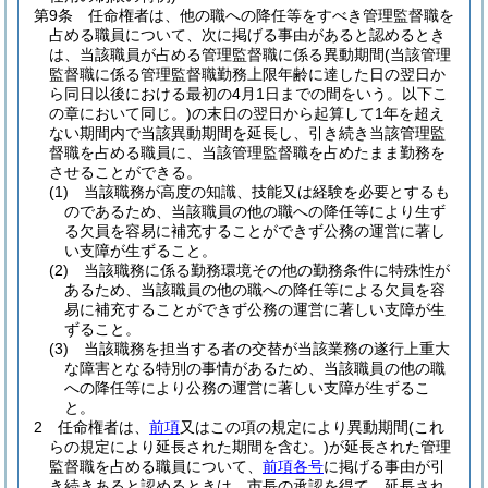
第9条
任命権者は、他の職への降任等をすべき管理監督職を
占める職員について、次に掲げる事由があると認めるとき
は、当該職員が占める管理監督職に係る異動期間
(当該管理
監督職に係る管理監督職勤務上限年齢に達した日の翌日か
ら同日以後における最初の4月1日までの間をいう。以下こ
の章において同じ。)
の末日の翌日から起算して1年を超え
ない期間内で当該異動期間を延長し、引き続き当該管理監
督職を占める職員に、当該管理監督職を占めたまま勤務を
させることができる。
(1)
当該職務が高度の知識、技能又は経験を必要とするも
のであるため、当該職員の他の職への降任等により生ず
る欠員を容易に補充することができず公務の運営に著し
い支障が生ずること。
(2)
当該職務に係る勤務環境その他の勤務条件に特殊性が
あるため、当該職員の他の職への降任等による欠員を容
易に補充することができず公務の運営に著しい支障が生
ずること。
(3)
当該職務を担当する者の交替が当該業務の遂行上重大
な障害となる特別の事情があるため、当該職員の他の職
への降任等により公務の運営に著しい支障が生ずるこ
と。
2
任命権者は、
前項
又はこの項の規定により異動期間
(これ
らの規定により延長された期間を含む。)
が延長された管理
監督職を占める職員について、
前項各号
に掲げる事由が引
き続きあると認めるときは、市長の承認を得て、延長され