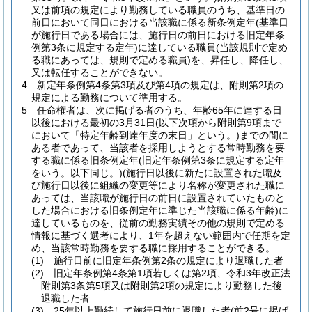
又は前項の規定により勤務している職員のうち、基準日の
前日において同日における当該職に係る新条例定年
(基準日
が施行日である場合には、施行日の前日における旧定年条
例第3条に規定する定年)
に達している職員
(当該規則で定め
る職にあっては、規則で定める職員)
を、昇任し、降任し、
又は転任することができない。
4
新定年条例第4条第3項及び第4項の規定は、附則第2項の
規定による勤務について準用する。
5
任命権者は、次に掲げる者のうち、年齢65年に達する日
以後における最初の3月31日
(以下次項から附則第9項まで
において「特定年齢到達年度の末日」という。)
までの間に
ある者であって、当該者を採用しようとする常時勤務を要
する職に係る旧条例定年
(旧定年条例第3条に規定する定年
をいう。以下同じ。)
(施行日以後に新たに設置された職及
び施行日以後に組織の変更等により名称が変更された職に
あっては、当該職が施行日の前日に設置されていたものと
した場合における旧条例定年に準じた当該職に係る年齢)
に
達しているものを、従前の勤務実績その他の規則で定める
情報に基づく選考により、1年を超えない範囲内で任期を定
め、当該常時勤務を要する職に採用することができる。
(1)
施行日前に旧定年条例第2条の規定により退職した者
(2)
旧定年条例第4条第1項若しくは第2項、令和3年改正法
附則第3条第5項又は附則第2項の規定により勤務した後
退職した者
(3)
25年以上勤続して施行日前に退職した者
(前2号に掲げ