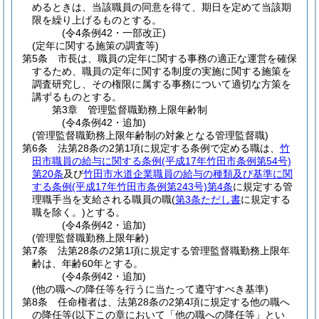
めるときは、当該職員の同意を得て、期日を定めて当該期
限を繰り上げるものとする。
(令4条例42・一部改正)
(定年に関する施策の調査等)
第5条
市長は、職員の定年に関する事務の適正な運営を確保
するため、職員の定年に関する制度の実施に関する施策を
調査研究し、その権限に属する事務について適切な方策を
講ずるものとする。
第3章
管理監督職勤務上限年齢制
(令4条例42・追加)
(管理監督職勤務上限年齢制の対象となる管理監督職)
第6条
法第28条の2第1項に規定する条例で定める職は、
竹
田市職員の給与に関する条例
(平成17年竹田市条例第54号)
第20条
及び
竹田市水道企業職員の給与の種類及び基準に関
する条例
(平成17年竹田市条例第243号)
第4条
に規定する管
理職手当を支給される職員の職
(
第3条ただし書
に規定する
職を除く。)
とする。
(令4条例42・追加)
(管理監督職勤務上限年齢)
第7条
法第28条の2第1項に規定する管理監督職勤務上限年
齢は、年齢60年とする。
(令4条例42・追加)
(他の職への降任等を行うに当たって遵守すべき基準)
第8条
任命権者は、法第28条の2第4項に規定する他の職へ
の降任等
(以下この章において「他の職への降任等」とい