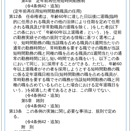
第4章
定年前再任用短時間勤務制
(令4条例42・追加)
(定年前再任用短時間勤務職員の任用)
第12条
任命権者は、年齢60年に達した日以後に退職
(臨時
的に任用される職員その他の法律により任期を定めて任用
される職員及び非常勤職員の退職を除く。)
をした者
(以下
この条において「年齢60年以上退職者」という。)
を、従前
の勤務実績その他の規則で定める情報に基づく選考によ
り、短時間勤務の職
(当該職を占める職員の1週間当たりの
通常の勤務時間が、常時勤務を要する職でその職務が当該
短時間勤務の職と同種の職を占める職員の1週間当たりの通
常の勤務時間に比し短い時間である職をいう。以下この条
において同じ。)
に採用することができる。
ただし、年齢60
年以上退職者がその者を採用しようとする短時間勤務の職
に係る定年退職日相当日
(短時間勤務の職を占める職員が、
常時勤務を要する職でその職務が当該短時間勤務の職と同
種の職を占めているものとした場合における定年退職日を
いう。)
を経過した者であるときは、この限りでない。
(令4条例42・追加)
第5章
雑則
(令4条例42・追加)
第13条
この条例の実施に関し必要な事項は、規則で定め
る。
(令4条例42・追加)
附
則