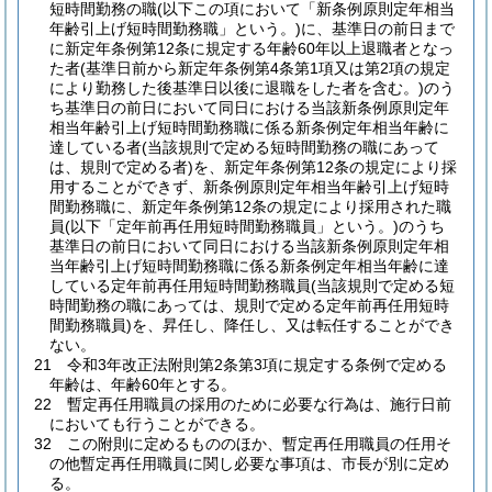
短時間勤務の職
(以下この項において「新条例原則定年相当
年齢引上げ短時間勤務職」という。)
に、基準日の前日まで
に新定年条例第12条に規定する年齢60年以上退職者となっ
た者
(基準日前から新定年条例第4条第1項又は第2項の規定
により勤務した後基準日以後に退職をした者を含む。)
のう
ち基準日の前日において同日における当該新条例原則定年
相当年齢引上げ短時間勤務職に係る新条例定年相当年齢に
達している者
(当該規則で定める短時間勤務の職にあって
は、規則で定める者)
を、新定年条例第12条の規定により採
用することができず、新条例原則定年相当年齢引上げ短時
間勤務職に、新定年条例第12条の規定により採用された職
員
(以下「定年前再任用短時間勤務職員」という。)
のうち
基準日の前日において同日における当該新条例原則定年相
当年齢引上げ短時間勤務職に係る新条例定年相当年齢に達
している定年前再任用短時間勤務職員
(当該規則で定める短
時間勤務の職にあっては、規則で定める定年前再任用短時
間勤務職員)
を、昇任し、降任し、又は転任することができ
ない。
21
令和3年改正法附則第2条第3項に規定する条例で定める
年齢は、年齢60年とする。
22
暫定再任用職員の採用のために必要な行為は、施行日前
においても行うことができる。
32
この附則に定めるもののほか、暫定再任用職員の任用そ
の他暫定再任用職員に関し必要な事項は、市長が別に定め
る。