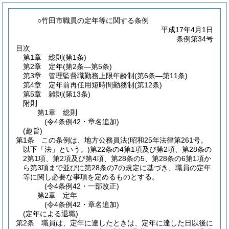
○竹田市職員の定年等に関する条例
平成17年4月1日
条例第34号
目次
第1章
総則
(第1条)
第2章
定年
(第2条―第5条)
第3章
管理監督職勤務上限年齢制
(第6条―第11条)
第4章
定年前再任用短時間勤務制
(第12条)
第5章
雑則
(第13条)
附則
第1章
総則
(令4条例42・章名追加)
(趣旨)
第1条
この条例は、地方公務員法
(昭和25年法律第261号。
以下「法」という。)
第22条の4第1項及び第2項、第28条の
2第1項、第2項及び第4項、第28条の5、第28条の6第1項か
ら第3項まで並びに第28条の7の規定に基づき、職員の定年
等に関し必要な事項を定めるものとする。
(令4条例42・一部改正)
第2章
定年
(令4条例42・章名追加)
(定年による退職)
第2条
職員は、定年に達したときは、定年に達した日以後に