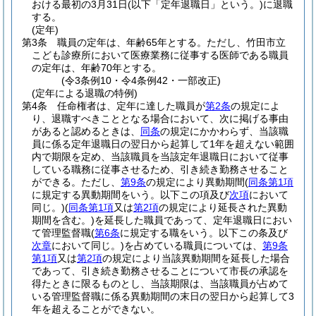
おける最初の3月31日
(以下「定年退職日」という。)
に退職
する。
(定年)
第3条
職員の定年は、年齢65年とする。
ただし、竹田市立
こども診療所において医療業務に従事する医師である職員
の定年は、年齢70年とする。
(令3条例10・令4条例42・一部改正)
(定年による退職の特例)
第4条
任命権者は、定年に達した職員が
第2条
の規定によ
り、退職すべきこととなる場合において、次に掲げる事由
があると認めるときは、
同条
の規定にかかわらず、当該職
員に係る定年退職日の翌日から起算して1年を超えない範囲
内で期限を定め、当該職員を当該定年退職日において従事
している職務に従事させるため、引き続き勤務させること
ができる。
ただし、
第9条
の規定により異動期間
(
同条第1項
に規定する異動期間をいう。以下この項及び
次項
において
同じ。)
(
同条第1項
又は
第2項
の規定により延長された異動
期間を含む。)
を延長した職員であって、定年退職日におい
て管理監督職
(
第6条
に規定する職をいう。以下この条及び
次章
において同じ。)
を占めている職員については、
第9条
第1項
又は
第2項
の規定により当該異動期間を延長した場合
であって、引き続き勤務させることについて市長の承認を
得たときに限るものとし、当該期限は、当該職員が占めて
いる管理監督職に係る異動期間の末日の翌日から起算して3
年を超えることができない。