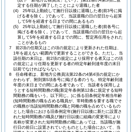
(以下「新地方公務員法」という。)
第22条の4第3項に規
定する任期が満了したことにより退職した者
(4)
25年以上勤続して施行日以後に退職した者
(前3号に掲
げる者を除く。)
であって、当該退職の日の翌日から起算
して5年を経過する日までの間にあるもの
(5)
25年以上勤続して施行日以後に退職した者
(前各号に
掲げる者を除く。)
であって、当該退職の日の翌日から起
算して5年を経過する日までの間に、暫定再任用をされた
ことがあるもの
7
前2項の任期又はこの項の規定により更新された任期は、
1年を超えない範囲内で更新することができる。
ただし、当
該任期の末日は、前2項の規定により採用する者又はこの項
の規定により任期を更新する者の特定年齢到達年度の末日
以前でなければならない。
8
任命権者は、新地方公務員法第22条の4第4項の規定にか
かわらず、附則第5項各号に掲げる者のうち、特定年齢到達
年度の末日までの間にある者であって、当該者を採用しよ
うとする短時間勤務の職
(新定年条例第12条に規定する短時
間勤務の職をいう。以下同じ。)
に係る旧条例定年相当年齢
(短時間勤務の職を占める職員が、常時勤務を要する職でそ
の職務が当該短時間勤務の職と同種の職を占めているもの
とした場合における旧条例定年
(施行日以後に新たに設置さ
れた短時間勤務の職及び施行日以後に組織の変更等により
名称が変更された短時間勤務の職にあっては、当該職が施
行日の前日に設置されていたものとした場合において、当