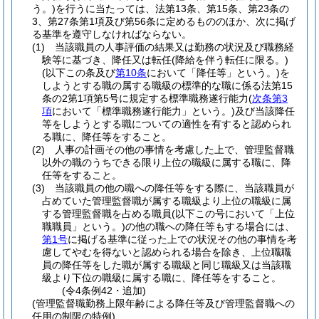
う。)
を行うに当たっては、法第13条、第15条、第23条の
3、第27条第1項及び第56条に定めるもののほか、次に掲げ
る基準を遵守しなければならない。
(1)
当該職員の人事評価の結果又は勤務の状況及び職務経
験等に基づき、降任又は転任
(降給を伴う転任に限る。)
(以下この条及び
第10条
において「降任等」という。)
を
しようとする職の属する職級の標準的な職に係る法第15
条の2第1項第5号に規定する標準職務遂行能力
(
次条第3
項
において「標準職務遂行能力」という。)
及び当該降任
等をしようとする職についての適性を有すると認められ
る職に、降任等をすること。
(2)
人事の計画その他の事情を考慮した上で、管理監督職
以外の職のうちできる限り上位の職級に属する職に、降
任等をすること。
(3)
当該職員の他の職への降任等をする際に、当該職員が
占めていた管理監督職が属する職級より上位の職級に属
する管理監督職を占める職員
(以下この号において「上位
職職員」という。)
の他の職への降任等もする場合には、
第1号
に掲げる基準に従った上での状況その他の事情を考
慮してやむを得ないと認められる場合を除き、上位職職
員の降任等をした職が属する職級と同じ職級又は当該職
級より下位の職級に属する職に、降任等をすること。
(令4条例42・追加)
(管理監督職勤務上限年齢による降任等及び管理監督職への
任用の制限の特例)