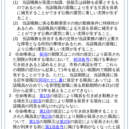
(1)
当該職務が高度の知識、技能又は経験を必要とするも
のであるため、当該職員の退職により生ずる欠員を容易
に補充することができず公務の運営に著しい支障が生ず
ること。
(2)
当該職務に係る勤務環境その他の勤務条件に特殊性が
あるため、当該職員の退職による欠員を容易に補充する
ことができず公務の運営に著しい支障が生ずること。
(3)
当該職務を担当する者の交替が当該業務の遂行上重大
な障害となる特別の事情があるため、当該職員の退職に
より公務の運営に著しい支障が生ずること。
2
任命権者は、
前項
の期限又はこの項の規定により延長され
た期限が到来する場合において、
前項各号
に掲げる事由が
引き続きあると認めるときは、市長の承認を得て、これら
の期限の翌日から起算して1年を超えない範囲内で期限を延
長することができる。
ただし、当該期限は、当該職員に係
る定年退職日
(
同項ただし書
に規定する職員にあっては、当
該職員が占めている管理監督職に係る異動期間の末日)
の翌
日から起算して3年を超えることができない。
3
任命権者は、
第1項
の規定により職員を引き続き勤務させ
る場合又は
前項
の規定により期限を延長する場合には、当
該職員の同意を得なければならない。
4
任命権者は、
第1項
の規定により引き続き勤務することと
された職員及び
第2項
の規定により期限が延長された職員に
ついて、
第1項
の期限又は
第2項
の規定により延長された期
限が到来する前に
第1項各号
に掲げる事由がなくなったと認