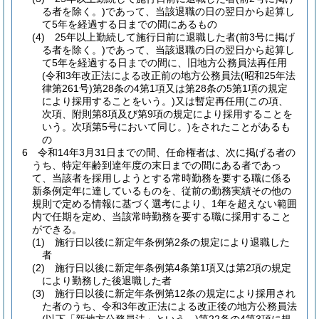
る者を除く。)
であって、当該退職の日の翌日から起算し
て5年を経過する日までの間にあるもの
(4)
25年以上勤続して施行日前に退職した者
(前3号に掲げ
る者を除く。)
であって、当該退職の日の翌日から起算し
て5年を経過する日までの間に、旧地方公務員法再任用
(令和3年改正法による改正前の地方公務員法
(昭和25年法
律第261号)
第28条の4第1項又は第28条の5第1項の規定
により採用することをいう。)
又は暫定再任用
(この項、
次項、附則第8項及び第9項の規定により採用することを
いう。次項第5号において同じ。)
をされたことがあるも
の
6
令和14年3月31日までの間、任命権者は、次に掲げる者の
うち、特定年齢到達年度の末日までの間にある者であっ
て、当該者を採用しようとする常時勤務を要する職に係る
新条例定年に達しているものを、従前の勤務実績その他の
規則で定める情報に基づく選考により、1年を超えない範囲
内で任期を定め、当該常時勤務を要する職に採用すること
ができる。
(1)
施行日以後に新定年条例第2条の規定により退職した
者
(2)
施行日以後に新定年条例第4条第1項又は第2項の規定
により勤務した後退職した者
(3)
施行日以後に新定年条例第12条の規定により採用され
た者のうち、令和3年改正法による改正後の地方公務員法