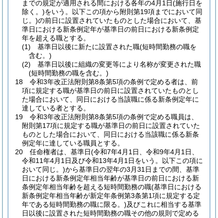
までの規定が適用される間における各年の4月1日
(施行日を
除く。)
をいう。以下この項から附則第19項までにおいて同
じ。)
の前日に設置されていたものとした場合において、基
準日における新条例定年が基準日の前日における新条例定
年を超える職とする。
(1)
基準日以後に新たに設置された職
(短時間勤務の職を
含む。)
(2)
基準日以後に組織の変更等により名称が変更された職
(短時間勤務の職を含む。)
18
令和3年改正法附則第8条第5項の条例で定める者は、前
項に規定する職が基準日の前日に設置されていたものとし
た場合において、同日における当該職に係る新条例定年に
達している者とする。
19
令和3年改正法附則第8条第5項の条例で定める職員は、
附則第17項に規定する職が基準日の前日に設置されていた
ものとした場合において、同日における当該職に係る新条
例定年に達している職員とする。
20
任命権者は、基準日
(令和7年4月1日、令和9年4月1日、
令和11年4月1日及び令和13年4月1日をいう。以下この項に
おいて同じ。)
から基準日の翌年の3月31日までの間、基準
日における新条例定年相当年齢が基準日の前日における新
条例定年相当年齢を超える短時間勤務の職
(基準日における
新条例定年相当年齢が新定年条例第3条第1項に規定する定
年である短時間勤務の職に限る。)
及びこれに相当する基準
日以後に設置された短時間勤務の職その他の規則で定める