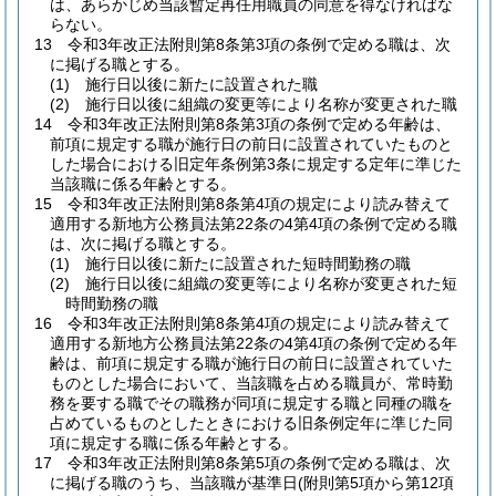
は、あらかじめ当該暫定再任用職員の同意を得なければな
らない。
13
令和3年改正法附則第8条第3項の条例で定める職は、次
に掲げる職とする。
(1)
施行日以後に新たに設置された職
(2)
施行日以後に組織の変更等により名称が変更された職
14
令和3年改正法附則第8条第3項の条例で定める年齢は、
前項に規定する職が施行日の前日に設置されていたものと
した場合における旧定年条例第3条に規定する定年に準じた
当該職に係る年齢とする。
15
令和3年改正法附則第8条第4項の規定により読み替えて
適用する新地方公務員法第22条の4第4項の条例で定める職
は、次に掲げる職とする。
(1)
施行日以後に新たに設置された短時間勤務の職
(2)
施行日以後に組織の変更等により名称が変更された短
時間勤務の職
16
令和3年改正法附則第8条第4項の規定により読み替えて
適用する新地方公務員法第22条の4第4項の条例で定める年
齢は、前項に規定する職が施行日の前日に設置されていた
ものとした場合において、当該職を占める職員が、常時勤
務を要する職でその職務が同項に規定する職と同種の職を
占めているものとしたときにおける旧条例定年に準じた同
項に規定する職に係る年齢とする。
17
令和3年改正法附則第8条第5項の条例で定める職は、次
に掲げる職のうち、当該職が基準日
(附則第5項から第12項