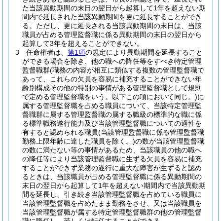
た当該異動期間の末日の翌日から起算して1年を超えない期
間内で延長された当該異動期間を更に延長することができ
る。
ただし、更に延長される当該異動期間の末日は、当該
職員が占める管理監督職に係る異動期間の末日の翌日から
起算して3年を超えることができない。
3
任命権者は、
第1項
の規定により異動期間を延長すること
ができる場合を除き、他の職への降任等をすべき特定管理
監督職群
(職務の内容が相互に類似する複数の管理監督職で
あって、これらの欠員を容易に補充することができない年
齢別構成その他の特別の事情がある管理監督職として規則
で定める管理監督職をいう。以下この項において同じ。)
に
属する管理監督職を占める職員について、当該特定管理監
督職群に属する管理監督職の属する職級の標準的な職に係
る標準職務遂行能力及び当該管理監督職についての適性を
有すると認められる職員
(当該管理監督職に係る管理監督職
勤務上限年齢に達した職員を除く。)
の数が当該管理監督職
の数に満たない等の事情があるため、当該職員の他の職へ
の降任等により当該管理監督職に生ずる欠員を容易に補充
することができず業務の遂行に重大な障害が生ずると認め
るときは、当該職員が占める管理監督職に係る異動期間の
末日の翌日から起算して1年を超えない期間内で当該異動期
間を延長し、引き続き当該管理監督職を占めている職員に
当該管理監督職を占めたまま勤務をさせ、又は当該職員を
当該管理監督職が属する特定管理監督職群の他の管理監督