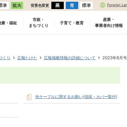
Foreign La
背景色変更
市政・
産業・
健康・福祉
子育て・教育
まちづくり
事業者向け情報
づくり
広報たけた
広報掲載情報の詳細について
2023年8月号
光ケーブルに関するお願い(伐採・カバー取付)