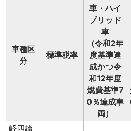
車・ハイ
ブリッド
車
（令和2年
車種区
標準税率
度基準達
分
成かつ令
和12年度
燃費基準7
0％達成車
両）
軽四輪