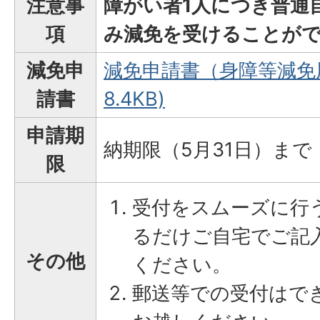
注意事
障がい者1人につき普通
項
み減免を受けることが
減免申
減免申請書（身障等減免用）
請書
8.4KB)
申請期
納期限（5月31日）まで
限
受付をスムーズに行
るだけご自宅でご記
その他
ください。
郵送等での受付はで