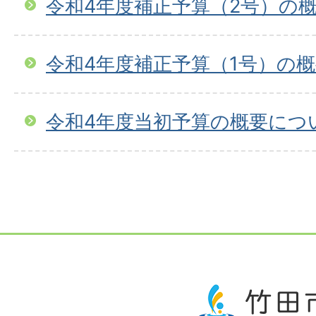
令和4年度補正予算（2号）の
令和4年度補正予算（1号）の
令和4年度当初予算の概要につ