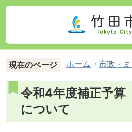
ホーム
市政・ま
現在のページ
令和4年度補正予算
について