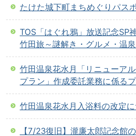
たけた城下町まちめぐりパス
TOS「はぐれ鴉」放送記念SP
竹田旅～謎解き・グルメ・温泉
竹田温泉花水月「リニューア
プラン」作成委託業務に係る
竹田温泉花水月入浴料の改定に
【7/23復旧】瀧廉太郎記念館