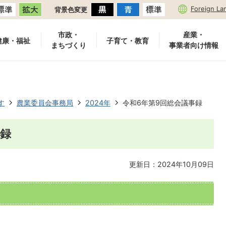
Foreign La
背景色変更
市政・
産業・
健康・福祉
子育て・教育
まちづくり
事業者向け情報
す
農業委員会事務局
2024年
令和6年第9回総会議事録
事録
更新日：2024年10月09日