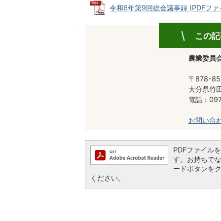
令和6年第9回総会議事録 (PDFファイル:
この記
農業委員
〒878-85
大分県竹田
電話：0974
お問い合
PDFファイルを閲
す。お持ちでない方
ードボタンを
ください。