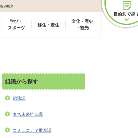
nguage
学び・
文化・歴史
移住・定住
スポーツ
・観光
組織から探す
総務課
まち未来推進課
コミュニティ推進課