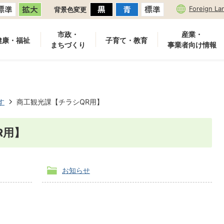
Foreign La
背景色変更
市政・
産業・
健康・福祉
子育て・教育
まちづくり
事業者向け情報
す
商工観光課【チラシQR用】
R用】
お知らせ