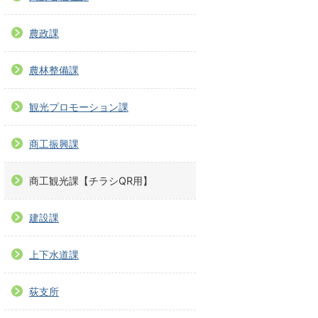
農政課
農林整備課
観光プロモーション課
商工振興課
商工観光課【チラシQR用】
建設課
上下水道課
荻支所