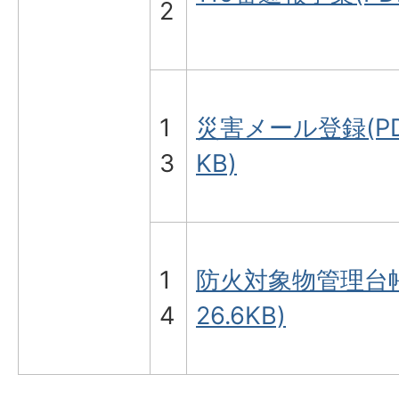
2
1
災害メール登録(PD
3
KB)
1
防火対象物管理台帳
4
26.6KB)