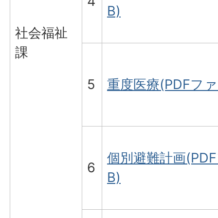
4
B)
社会福祉
課
5
重度医療(PDFファイ
個別避難計画(PDFフ
6
B)