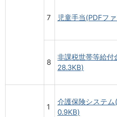
7
児童手当(PDFファイ
非課税世帯等給付金
8
28.3KB)
介護保険システム(P
1
0.9KB)