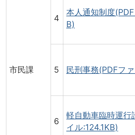
本人通知制度(PDFフ
4
B)
市民課
5
民刑事務(PDFファイ
軽自動車臨時運行許
6
イル:124.1KB)