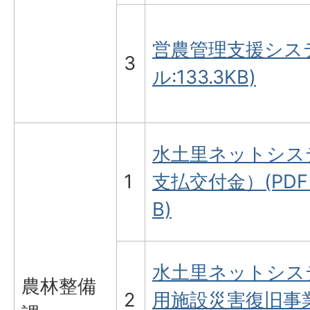
営農管理支援システ
3
ル:133.3KB)
水土里ネットシス
1
支払交付金）(PDFフ
B)
水土里ネットシス
農林整備
2
用施設災害復旧事業