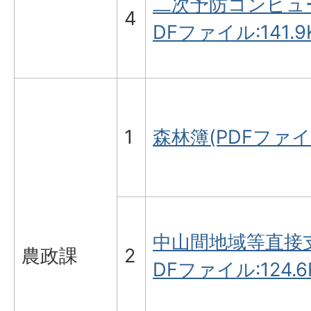
二次予防コンピュ
4
DFファイル:141.9
1
森林簿(PDFファイル:
中山間地域等直接
農政課
2
DFファイル:124.6