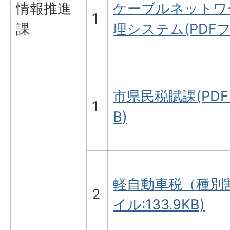
情報推進
ケーブルネットワ
1
課
理システム(PDFファ
市県民税賦課(PDFフ
1
B)
軽自動車税（種別割
2
イル:133.9KB)