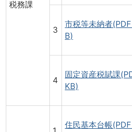
税務課
市税等未納者(PDFフ
3
B)
固定資産税賦課(PD
4
KB)
住民基本台帳(PDFフ
1