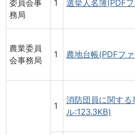
委員会事
1
選挙人名簿(PDFファ
務局
農業委員
1
農地台帳(PDFファイ
会事務局
消防団員に関する事
1
ル:123.3KB)