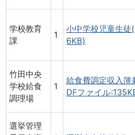
学校教育
小中学校児童生徒(P
1
課
6KB)
竹田中央
給食費調定収入簿
学校給食
1
DFファイル:135K
調理場
選挙管理