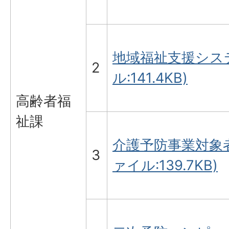
地域福祉支援システ
2
ル:141.4KB)
高齢者福
祉課
介護予防事業対象者
3
ァイル:139.7KB)