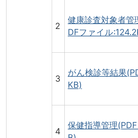
健康診査対象者管理
2
DFファイル:124.2
がん検診等結果(PD
3
KB)
保健指導管理(PDFフ
4
B)