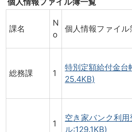
個人情報ファイル簿一覧
N
課名
個人情報ファイル
o
特別定額給付金台帳
総務課
1
25.4KB)
空き家バンク利用登
1
ル:129.1KB)