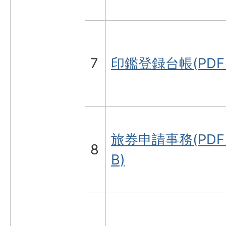
7
印鑑登録台帳(PDFフ
旅券申請事務(PDFフ
8
B)