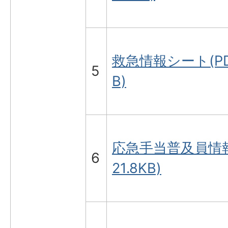
救急情報シート(PDF
5
B)
応急手当普及員情報
6
21.8KB)