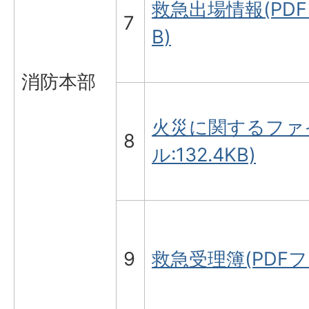
救急出場情報(PDFフ
7
B)
消防本部
火災に関するファイ
8
ル:132.4KB)
9
救急受理簿(PDFファ