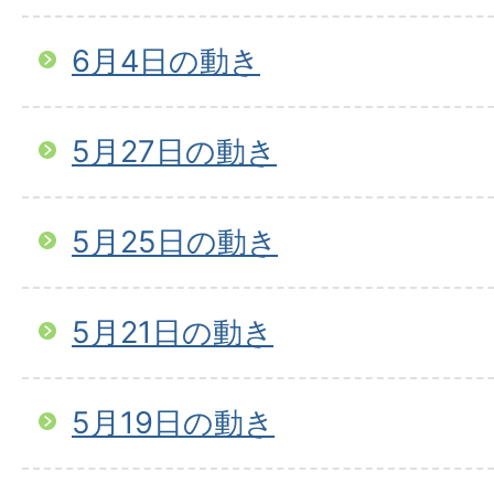
6月4日の動き
5月27日の動き
5月25日の動き
5月21日の動き
5月19日の動き