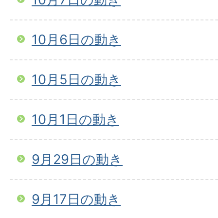
10月6日の動き
10月5日の動き
10月1日の動き
9月29日の動き
9月17日の動き