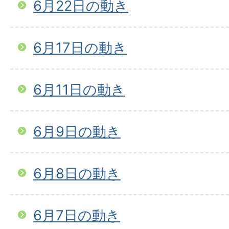
6月22日の動き
6月17日の動き
6月11日の動き
6月9日の動き
6月8日の動き
6月7日の動き