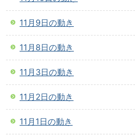
11月9日の動き
11月8日の動き
11月3日の動き
11月2日の動き
11月1日の動き