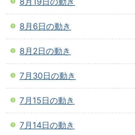
8月19日の動き
8月6日の動き
8月2日の動き
7月30日の動き
7月15日の動き
7月14日の動き