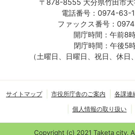
〒878-8555 大分県竹田市
電話番号：0974-63-1
ファックス番号：0974-
開庁時間：午前8時
閉庁時間：午後5時
（土曜日、日曜日、祝日、休日
サイトマップ
市役所庁舎のご案内
各課連
個人情報の取り扱い
Copyright (c) 2021 Taketa city. A