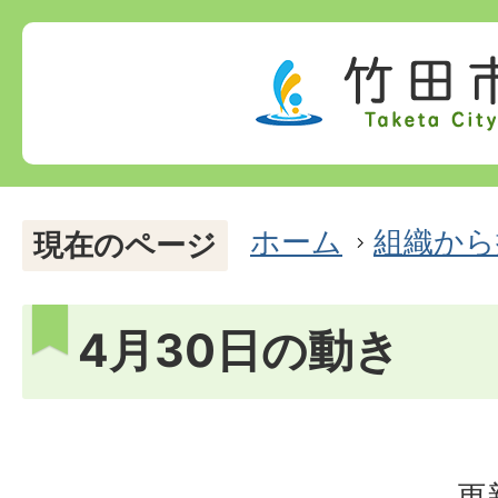
ホーム
組織から
現在のページ
4月30日の動き
更