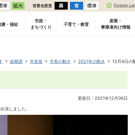
Foreign La
背景色変更
市政・
産業・
健康・福祉
子育て・教育
まちづくり
事業者向け情報
す
総務課
市長室
市長の動き
2021年の動き
12月4日の
更新日：2021年12月06日
に出演しました。