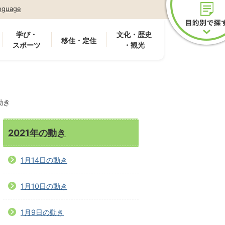
nguage
学び・
文化・歴史
移住・定住
スポーツ
・観光
動き
2021年の動き
1月14日の動き
1月10日の動き
1月9日の動き