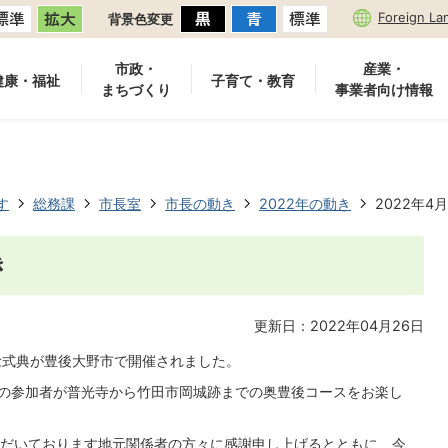
Foreign La
背景色変更
市政・
産業・
健康・福祉
子育て・教育
まちづくり
事業者向け情報
す
総務課
市長室
市長の動き
2022年の動き
2022年4
き
更新日：2022年04月26日
念式典が豊後大野市で開催されました。
名の参加者が普光寺から竹田市岡城跡までの奥豊後コースをお楽し
だいております地元関係者の方々に感謝申し上げるとともに、今