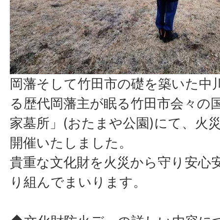
岡藩そして竹田市の礎を築いた中
る歴代岡藩主が眠る竹田市会々の
家墓所」(おたまや公園)にて、火
開催いたしました。
貴重な文化財を火災から守り安心
り組んでまいります。