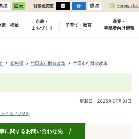
Foreign La
背景色変更
市政・
産業・
健康・福祉
子育て・教育
まちづくり
事業者向け情報
す
総務課
竹田市行財政改革
竹田市行財政改革
更新日：2025年07月31日
ル: 1.7MB)
事に関するお問い合わせ先