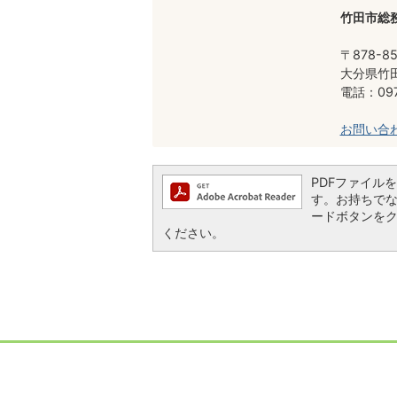
竹田市総務
〒878-8
大分県竹田
電話：097
お問い合
PDFファイルを閲
す。お持ちでない方
ードボタンを
ください。