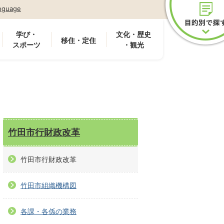
nguage
学び・
文化・歴史
移住・定住
スポーツ
・観光
竹田市行財政改革
竹田市行財政改革
竹田市組織機構図
各課・各係の業務