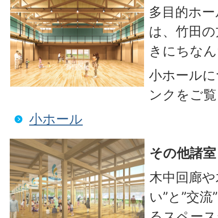
多目的ホー
は、竹田の
きにちなん
小ホールに
ンクをご覧
小ホール
その他諸室
木中回廊や
い”と”交
るスペース