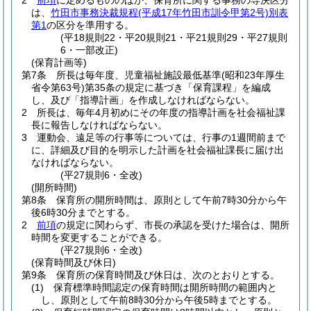
2
前項
に定めるもののほか、保育所に関する事務の専決区分
は、
竹田市事務決裁規程
(平成17年竹田市訓令甲第2号)
別表
第1
の区分を準用する。
(平18規則22・平20規則21・平21規則29・平27規則
6・一部改正)
(保育計画等)
第7条
所長は毎年度、児童福祉施設最低基準
(昭和23年厚生
省令第63号)
第35条の規定に基づき「保育課程」を編成
し、及び「指導計画」を作成しなければならない。
2
所長は、毎年4月初めにその年度の指導計画を社会福祉課
長に報告しなければならない。
3
運動会、遠足等の行事等については、行事の1週間前まで
に、詳細及び目的を明示した計画を社会福祉課長に届け出
なければならない。
(平27規則6・全改)
(開所時間)
第8条
保育所の開所時間は、原則として午前7時30分から午
後6時30分までとする。
2
前項
の規定に関わらず、市長の承認を受けた場合は、開所
時間を変更することができる。
(平27規則6・全改)
(保育時間及び休日)
第9条
保育所の保育時間及び休日は、次のとおりとする。
(1)
保育標準時間認定の保育時間は開所時間の範囲内と
し、原則として午前8時30分から午後5時までとする。