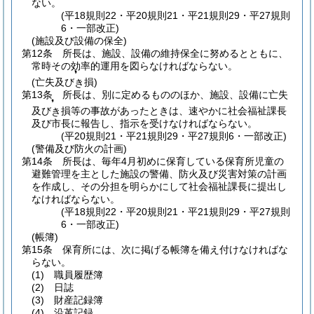
ない。
(平18規則22・平20規則21・平21規則29・平27規則
6・一部改正)
(施設及び設備の保全)
第12条
所長は、施設、設備の維持保全に努めるとともに、
常時その効率的運用を図らなければならない。
❜
(亡失及び
損)
き
第13条
所長は、別に定めるもののほか、施設、設備に亡失
❜
及び
損等の事故があったときは、速やかに社会福祉課長
き
及び市長に報告し、指示を受けなければならない。
(平20規則21・平21規則29・平27規則6・一部改正)
(警備及び防火の計画)
第14条
所長は、毎年4月初めに保育している保育所児童の
避難管理を主とした施設の警備、防火及び災害対策の計画
を作成し、その分担を明らかにして社会福祉課長に提出し
なければならない。
(平18規則22・平20規則21・平21規則29・平27規則
6・一部改正)
(帳簿)
第15条
保育所には、次に掲げる帳簿を備え付けなければな
らない。
(1)
職員履歴簿
(2)
日誌
(3)
財産記録簿
(4)
沿革記録