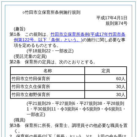
○竹田市立保育所条例施行規則
平成17年4月1日
規則第74号
(趣旨)
第1条
この規則は、
竹田市立保育所条例
(平成17年竹田市条
例第122号。以下「条例」という。)
の施行に関し必要な事
項を定めるものとする。
(平18規則22・一部改正)
(受託児童の定員)
第2条
保育所の定員は、次のとおりとする。
名称
定員
竹田市立竹田保育所
60人
竹田市立久住保育所
30人
竹田市立都野保育所
30人
(平21規則29・平27規則6・平27規則38・平28規則
1・平30規則11・令3規則4・令5規則9・令6規則1・
一部改正)
(職員)
第3条
保育所に所長、保育士、調理員その他必要な職員を置
く。
2
保育所の所長
(以下「所長」という。)
は、上司の命を受け