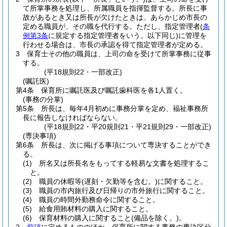
て所掌事務を処理し、所属職員を指揮監督する。
所長に事
故があるとき又は所長が欠けたときは、あらかじめ市長の
定める職員が、その職を代行する。
ただし、指定管理者
(
条
例第3条
に規定する指定管理者をいう。以下同じ)
に管理を
行わせる場合は、市長の承認を得て指定管理者が定める。
3
保育士その他の職員は、上司の命を受けて所掌事務に従事
する。
(平18規則22・一部改正)
(嘱託医)
第4条
保育所に嘱託医及び嘱託歯科医を各1人置く。
(事務の分掌)
第5条
所長は、毎年4月初めに事務分掌を定め、福祉事務所
長に報告しなければならない。
(平18規則22・平20規則21・平21規則29・一部改正)
(専決事項)
第6条
所長は、次に掲げる事項について専決することができ
る。
(1)
所名又は所長名をもってする軽易な文書を処理するこ
と。
(2)
職員の休暇等
(遅刻・欠勤等を含む。)
に関すること。
(3)
職員の市内旅行及び日帰りの市外旅行に関すること。
(4)
職員の時間外勤務命令に関すること。
(5)
給食用賄材料の購入に関すること。
(6)
保育材料の購入に関すること
(備品を除く。)
。