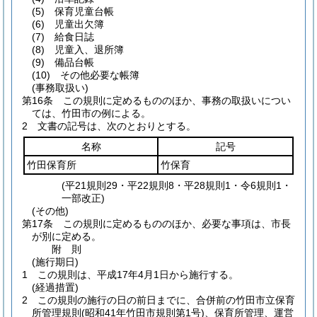
(5)
保育児童台帳
(6)
児童出欠簿
(7)
給食日誌
(8)
児童入、退所簿
(9)
備品台帳
(10)
その他必要な帳簿
(事務取扱い)
第16条
この規則に定めるもののほか、事務の取扱いについ
ては、竹田市の例による。
2
文書の記号は、次のとおりとする。
名称
記号
竹田保育所
竹保育
(平21規則29・平22規則8・平28規則1・令6規則1・
一部改正)
(その他)
第17条
この規則に定めるもののほか、必要な事項は、市長
が別に定める。
附
則
(施行期日)
1
この規則は、平成17年4月1日から施行する。
(経過措置)
2
この規則の施行の日の前日までに、合併前の竹田市立保育
所管理規則
(昭和41年竹田市規則第1号)
、保育所管理、運営