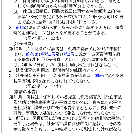
(2)
保育短時間認定の保育時間は8時間以内とし、原則と
して午前8時30分から午後4時30分までとする。
(3)
休日は日曜日、国民の祝日に関する法律
(昭和23年法
律第178号)
に規定する休日並びに12月29日から同月31日
まで並びに翌年1月2日及び同月3日とする。
2
前項
の規定に関わらず、所長が必要と認めるときは、保育
時間を伸縮し、又は休日を変更することができる。
(平27規則6・全改)
(延長保育)
第10条
入所児童の保護者は、勤務の都合又は家庭の事情に
より、
前条第1項第1号
及び
第2号
に規定する保育時間を超
える保育
(以下「延長保育」という。)
を希望する場合に
は、利用の2日前までに所長に届け出なければならない。
2
延長保育の利用は、開所時間の範囲内とする。
3
延長保育を利用した入所児童の保護者は、
別表
に定める延
長保育利用料を納付しなければならない。
(平27規則6・全改)
(事故の報告)
第11条
所長は、保育している児童に係る傷害又は死亡事故
及び感染性疾患罹患等の事故については、直ちにその事情
を社会福祉課長及び市長に報告するとともに、後日発生の
日時、事情及び処置について報告しなければならない。
2
所長は、保育所又は近接における災害その他非常の事態が
発生した場合は、社会福祉課長及び市長に急報し、その指
示に従うとともに、この結果について報告しなければなら