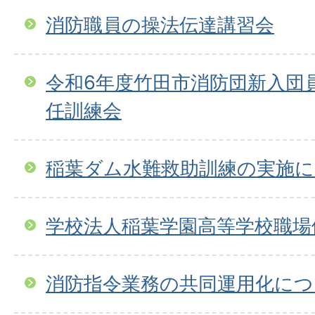
消防職員の操法伝達講習会
令和6年度竹田市消防団新入団
任訓練会
稲葉ダム水難救助訓練の実施
学校法人稲葉学園高等学校職場
消防指令業務の共同運用化につ