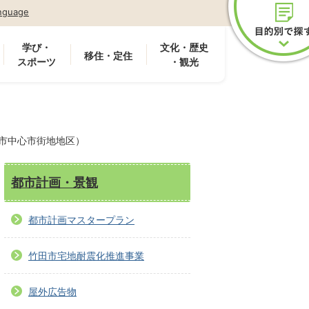
nguage
学び・
文化・歴史
移住・定住
スポーツ
・観光
市中心市街地地区）
都市計画・景観
都市計画マスタープラン
竹田市宅地耐震化推進事業
屋外広告物