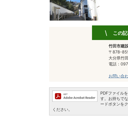
この記
竹田市建設
〒878-85
大分県竹田
電話：0974
お問い合
PDFファイルを閲
す。お持ちでない方
ードボタンを
ください。