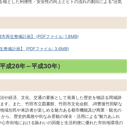
備を核とした利便性・安全性の向上とヒトの流れの創出による”活気
生整備計画】 (PDFファイル: 1.8MB)
計画】 (PDFファイル: 3.6MB)
平成26年～平成30年）
治や経済、文化、交通の要衝として発展した歴史を物語る岡城跡
ます。また、竹田市立図書館、竹田市文化会館、JR豊後竹田駅な
地域住民や来訪者が楽しめる魅力ある都市機能及び商業・観光の
とから、歴史的風致や街なみ景観の保全・活用による“魅力あふれ
中心市街地における賑わいの回復と生活利便に優れた市街地環境の