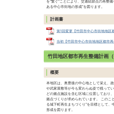
を”繋ぐ”ことにより、交通結節点の再整
ある中心市街地の形成”を図ります。
計画書
第1回変更【竹田市中心市街地地区都市再
当初【竹田市中心市街地地区都市再生整備
竹田地区都市再生整備計画（
概要
本地区は、奥豊後の中心地として栄え、政
や武家屋敷等が今も変わらぬ姿で残ってい
どの拠点施設を含む区域に位置しており、
拠点づくりが求められています。 このこ
る城下町再生まちづくり”を目標として、
形成を図ります。