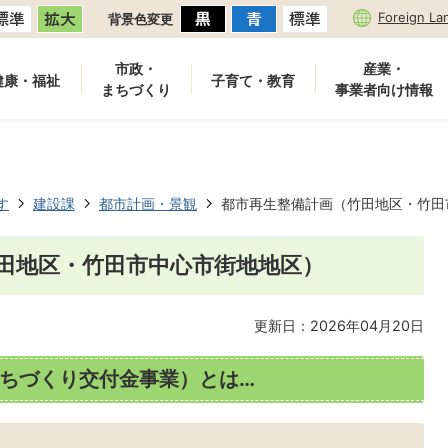
Foreign La
背景色変更
市政・
産業・
健康・福祉
子育て・教育
まちづくり
事業者向け情報
す
建設課
都市計画・景観
都市再生整備計画（竹田地区・竹田
田地区・竹田市中心市街地地区）
更新日：2026年04月20日
ちづくり交付金事業）とは…