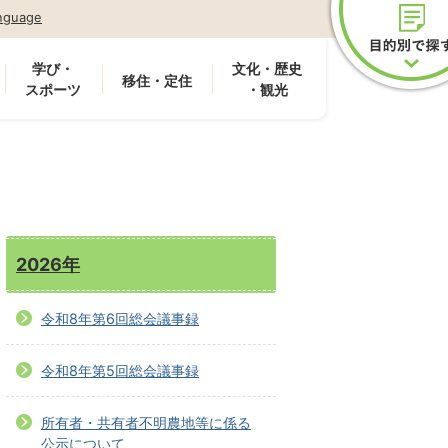
nguage
学び・
文化・歴史
移住・定住
スポーツ
・観光
2026年
令和8年第6回総会議事録
令和8年第5回総会議事録
所有者・共有者不明農地等に係る
公示について