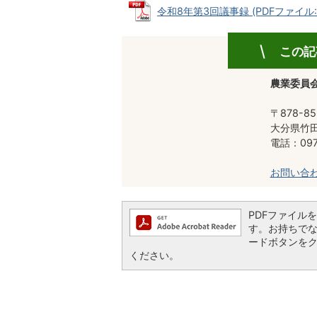
令和8年第3回議事録 (PDFファイル: 2
この記
農業委員
〒878-85
大分県竹田
電話：0974
お問い合
PDFファイルを閲
す。お持ちでない方
ードボタンを
ください。