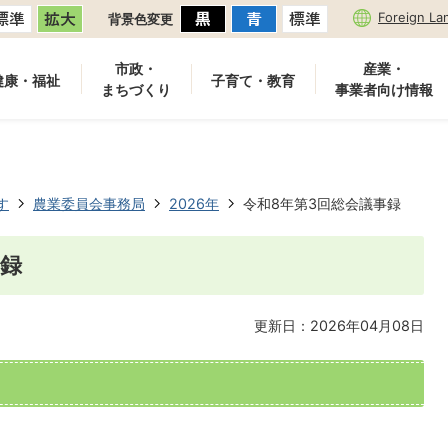
Foreign La
背景色変更
市政・
産業・
健康・福祉
子育て・教育
まちづくり
事業者向け情報
す
農業委員会事務局
2026年
令和8年第3回総会議事録
事録
更新日：2026年04月08日