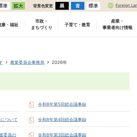
Foreign La
背景色変更
市政・
産業・
健康・福祉
子育て・教育
まちづくり
事業者向け情報
す
農業委員会事務局
2026年
令和8年第5回総会議事録
示について
令和8年第4回総会議事録
進委員の
令和8年第3回総会議事録