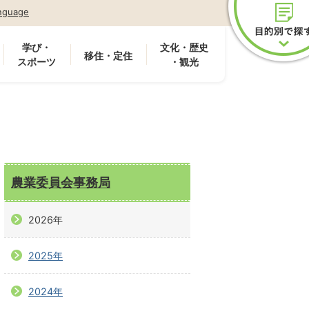
nguage
学び・
文化・歴史
移住・定住
スポーツ
・観光
農業委員会事務局
2026年
2025年
2024年