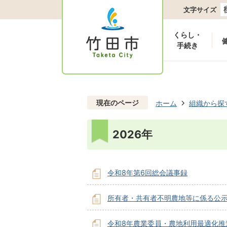
文字サイズ
くらし・
手続き
現在のページ
ホーム
組織から探
2026年
令和8年第6回総会議事録
所有者・共有者不明農地等に係る公
令和8年農業委員・農地利用最適化推