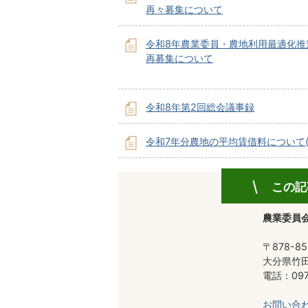
再々募集について
令和8年農業委員・農地利用最適化推
再募集について
令和8年第2回総会議事録
令和7年分農地の平均賃借料について(
この記
農業委員
〒878-85
大分県竹田
電話：0974
お問い合