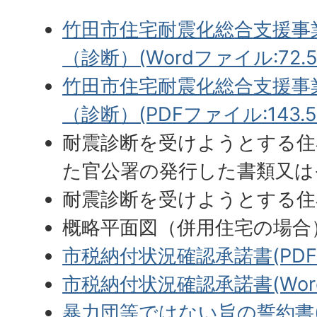
竹田市住宅耐震化総合支援事
（診断）
(Wordファイル:72.5
竹田市住宅耐震化総合支援事
（診断）(PDFファイル:143.5
耐震診断を受けようとする住
た官公署の発行した書類又は
耐震診断を受けようとする住
概略平面図（併用住宅の場合
市税納付状況確認承諾書(PDFフ
市税納付状況確認承諾書(Wordフ
暴力団等ではない旨の誓約書(PD