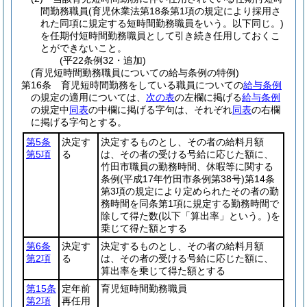
間勤務職員
(育児休業法第18条第1項の規定により採用さ
れた同項に規定する短時間勤務職員をいう。以下同じ。)
を任期付短時間勤務職員として引き続き任用しておくこ
とができないこと。
(平22条例32・追加)
(育児短時間勤務職員についての給与条例の特例)
第16条
育児短時間勤務をしている職員についての
給与条例
の規定の適用については、
次の表
の左欄に掲げる
給与条例
の規定中
同表
の中欄に掲げる字句は、それぞれ
同表
の右欄
に掲げる字句とする。
第5条
決定す
決定するものとし、その者の給料月額
第5項
る
は、その者の受ける号給に応じた額に、
竹田市職員の勤務時間、休暇等に関する
条例
(平成17年竹田市条例第38号)
第14条
第3項の規定により定められたその者の勤
務時間を同条第1項に規定する勤務時間で
除して得た数
(以下「算出率」という。)
を
乗じて得た額とする
第6条
決定す
決定するものとし、その者の給料月額
第2項
る
は、その者の受ける号給に応じた額に、
算出率を乗じて得た額とする
第15条
定年前
育児短時間勤務職員
第2項
再任用