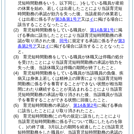
児短時間勤務をいう。以下同じ。)
をしている職員が産前
の休業を始め、若しくは出産したことにより当該育児短
時間勤務の承認が効力を失った後、当該産前の休業若し
くは出産に係る子が
第3条第1号ア
又は
イ
に掲げる場合に
該当することとなったこと。
(2)
育児短時間勤務をしている職員が、
第14条第1号
に掲
げる事由に該当したことにより当該育児短時間勤務の承
認が取り消された後、
同号
に規定する承認に係る子が
第3
条第2号ア
又は
イ
に掲げる場合に該当することとなったこ
と。
(3)
育児短時間勤務をしている職員が休職又は停職の処分
を受けたことにより当該育児短時間勤務の承認が効力を
失った後、当該休職又は停職の期間が終了したこと。
(4)
育児短時間勤務をしている職員が当該職員の負傷、疾
病又は身体上若しくは精神上の障害により当該育児短時
間勤務に係る子を養育することができない状態が相当期
間にわたり継続することが見込まれることにより当該育
児短時間勤務の承認が取り消された後、当該職員が当該
子を養育することができる状態に回復したこと。
(5)
育児短時間勤務の承認が、
第14条第2号
に掲げる事由
に該当したことにより取り消されたこと。
(6)
育児短時間勤務
(この号の規定に該当したことにより
当該育児短時間勤務に係る子について既にしたものを除
く。)
の終了後、3月以上の期間を経過したこと
(当該育児
短時間勤務をした職員が、当該育児短時間勤務の承認の