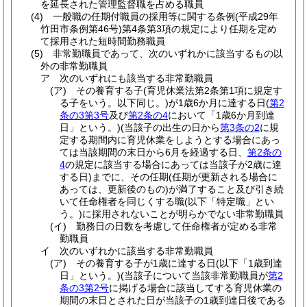
を延長された管理監督職を占める職員
(4)
一般職の任期付職員の採用等に関する条例
(平成29年
竹田市条例第46号)
第4条第3項の規定により任期を定め
て採用された短時間勤務職員
(5)
非常勤職員であって、次のいずれかに該当するもの以
外の非常勤職員
ア
次のいずれにも該当する非常勤職員
(ア)
その養育する子
(育児休業法第2条第1項に規定す
る子をいう。以下同じ。)
が1歳6か月に達する日
(
第2
条の3第3号
及び
第2条の4
において「1歳6か月到達
日」という。)
(当該子の出生の日から
第3条の2
に規
定する期間内に育児休業をしようとする場合にあっ
ては当該期間の末日から6月を経過する日、
第2条の
4
の規定に該当する場合にあっては当該子が2歳に達
する日)
までに、その任期
(任期が更新される場合に
あっては、更新後のもの)
が満了すること及び引き続
いて任命権者を同じくする職
(以下「特定職」とい
う。)
に採用されないことが明らかでない非常勤職員
(イ)
勤務日の日数を考慮して任命権者が定める非常
勤職員
イ
次のいずれかに該当する非常勤職員
(ア)
その養育する子が1歳に達する日
(以下「1歳到達
日」という。)
(当該子について当該非常勤職員が
第2
条の3第2号
に掲げる場合に該当してする育児休業の
期間の末日とされた日が当該子の1歳到達日後である