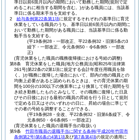
準日以前6箇月以内の期間において勤務した期間
(規則で定
めるこれに相当する期間を含む。)
がある職員には、当該基
準日に係る期末手当を支給する。
2
給与条例第22条第1項
に規定するそれぞれの基準日に育児
休業をしている職員のうち、基準日以前6箇月以内の期間に
おいて勤務した期間がある職員には、当該基準日に係る勤
勉手当を支給する。
(平19条例28・一部改正、平22条例32・旧第5条の3
繰下・一部改正、令元条例50・令6条例5・一部改
正)
(育児休業をした職員の職務復帰後における号給の調整)
第8条
育児休業をした職員
(地方公務員法
(昭和25年法律第
261号)
第22条の2第1項に規定する会計年度任用職員を除
く。)
が職務に復帰した場合において、部内の他の職員との
均衡上必要があると認められるときは、その育児休業の期
間を100分の100以下の換算率により換算して得た期間を引
き続き勤務したものとみなして、その職務に復帰した日及
びその日後における最初の職員の昇給を行う日として規則
で定める日又はそのいずれかの日に、昇給の場合に準じて
その者の号給を調整することができる。
(平19条例28・全改、平22条例32・旧第6条繰下、令
元条例50・令6条例5・一部改正)
(育児休業をした職員の退職手当の取扱い)
第9条
竹田市職員の退職手当に関する条例
(平成20年竹田市
条例第2号)
第6条の4第1項
及び
第7条第4項
の規定の適用に