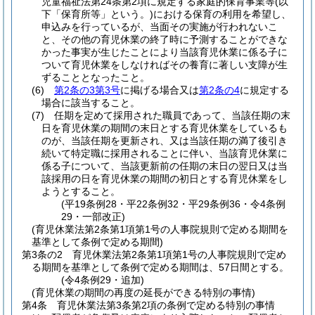
児童福祉法第24条第2項に規定する家庭的保育事業等
(以
下「保育所等」という。)
における保育の利用を希望し、
申込みを行っているが、当面その実施が行われないこ
と、その他の育児休業の終了時に予測することができな
かった事実が生じたことにより当該育児休業に係る子に
ついて育児休業をしなければその養育に著しい支障が生
ずることとなったこと。
(6)
第2条の3第3号
に掲げる場合又は
第2条の4
に規定する
場合に該当すること。
(7)
任期を定めて採用された職員であって、当該任期の末
日を育児休業の期間の末日とする育児休業をしているも
のが、当該任期を更新され、又は当該任期の満了後引き
続いて特定職に採用されることに伴い、当該育児休業に
係る子について、当該更新前の任期の末日の翌日又は当
該採用の日を育児休業の期間の初日とする育児休業をし
ようとすること。
(平19条例28・平22条例32・平29条例36・令4条例
29・一部改正)
(育児休業法第2条第1項第1号の人事院規則で定める期間を
基準として条例で定める期間)
第3条の2
育児休業法第2条第1項第1号の人事院規則で定め
る期間を基準として条例で定める期間は、57日間とする。
(令4条例29・追加)
(育児休業の期間の再度の延長ができる特別の事情)
第4条
育児休業法第3条第2項の条例で定める特別の事情