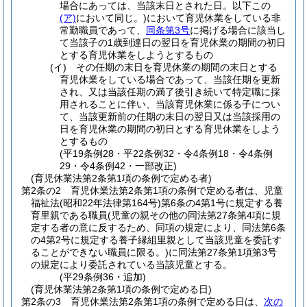
場合にあっては、当該末日とされた日。以下この
(ア)
において同じ。)
において育児休業をしている非
常勤職員であって、
同条第3号
に掲げる場合に該当し
て当該子の1歳到達日の翌日を育児休業の期間の初日
とする育児休業をしようとするもの
(イ)
その任期の末日を育児休業の期間の末日とする
育児休業をしている場合であって、当該任期を更新
され、又は当該任期の満了後引き続いて特定職に採
用されることに伴い、当該育児休業に係る子につい
て、当該更新前の任期の末日の翌日又は当該採用の
日を育児休業の期間の初日とする育児休業をしよう
とするもの
(平19条例28・平22条例32・令4条例18・令4条例
29・令4条例42・一部改正)
(育児休業法第2条第1項の条例で定める者)
第2条の2
育児休業法第2条第1項の条例で定める者は、児童
福祉法
(昭和22年法律第164号)
第6条の4第1号に規定する養
育里親である職員
(児童の親その他の同法第27条第4項に規
定する者の意に反するため、同項の規定により、同法第6条
の4第2号に規定する養子縁組里親として当該児童を委託す
ることができない職員に限る。)
に同法第27条第1項第3号
の規定により委託されている当該児童とする。
(平29条例36・追加)
(育児休業法第2条第1項の条例で定める日)
第2条の3
育児休業法第2条第1項の条例で定める日は、
次の