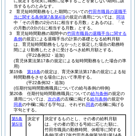
に規定する現実に職務に従事することを要しない期間に該
当するものとみなす。
2
育児短時間勤務をした期間についての
竹田市職員の退職手
当に関する条例第7条第4項
の規定の適用については、
同項
中「その月数の2分の1に相当する月数」とあるのは、「そ
の月数の3分の1に相当する月数」とする。
3
育児短時間勤務の期間中の
竹田市職員の退職手当に関する
条例
の規定による退職手当の計算の基礎となる給料月額
は、育児短時間勤務をしなかったと仮定した場合の勤務時
間により勤務したときに受けるべき給料月額とする。
(平22条例32・追加)
(育児休業法第17条の規定による短時間勤務をした場合の準
用)
第19条
第16条
の規定は、育児休業法第17条の規定による短
時間勤務をさせる場合において準用する。
(平22条例32・追加)
(任期付短時間勤務職員についての給与条例の特例)
第20条
任期付短時間勤務職員についての
給与条例
の規定の
適用については、
次の表
の左欄に掲げる
給与条例
の規定中
同表
の中欄に掲げる字句は、それぞれ
同表
の右欄に掲げる
字句とする。
第5条
決定す
決定するものとし、その者の給料月額
第5項
る
は、その者の受ける号給に応じた額に、
竹田市職員の勤務時間、休暇等に関する
条例
(平成17年竹田市条例第38号)
第14条