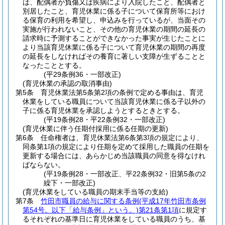
は、配偶者が負傷又は疾病により入院したこと、配偶者と
別居したこと、育児休業に係る子について保育所等におけ
る保育の利用を希望し、申込みを行っているが、当面その
実施が行われないこと、その他の育児休業の期間の延長の
請求時に予測することができなかった事実が生じたことに
より当該育児休業に係る子について育児休業の期間の再度
の延長をしなければその養育に著しい支障が生ずることと
なったこととする。
(平29条例36・一部改正)
(育児休業の承認の取消事由)
第5条
育児休業法第5条第2項の条例で定める事由は、育児
休業をしている職員について当該育児休業に係る子以外の
子に係る育児休業を承認しようとするときとする。
(平19条例28・平22条例32・一部改正)
(育児休業に伴う任期付採用に係る任期の更新)
第6条
任命権者は、育児休業法第6条第3項の規定により、
同条第1項の規定により任期を定めて採用した職員の任期を
更新する場合には、あらかじめ当該職員の同意を得なけれ
ばならない。
(平19条例28・一部改正、平22条例32・旧第5条の2
繰下・一部改正)
(育児休業をしている職員の期末手当等の支給)
第7条
竹田市職員の給与に関する条例
(平成17年竹田市条例
第54号。以下「給与条例」という。)
第21条第1項
に規定す
るそれぞれの基準日に育児休業をしている職員のうち、基