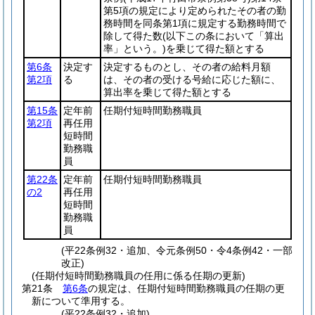
第5項の規定により定められたその者の勤
務時間を同条第1項に規定する勤務時間で
除して得た数
(以下この条において「算出
率」という。)
を乗じて得た額とする
第6条
決定す
決定するものとし、その者の給料月額
第2項
る
は、その者の受ける号給に応じた額に、
算出率を乗じて得た額とする
第15条
定年前
任期付短時間勤務職員
第2項
再任用
短時間
勤務職
員
第22条
定年前
任期付短時間勤務職員
の2
再任用
短時間
勤務職
員
(平22条例32・追加、令元条例50・令4条例42・一部
改正)
(任期付短時間勤務職員の任用に係る任期の更新)
第21条
第6条
の規定は、任期付短時間勤務職員の任期の更
新について準用する。
(平22条例32・追加)