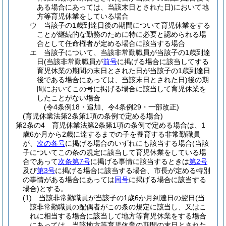
ある場合にあっては、当該末日とされた日)
において地
方等育児休業をしている場合
ウ
当該子の1歳到達日後の期間について育児休業をする
ことが継続的な勤務のために特に必要と認められる場
合として任命権者が定める場合に該当する場合
エ
当該子について、当該非常勤職員が当該子の1歳到達
日
(当該非常勤職員が
前号
に掲げる場合に該当してする
育児休業の期間の末日とされた日が当該子の1歳到達日
後である場合にあっては、当該末日とされた日)
後の期
間においてこの号に掲げる場合に該当して育児休業を
したことがない場合
(令4条例18・追加、令4条例29・一部改正)
(育児休業法第2条第1項の条例で定める場合)
第2条の4
育児休業法第2条第1項の条例で定める場合は、1
歳6か月から2歳に達するまでの子を養育する非常勤職員
が、
次の各号
に掲げる場合のいずれにも該当する場合
(当該
子についてこの条の規定に該当して育児休業をしている場
合であって
次条第7号
に掲げる事情に該当するときは
第2号
及び
第3号
に掲げる場合に該当する場合、市長が定める特別
の事情がある場合にあっては
同号
に掲げる場合に該当する
場合)
とする。
(1)
当該非常勤職員が当該子の1歳6か月到達日の翌日
(当
該非常勤職員の配偶者がこの条の規定に該当し、又はこ
れに相当する場合に該当して地方等育児休業をする場合
にあっては、当該地方等育児休業の期間の末日とされた