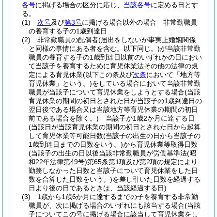
各号
に掲げる場合の区分に応じ、
当該各号
に定める日とす
る。
(1)
次号
及び
第3号
に掲げる場合以外の場合 非常勤職員
の養育する子の1歳到達日
(2)
非常勤職員の配偶者
(届出をしないが事実上婚姻関係
と同様の事情にある者を含む。以下同じ。)
が当該非常勤
職員の養育する子の1歳到達日以前のいずれかの日におい
て当該子を養育するために育児休業法その他の法律の規
定による育児休業
(以下この条及び
次条
において「地方等
育児休業」という。)
をしている場合において当該非常勤
職員が当該子について育児休業をしようとする場合
(当該
育児休業の期間の初日とされた日が当該子の1歳到達日の
翌日後である場合又は当該地方等育児休業の期間の初日
前である場合を除く。)
当該子が1歳2か月に達する日
(当該日が当該育児休業の期間の初日とされた日から起算
して育児休業等可能日数
(当該子の出生の日から当該子の
1歳到達日までの日数をいう。)
から育児休業等取得日数
(当該子の出生の日以後当該非常勤職員が労働基準法
(昭
和22年法律第49号)
第65条第1項及び第2項の規定により
勤務しなかった日数と当該子について育児休業をした日
数を合算した日数をいう。)
を差し引いた日数を経過する
日より後の日であるときは、当該経過する日)
(3)
1歳から1歳6か月に達するまでの子を養育する非常勤
職員が、次に掲げる場合のいずれにも該当する場合
(当該
子についてこの号に掲げる場合に該当して育児休業をし