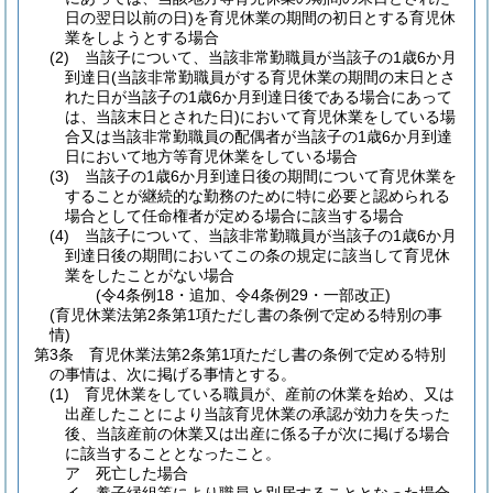
日の翌日以前の日)
を育児休業の期間の初日とする育児休
業をしようとする場合
(2)
当該子について、当該非常勤職員が当該子の1歳6か月
到達日
(当該非常勤職員がする育児休業の期間の末日とさ
れた日が当該子の1歳6か月到達日後である場合にあって
は、当該末日とされた日)
において育児休業をしている場
合又は当該非常勤職員の配偶者が当該子の1歳6か月到達
日において地方等育児休業をしている場合
(3)
当該子の1歳6か月到達日後の期間について育児休業を
することが継続的な勤務のために特に必要と認められる
場合として任命権者が定める場合に該当する場合
(4)
当該子について、当該非常勤職員が当該子の1歳6か月
到達日後の期間においてこの条の規定に該当して育児休
業をしたことがない場合
(令4条例18・追加、令4条例29・一部改正)
(育児休業法第2条第1項ただし書の条例で定める特別の事
情)
第3条
育児休業法第2条第1項ただし書の条例で定める特別
の事情は、次に掲げる事情とする。
(1)
育児休業をしている職員が、産前の休業を始め、又は
出産したことにより当該育児休業の承認が効力を失った
後、当該産前の休業又は出産に係る子が次に掲げる場合
に該当することとなったこと。
ア
死亡した場合