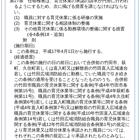
第27条
任命権者は、育児休業の承認の請求が円滑に行われ
るようにするため、次に掲げる措置を講じなければならな
い。
(1)
職員に対する育児休業に係る研修の実施
(2)
育児休業に関する相談体制の整備
(3)
その他育児休業に係る勤務環境の整備に関する措置
(令4条例18・追加)
附
則
(施行期日)
1
この条例は、平成17年4月1日から施行する。
(経過措置)
2
この条例の施行の日の前日において合併前の竹田市、荻
町、久住町若しくは直入町又は解散前の竹田直入広域連合
若しくは竹田広域消防組合に勤務していた職員で引き続き
この条例の適用を受けることとなったもののうち、合併前
の竹田市職員の育児休業等に関する条例
(平成4年竹田市条
例第15号)
、職員の育児休業等に関する条例
(平成4年荻町条
例第11号)
、職員の育児休業等に関する条例
(平成4年久住町
条例第6号)
若しくは直入町職員の育児休業等に関する条例
(平成4年直入町条例第7号)
又は解散前の竹田直入広域連合
職員の育児休業等に関する条例
(平成10年竹田直入広域連合
条例第14号)
若しくは竹田広域消防組合職員の育児休業等に
関する条例
(平成12年竹田広域消防組合条例第1号)
の規定に
より育児休業又は部分休業を承認された職員については、
それぞれこの条例の規定により承認されたものとみなし、