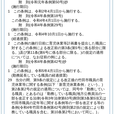
附
則
(令和元年
条例第50号)
抄
(施行期日)
1
この条例は、令和2年4月1日から施行する。
附
則
(令和4年
条例第18号)
この条例は、令和4年4月1日から施行する。
附
則
(令和4年
条例第29号)
(施行期日)
1
この条例は、令和4年10月1日から施行する。
(経過措置)
2
この条例の施行日前に育児休業等計画書を提出した職員に
対するこの条例による改正前の第3条
(第5号に係る部分に限
る。)
及び第11条
(第6号に係る部分に限る。)
の規定の適用
については、なお従前の例による。
附
則
(令和4年
条例第42号)
抄
(施行期日)
1
この条例は、令和5年4月1日から施行する。
(勤務延長している職員の経過措置)
29
当分の間、第9条の規定による改正後の竹田市職員の育
児休業等に関する条例
(以下「新育児休業条例」という。)
第2条第2号の規定の適用については、同号中「勤務してい
る職員」とあるのは「勤務している職員
(地方公務員法の一
部を改正する法律
(令和3年法律第63号)
附則第3条第5項又は
竹田市職員の定年等に関する条例等の一部を改正する等の
条例
(令和4年竹田市条例第42号)
附則第2項の規定により勤
務している職員を含む。第10条第2号において同じ。)
」