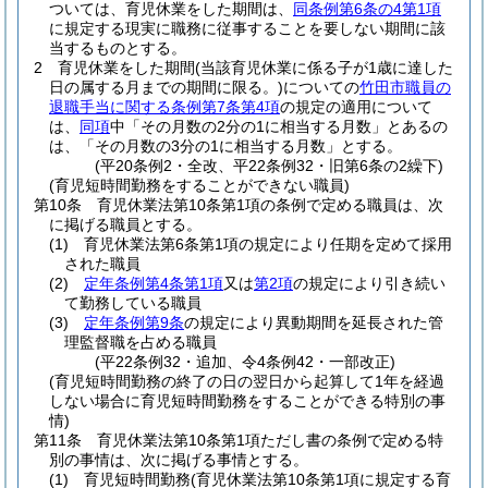
ついては、育児休業をした期間は、
同条例第6条の4第1項
に規定する現実に職務に従事することを要しない期間に該
当するものとする。
2
育児休業をした期間
(当該育児休業に係る子が1歳に達した
日の属する月までの期間に限る。)
についての
竹田市職員の
退職手当に関する条例第7条第4項
の規定の適用について
は、
同項
中「その月数の2分の1に相当する月数」とあるの
は、「その月数の3分の1に相当する月数」とする。
(平20条例2・全改、平22条例32・旧第6条の2繰下)
(育児短時間勤務をすることができない職員)
第10条
育児休業法第10条第1項の条例で定める職員は、次
に掲げる職員とする。
(1)
育児休業法第6条第1項の規定により任期を定めて採用
された職員
(2)
定年条例第4条第1項
又は
第2項
の規定により引き続い
て勤務している職員
(3)
定年条例第9条
の規定により異動期間を延長された管
理監督職を占める職員
(平22条例32・追加、令4条例42・一部改正)
(育児短時間勤務の終了の日の翌日から起算して1年を経過
しない場合に育児短時間勤務をすることができる特別の事
情)
第11条
育児休業法第10条第1項ただし書の条例で定める特
別の事情は、次に掲げる事情とする。
(1)
育児短時間勤務
(育児休業法第10条第1項に規定する育