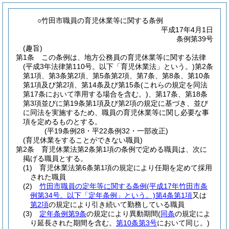
○竹田市職員の育児休業等に関する条例
平成17年4月1日
条例第39号
(趣旨)
第1条
この条例は、地方公務員の育児休業等に関する法律
(平成3年法律第110号。以下「育児休業法」という。)
第2条
第1項、第3条第2項、第5条第2項、第7条、第8条、第10条
第1項及び第2項、第14条及び第15条
(これらの規定を同法
第17条において準用する場合を含む。)
、第17条、第18条
第3項並びに第19条第1項及び第2項の規定に基づき、並び
に同法を実施するため、職員の育児休業等に関し必要な事
項を定めるものとする。
(平19条例28・平22条例32・一部改正)
(育児休業をすることができない職員)
第2条
育児休業法第2条第1項の条例で定める職員は、次に
掲げる職員とする。
(1)
育児休業法第6条第1項の規定により任期を定めて採用
された職員
(2)
竹田市職員の定年等に関する条例
(平成17年竹田市条
例第34号。以下「定年条例」という。)
第4条第1項
又は
第2項
の規定により引き続いて勤務している職員
(3)
定年条例第9条
の規定により異動期間
(
同条
の規定によ
り延長された期間を含む。
第10条第3号
において同じ。)