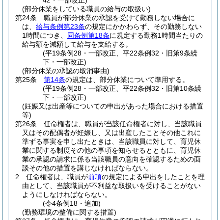
42・一部改正)
(部分休業をしている職員の給与の取扱い)
第24条
職員が部分休業の承認を受けて勤務しない場合に
は、
給与条例第23条
の規定にかかわらず、その勤務しない
1時間につき、
同条例第18条
に規定する勤務1時間当たりの
給与額を減額して給与を支給する。
(平19条例28・一部改正、平22条例32・旧第9条繰
下・一部改正)
(部分休業の承認の取消事由)
第25条
第14条
の規定は、部分休業について準用する。
(平19条例28・一部改正、平22条例32・旧第10条繰
下・一部改正)
(妊娠又は出産等についての申出があった場合における措置
等)
第26条
任命権者は、職員が当該任命権者に対し、当該職員
又はその配偶者が妊娠し、又は出産したことその他これに
準ずる事実を申し出たときは、当該職員に対して、育児休
業に関する制度その他の事項を知らせるとともに、育児休
業の承認の請求に係る当該職員の意向を確認するための面
談その他の措置を講じなければならない。
2
任命権者は、職員が
前項
の規定による申出をしたことを理
由として、当該職員が不利益な取扱いを受けることがない
ようにしなければならない。
(令4条例18・追加)
(勤務環境の整備に関する措置)