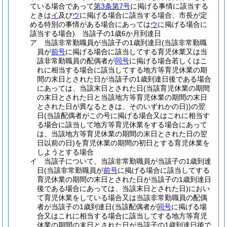
ている場合であって
第3条第7号
に掲げる事情に該当する
ときは
イ
及び
ウ
に掲げる場合に該当する場合、市長が定
める特別の事情がある場合にあっては
ウ
に掲げる場合に
該当する場合)
当該子の1歳6か月到達日
ア
当該非常勤職員が当該子の1歳到達日
(当該非常勤職
員が
前号
に掲げる場合に該当してする育児休業又は当
該非常勤職員の配偶者が
同号
に掲げる場合若しくはこ
れに相当する場合に該当してする地方等育児休業の期
間の末日とされた日が当該子の1歳到達日後である場合
にあっては、当該末日とされた日
(当該育児休業の期間
の末日とされた日と当該地方等育児休業の期間の末日
とされた日が異なるときは、そのいずれかの日)
)
の翌
日
(当該配偶者がこの号に掲げる場合又はこれに相当す
る場合に該当して地方等育児休業をする場合にあって
は、当該地方等育児休業の期間の末日とされた日の翌
日以前の日)
を育児休業の期間の初日とする育児休業を
しようとする場合
イ
当該子について、当該非常勤職員が当該子の1歳到達
日
(当該非常勤職員が
前号
に掲げる場合に該当してする
育児休業の期間の末日とされた日が当該子の1歳到達日
後である場合にあっては、当該末日とされた日)
におい
て育児休業をしている場合又は当該非常勤職員の配偶
者が当該子の1歳到達日
(当該配偶者が
同号
に掲げる場
合又はこれに相当する場合に該当してする地方等育児
休業の期間の末日とされた日が当該子の1歳到達日後で