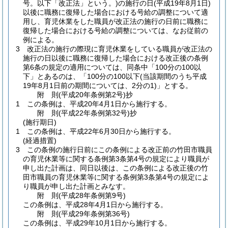
号。以下「改正法」という。)
の施行の日
(平成19年8月1日)
以後に職務に復帰した場合における号給の調整について適
用し、育児休業をした職員が改正法の施行の日前に職務に
復帰した場合における号給の調整については、なお従前の
例による。
3
改正法の施行の際現に育児休業をしている職員が改正法の
施行の日以後に職務に復帰した場合における改正後の条例
第6条の規定の適用については、同条中「100分の100以
下」とあるのは、「100分の100以下
(当該期間のうち平成
19年8月1日前の期間については、2分の1)
」とする。
附
則
(平成20年
条例第2号)
抄
1
この条例は、平成20年4月1日から施行する。
附
則
(平成22年
条例第32号)
抄
(施行期日)
1
この条例は、平成22年6月30日から施行する。
(経過措置)
3
この条例の施行日前にこの条例による改正前の竹田市職員
の育児休業等に関する条例第3条第4号の規定により職員が
申し出た計画は、同日以後は、この条例による改正後の竹
田市職員の育児休業等に関する条例第3条第4号の規定によ
り職員が申し出た計画とみなす。
附
則
(平成28年
条例第9号)
この条例は、平成28年4月1日から施行する。
附
則
(平成29年
条例第36号)
この条例は、平成29年10月1日から施行する。