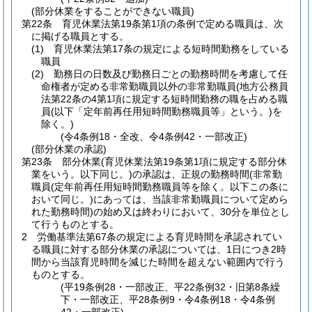
(部分休業をすることができない職員)
第22条
育児休業法第19条第1項の条例で定める職員は、次
に掲げる職員とする。
(1)
育児休業法第17条の規定による短時間勤務をしている
職員
(2)
勤務日の日数及び勤務日ごとの勤務時間を考慮して任
命権者が定める非常勤職員以外の非常勤職員
(地方公務員
法第22条の4第1項に規定する短時間勤務の職を占める職
員
(以下「定年前再任用短時間勤務職員等」という。)
を
除く。)
(令4条例18・全改、令4条例42・一部改正)
(部分休業の承認)
第23条
部分休業
(育児休業法第19条第1項に規定する部分休
業をいう。以下同じ。)
の承認は、正規の勤務時間
(非常勤
職員
(定年前再任用短時間勤務職員等を除く。以下この条に
おいて同じ。)
にあっては、当該非常勤職員について定めら
れた勤務時間)
の始め又は終わりにおいて、30分を単位とし
て行うものとする。
2
労働基準法第67条の規定による育児時間を承認されてい
る職員に対する部分休業の承認については、1日につき2時
間から当該育児時間を減じた時間を超えない範囲内で行う
ものとする。
(平19条例28・一部改正、平22条例32・旧第8条繰
下・一部改正、平28条例9・令4条例18・令4条例