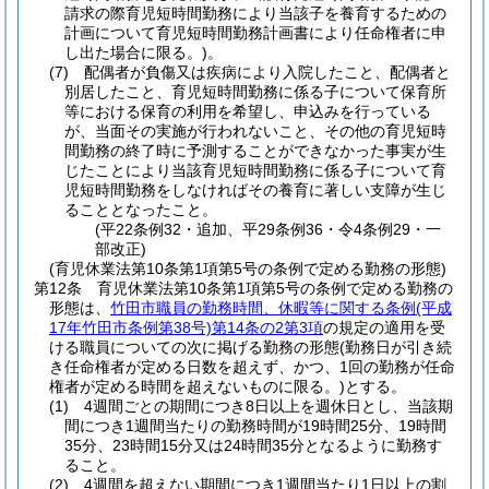
請求の際育児短時間勤務により当該子を養育するための
計画について育児短時間勤務計画書により任命権者に申
し出た場合に限る。)
。
(7)
配偶者が負傷又は疾病により入院したこと、配偶者と
別居したこと、育児短時間勤務に係る子について保育所
等における保育の利用を希望し、申込みを行っている
が、当面その実施が行われないこと、その他の育児短時
間勤務の終了時に予測することができなかった事実が生
じたことにより当該育児短時間勤務に係る子について育
児短時間勤務をしなければその養育に著しい支障が生じ
ることとなったこと。
(平22条例32・追加、平29条例36・令4条例29・一
部改正)
(育児休業法第10条第1項第5号の条例で定める勤務の形態)
第12条
育児休業法第10条第1項第5号の条例で定める勤務の
形態は、
竹田市職員の勤務時間、休暇等に関する条例
(平成
17年竹田市条例第38号)
第14条の2第3項
の規定の適用を受
ける職員についての次に掲げる勤務の形態
(勤務日が引き続
き任命権者が定める日数を超えず、かつ、1回の勤務が任命
権者が定める時間を超えないものに限る。)
とする。
(1)
4週間ごとの期間につき8日以上を週休日とし、当該期
間につき1週間当たりの勤務時間が19時間25分、19時間
35分、23時間15分又は24時間35分となるように勤務す
ること。
(2)
4週間を超えない期間につき1週間当たり1日以上の割