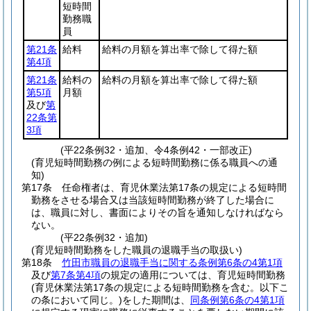
短時間
勤務職
員
第21条
給料
給料の月額を算出率で除して得た額
第4項
第21条
給料の
給料の月額を算出率で除して得た額
第5項
月額
及び
第
22条第
3項
(平22条例32・追加、令4条例42・一部改正)
(育児短時間勤務の例による短時間勤務に係る職員への通
知)
第17条
任命権者は、育児休業法第17条の規定による短時間
勤務をさせる場合又は当該短時間勤務が終了した場合に
は、職員に対し、書面によりその旨を通知しなければなら
ない。
(平22条例32・追加)
(育児短時間勤務をした職員の退職手当の取扱い)
第18条
竹田市職員の退職手当に関する条例第6条の4第1項
及び
第7条第4項
の規定の適用については、育児短時間勤務
(育児休業法第17条の規定による短時間勤務を含む。以下こ
の条において同じ。)
をした期間は、
同条例第6条の4第1項