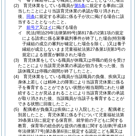
イ
養子縁組等により職員と別居することとなった場合
(2)
育児休業をしている職員が
第5条
に規定する事由に該
当したことにより当該育児休業の承認が取り消された
後、
同条
に規定する承認に係る子が次に掲げる場合に該
当することとなったこと。
ア
前号ア
又は
イ
に掲げる場合
イ
民法
(明治29年法律第89号)
第817条の2第1項の規定
による請求に係る家事裁判事件が終了した場合
(特別養
子縁組の成立の審判が確定した場合を除く。)
又は養子
縁組が成立しないまま児童福祉法第27条第1項第3号の
規定による措置が解除された場合
(3)
育児休業をしている職員が休職又は停職の処分を受け
たことにより当該育児休業の承認が効力を失った後、当
該休職又は停職の期間が終了したこと。
(4)
育児休業をしている職員が当該職員の負傷、疾病又は
身体上若しくは精神上の障害により当該育児休業に係る
子を養育することができない状態が相当期間にわたり継
続することが見込まれることにより当該育児休業の承認
が取り消された後、当該職員が当該子を養育することが
できる状態に回復したこと。
(5)
配偶者が負傷又は疾病により入院したこと、配偶者と
別居したこと、育児休業に係る子について児童福祉法第
39条第1項に規定する保育所、就学前の子どもに関する
教育、保育等の総合的な提供の推進に関する法律
(平成18
年法律第77号)
第2条第6項に規定する認定こども園又は