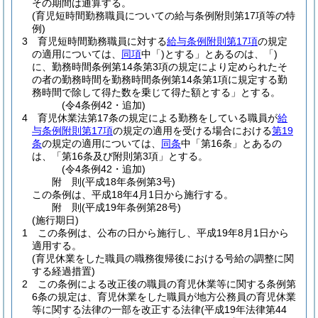
その期間は通算する。
(育児短時間勤務職員についての給与条例附則第17項等の特
例)
3
育児短時間勤務職員に対する
給与条例附則第17項
の規定
の適用については、
同項
中「)とする」とあるのは、「)
に、勤務時間条例第14条第3項の規定により定められたそ
の者の勤務時間を勤務時間条例第14条第1項に規定する勤
務時間で除して得た数を乗じて得た額とする」とする。
(令4条例42・追加)
4
育児休業法第17条の規定による勤務をしている職員が
給
与条例附則第17項
の規定の適用を受ける場合における
第19
条
の規定の適用については、
同条
中「第16条」とあるの
は、「第16条及び附則第3項」とする。
(令4条例42・追加)
附
則
(平成18年
条例第3号)
この条例は、平成18年4月1日から施行する。
附
則
(平成19年
条例第28号)
(施行期日)
1
この条例は、公布の日から施行し、平成19年8月1日から
適用する。
(育児休業をした職員の職務復帰後における号給の調整に関
する経過措置)
2
この条例による改正後の職員の育児休業等に関する条例第
6条の規定は、育児休業をした職員が地方公務員の育児休業
等に関する法律の一部を改正する法律
(平成19年法律第44