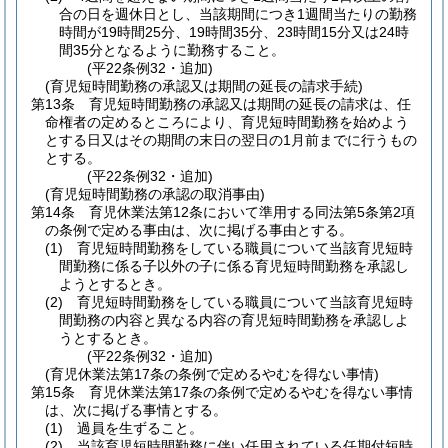
合の日を週休日とし、当該期間につき1週間当たりの勤務
時間が19時間25分、19時間35分、23時間15分又は24時
間35分となるように勤務すること。
(平22条例32・追加)
(育児短時間勤務の承認又は期間の延長の請求手続)
第13条
育児短時間勤務の承認又は期間の延長の請求は、任
命権者の定めるところにより、育児短時間勤務を始めよう
とする日又はその期間の末日の翌日の1月前までに行うもの
とする。
(平22条例32・追加)
(育児短時間勤務の承認の取消事由)
第14条
育児休業法第12条において準用する同法第5条第2項
の条例で定める事由は、次に掲げる事由とする。
(1)
育児短時間勤務をしている職員について当該育児短時
間勤務に係る子以外の子に係る育児短時間勤務を承認し
ようとするとき。
(2)
育児短時間勤務をしている職員について当該育児短時
間勤務の内容と異なる内容の育児短時間勤務を承認しよ
うとするとき。
(平22条例32・追加)
(育児休業法第17条の条例で定めるやむを得ない事情)
第15条
育児休業法第17条の条例で定めるやむを得ない事情
は、次に掲げる事情とする。
(1)
過員を生ずること。
(2)
当該育児短時間勤務に伴い任用されている任期付短時